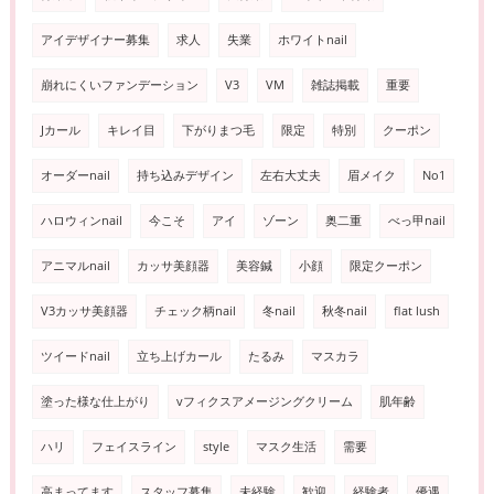
アイデザイナー募集
求人
失業
ホワイトnail
崩れにくいファンデーション
V3
VM
雑誌掲載
重要
Jカール
キレイ目
下がりまつ毛
限定
特別
クーポン
オーダーnail
持ち込みデザイン
左右大丈夫
眉メイク
No1
ハロウィンnail
今こそ
アイ
ゾーン
奥二重
べっ甲nail
アニマルnail
カッサ美顔器
美容鍼
小顔
限定クーポン
V3カッサ美顔器
チェック柄nail
冬nail
秋冬nail
flat lush
ツイードnail
立ち上げカール
たるみ
マスカラ
塗った様な仕上がり
vフィクスアメージングクリーム
肌年齢
ハリ
フェイスライン
style
マスク生活
需要
高まってます
スタッフ募集
未経験
歓迎
経験者
優遇