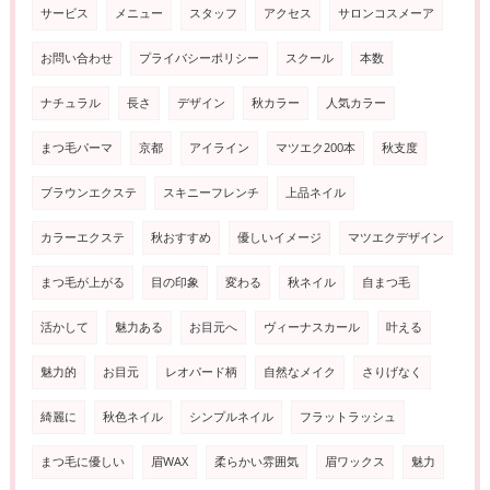
サービス
メニュー
スタッフ
アクセス
サロンコスメーア
お問い合わせ
プライバシーポリシー
スクール
本数
ナチュラル
長さ
デザイン
秋カラー
人気カラー
まつ毛パーマ
京都
アイライン
マツエク200本
秋支度
ブラウンエクステ
スキニーフレンチ
上品ネイル
カラーエクステ
秋おすすめ
優しいイメージ
マツエクデザイン
まつ毛が上がる
目の印象
変わる
秋ネイル
自まつ毛
活かして
魅力ある
お目元へ
ヴィーナスカール
叶える
魅力的
お目元
レオパード柄
自然なメイク
さりげなく
綺麗に
秋色ネイル
シンプルネイル
フラットラッシュ
まつ毛に優しい
眉WAX
柔らかい雰囲気
眉ワックス
魅力