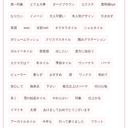
第一印象
とても大事
ダークブラウン
エクステ
透明感eye
なりたい
イメージ
大人可愛い
冬人気デザイン
引き出す
美眉
wax
水彩nail
キラキラネイル
シェルネイル
ボリュームラッシュ
クリスマスネイル
囲みグラデーション
ボルドーネイル
密度感
出したい
貴方に似合う
エクステは？
冬ネイル
季節ネイル
ヴィーナス
パーマ
ビューラー
要らず
おすすめ
眉
ワックス
初めて
安心して
御来店
下さい
根元立上げパーマ
付け心地
良く
雪の結晶ネイル
やわらかい
印象
仕上がる
イマドキ
太眉
あけましておめでとうございます
アーガイルネイル
今年も
行って参りました
フラット