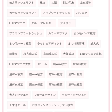
枚方ラッシュリフト
枚方
大阪
顔の印象
左右対称
カールラッシュリフト
アップワードラッシュ
パリエク
LEDマツエク
グルー アレルギー
デメリット
ブラウンフラットラッシュ
カラーマツエク
まつ毛パーマ枚方
まつ毛パーマ樟葉
ラッシュアディクト
まつげ美容液
成人式
前撮り
枚方成人式
京都成人式
大阪成功
LEDマツエク京都
LEDマツエク大阪
Dカール
眉Wax枚方
眉Wax枚方
眉Wax枚方
眉Wax枚方
眉Wax枚方
眉Wax樟葉
眉Wax樟葉
眉Wax樟葉
眉Wax樟葉
眉Wax樟葉
大人のマツエク
Dカールデザイン
キュートすたいるあ
くずはモール
パリジェンヌラッシュリフト枚方