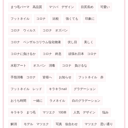
まつ毛パーマ 高品質
マツパ デザイン
目尻長め
可愛い
フットネイル
コロナ
比較
強くても
印象に
コロナ ウィルス
コロナ オズバン
コロナ ペンザルコリウム塩化物液
伏し目
美しく
コロナに負けるか
コロナ 終息
頑張れ日本 コロナ
水彩アート
オスバン 消毒
コロナ 負けるな
手指消毒 コロナ
皆様へ
お知らせ
フットネイル 赤
フットネイル レッド
キラキラnail
グラデーション
おうち時間
一緒に
ラメネイル
白のグラデーション
キラキラ まつ毛
マツエク 100本
人気 デザイン
悩み
解消
モデル マツエク
写真 似合わせ
マツエク 思い通り