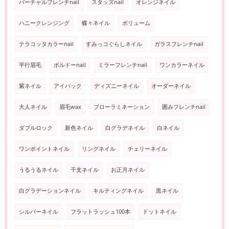
バーチャルフレンチnail
スタッズnail
オレンジネイル
ハニークレンジング
蝶々ネイル
ボリューム
テラコッタカラーnail
すみっコぐらしネイル
ガラスフレンチnail
平行眉毛
ボルドーnail
ミラーフレンチnail
ワンカラーネイル
紫ネイル
アイパック
ディズニーネイル
オーダーネイル
大人ネイル
眉毛wax
ブローラミネーション
囲みフレンチnail
ダブルロック
新色ネイル
白グラデネイル
白ネイル
ワンポイントネイル
リングネイル
チェリーネイル
うるうるネイル
干支ネイル
お正月ネイル
白グラデーションネイル
キルティングネイル
黒ネイル
シルバーネイル
フラットラッシュ100本
ドットネイル