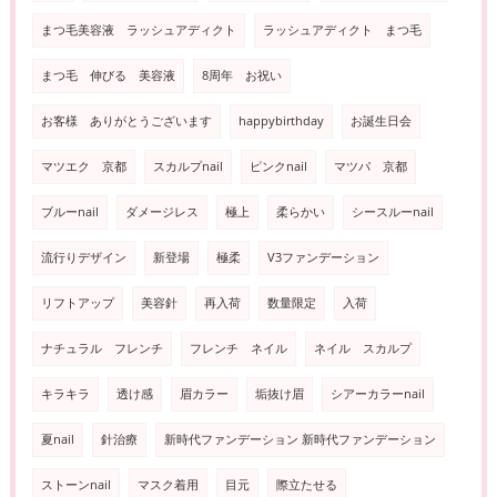
まつ毛美容液 ラッシュアディクト
ラッシュアディクト まつ毛
まつ毛 伸びる 美容液
8周年 お祝い
お客様 ありがとうございます
happybirthday
お誕生日会
マツエク 京都
スカルプnail
ピンクnail
マツパ 京都
ブルーnail
ダメージレス
極上
柔らかい
シースルーnail
流行りデザイン
新登場
極柔
V3ファンデーション
リフトアップ
美容針
再入荷
数量限定
入荷
ナチュラル フレンチ
フレンチ ネイル
ネイル スカルプ
キラキラ
透け感
眉カラー
垢抜け眉
シアーカラーnail
夏nail
針治療
新時代ファンデーション 新時代ファンデーション
ストーンnail
マスク着用
目元
際立たせる