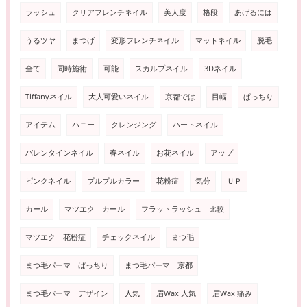
ラッシュ
クリアフレンチネイル
美人度
格段
あげるには
うるツヤ
まつげ
変形フレンチネイル
マットネイル
脱毛
全て
同時施術
可能
スカルプネイル
3Dネイル
Tiffanyネイル
大人可愛いネイル
京都では
目幅
ぱっちり
アイテム
ハニー
クレンジング
ハートネイル
バレンタインネイル
春ネイル
お花ネイル
アップ
ピンクネイル
プルプルカラー
花粉症
気分
ＵＰ
カール
マツエク カール
フラットラッシュ 比較
マツエク 花粉症
チェックネイル
まつ毛
まつ毛パーマ ぱっちり
まつ毛パーマ 京都
まつ毛パーマ デザイン
人気
眉Wax 人気
眉Wax 痛み