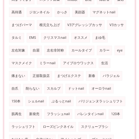
高待遇
ジヨンネイル
かっさ
美顔器
マグネットnail
まつげパーマ
根元立ち上げ
V3アグレッシブカッサ
V3カッサ
タルミ
EMS
クリスマスnail
オススメ
まゆ毛
左右対象
自眉
左右非対称
カールタイプ
カラー
eye
マスクメイク
ミラーnail
アイブロウワックス
生活
痛まない
正規取扱店
まつげエクステ
新春
パラジェル
自爪
削らない
スカルプ
ドットnail
オーロラnail
150本
シェルnail
ぷるっとnail
パリジェンヌラッシュリフト
肌再生
新発売
フラッシュnail
バレンタインnail
120本
ラッシュリフト
ローズピンクネイル
スクリューブラシ