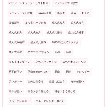
パリジェンヌラッシュリフト樟葉
ラッシュリフト枚方
ラッシュリフト樟葉
眉Wax京都
薄眉毛
薄眉
お正月
謹賀新年
まつ毛パーマ京都
成人式枚方
成人式枚方
成人式枚方
成人式枚方
成人式八幡市
成人式八幡市
成人式八幡市
成人式八幡市
2023年成人式マツエク
成人式京都
マツエク デザイン
楠葉
楠葉
立ち上げデザイン
立ち上げデザイン
眉毛が生えてこない
眉毛が薄い
眉山がわからない
眉山
眉頭
アレルギー
アレルギー
自分に似合う
自分に似合う
モチが悪い
モチが悪い
目を大きく見せる
目を大きく見せる
グルーアレルギー
グルーアレルギー腫れた