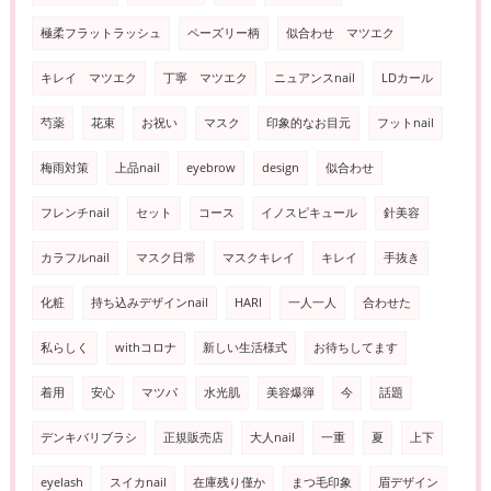
極柔フラットラッシュ
ペーズリー柄
似合わせ マツエク
キレイ マツエク
丁寧 マツエク
ニュアンスnail
LDカール
芍薬
花束
お祝い
マスク
印象的なお目元
フットnail
梅雨対策
上品nail
eyebrow
design
似合わせ
フレンチnail
セット
コース
イノスピキュール
針美容
カラフルnail
マスク日常
マスクキレイ
キレイ
手抜き
化粧
持ち込みデザインnail
HARI
一人一人
合わせた
私らしく
withコロナ
新しい生活様式
お待ちしてます
着用
安心
マツパ
水光肌
美容爆弾
今
話題
デンキバリブラシ
正規販売店
大人nail
一重
夏
上下
eyelash
スイカnail
在庫残り僅か
まつ毛印象
眉デザイン