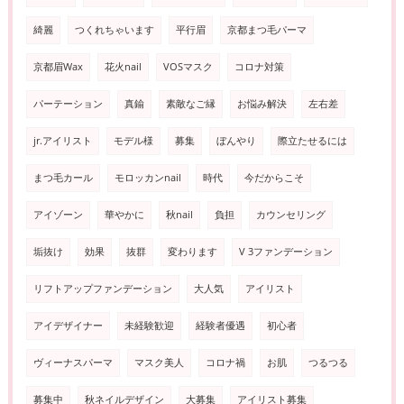
綺麗
つくれちゃいます
平行眉
京都まつ毛パーマ
京都眉Wax
花火nail
VOSマスク
コロナ対策
パーテーション
真鍮
素敵なご縁
お悩み解決
左右差
jr.アイリスト
モデル様
募集
ぼんやり
際立たせるには
まつ毛カール
モロッカンnail
時代
今だからこそ
アイゾーン
華やかに
秋nail
負担
カウンセリング
垢抜け
効果
抜群
変わります
V 3ファンデーション
リフトアップファンデーション
大人気
アイリスト
アイデザイナー
未経験歓迎
経験者優遇
初心者
ヴィーナスパーマ
マスク美人
コロナ禍
お肌
つるつる
募集中
秋ネイルデザイン
大募集
アイリスト募集