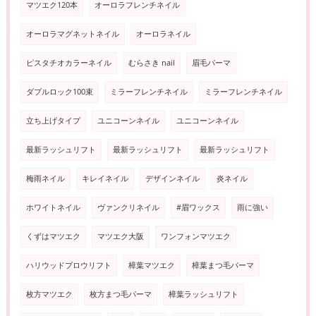
マツエク120本
オーロラフレンチネイル
オーロラマグネットネイル
オーロラネイル
ピスタチオカラーネイル
むらさき nail
眉毛パーマ
ダブルロック100束
ミラーフレンチネイル
ミラーフレンチネイル
立ち上げタイプ
ユニコーンネイル
ユニコーンネイル
最新ラッシュリフト
最新ラッシュリフト
最新ラッシュリフト
梅雨ネイル
キレイネイル
デザインネイル
炎ネイル
ホワイトネイル
ヴァンクリネイル
#眉ワックス
雨に強い
くずはマツエク
マツエク大阪
ワンフォンマツエク
ハリウッドブロウリフト
樟葉マツエク
樟葉まつ毛パーマ
枚方マツエク
枚方まつ毛パーマ
樟葉ラッシュリフト