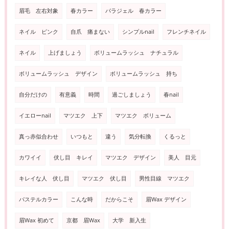
眉毛 左右対象
春カラー
パラジェル 春カラー
ネイル ピンク
自爪 痛まない
シンプルnail
フレンチネイル
ネイル
上げましょう
ボリュームラッシュ ナチュラル
ボリュームラッシュ デザイン
ボリュームラッシュ 持ち
自分だけの
有意義
時間
過ごしましょう
春nail
イエローnail
マツエク 上下
マツエク ボリューム
真っ赤似合わせ
いつもと
違う
気分転換
くるっと
カワイイ
伏し目 キレイ
マツエク デザイン
美人 目元
キレイな人 伏し目
マツエク 伏し目
男性目線 マツエク
パステルカラー
こんな時
だからこそ
眉Wax デザイン
眉Wax 初めて
京都 眉Wax
大学 新入生