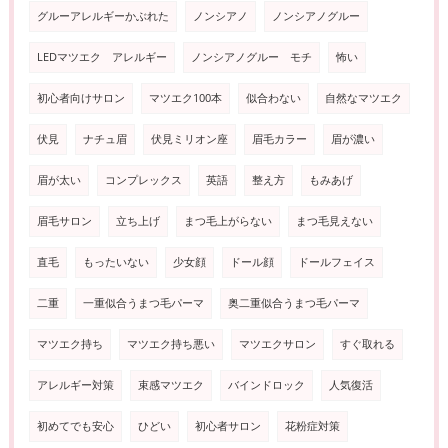
グルーアレルギーかぶれた
ノンシアノ
ノンシアノグルー
LEDマツエク アレルギー
ノンシアノグルー モチ
怖い
初心者向けサロン
マツエク100本
似合わない
自然なマツエク
伏見
ナチュ眉
伏見ミリオン座
眉毛カラー
眉が濃い
眉が太い
コンプレックス
英語
整え方
もみあげ
眉毛サロン
立ち上げ
まつ毛上がらない
まつ毛見えない
直毛
もったいない
少女顔
ドール顔
ドールフェイス
二重
一重似合うまつ毛パーマ
奥二重似合うまつ毛パーマ
マツエク持ち
マツエク持ち悪い
マツエクサロン
すぐ取れる
アレルギー対策
束感マツエク
バインドロック
人気復活
初めてでも安心
ひどい
初心者サロン
花粉症対策