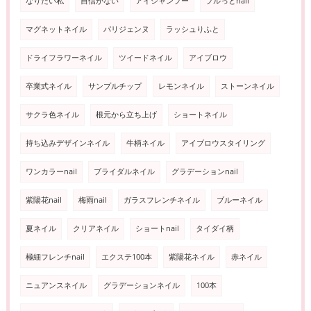
なりたい私
自信がない
アイシャンプー
プルっとnail
マグネットネイル
パリジェンヌ
ラッシュりふと
ドライフラワーネイル
ツイードネイル
アイブロウ
卒業式ネイル
サンプルチップ
レモンネイル
ストーンネイル
サクラ色ネイル
根元から立ち上げ
ショートネイル
持ち込みデザインネイル
牛柄ネイル
アイブロウスタイリング
ワンカラーnail
ブライダルネイル
グラデーションnail
紫陽花nail
梅雨nail
ガラスフレンチネイル
ブルーネイル
夏ネイル
クリアネイル
ショートnail
タイダイ柄
極細フレンチnail
エクステ100本
紫陽花ネイル
赤ネイル
ニュアンスネイル
グラデーションネイル
100本