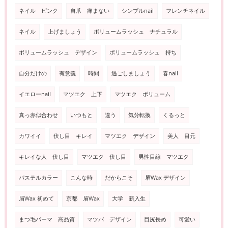
ネイル ピンク
自爪 痛まない
シンプルnail
フレンチネイル
ネイル
上げましょう
ボリュームラッシュ ナチュラル
ボリュームラッシュ デザイン
ボリュームラッシュ 持ち
自分だけの
有意義
時間
過ごしましょう
春nail
イエローnail
マツエク 上下
マツエク ボリューム
真っ赤似合わせ
いつもと
違う
気分転換
くるっと
カワイイ
伏し目 キレイ
マツエク デザイン
美人 目元
キレイな人 伏し目
マツエク 伏し目
男性目線 マツエク
パステルカラー
こんな時
だからこそ
眉Wax デザイン
眉Wax 初めて
京都 眉Wax
大学 新入生
まつ毛パーマ 高品質
マツパ デザイン
目尻長め
可愛い