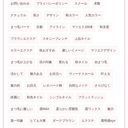
お問い合わせ
プライバシーポリシー
スクール
本数
ナチュラル
長さ
デザイン
秋カラー
人気カラー
まつ毛パーマ
京都
アイライン
マツエク200本
秋支度
ブラウンエクステ
スキニーフレンチ
上品ネイル
カラーエクステ
秋おすすめ
優しいイメージ
マツエクデザイン
まつ毛が上がる
目の印象
変わる
秋ネイル
自まつ毛
活かして
魅力ある
お目元へ
ヴィーナスカール
叶える
魅力的
お目元
レオパード柄
自然なメイク
さりげなく
綺麗に
秋色ネイル
シンプルネイル
フラットラッシュ
まつ毛に優しい
眉WAX
柔らかい雰囲気
眉ワックス
魅力
第一印象
とても大事
ダークブラウン
エクステ
透明感eye