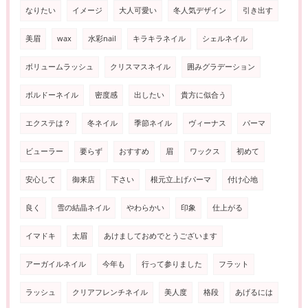
なりたい
イメージ
大人可愛い
冬人気デザイン
引き出す
美眉
wax
水彩nail
キラキラネイル
シェルネイル
ボリュームラッシュ
クリスマスネイル
囲みグラデーション
ボルドーネイル
密度感
出したい
貴方に似合う
エクステは？
冬ネイル
季節ネイル
ヴィーナス
パーマ
ビューラー
要らず
おすすめ
眉
ワックス
初めて
安心して
御来店
下さい
根元立上げパーマ
付け心地
良く
雪の結晶ネイル
やわらかい
印象
仕上がる
イマドキ
太眉
あけましておめでとうございます
アーガイルネイル
今年も
行って参りました
フラット
ラッシュ
クリアフレンチネイル
美人度
格段
あげるには