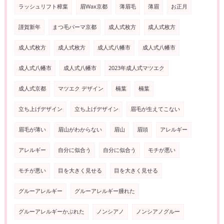
ラッシュリフト樟葉
眉Wax京都
薄眉毛
薄眉
お正月
謹賀新年
まつ毛パーマ京都
成人式枚方
成人式枚方
成人式枚方
成人式枚方
成人式八幡市
成人式八幡市
成人式八幡市
成人式八幡市
2023年成人式マツエク
成人式京都
マツエク デザイン
楠葉
楠葉
立ち上げデザイン
立ち上げデザイン
眉毛が生えてこない
眉毛が薄い
眉山がわからない
眉山
眉頭
アレルギー
アレルギー
自分に似合う
自分に似合う
モチが悪い
モチが悪い
目を大きく見せる
目を大きく見せる
グルーアレルギー
グルーアレルギー腫れた
グルーアレルギーかぶれた
ノンシアノ
ノンシアノグルー