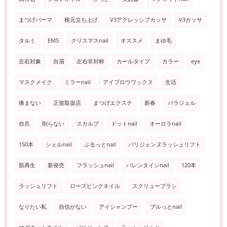
まつげパーマ
根元立ち上げ
V3アグレッシブカッサ
V3カッサ
タルミ
EMS
クリスマスnail
オススメ
まゆ毛
左右対象
自眉
左右非対称
カールタイプ
カラー
eye
マスクメイク
ミラーnail
アイブロウワックス
生活
痛まない
正規取扱店
まつげエクステ
新春
パラジェル
自爪
削らない
スカルプ
ドットnail
オーロラnail
150本
シェルnail
ぷるっとnail
パリジェンヌラッシュリフト
肌再生
新発売
フラッシュnail
バレンタインnail
120本
ラッシュリフト
ローズピンクネイル
スクリューブラシ
なりたい私
自信がない
アイシャンプー
プルっとnail