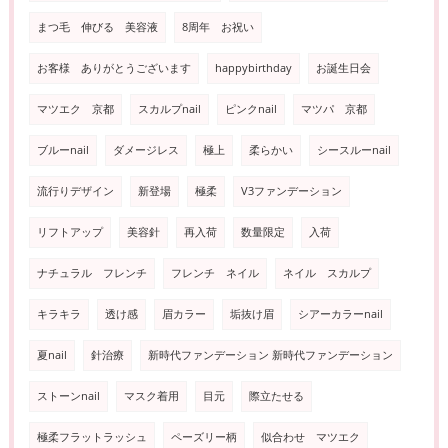
まつ毛 伸びる 美容液
8周年 お祝い
お客様 ありがとうございます
happybirthday
お誕生日会
マツエク 京都
スカルプnail
ピンクnail
マツパ 京都
ブルーnail
ダメージレス
極上
柔らかい
シースルーnail
流行りデザイン
新登場
極柔
V3ファンデーション
リフトアップ
美容針
再入荷
数量限定
入荷
ナチュラル フレンチ
フレンチ ネイル
ネイル スカルプ
キラキラ
透け感
眉カラー
垢抜け眉
シアーカラーnail
夏nail
針治療
新時代ファンデーション 新時代ファンデーション
ストーンnail
マスク着用
目元
際立たせる
極柔フラットラッシュ
ペーズリー柄
似合わせ マツエク