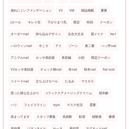
崩れにくいファンデーション
V3
VM
雑誌掲載
重要
Jカール
キレイ目
下がりまつ毛
限定
特別
クーポン
オーダーnail
持ち込みデザイン
左右大丈夫
眉メイク
No1
ハロウィンnail
今こそ
アイ
ゾーン
奥二重
べっ甲nail
アニマルnail
カッサ美顔器
美容鍼
小顔
限定クーポン
V3カッサ美顔器
チェック柄nail
冬nail
秋冬nail
flat lush
ツイードnail
立ち上げカール
たるみ
マスカラ
塗った様な仕上がり
vフィクスアメージングクリーム
肌年齢
ハリ
フェイスライン
style
マスク生活
需要
高まってます
スタッフ募集
未経験
歓迎
経験者
優遇
高待遇
ジヨンネイル
かっさ
美顔器
マグネットnail