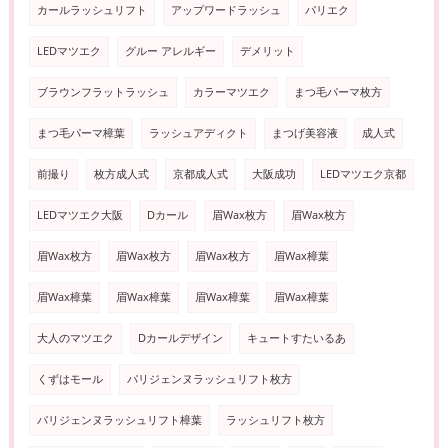
カールラッシュリフト
アップワードラッシュ
パリエク
LEDマツエク
グルー アレルギー
デメリット
ブラウンフラットラッシュ
カラーマツエク
まつ毛パーマ枚方
まつ毛パーマ樟葉
ラッシュアディクト
まつげ美容液
成人式
前撮り
枚方成人式
京都成人式
大阪成功
LEDマツエク京都
LEDマツエク大阪
Dカール
眉Wax枚方
眉Wax枚方
眉Wax枚方
眉Wax枚方
眉Wax枚方
眉Wax樟葉
眉Wax樟葉
眉Wax樟葉
眉Wax樟葉
眉Wax樟葉
大人のマツエク
Dカールデザイン
キュートすたいるあ
くずはモール
パリジェンヌラッシュリフト枚方
パリジェンヌラッシュリフト樟葉
ラッシュリフト枚方