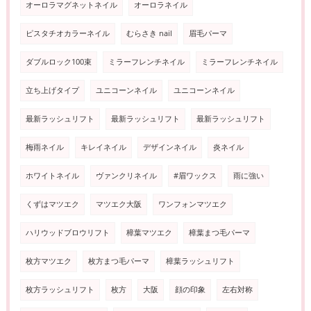
オーロラマグネットネイル
オーロラネイル
ピスタチオカラーネイル
むらさき nail
眉毛パーマ
ダブルロック100束
ミラーフレンチネイル
ミラーフレンチネイル
立ち上げタイプ
ユニコーンネイル
ユニコーンネイル
最新ラッシュリフト
最新ラッシュリフト
最新ラッシュリフト
梅雨ネイル
キレイネイル
デザインネイル
炎ネイル
ホワイトネイル
ヴァンクリネイル
#眉ワックス
雨に強い
くずはマツエク
マツエク大阪
ワンフォンマツエク
ハリウッドブロウリフト
樟葉マツエク
樟葉まつ毛パーマ
枚方マツエク
枚方まつ毛パーマ
樟葉ラッシュリフト
枚方ラッシュリフト
枚方
大阪
顔の印象
左右対称