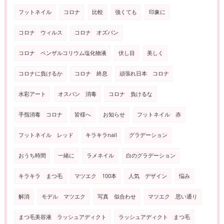
フットネイル
コロナ
比較
強くても
印象に
コロナ ウィルス
コロナ オズバン
コロナ ペンザルコリウム塩化物液
伏し目
美しく
コロナに負けるか
コロナ 終息
頑張れ日本 コロナ
水彩アート
オスバン 消毒
コロナ 負けるな
手指消毒 コロナ
皆様へ
お知らせ
フットネイル 赤
フットネイル レッド
キラキラnail
グラデーション
おうち時間
一緒に
ラメネイル
白のグラデーション
キラキラ まつ毛
マツエク 100本
人気 デザイン
悩み
解消
モデル マツエク
写真 似合わせ
マツエク 思い通り
まつ毛美容液 ラッシュアディクト
ラッシュアディクト まつ毛