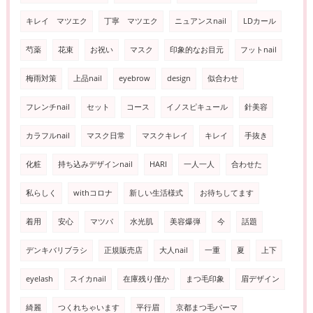
キレイ マツエク
丁寧 マツエク
ニュアンスnail
LDカール
芍薬
花束
お祝い
マスク
印象的なお目元
フットnail
梅雨対策
上品nail
eyebrow
design
似合わせ
フレンチnail
セット
コース
イノスピキュール
針美容
カラフルnail
マスク日常
マスクキレイ
キレイ
手抜き
化粧
持ち込みデザインnail
HARI
一人一人
合わせた
私らしく
withコロナ
新しい生活様式
お待ちしてます
着用
安心
マツパ
水光肌
美容爆弾
今
話題
デンキバリブラシ
正規販売店
大人nail
一重
夏
上下
eyelash
スイカnail
在庫残り僅か
まつ毛印象
眉デザイン
綺麗
つくれちゃいます
平行眉
京都まつ毛パーマ