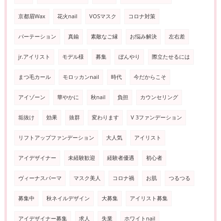
京都眉Wax
花火nail
VOSマスク
コロナ対策
パーテーション
真鍮
素敵なご縁
お悩み解決
左右差
jr.アイリスト
モデル様
募集
ぼんやり
際立たせるには
まつ毛カール
モロッカンnail
時代
今だからこそ
アイゾーン
華やかに
秋nail
負担
カウンセリング
垢抜け
効果
抜群
変わります
V 3ファンデーション
リフトアップファンデーション
大人気
アイリスト
アイデザイナー
未経験歓迎
経験者優遇
初心者
ヴィーナスパーマ
マスク美人
コロナ禍
お肌
つるつる
募集中
秋ネイルデザイン
大募集
アイリスト募集
アイデザイナー募集
求人
失業
ホワイトnail