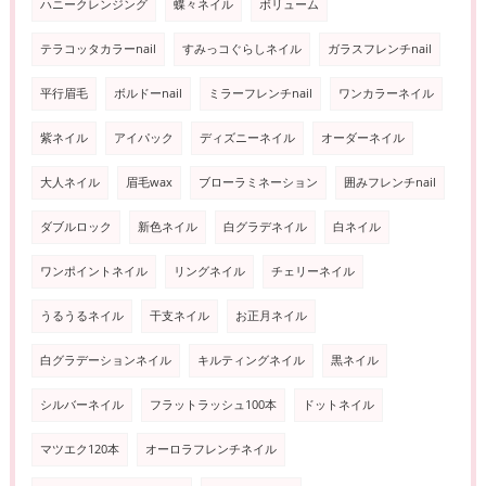
ハニークレンジング
蝶々ネイル
ボリューム
テラコッタカラーnail
すみっコぐらしネイル
ガラスフレンチnail
平行眉毛
ボルドーnail
ミラーフレンチnail
ワンカラーネイル
紫ネイル
アイパック
ディズニーネイル
オーダーネイル
大人ネイル
眉毛wax
ブローラミネーション
囲みフレンチnail
ダブルロック
新色ネイル
白グラデネイル
白ネイル
ワンポイントネイル
リングネイル
チェリーネイル
うるうるネイル
干支ネイル
お正月ネイル
白グラデーションネイル
キルティングネイル
黒ネイル
シルバーネイル
フラットラッシュ100本
ドットネイル
マツエク120本
オーロラフレンチネイル