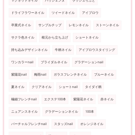
マグネットネイル
パリジェンヌ
ラッシュりふと
ドライフラワーネイル
ツイードネイル
アイブロウ
卒業式ネイル
サンプルチップ
レモンネイル
ストーンネイル
サクラ色ネイル
根元から立ち上げ
ショートネイル
持ち込みデザインネイル
牛柄ネイル
アイブロウスタイリング
ワンカラーnail
ブライダルネイル
グラデーションnail
紫陽花nail
梅雨nail
ガラスフレンチネイル
ブルーネイル
夏ネイル
クリアネイル
ショートnail
タイダイ柄
極細フレンチnail
エクステ100本
紫陽花ネイル
赤ネイル
ニュアンスネイル
グラデーションネイル
100本
バーチャルフレンチnail
スタッズnail
オレンジネイル