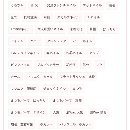
うるツヤ
まつげ
変形フレンチネイル
マットネイル
脱毛
全て
同時施術
可能
スカルプネイル
3Dネイル
Tiffanyネイル
大人可愛いネイル
京都では
目幅
ぱっちり
アイテム
ハニー
クレンジング
ハートネイル
バレンタインネイル
春ネイル
お花ネイル
アップ
ピンクネイル
プルプルカラー
花粉症
気分
ＵＰ
カール
マツエク カール
フラットラッシュ 比較
マツエク 花粉症
チェックネイル
まつ毛
まつ毛パーマ ぱっちり
まつ毛パーマ 京都
まつ毛パーマ デザイン
人気
眉Wax 人気
眉Wax 痛み
眉毛 左右対象
春カラー
パラジェル 春カラー