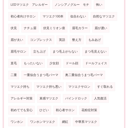
LEDマツエク アレルギー
ノンシアノグルー モチ
怖い
初心者向けサロン
マツエク100本
似合わない
自然なマツエク
伏見
ナチュ眉
伏見ミリオン座
眉毛カラー
眉が濃い
眉が太い
コンプレックス
英語
整え方
もみあげ
眉毛サロン
立ち上げ
まつ毛上がらない
まつ毛見えない
直毛
もったいない
少女顔
ドール顔
ドールフェイス
二重
一重似合うまつ毛パーマ
奥二重似合うまつ毛パーマ
マツエク持ち
マツエク持ち悪い
マツエクサロン
すぐ取れる
アレルギー対策
束感マツエク
バインドロック
人気復活
初めてでも安心
ひどい
初心者サロン
花粉症対策
ワンホン
ワンホンマツエク
網紅
中華系マツエク