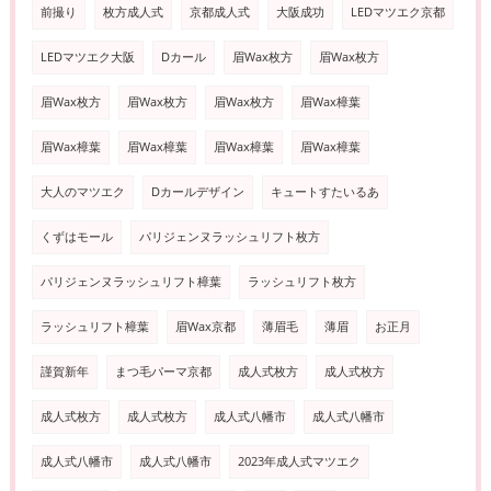
前撮り
枚方成人式
京都成人式
大阪成功
LEDマツエク京都
LEDマツエク大阪
Dカール
眉Wax枚方
眉Wax枚方
眉Wax枚方
眉Wax枚方
眉Wax枚方
眉Wax樟葉
眉Wax樟葉
眉Wax樟葉
眉Wax樟葉
眉Wax樟葉
大人のマツエク
Dカールデザイン
キュートすたいるあ
くずはモール
パリジェンヌラッシュリフト枚方
パリジェンヌラッシュリフト樟葉
ラッシュリフト枚方
ラッシュリフト樟葉
眉Wax京都
薄眉毛
薄眉
お正月
謹賀新年
まつ毛パーマ京都
成人式枚方
成人式枚方
成人式枚方
成人式枚方
成人式八幡市
成人式八幡市
成人式八幡市
成人式八幡市
2023年成人式マツエク