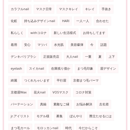
カラフルnail
マスク日常
マスクキレイ
キレイ
手抜き
化粧
持ち込みデザインnail
HARI
一人一人
合わせた
私らしく
withコロナ
新しい生活様式
お待ちしてます
着用
安心
マツパ
水光肌
美容爆弾
今
話題
デンキバリブラシ
正規販売店
大人nail
一重
夏
上下
eyelash
スイカnail
在庫残り僅か
まつ毛印象
眉デザイン
綺麗
つくれちゃいます
平行眉
京都まつ毛パーマ
京都眉Wax
花火nail
VOSマスク
コロナ対策
パーテーション
真鍮
素敵なご縁
お悩み解決
左右差
jr.アイリスト
モデル様
募集
ぼんやり
際立たせるには
まつ毛カール
モロッカンnail
時代
今だからこそ