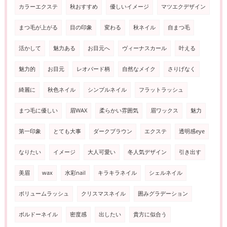
カラーエクステ
秋おすすめ
優しいイメージ
マツエクデザイン
まつ毛が上がる
目の印象
変わる
秋ネイル
自まつ毛
活かして
魅力ある
お目元へ
ヴィーナスカール
叶える
魅力的
お目元
レオパード柄
自然なメイク
さりげなく
綺麗に
秋色ネイル
シンプルネイル
フラットラッシュ
まつ毛に優しい
眉WAX
柔らかい雰囲気
眉ワックス
魅力
第一印象
とても大事
ダークブラウン
エクステ
透明感eye
なりたい
イメージ
大人可愛い
冬人気デザイン
引き出す
美眉
wax
水彩nail
キラキラネイル
シェルネイル
ボリュームラッシュ
クリスマスネイル
囲みグラデーション
ボルドーネイル
密度感
出したい
貴方に似合う