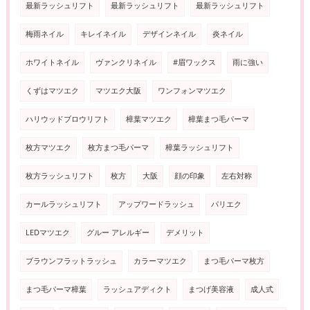
最新ラッシュリフト
最新ラッシュリフト
最新ラッシュリフト
梅雨ネイル
キレイネイル
デザインネイル
炎ネイル
ホワイトネイル
ヴァンクリネイル
#眉ワックス
雨に強い
くずはマツエク
マツエク大阪
ワンフォンマツエク
ハリウッドブロウリフト
樟葉マツエク
樟葉まつ毛パーマ
枚方マツエク
枚方まつ毛パーマ
樟葉ラッシュリフト
枚方ラッシュリフト
枚方
大阪
顔の印象
左右対称
カールラッシュリフト
アップワードラッシュ
パリエク
LEDマツエク
グルー アレルギー
デメリット
ブラウンフラットラッシュ
カラーマツエク
まつ毛パーマ枚方
まつ毛パーマ樟葉
ラッシュアディクト
まつげ美容液
成人式