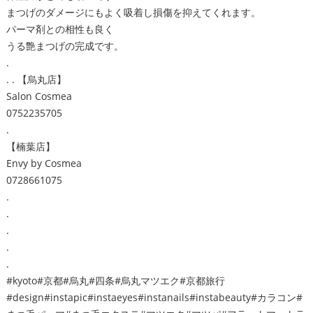
まつげのダメージにもよく吸着し損傷を抑えてくれます。
パーマ剤との相性も良く
うる艶まつげの完成です。
.
. . 【烏丸店】
Salon Cosmea
0752235705
.
【楠葉店】
Envy by Cosmea
0728661075
.
.
.
.
.
#kyoto#京都#烏丸#四条#烏丸マツエク#京都旅行
#design#instapic#instaeyes#instanails#instabeauty#カラコン#