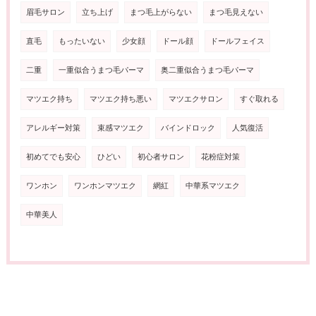
眉毛サロン
立ち上げ
まつ毛上がらない
まつ毛見えない
直毛
もったいない
少女顔
ドール顔
ドールフェイス
二重
一重似合うまつ毛パーマ
奥二重似合うまつ毛パーマ
マツエク持ち
マツエク持ち悪い
マツエクサロン
すぐ取れる
アレルギー対策
束感マツエク
バインドロック
人気復活
初めてでも安心
ひどい
初心者サロン
花粉症対策
ワンホン
ワンホンマツエク
網紅
中華系マツエク
中華美人