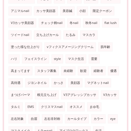
アニマルnail
カッサ美顔器
美容鍼
小顔
限定クーポン
V3カッサ美顔器
チェック柄nail
冬nail
秋冬nail
flat lush
ツイードnail
立ち上げカール
たるみ
マスカラ
塗った様な仕上がり
vフィクスアメージングクリーム
肌年齢
ハリ
フェイスライン
style
マスク生活
需要
高まってます
スタッフ募集
未経験
歓迎
経験者
優遇
高待遇
ジヨンネイル
かっさ
美顔器
マグネットnail
まつげパーマ
根元立ち上げ
V3アグレッシブカッサ
V3カッサ
タルミ
EMS
クリスマスnail
オススメ
まゆ毛
左右対象
自眉
左右非対称
カールタイプ
カラー
eye
マスクメイク
ミラーnail
アイブロウワックス
生活