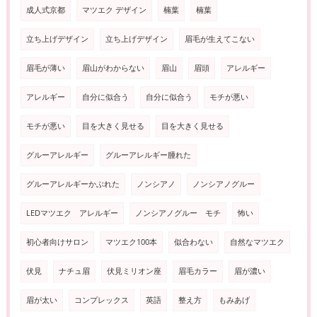
成人式京都
マツエク デザイン
楠葉
楠葉
立ち上げデザイン
立ち上げデザイン
眉毛が生えてこない
眉毛が薄い
眉山がわからない
眉山
眉頭
アレルギー
アレルギー
自分に似合う
自分に似合う
モチが悪い
モチが悪い
目を大きく見せる
目を大きく見せる
グルーアレルギー
グルーアレルギー腫れた
グルーアレルギーかぶれた
ノンシアノ
ノンシアノグルー
LEDマツエク アレルギー
ノンシアノグルー モチ
怖い
初心者向けサロン
マツエク100本
似合わない
自然なマツエク
伏見
ナチュ眉
伏見ミリオン座
眉毛カラー
眉が濃い
眉が太い
コンプレックス
英語
整え方
もみあげ