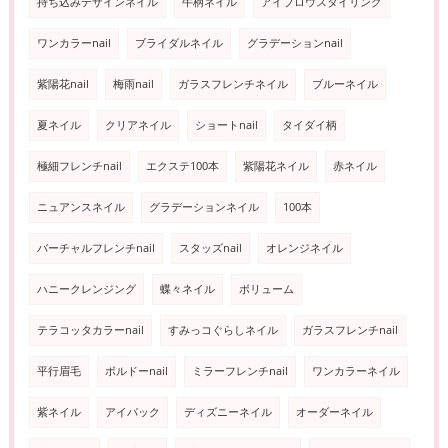
持ち込みデザインネイル
牛柄ネイル
アイブロウスタイリング
ワンカラーnail
ブライダルネイル
グラデーションnail
紫陽花nail
梅雨nail
ガラスフレンチネイル
ブルーネイル
夏ネイル
クリアネイル
ショートnail
タイダイ柄
極細フレンチnail
エクステ100本
紫陽花ネイル
赤ネイル
ニュアンスネイル
グラデーションネイル
100本
バーチャルフレンチnail
スタッズnail
オレンジネイル
ハニークレンジング
蝶々ネイル
ボリューム
テラコッタカラーnail
すみっコぐらしネイル
ガラスフレンチnail
平行眉毛
ボルドーnail
ミラーフレンチnail
ワンカラーネイル
紫ネイル
アイパック
ディズニーネイル
オーダーネイル