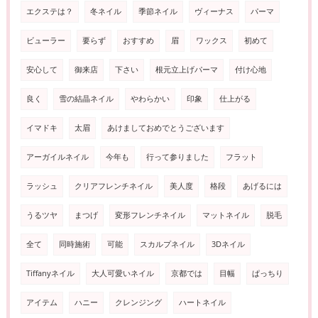
エクステは？
冬ネイル
季節ネイル
ヴィーナス
パーマ
ビューラー
要らず
おすすめ
眉
ワックス
初めて
安心して
御来店
下さい
根元立上げパーマ
付け心地
良く
雪の結晶ネイル
やわらかい
印象
仕上がる
イマドキ
太眉
あけましておめでとうございます
アーガイルネイル
今年も
行って参りました
フラット
ラッシュ
クリアフレンチネイル
美人度
格段
あげるには
うるツヤ
まつげ
変形フレンチネイル
マットネイル
脱毛
全て
同時施術
可能
スカルプネイル
3Dネイル
Tiffanyネイル
大人可愛いネイル
京都では
目幅
ぱっちり
アイテム
ハニー
クレンジング
ハートネイル