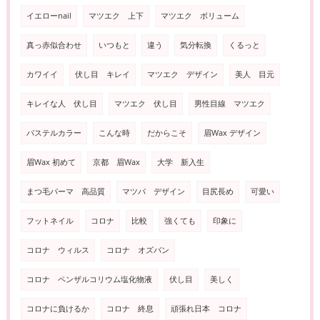
イエローnail
マツエク 上下
マツエク ボリューム
真っ赤似合わせ
いつもと
違う
気分転換
くるっと
カワイイ
伏し目 キレイ
マツエク デザイン
美人 目元
キレイな人 伏し目
マツエク 伏し目
男性目線 マツエク
パステルカラー
こんな時
だからこそ
眉Wax デザイン
眉Wax 初めて
京都 眉Wax
大学 新入生
まつ毛パーマ 高品質
マツパ デザイン
目尻長め
可愛い
フットネイル
コロナ
比較
強くても
印象に
コロナ ウィルス
コロナ オズバン
コロナ ペンザルコリウム塩化物液
伏し目
美しく
コロナに負けるか
コロナ 終息
頑張れ日本 コロナ