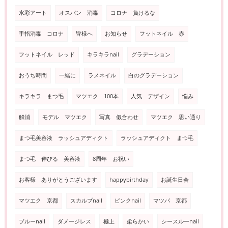
水彩アート
オスバン 消毒
コロナ 負けるな
手指消毒 コロナ
皆様へ
お知らせ
フットネイル 赤
フットネイル レッド
キラキラnail
グラデーション
おうち時間
一緒に
ラメネイル
白のグラデーション
キラキラ まつ毛
マツエク 100本
人気 デザイン
悩み
解消
モデル マツエク
写真 似合わせ
マツエク 思い通り
まつ毛美容液 ラッシュアディクト
ラッシュアディクト まつ毛
まつ毛 伸びる 美容液
8周年 お祝い
お客様 ありがとうございます
happybirthday
お誕生日会
マツエク 京都
スカルプnail
ピンクnail
マツパ 京都
ブルーnail
ダメージレス
極上
柔らかい
シースルーnail