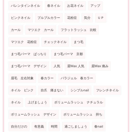
バレンタインネイル
春ネイル
お花ネイル
アップ
ピンクネイル
プルプルカラー
花粉症
気分
ＵＰ
カール
マツエク カール
フラットラッシュ 比較
マツエク 花粉症
チェックネイル
まつ毛
まつ毛パーマ ぱっちり
まつ毛パーマ 京都
まつ毛パーマ デザイン
人気
眉Wax 人気
眉Wax 痛み
眉毛 左右対象
春カラー
パラジェル 春カラー
ネイル ピンク
自爪 痛まない
シンプルnail
フレンチネイル
ネイル
上げましょう
ボリュームラッシュ ナチュラル
ボリュームラッシュ デザイン
ボリュームラッシュ 持ち
自分だけの
有意義
時間
過ごしましょう
春nail