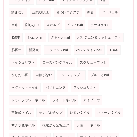
痛まない
正規取扱店
まつげエクステ
新春
パラジェル
自爪
削らない
スカルプ
ドットnail
オーロラnail
150本
シェルnail
ぷるっとnail
パリジェンヌラッシュリフト
肌再生
新発売
フラッシュnail
バレンタインnail
120本
ラッシュリフト
ローズピンクネイル
スクリューブラシ
なりたい私
自信がない
アイシャンプー
プルっとnail
マグネットネイル
パリジェンヌ
ラッシュりふと
ドライフラワーネイル
ツイードネイル
アイブロウ
卒業式ネイル
サンプルチップ
レモンネイル
ストーンネイル
サクラ色ネイル
根元から立ち上げ
ショートネイル