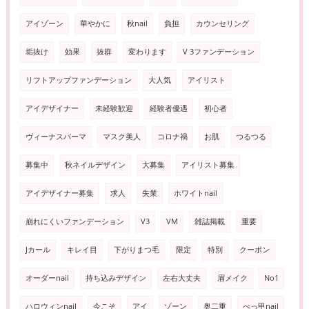
アイゾーン
華やかに
秋nail
負担
カウンセリング
垢抜け
効果
抜群
変わります
V 3ファンデーション
リフトアップファンデーション
大人気
アイリスト
アイデザイナー
未経験歓迎
経験者優遇
初心者
ヴィーナスパーマ
マスク美人
コロナ禍
お肌
つるつる
募集中
秋ネイルデザイン
大募集
アイリスト募集
アイデザイナー募集
求人
失業
ホワイトnail
崩れにくいファンデーション
V3
VM
雑誌掲載
重要
Jカール
キレイ目
下がりまつ毛
限定
特別
クーポン
オーダーnail
持ち込みデザイン
左右大丈夫
眉メイク
No1
ハロウィンnail
今こそ
アイ
ゾーン
奥二重
べっ甲nail