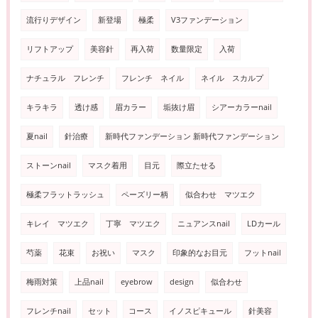
流行りデザイン
新登場
極柔
V3ファンデーション
リフトアップ
美容針
再入荷
数量限定
入荷
ナチュラル フレンチ
フレンチ ネイル
ネイル スカルプ
キラキラ
透け感
眉カラー
垢抜け眉
シアーカラーnail
夏nail
針治療
新時代ファンデーション 新時代ファンデーション
ストーンnail
マスク着用
目元
際立たせる
極柔フラットラッシュ
ペーズリー柄
似合わせ マツエク
キレイ マツエク
丁寧 マツエク
ニュアンスnail
LDカール
芍薬
花束
お祝い
マスク
印象的なお目元
フットnail
梅雨対策
上品nail
eyebrow
design
似合わせ
フレンチnail
セット
コース
イノスピキュール
針美容