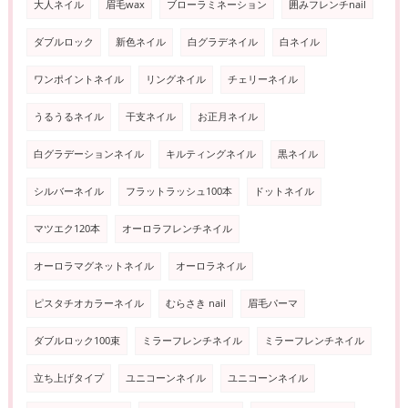
大人ネイル
眉毛wax
ブローラミネーション
囲みフレンチnail
ダブルロック
新色ネイル
白グラデネイル
白ネイル
ワンポイントネイル
リングネイル
チェリーネイル
うるうるネイル
干支ネイル
お正月ネイル
白グラデーションネイル
キルティングネイル
黒ネイル
シルバーネイル
フラットラッシュ100本
ドットネイル
マツエク120本
オーロラフレンチネイル
オーロラマグネットネイル
オーロラネイル
ピスタチオカラーネイル
むらさき nail
眉毛パーマ
ダブルロック100束
ミラーフレンチネイル
ミラーフレンチネイル
立ち上げタイプ
ユニコーンネイル
ユニコーンネイル