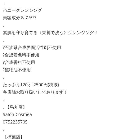
.
ハニークレンジング
美容成分８７%??
.
素肌を守り育てる《栄養で洗う》クレンジング！
.
?石油系合成界面活性剤不使用
?合成着色料不使用
?合成香料不使用
?鉱物油不使用
.
たっぷり120g…2500円(税抜)
各店舗お取り扱いしております！
.
. 【烏丸店】
Salon Cosmea
0752235705
.
【楠葉店】