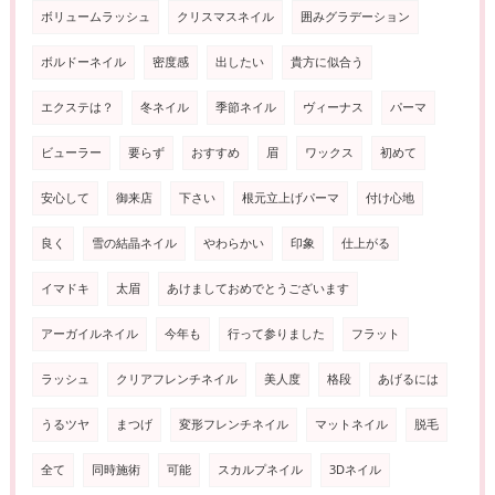
ボリュームラッシュ
クリスマスネイル
囲みグラデーション
ボルドーネイル
密度感
出したい
貴方に似合う
エクステは？
冬ネイル
季節ネイル
ヴィーナス
パーマ
ビューラー
要らず
おすすめ
眉
ワックス
初めて
安心して
御来店
下さい
根元立上げパーマ
付け心地
良く
雪の結晶ネイル
やわらかい
印象
仕上がる
イマドキ
太眉
あけましておめでとうございます
アーガイルネイル
今年も
行って参りました
フラット
ラッシュ
クリアフレンチネイル
美人度
格段
あげるには
うるツヤ
まつげ
変形フレンチネイル
マットネイル
脱毛
全て
同時施術
可能
スカルプネイル
3Dネイル