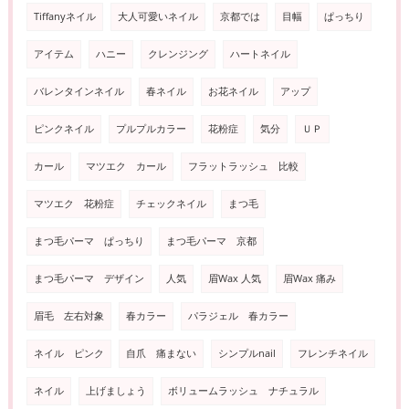
Tiffanyネイル
大人可愛いネイル
京都では
目幅
ぱっちり
アイテム
ハニー
クレンジング
ハートネイル
バレンタインネイル
春ネイル
お花ネイル
アップ
ピンクネイル
プルプルカラー
花粉症
気分
ＵＰ
カール
マツエク カール
フラットラッシュ 比較
マツエク 花粉症
チェックネイル
まつ毛
まつ毛パーマ ぱっちり
まつ毛パーマ 京都
まつ毛パーマ デザイン
人気
眉Wax 人気
眉Wax 痛み
眉毛 左右対象
春カラー
パラジェル 春カラー
ネイル ピンク
自爪 痛まない
シンプルnail
フレンチネイル
ネイル
上げましょう
ボリュームラッシュ ナチュラル