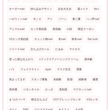
オーダーnail
持ち込みデザイン
左右大丈夫
眉メイク
No1
ハロウィンnail
今こそ
アイ
ゾーン
奥二重
べっ甲nail
アニマルnail
カッサ美顔器
美容鍼
小顔
限定クーポン
V3カッサ美顔器
チェック柄nail
冬nail
秋冬nail
flat lush
ツイードnail
立ち上げカール
たるみ
マスカラ
塗った様な仕上がり
vフィクスアメージングクリーム
肌年齢
ハリ
フェイスライン
style
マスク生活
需要
高まってます
スタッフ募集
未経験
歓迎
経験者
優遇
高待遇
ジヨンネイル
かっさ
美顔器
マグネットnail
まつげパーマ
根元立ち上げ
V3アグレッシブカッサ
V3カッサ
タルミ
EMS
クリスマスnail
オススメ
まゆ毛