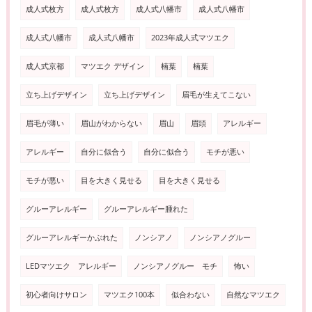
成人式枚方
成人式枚方
成人式八幡市
成人式八幡市
成人式八幡市
成人式八幡市
2023年成人式マツエク
成人式京都
マツエク デザイン
楠葉
楠葉
立ち上げデザイン
立ち上げデザイン
眉毛が生えてこない
眉毛が薄い
眉山がわからない
眉山
眉頭
アレルギー
アレルギー
自分に似合う
自分に似合う
モチが悪い
モチが悪い
目を大きく見せる
目を大きく見せる
グルーアレルギー
グルーアレルギー腫れた
グルーアレルギーかぶれた
ノンシアノ
ノンシアノグルー
LEDマツエク アレルギー
ノンシアノグルー モチ
怖い
初心者向けサロン
マツエク100本
似合わない
自然なマツエク