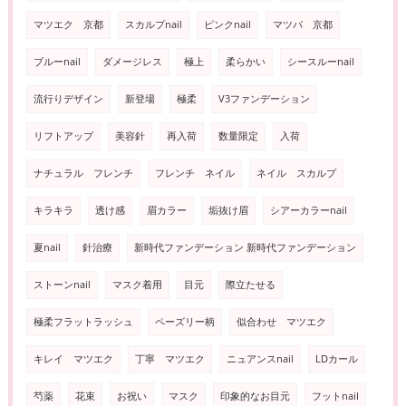
マツエク 京都
スカルプnail
ピンクnail
マツパ 京都
ブルーnail
ダメージレス
極上
柔らかい
シースルーnail
流行りデザイン
新登場
極柔
V3ファンデーション
リフトアップ
美容針
再入荷
数量限定
入荷
ナチュラル フレンチ
フレンチ ネイル
ネイル スカルプ
キラキラ
透け感
眉カラー
垢抜け眉
シアーカラーnail
夏nail
針治療
新時代ファンデーション 新時代ファンデーション
ストーンnail
マスク着用
目元
際立たせる
極柔フラットラッシュ
ペーズリー柄
似合わせ マツエク
キレイ マツエク
丁寧 マツエク
ニュアンスnail
LDカール
芍薬
花束
お祝い
マスク
印象的なお目元
フットnail