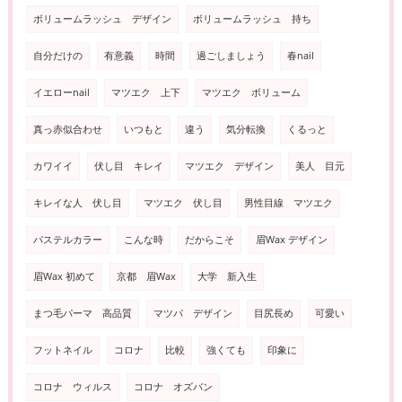
ボリュームラッシュ デザイン
ボリュームラッシュ 持ち
自分だけの
有意義
時間
過ごしましょう
春nail
イエローnail
マツエク 上下
マツエク ボリューム
真っ赤似合わせ
いつもと
違う
気分転換
くるっと
カワイイ
伏し目 キレイ
マツエク デザイン
美人 目元
キレイな人 伏し目
マツエク 伏し目
男性目線 マツエク
パステルカラー
こんな時
だからこそ
眉Wax デザイン
眉Wax 初めて
京都 眉Wax
大学 新入生
まつ毛パーマ 高品質
マツパ デザイン
目尻長め
可愛い
フットネイル
コロナ
比較
強くても
印象に
コロナ ウィルス
コロナ オズバン