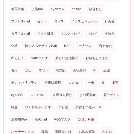
梅雨対策
上品nail
eyebrow
design
似合わせ
フレンチnail
セット
コース
イノスピキュール
針美容
カラフルnail
マスク日常
マスクキレイ
キレイ
手抜き
化粧
持ち込みデザインnail
HARI
一人一人
合わせた
私らしく
withコロナ
新しい生活様式
お待ちしてます
着用
安心
マツパ
水光肌
美容爆弾
今
話題
デンキバリブラシ
正規販売店
大人nail
一重
夏
上下
eyelash
スイカnail
在庫残り僅か
まつ毛印象
眉デザイン
綺麗
つくれちゃいます
平行眉
京都まつ毛パーマ
京都眉Wax
花火nail
VOSマスク
コロナ対策
パーテーション
真鍮
素敵なご縁
お悩み解決
左右差