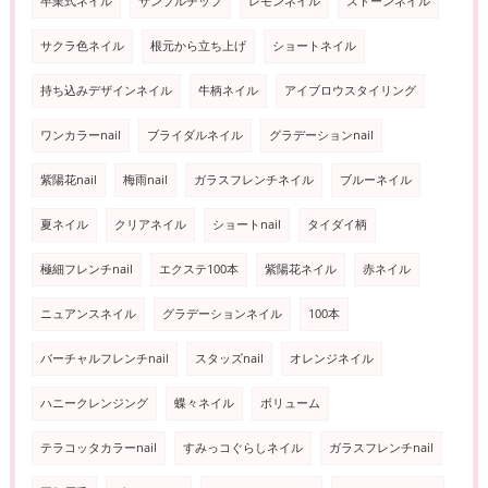
卒業式ネイル
サンプルチップ
レモンネイル
ストーンネイル
サクラ色ネイル
根元から立ち上げ
ショートネイル
持ち込みデザインネイル
牛柄ネイル
アイブロウスタイリング
ワンカラーnail
ブライダルネイル
グラデーションnail
紫陽花nail
梅雨nail
ガラスフレンチネイル
ブルーネイル
夏ネイル
クリアネイル
ショートnail
タイダイ柄
極細フレンチnail
エクステ100本
紫陽花ネイル
赤ネイル
ニュアンスネイル
グラデーションネイル
100本
バーチャルフレンチnail
スタッズnail
オレンジネイル
ハニークレンジング
蝶々ネイル
ボリューム
テラコッタカラーnail
すみっコぐらしネイル
ガラスフレンチnail