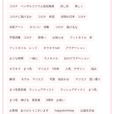
コロナ ペンザルコリウム塩化物液
伏し目
美しく
コロナに負けるか
コロナ 終息
頑張れ日本 コロナ
水彩アート
オスバン 消毒
コロナ 負けるな
手指消毒 コロナ
皆様へ
お知らせ
フットネイル 赤
フットネイル レッド
キラキラnail
グラデーション
おうち時間
一緒に
ラメネイル
白のグラデーション
キラキラ まつ毛
マツエク 100本
人気 デザイン
悩み
解消
モデル マツエク
写真 似合わせ
マツエク 思い通り
まつ毛美容液 ラッシュアディクト
ラッシュアディクト まつ毛
まつ毛 伸びる 美容液
8周年 お祝い
お客様 ありがとうございます
happybirthday
お誕生日会