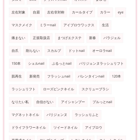
左右対象
自眉
左右非対称
カールタイプ
カラー
eye
マスクメイク
ミラーnail
アイブロウワックス
生活
痛まない
正規取扱店
まつげエクステ
新春
パラジェル
自爪
削らない
スカルプ
ドットnail
オーロラnail
150本
シェルnail
ぷるっとnail
パリジェンヌラッシュリフト
肌再生
新発売
フラッシュnail
バレンタインnail
120本
ラッシュリフト
ローズピンクネイル
スクリューブラシ
なりたい私
自信がない
アイシャンプー
プルっとnail
マグネットネイル
パリジェンヌ
ラッシュりふと
ドライフラワーネイル
ツイードネイル
アイブロウ