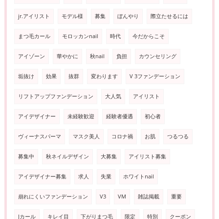
jr.アイリスト
モデル様
募集
ぼんやり
際立たせるには
まつ毛カール
モロッカンnail
時代
今だからこそ
アイゾーン
華やかに
秋nail
負担
カウンセリング
垢抜け
効果
抜群
変わります
V 3ファンデーション
リフトアップファンデーション
大人気
アイリスト
アイデザイナー
未経験歓迎
経験者優遇
初心者
ヴィーナスパーマ
マスク美人
コロナ禍
お肌
つるつる
募集中
秋ネイルデザイン
大募集
アイリスト募集
アイデザイナー募集
求人
失業
ホワイトnail
崩れにくいファンデーション
V3
VM
雑誌掲載
重要
Jカール
キレイ目
下がりまつ毛
限定
特別
クーポン