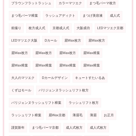
ブラウンフラットラッシュ
カラーマツエク
まつ毛パーマ枚方
まつ毛パーマ樟葉
ラッシュアディクト
まつげ美容液
成人式
前撮り
枚方成人式
京都成人式
大阪成功
LEDマツエク京都
LEDマツエク大阪
Dカール
眉Wax枚方
眉Wax枚方
眉Wax枚方
眉Wax枚方
眉Wax枚方
眉Wax樟葉
眉Wax樟葉
眉Wax樟葉
眉Wax樟葉
眉Wax樟葉
大人のマツエク
Dカールデザイン
キュートすたいるあ
くずはモール
パリジェンヌラッシュリフト枚方
パリジェンヌラッシュリフト樟葉
ラッシュリフト枚方
ラッシュリフト樟葉
眉Wax京都
薄眉毛
薄眉
お正月
謹賀新年
まつ毛パーマ京都
成人式枚方
成人式枚方