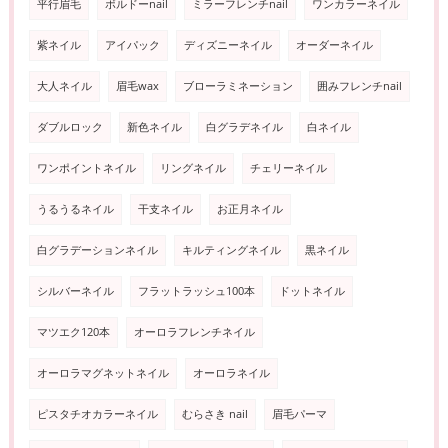
平行眉毛
ボルドーnail
ミラーフレンチnail
ワンカラーネイル
紫ネイル
アイパック
ディズニーネイル
オーダーネイル
大人ネイル
眉毛wax
ブローラミネーション
囲みフレンチnail
ダブルロック
新色ネイル
白グラデネイル
白ネイル
ワンポイントネイル
リングネイル
チェリーネイル
うるうるネイル
干支ネイル
お正月ネイル
白グラデーションネイル
キルティングネイル
黒ネイル
シルバーネイル
フラットラッシュ100本
ドットネイル
マツエク120本
オーロラフレンチネイル
オーロラマグネットネイル
オーロラネイル
ピスタチオカラーネイル
むらさき nail
眉毛パーマ