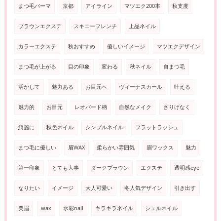
まつ毛パーマ
京都
アイライン
マツエク200本
秋支度
ブラウンエクステ
スキニーフレンチ
上品ネイル
カラーエクステ
秋おすすめ
優しいイメージ
マツエクデザイン
まつ毛が上がる
目の印象
変わる
秋ネイル
自まつ毛
活かして
魅力ある
お目元へ
ヴィーナスカール
叶える
魅力的
お目元
レオパード柄
自然なメイク
さりげなく
綺麗に
秋色ネイル
シンプルネイル
フラットラッシュ
まつ毛に優しい
眉WAX
柔らかい雰囲気
眉ワックス
魅力
第一印象
とても大事
ダークブラウン
エクステ
透明感eye
なりたい
イメージ
大人可愛い
冬人気デザイン
引き出す
美眉
wax
水彩nail
キラキラネイル
シェルネイル