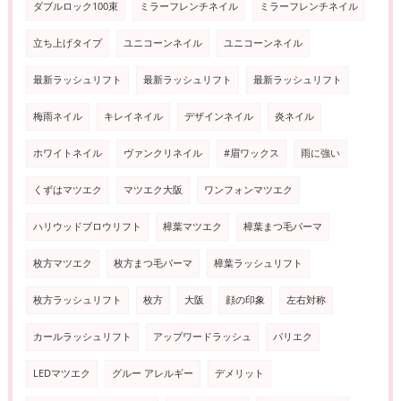
ダブルロック100束
ミラーフレンチネイル
ミラーフレンチネイル
立ち上げタイプ
ユニコーンネイル
ユニコーンネイル
最新ラッシュリフト
最新ラッシュリフト
最新ラッシュリフト
梅雨ネイル
キレイネイル
デザインネイル
炎ネイル
ホワイトネイル
ヴァンクリネイル
#眉ワックス
雨に強い
くずはマツエク
マツエク大阪
ワンフォンマツエク
ハリウッドブロウリフト
樟葉マツエク
樟葉まつ毛パーマ
枚方マツエク
枚方まつ毛パーマ
樟葉ラッシュリフト
枚方ラッシュリフト
枚方
大阪
顔の印象
左右対称
カールラッシュリフト
アップワードラッシュ
パリエク
LEDマツエク
グルー アレルギー
デメリット