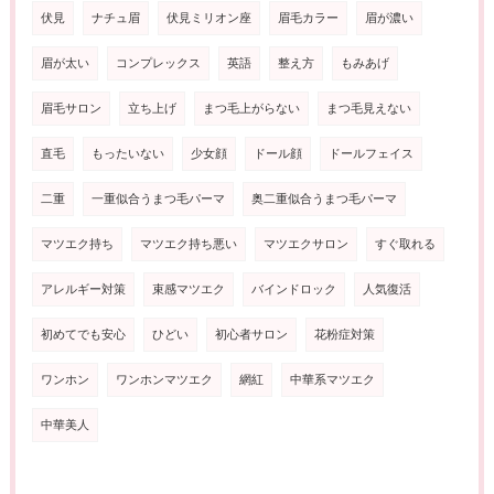
伏見
ナチュ眉
伏見ミリオン座
眉毛カラー
眉が濃い
眉が太い
コンプレックス
英語
整え方
もみあげ
眉毛サロン
立ち上げ
まつ毛上がらない
まつ毛見えない
直毛
もったいない
少女顔
ドール顔
ドールフェイス
二重
一重似合うまつ毛パーマ
奥二重似合うまつ毛パーマ
マツエク持ち
マツエク持ち悪い
マツエクサロン
すぐ取れる
アレルギー対策
束感マツエク
バインドロック
人気復活
初めてでも安心
ひどい
初心者サロン
花粉症対策
ワンホン
ワンホンマツエク
網紅
中華系マツエク
中華美人