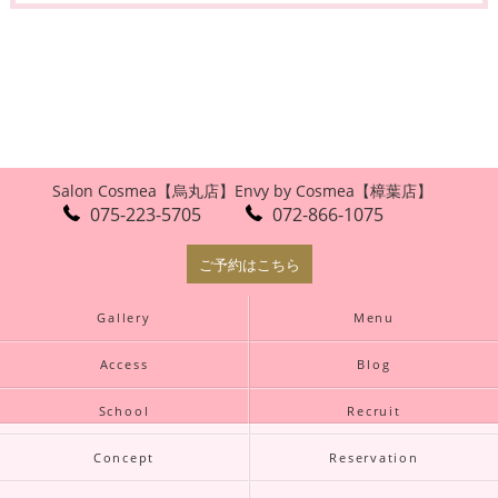
Salon Cosmea【烏丸店】
Envy by Cosmea【樟葉店】
075-223-5705
072-866-1075
ご予約はこちら
Gallery
Menu
Access
Blog
School
Recruit
Concept
Reservation