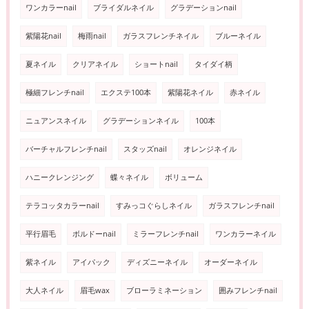
ワンカラーnail
ブライダルネイル
グラデーションnail
紫陽花nail
梅雨nail
ガラスフレンチネイル
ブルーネイル
夏ネイル
クリアネイル
ショートnail
タイダイ柄
極細フレンチnail
エクステ100本
紫陽花ネイル
赤ネイル
ニュアンスネイル
グラデーションネイル
100本
バーチャルフレンチnail
スタッズnail
オレンジネイル
ハニークレンジング
蝶々ネイル
ボリューム
テラコッタカラーnail
すみっコぐらしネイル
ガラスフレンチnail
平行眉毛
ボルドーnail
ミラーフレンチnail
ワンカラーネイル
紫ネイル
アイパック
ディズニーネイル
オーダーネイル
大人ネイル
眉毛wax
ブローラミネーション
囲みフレンチnail