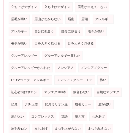
立ち上げデザイン
立ち上げデザイン
眉毛が生えてこない
眉毛が薄い
眉山がわからない
眉山
眉頭
アレルギー
アレルギー
自分に似合う
自分に似合う
モチが悪い
モチが悪い
目を大きく見せる
目を大きく見せる
グルーアレルギー
グルーアレルギー腫れた
グルーアレルギーかぶれた
ノンシアノ
ノンシアノグルー
LEDマツエク アレルギー
ノンシアノグルー モチ
怖い
初心者向けサロン
マツエク100本
似合わない
自然なマツエク
伏見
ナチュ眉
伏見ミリオン座
眉毛カラー
眉が濃い
眉が太い
コンプレックス
英語
整え方
もみあげ
眉毛サロン
立ち上げ
まつ毛上がらない
まつ毛見えない