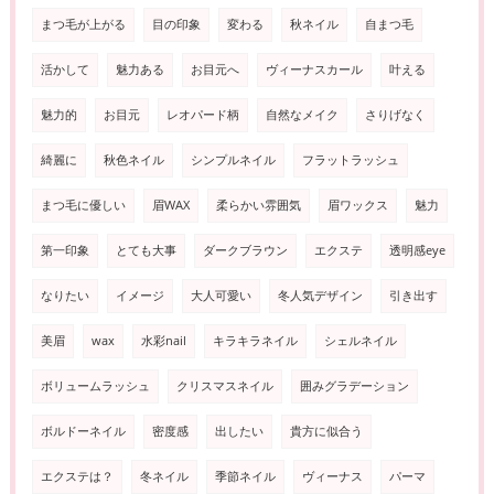
まつ毛が上がる
目の印象
変わる
秋ネイル
自まつ毛
活かして
魅力ある
お目元へ
ヴィーナスカール
叶える
魅力的
お目元
レオパード柄
自然なメイク
さりげなく
綺麗に
秋色ネイル
シンプルネイル
フラットラッシュ
まつ毛に優しい
眉WAX
柔らかい雰囲気
眉ワックス
魅力
第一印象
とても大事
ダークブラウン
エクステ
透明感eye
なりたい
イメージ
大人可愛い
冬人気デザイン
引き出す
美眉
wax
水彩nail
キラキラネイル
シェルネイル
ボリュームラッシュ
クリスマスネイル
囲みグラデーション
ボルドーネイル
密度感
出したい
貴方に似合う
エクステは？
冬ネイル
季節ネイル
ヴィーナス
パーマ