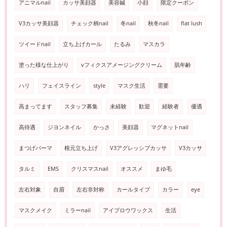
アニマルnail
カッサ美顔器
美容鍼
小顔
限定クーポン
V3カッサ美顔器
チェック柄nail
冬nail
秋冬nail
flat lush
ツイードnail
立ち上げカール
たるみ
マスカラ
塗った様な仕上がり
vフィクスアメージングクリーム
肌年齢
ハリ
フェイスライン
style
マスク生活
需要
高まってます
スタッフ募集
未経験
歓迎
経験者
優遇
高待遇
ジヨンネイル
かっさ
美顔器
マグネットnail
まつげパーマ
根元立ち上げ
V3アグレッシブカッサ
V3カッサ
タルミ
EMS
クリスマスnail
オススメ
まゆ毛
左右対象
自眉
左右非対称
カールタイプ
カラー
eye
マスクメイク
ミラーnail
アイブロウワックス
生活