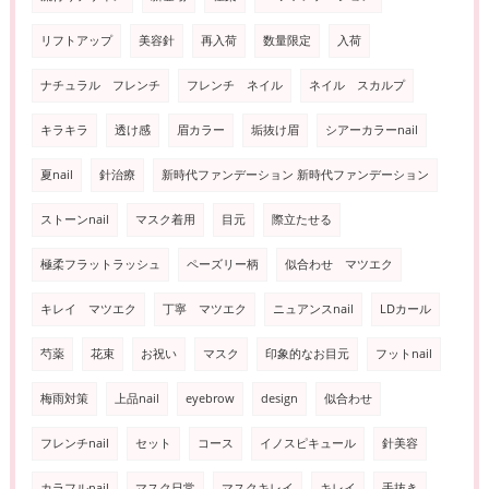
リフトアップ
美容針
再入荷
数量限定
入荷
ナチュラル フレンチ
フレンチ ネイル
ネイル スカルプ
キラキラ
透け感
眉カラー
垢抜け眉
シアーカラーnail
夏nail
針治療
新時代ファンデーション 新時代ファンデーション
ストーンnail
マスク着用
目元
際立たせる
極柔フラットラッシュ
ペーズリー柄
似合わせ マツエク
キレイ マツエク
丁寧 マツエク
ニュアンスnail
LDカール
芍薬
花束
お祝い
マスク
印象的なお目元
フットnail
梅雨対策
上品nail
eyebrow
design
似合わせ
フレンチnail
セット
コース
イノスピキュール
針美容
カラフルnail
マスク日常
マスクキレイ
キレイ
手抜き