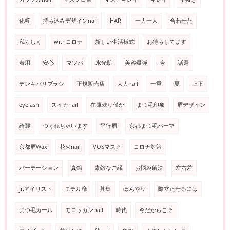
化粧
持ち込みデザインnail
HARI
一人一人
合わせた
私らしく
withコロナ
新しい生活様式
お待ちしてます
着用
安心
マツパ
水光肌
美容爆弾
今
話題
デンキバリブラシ
正規販売店
大人nail
一重
夏
上下
eyelash
スイカnail
在庫残り僅か
まつ毛印象
眉デザイン
綺麗
つくれちゃいます
平行眉
京都まつ毛パーマ
京都眉Wax
花火nail
VOSマスク
コロナ対策
パーテーション
真鍮
素敵なご縁
お悩み解決
左右差
jr.アイリスト
モデル様
募集
ぼんやり
際立たせるには
まつ毛カール
モロッカンnail
時代
今だからこそ