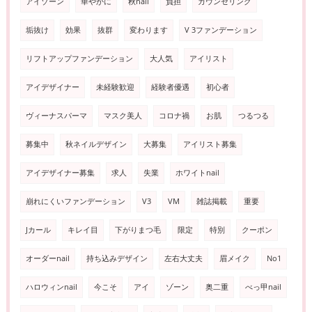
アイゾーン
華やかに
秋nail
負担
カウンセリング
垢抜け
効果
抜群
変わります
V 3ファンデーション
リフトアップファンデーション
大人気
アイリスト
アイデザイナー
未経験歓迎
経験者優遇
初心者
ヴィーナスパーマ
マスク美人
コロナ禍
お肌
つるつる
募集中
秋ネイルデザイン
大募集
アイリスト募集
アイデザイナー募集
求人
失業
ホワイトnail
崩れにくいファンデーション
V3
VM
雑誌掲載
重要
Jカール
キレイ目
下がりまつ毛
限定
特別
クーポン
オーダーnail
持ち込みデザイン
左右大丈夫
眉メイク
No1
ハロウィンnail
今こそ
アイ
ゾーン
奥二重
べっ甲nail