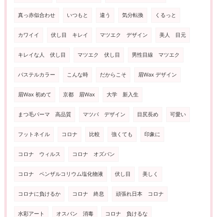
真っ赤似合わせ
いつもと
違う
気分転換
くるっと
カワイイ
伏し目 キレイ
マツエク デザイン
美人 目元
キレイな人 伏し目
マツエク 伏し目
男性目線 マツエク
パステルカラー
こんな時
だからこそ
眉Wax デザイン
眉Wax 初めて
京都 眉Wax
大学 新入生
まつ毛パーマ 高品質
マツパ デザイン
目尻長め
可愛い
フットネイル
コロナ
比較
強くても
印象に
コロナ ウィルス
コロナ オズバン
コロナ ペンザルコリウム塩化物液
伏し目
美しく
コロナに負けるか
コロナ 終息
頑張れ日本 コロナ
水彩アート
オスバン 消毒
コロナ 負けるな