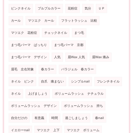
ピンクネイル
プルプルカラー
花粉症
気分
ＵＰ
カール
マツエク カール
フラットラッシュ 比較
マツエク 花粉症
チェックネイル
まつ毛
まつ毛パーマ ぱっちり
まつ毛パーマ 京都
まつ毛パーマ デザイン
人気
眉Wax 人気
眉Wax 痛み
眉毛 左右対象
春カラー
パラジェル 春カラー
ネイル ピンク
自爪 痛まない
シンプルnail
フレンチネイル
ネイル
上げましょう
ボリュームラッシュ ナチュラル
ボリュームラッシュ デザイン
ボリュームラッシュ 持ち
自分だけの
有意義
時間
過ごしましょう
春nail
イエローnail
マツエク 上下
マツエク ボリューム