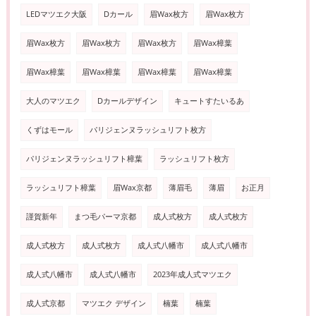
LEDマツエク大阪
Dカール
眉Wax枚方
眉Wax枚方
眉Wax枚方
眉Wax枚方
眉Wax枚方
眉Wax樟葉
眉Wax樟葉
眉Wax樟葉
眉Wax樟葉
眉Wax樟葉
大人のマツエク
Dカールデザイン
キュートすたいるあ
くずはモール
パリジェンヌラッシュリフト枚方
パリジェンヌラッシュリフト樟葉
ラッシュリフト枚方
ラッシュリフト樟葉
眉Wax京都
薄眉毛
薄眉
お正月
謹賀新年
まつ毛パーマ京都
成人式枚方
成人式枚方
成人式枚方
成人式枚方
成人式八幡市
成人式八幡市
成人式八幡市
成人式八幡市
2023年成人式マツエク
成人式京都
マツエク デザイン
楠葉
楠葉