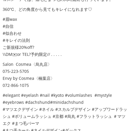
360℃、どの角度から見てもキレイになれます♡
#眉wax
#自信
#似合わせ
#キレイの法則
ご新規様20%off?
\\DM✉️or TEL?予約限定// . . . . .
Salon Cosmea〈烏丸店〉
075-223-5705
Envy by Cosmea〈楠葉店〉
072-866-1075
#elegant #eyelash #nail #kyoto #volumlashes #mystyle
#eyebrows #dachshund#minidachshund
#マツエクデザイン #ネイル #スカルプデザイン #アップワードラッ
シュ #ボリュームラッシュ #京都 #烏丸 #フラットラッシュ ＃マツ
エク #まつ毛パーマ
#まつ毛カール #ネイルデザイン#ダックス