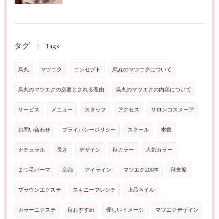
タグ
Tags
烏丸
マツエク
コンセプト
烏丸のマツエクについて
烏丸のマツエクの必要とされる理由
烏丸のマツエクの内容について
サービス
メニュー
スタッフ
アクセス
サロンコスメーア
お問い合わせ
プライバシーポリシー
スクール
本数
ナチュラル
長さ
デザイン
秋カラー
人気カラー
まつ毛パーマ
京都
アイライン
マツエク200本
秋支度
ブラウンエクステ
スキニーフレンチ
上品ネイル
カラーエクステ
秋おすすめ
優しいイメージ
マツエクデザイン