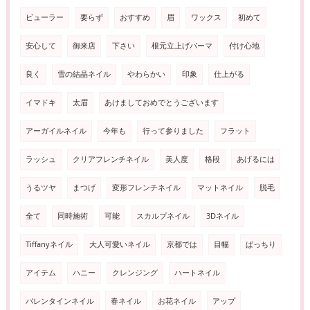
ビューラー
要らず
おすすめ
眉
ワックス
初めて
安心して
御来店
下さい
根元立上げパーマ
付け心地
良く
雪の結晶ネイル
やわらかい
印象
仕上がる
イマドキ
太眉
あけましておめでとうございます
アーガイルネイル
今年も
行って参りました
フラット
ラッシュ
クリアフレンチネイル
美人度
格段
あげるには
うるツヤ
まつげ
変形フレンチネイル
マットネイル
脱毛
全て
同時施術
可能
スカルプネイル
3Dネイル
Tiffanyネイル
大人可愛いネイル
京都では
目幅
ぱっちり
アイテム
ハニー
クレンジング
ハートネイル
バレンタインネイル
春ネイル
お花ネイル
アップ