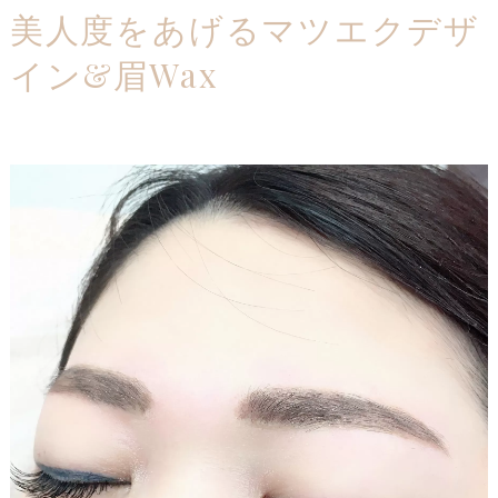
美人度をあげるマツエクデザ
イン&眉Wax