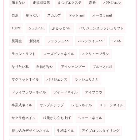
痛まない
正規取扱店
まつげエクステ
新春
パラジェル
自爪
削らない
スカルプ
ドットnail
オーロラnail
150本
シェルnail
ぷるっとnail
パリジェンヌラッシュリフト
肌再生
新発売
フラッシュnail
バレンタインnail
120本
ラッシュリフト
ローズピンクネイル
スクリューブラシ
なりたい私
自信がない
アイシャンプー
プルっとnail
マグネットネイル
パリジェンヌ
ラッシュりふと
ドライフラワーネイル
ツイードネイル
アイブロウ
卒業式ネイル
サンプルチップ
レモンネイル
ストーンネイル
サクラ色ネイル
根元から立ち上げ
ショートネイル
持ち込みデザインネイル
牛柄ネイル
アイブロウスタイリング