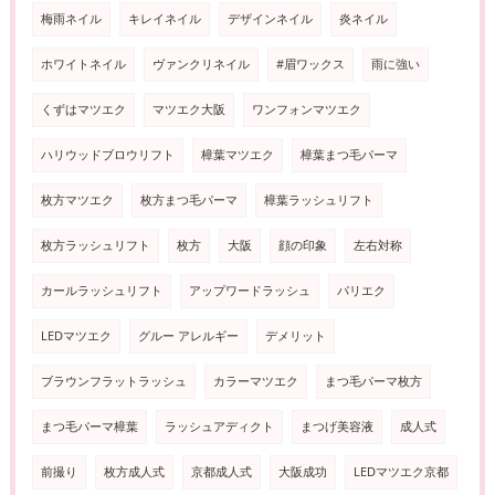
梅雨ネイル
キレイネイル
デザインネイル
炎ネイル
ホワイトネイル
ヴァンクリネイル
#眉ワックス
雨に強い
くずはマツエク
マツエク大阪
ワンフォンマツエク
ハリウッドブロウリフト
樟葉マツエク
樟葉まつ毛パーマ
枚方マツエク
枚方まつ毛パーマ
樟葉ラッシュリフト
枚方ラッシュリフト
枚方
大阪
顔の印象
左右対称
カールラッシュリフト
アップワードラッシュ
パリエク
LEDマツエク
グルー アレルギー
デメリット
ブラウンフラットラッシュ
カラーマツエク
まつ毛パーマ枚方
まつ毛パーマ樟葉
ラッシュアディクト
まつげ美容液
成人式
前撮り
枚方成人式
京都成人式
大阪成功
LEDマツエク京都