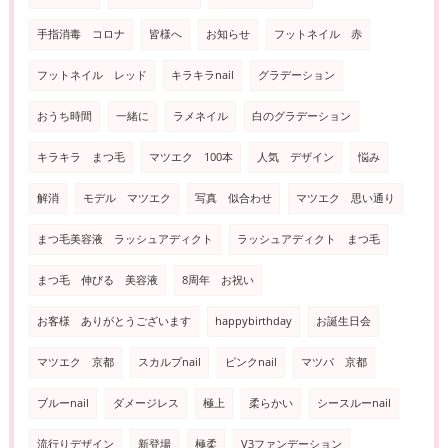
手指消毒 コロナ
皆様へ
お知らせ
フットネイル 赤
フットネイル レッド
キラキラnail
グラデーション
おうち時間
一緒に
ラメネイル
白のグラデーション
キラキラ まつ毛
マツエク 100本
人気 デザイン
悩み
解消
モデル マツエク
写真 似合わせ
マツエク 思い通り
まつ毛美容液 ラッシュアディクト
ラッシュアディクト まつ毛
まつ毛 伸びる 美容液
8周年 お祝い
お客様 ありがとうございます
happybirthday
お誕生日会
マツエク 京都
スカルプnail
ピンクnail
マツパ 京都
ブルーnail
ダメージレス
極上
柔らかい
シースルーnail
流行りデザイン
新登場
極柔
V3ファンデーション