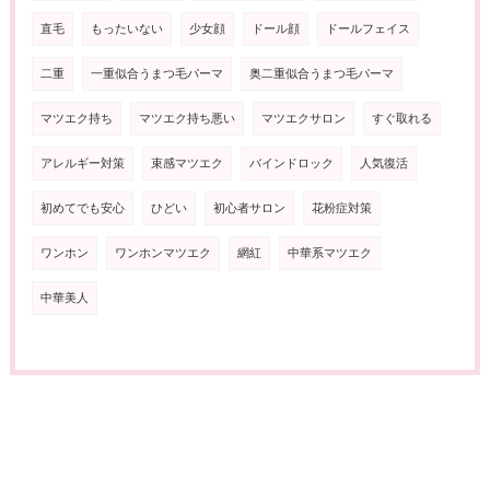
直毛
もったいない
少女顔
ドール顔
ドールフェイス
二重
一重似合うまつ毛パーマ
奥二重似合うまつ毛パーマ
マツエク持ち
マツエク持ち悪い
マツエクサロン
すぐ取れる
アレルギー対策
束感マツエク
バインドロック
人気復活
初めてでも安心
ひどい
初心者サロン
花粉症対策
ワンホン
ワンホンマツエク
網紅
中華系マツエク
中華美人