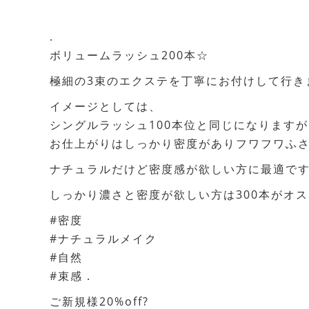
.
ボリュームラッシュ200本☆
極細の3束のエクステを丁寧にお付けして行き
イメージとしては、
シングルラッシュ100本位と同じになりますが
お仕上がりはしっかり密度がありフワフワふ
ナチュラルだけど密度感が欲しい方に最適で
しっかり濃さと密度が欲しい方は300本がオ
#密度
#ナチュラルメイク
#自然
#束感 .
ご新規様20%off?