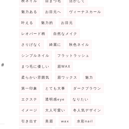
秋ネイル
自まつ毛
活かして
魅力ある
お目元へ
ヴィーナスカール
叶える
魅力的
お目元
レオパード柄
自然なメイク
さりげなく
綺麗に
秋色ネイル
シンプルネイル
フラットラッシュ
 #
まつ毛に優しい
眉WAX
柔らかい雰囲気
眉ワックス
魅力
第一印象
とても大事
ダークブラウン
エクステ
透明感eye
なりたい
イメージ
大人可愛い
冬人気デザイン
引き出す
美眉
wax
水彩nail