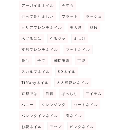
アーガイルネイル
今年も
行って参りました
フラット
ラッシュ
クリアフレンチネイル
美人度
格段
あげるには
うるツヤ
まつげ
変形フレンチネイル
マットネイル
脱毛
全て
同時施術
可能
スカルプネイル
3Dネイル
Tiffanyネイル
大人可愛いネイル
京都では
目幅
ぱっちり
アイテム
ハニー
クレンジング
ハートネイル
バレンタインネイル
春ネイル
お花ネイル
アップ
ピンクネイル