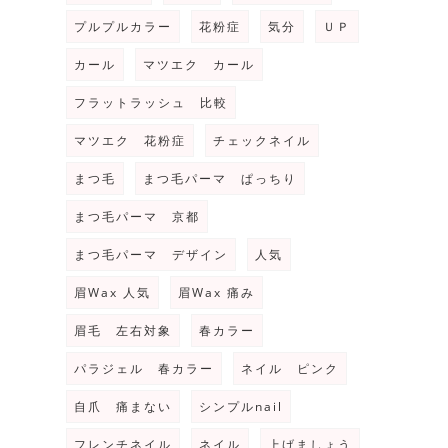
プルプルカラー
花粉症
気分
ＵＰ
カール
マツエク カール
フラットラッシュ 比較
マツエク 花粉症
チェックネイル
まつ毛
まつ毛パーマ ぱっちり
まつ毛パーマ 京都
まつ毛パーマ デザイン
人気
眉Wax 人気
眉Wax 痛み
眉毛 左右対象
春カラー
パラジェル 春カラー
ネイル ピンク
自爪 痛まない
シンプルnail
フレンチネイル
ネイル
上げましょう