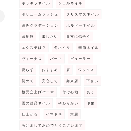
キラキラネイル
シェルネイル
ボリュームラッシュ
クリスマスネイル
>
囲みグラデーション
ボルドーネイル
密度感
出したい
貴方に似合う
エクステは？
冬ネイル
季節ネイル
ヴィーナス
パーマ
ビューラー
要らず
おすすめ
眉
ワックス
初めて
安心して
御来店
下さい
根元立上げパーマ
付け心地
良く
雪の結晶ネイル
やわらかい
印象
仕上がる
イマドキ
太眉
あけましておめでとうございます