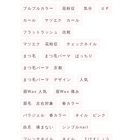
プルプルカラー
花粉症
気分
ＵＰ
カール
マツエク カール
フラットラッシュ 比較
マツエク 花粉症
チェックネイル
まつ毛
まつ毛パーマ ぱっちり
まつ毛パーマ 京都
まつ毛パーマ デザイン
人気
眉Wax 人気
眉Wax 痛み
眉毛 左右対象
春カラー
パラジェル 春カラー
ネイル ピンク
自爪 痛まない
シンプルnail
フレンチネイル
ネイル
上げましょう