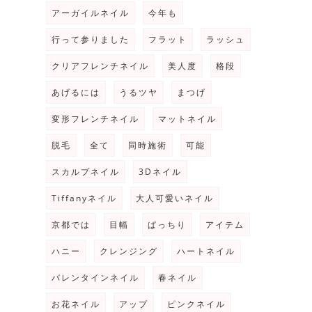
アーガイルネイル
今年も
行って参りました
フラット
ラッシュ
クリアフレンチネイル
美人度
格段
あげるには
うるツヤ
まつげ
変形フレンチネイル
マットネイル
脱毛
全て
同時施術
可能
スカルプネイル
3Dネイル
Tiffanyネイル
大人可愛いネイル
京都では
目幅
ぱっちり
アイテム
ハニー
クレンジング
ハートネイル
バレンタインネイル
春ネイル
お花ネイル
アップ
ピンクネイル