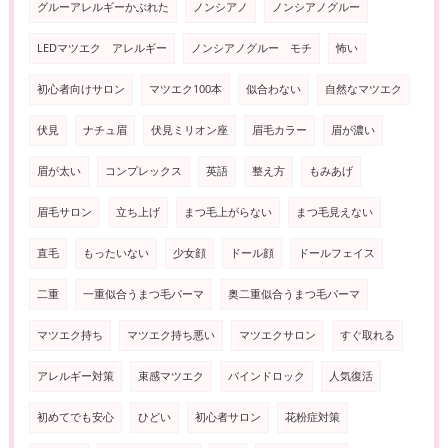
グルーアレルギーかぶれた
ノンシアノ
ノンシアノグルー
LEDマツエク アレルギー
ノンシアノグルー モチ
怖い
初心者向けサロン
マツエク100本
似合わない
自然なマツエク
伏見
ナチュ眉
伏見ミリオン座
眉毛カラー
眉が濃い
眉が太い
コンプレックス
英語
整え方
もみあげ
眉毛サロン
立ち上げ
まつ毛上がらない
まつ毛見えない
直毛
もったいない
少女顔
ドール顔
ドールフェイス
二重
一重似合うまつ毛パーマ
奥二重似合うまつ毛パーマ
マツエク持ち
マツエク持ち悪い
マツエクサロン
すぐ取れる
アレルギー対策
束感マツエク
バインドロック
人気復活
初めてでも安心
ひどい
初心者サロン
花粉症対策