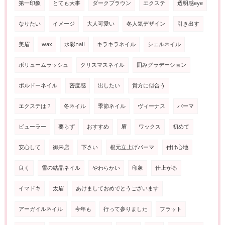
第一印象
とても大事
ダークブラウン
エクステ
透明感eye
なりたい
イメージ
大人可愛い
冬人気デザイン
引き出す
美眉
wax
水彩nail
キラキラネイル
シェルネイル
ボリュームラッシュ
クリスマスネイル
囲みグラデーション
ボルドーネイル
密度感
出したい
貴方に似合う
エクステは？
冬ネイル
季節ネイル
ヴィーナス
パーマ
ビューラー
要らず
おすすめ
眉
ワックス
初めて
安心して
御来店
下さい
根元立上げパーマ
付け心地
良く
雪の結晶ネイル
やわらかい
印象
仕上がる
イマドキ
太眉
あけましておめでとうございます
アーガイルネイル
今年も
行って参りました
フラット