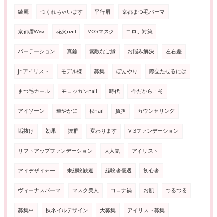
綺麗
つくれちゃいます
平行眉
京都まつ毛パーマ
京都眉Wax
花火nail
VOSマスク
コロナ対策
パーテーション
真鍮
素敵なご縁
お悩み解決
左右差
jr.アイリスト
モデル様
募集
ぼんやり
際立たせるには
まつ毛カール
モロッカンnail
時代
今だからこそ
アイゾーン
華やかに
秋nail
負担
カウンセリング
垢抜け
効果
抜群
変わります
V 3ファンデーション
リフトアップファンデーション
大人気
アイリスト
アイデザイナー
未経験歓迎
経験者優遇
初心者
ヴィーナスパーマ
マスク美人
コロナ禍
お肌
つるつる
募集中
秋ネイルデザイン
大募集
アイリスト募集