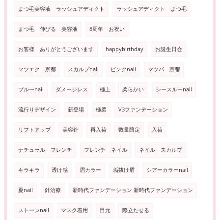
まつ毛美容液 ラッシュアディクト
ラッシュアディクト まつ毛
まつ毛 伸びる 美容液
8周年 お祝い
お客様 ありがとうございます
happybirthday
お誕生日会
マツエク 京都
スカルプnail
ピンクnail
マツパ 京都
ブルーnail
ダメージレス
極上
柔らかい
シースルーnail
流行りデザイン
新登場
極柔
V3ファンデーション
リフトアップ
美容針
再入荷
数量限定
入荷
ナチュラル フレンチ
フレンチ ネイル
ネイル スカルプ
キラキラ
透け感
眉カラー
垢抜け眉
シアーカラーnail
夏nail
針治療
新時代ファンデーション 新時代ファンデーション
ストーンnail
マスク着用
目元
際立たせる