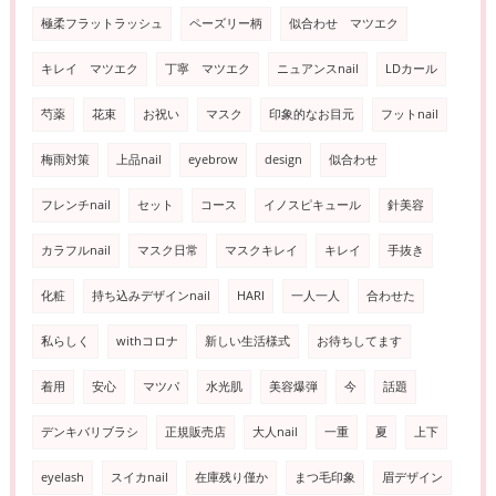
極柔フラットラッシュ
ペーズリー柄
似合わせ マツエク
キレイ マツエク
丁寧 マツエク
ニュアンスnail
LDカール
芍薬
花束
お祝い
マスク
印象的なお目元
フットnail
梅雨対策
上品nail
eyebrow
design
似合わせ
フレンチnail
セット
コース
イノスピキュール
針美容
カラフルnail
マスク日常
マスクキレイ
キレイ
手抜き
化粧
持ち込みデザインnail
HARI
一人一人
合わせた
私らしく
withコロナ
新しい生活様式
お待ちしてます
着用
安心
マツパ
水光肌
美容爆弾
今
話題
デンキバリブラシ
正規販売店
大人nail
一重
夏
上下
eyelash
スイカnail
在庫残り僅か
まつ毛印象
眉デザイン