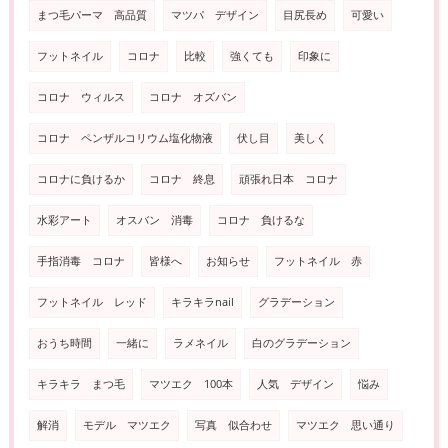
まつ毛パーマ 高品質
マツパ デザイン
目尻長め
可愛い
フットネイル
コロナ
比較
強くても
印象に
コロナ ウィルス
コロナ オズバン
コロナ ペンザルコリウム塩化物液
伏し目
美しく
コロナに負けるか
コロナ 終息
頑張れ日本 コロナ
水彩アート
オスバン 消毒
コロナ 負けるな
手指消毒 コロナ
皆様へ
お知らせ
フットネイル 赤
フットネイル レッド
キラキラnail
グラデーション
おうち時間
一緒に
ラメネイル
白のグラデーション
キラキラ まつ毛
マツエク 100本
人気 デザイン
悩み
解消
モデル マツエク
写真 似合わせ
マツエク 思い通り