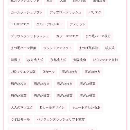
枚方ラッシュリフト
枚方
大阪
顔の印象
左右対称
カールラッシュリフト
アップワードラッシュ
パリエク
LEDマツエク
グルー アレルギー
デメリット
ブラウンフラットラッシュ
カラーマツエク
まつ毛パーマ枚方
まつ毛パーマ樟葉
ラッシュアディクト
まつげ美容液
成人式
前撮り
枚方成人式
京都成人式
大阪成功
LEDマツエク京都
LEDマツエク大阪
Dカール
眉Wax枚方
眉Wax枚方
眉Wax枚方
眉Wax枚方
眉Wax枚方
眉Wax樟葉
眉Wax樟葉
眉Wax樟葉
眉Wax樟葉
眉Wax樟葉
大人のマツエク
Dカールデザイン
キュートすたいるあ
くずはモール
パリジェンヌラッシュリフト枚方