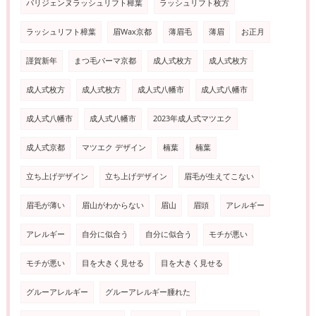
パリジェンヌラッシュリフト樟葉
ラッシュリフト枚方
ラッシュリフト樟葉
眉Wax京都
薄眉毛
薄眉
お正月
謹賀新年
まつ毛パーマ京都
成人式枚方
成人式枚方
成人式枚方
成人式枚方
成人式八幡市
成人式八幡市
成人式八幡市
成人式八幡市
2023年成人式マツエク
成人式京都
マツエク デザイン
楠葉
楠葉
立ち上げデザイン
立ち上げデザイン
眉毛が生えてこない
眉毛が薄い
眉山がわからない
眉山
眉頭
アレルギー
アレルギー
自分に似合う
自分に似合う
モチが悪い
モチが悪い
目を大きく見せる
目を大きく見せる
グルーアレルギー
グルーアレルギー腫れた