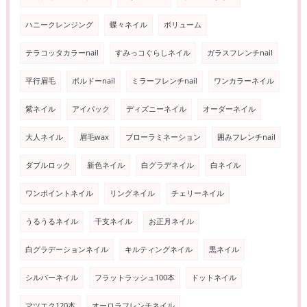
ハニークレンジング
蝶々ネイル
ボリューム
テラコッタカラーnail
すみっコぐらしネイル
ガラスフレンチnail
平行眉毛
ボルドーnail
ミラーフレンチnail
ワンカラーネイル
紫ネイル
アイパック
ディズニーネイル
オーダーネイル
大人ネイル
眉毛wax
ブローラミネーション
囲みフレンチnail
ダブルロック
新色ネイル
白グラデネイル
白ネイル
ワンポイントネイル
リングネイル
チェリーネイル
うるうるネイル
干支ネイル
お正月ネイル
白グラデーションネイル
キルティングネイル
黒ネイル
シルバーネイル
フラットラッシュ100本
ドットネイル
マツエク120本
オーロラフレンチネイル