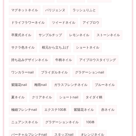
マグネットネイル
パリジェンヌ
ラッシュりふと
ドライフラワーネイル
ツイードネイル
アイブロウ
卒業式ネイル
サンプルチップ
レモンネイル
ストーンネイル
サクラ色ネイル
根元から立ち上げ
ショートネイル
持ち込みデザインネイル
牛柄ネイル
アイブロウスタイリング
ワンカラーnail
ブライダルネイル
グラデーションnail
紫陽花nail
梅雨nail
ガラスフレンチネイル
ブルーネイル
夏ネイル
クリアネイル
ショートnail
タイダイ柄
極細フレンチnail
エクステ100本
紫陽花ネイル
赤ネイル
ニュアンスネイル
グラデーションネイル
100本
バーチャルフレンチnail
スタッズnail
オレンジネイル