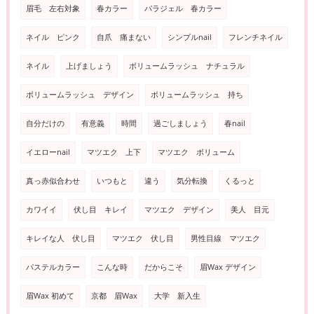
眉毛 左右対象
春カラー
パラジェル 春カラー
ネイル ピンク
自爪 痛まない
シンプルnail
フレンチネイル
ネイル
上げましょう
ボリュームラッシュ ナチュラル
ボリュームラッシュ デザイン
ボリュームラッシュ 持ち
自分だけの
有意義
時間
過ごしましょう
春nail
イエローnail
マツエク 上下
マツエク ボリューム
真っ赤似合わせ
いつもと
違う
気分転換
くるっと
カワイイ
伏し目 キレイ
マツエク デザイン
美人 目元
キレイな人 伏し目
マツエク 伏し目
男性目線 マツエク
パステルカラー
こんな時
だからこそ
眉Wax デザイン
眉Wax 初めて
京都 眉Wax
大学 新入生