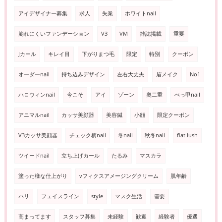
アイデザイナー募集
求人
失業
ホワイトnail
崩れにくいファンデーション
V3
VM
雑誌掲載
重要
Jカール
キレイ目
下がりまつ毛
限定
特別
クーポン
オーダーnail
持ち込みデザイン
左右大丈夫
眉メイク
No1
ハロウィンnail
今こそ
アイ
ゾーン
奥二重
べっ甲nail
アニマルnail
カッサ美顔器
美容鍼
小顔
限定クーポン
V3カッサ美顔器
チェック柄nail
冬nail
秋冬nail
flat lush
ツイードnail
立ち上げカール
たるみ
マスカラ
塗った様な仕上がり
vフィクスアメージングクリーム
肌年齢
ハリ
フェイスライン
style
マスク生活
需要
高まってます
スタッフ募集
未経験
歓迎
経験者
優遇