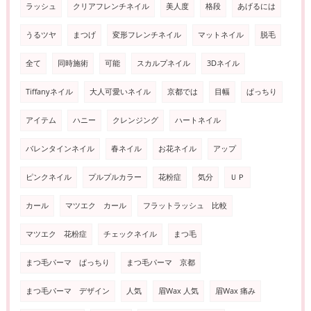
ラッシュ
クリアフレンチネイル
美人度
格段
あげるには
うるツヤ
まつげ
変形フレンチネイル
マットネイル
脱毛
全て
同時施術
可能
スカルプネイル
3Dネイル
Tiffanyネイル
大人可愛いネイル
京都では
目幅
ぱっちり
アイテム
ハニー
クレンジング
ハートネイル
バレンタインネイル
春ネイル
お花ネイル
アップ
ピンクネイル
プルプルカラー
花粉症
気分
ＵＰ
カール
マツエク カール
フラットラッシュ 比較
マツエク 花粉症
チェックネイル
まつ毛
まつ毛パーマ ぱっちり
まつ毛パーマ 京都
まつ毛パーマ デザイン
人気
眉Wax 人気
眉Wax 痛み