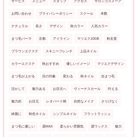
サービス
メニュー
スタッフ
アクセス
サロンコスメーア
お問い合わせ
プライバシーポリシー
スクール
本数
ナチュラル
長さ
デザイン
秋カラー
人気カラー
まつ毛パーマ
京都
アイライン
マツエク200本
秋支度
ブラウンエクステ
スキニーフレンチ
上品ネイル
カラーエクステ
秋おすすめ
優しいイメージ
マツエクデザイン
まつ毛が上がる
目の印象
変わる
秋ネイル
自まつ毛
活かして
魅力ある
お目元へ
ヴィーナスカール
叶える
魅力的
お目元
レオパード柄
自然なメイク
さりげなく
綺麗に
秋色ネイル
シンプルネイル
フラットラッシュ
まつ毛に優しい
眉WAX
柔らかい雰囲気
眉ワックス
魅力