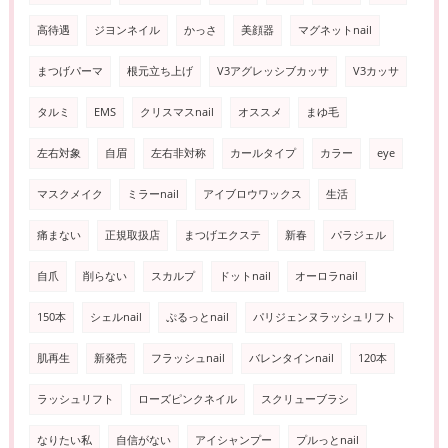
高待遇
ジヨンネイル
かっさ
美顔器
マグネットnail
まつげパーマ
根元立ち上げ
V3アグレッシブカッサ
V3カッサ
タルミ
EMS
クリスマスnail
オススメ
まゆ毛
左右対象
自眉
左右非対称
カールタイプ
カラー
eye
マスクメイク
ミラーnail
アイブロウワックス
生活
痛まない
正規取扱店
まつげエクステ
新春
パラジェル
自爪
削らない
スカルプ
ドットnail
オーロラnail
150本
シェルnail
ぷるっとnail
パリジェンヌラッシュリフト
肌再生
新発売
フラッシュnail
バレンタインnail
120本
ラッシュリフト
ローズピンクネイル
スクリューブラシ
なりたい私
自信がない
アイシャンプー
プルっとnail