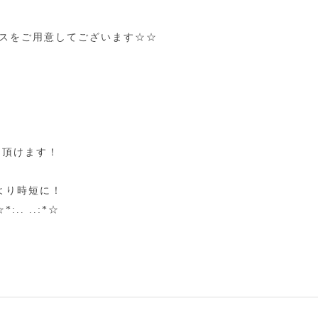
ースをご用意してございます☆☆
用頂けます！
より時短に！
. ..:*☆