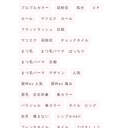
プルプルカラー
花粉症
気分
ＵＰ
カール
マツエク カール
フラットラッシュ 比較
マツエク 花粉症
チェックネイル
まつ毛
まつ毛パーマ ぱっちり
まつ毛パーマ 京都
まつ毛パーマ デザイン
人気
眉Wax 人気
眉Wax 痛み
眉毛 左右対象
春カラー
パラジェル 春カラー
ネイル ピンク
自爪 痛まない
シンプルnail
フレンチネイル
ネイル
上げましょう