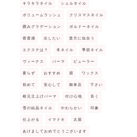
キラキラネイル
シェルネイル
ボリュームラッシュ
クリスマスネイル
囲みグラデーション
ボルドーネイル
密度感
出したい
貴方に似合う
エクステは？
冬ネイル
季節ネイル
ヴィーナス
パーマ
ビューラー
要らず
おすすめ
眉
ワックス
初めて
安心して
御来店
下さい
根元立上げパーマ
付け心地
良く
雪の結晶ネイル
やわらかい
印象
仕上がる
イマドキ
太眉
あけましておめでとうございます