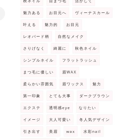
秋ネイル
自まつ毛
活かして
魅力ある
お目元へ
ヴィーナスカール
>
叶える
魅力的
お目元
レオパード柄
自然なメイク
さりげなく
綺麗に
秋色ネイル
シンプルネイル
フラットラッシュ
まつ毛に優しい
眉WAX
柔らかい雰囲気
眉ワックス
魅力
第一印象
とても大事
ダークブラウン
エクステ
透明感eye
なりたい
イメージ
大人可愛い
冬人気デザイン
引き出す
美眉
wax
水彩nail