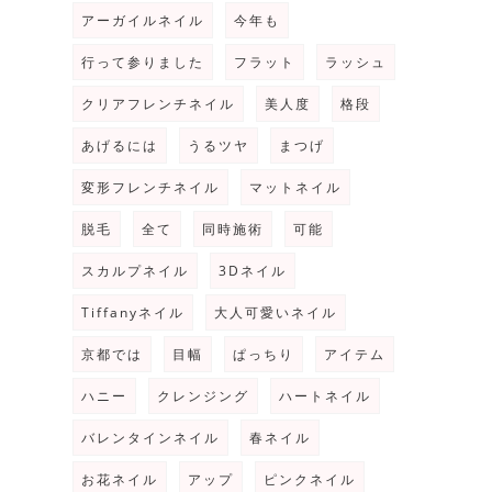
アーガイルネイル
今年も
行って参りました
フラット
ラッシュ
クリアフレンチネイル
美人度
格段
あげるには
うるツヤ
まつげ
変形フレンチネイル
マットネイル
脱毛
全て
同時施術
可能
スカルプネイル
3Dネイル
Tiffanyネイル
大人可愛いネイル
京都では
目幅
ぱっちり
アイテム
ハニー
クレンジング
ハートネイル
バレンタインネイル
春ネイル
お花ネイル
アップ
ピンクネイル