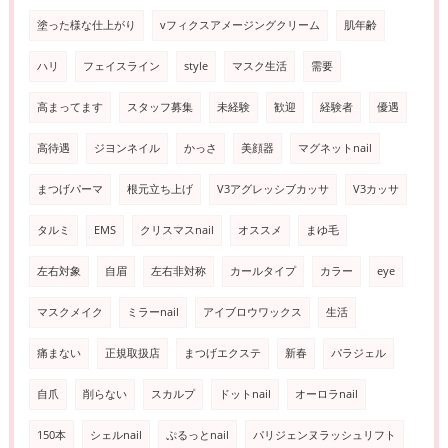
塗った様な仕上がり
vフィクスアメージングクリーム
肌年齢
ハリ
フェイスライン
style
マスク生活
需要
高まってます
スタッフ募集
未経験
歓迎
経験者
優遇
高待遇
ジヨンネイル
かっさ
美顔器
マグネットnail
まつげパーマ
根元立ち上げ
V3アグレッシブカッサ
V3カッサ
タルミ
EMS
クリスマスnail
オススメ
まゆ毛
左右対象
自眉
左右非対称
カールタイプ
カラー
eye
マスクメイク
ミラーnail
アイブロウワックス
生活
痛まない
正規取扱店
まつげエクステ
新春
パラジェル
自爪
削らない
スカルプ
ドットnail
オーロラnail
150本
シェルnail
ぷるっとnail
パリジェンヌラッシュリフト