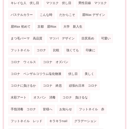
キレイな人 伏し目
マツエク 伏し目
男性目線 マツエク
パステルカラー
こんな時
だからこそ
眉Wax デザイン
眉Wax 初めて
京都 眉Wax
大学 新入生
まつ毛パーマ 高品質
マツパ デザイン
目尻長め
可愛い
フットネイル
コロナ
比較
強くても
印象に
コロナ ウィルス
コロナ オズバン
コロナ ペンザルコリウム塩化物液
伏し目
美しく
コロナに負けるか
コロナ 終息
頑張れ日本 コロナ
水彩アート
オスバン 消毒
コロナ 負けるな
手指消毒 コロナ
皆様へ
お知らせ
フットネイル 赤
フットネイル レッド
キラキラnail
グラデーション