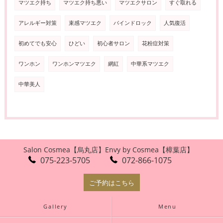
マツエク持ち
マツエク持ち悪い
マツエクサロン
すぐ取れる
アレルギー対策
束感マツエク
バインドロック
人気復活
初めてでも安心
ひどい
初心者サロン
花粉症対策
ワンホン
ワンホンマツエク
網紅
中華系マツエク
中華美人
Salon Cosmea【烏丸店】
Envy by Cosmea【樟葉店】
075-223-5705
072-866-1075
ご予約はこちら
Gallery
Menu