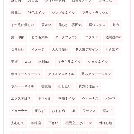
魅力的
お目元
レオパード柄
自然なメイク
さりげなく
綺麗に
秋色ネイル
シンプルネイル
フラットラッシュ
まつ毛に優しい
眉WAX
柔らかい雰囲気
眉ワックス
魅力
第一印象
とても大事
ダークブラウン
エクステ
透明感eye
なりたい
イメージ
大人可愛い
冬人気デザイン
引き出す
美眉
wax
水彩nail
キラキラネイル
シェルネイル
ボリュームラッシュ
クリスマスネイル
囲みグラデーション
ボルドーネイル
密度感
出したい
貴方に似合う
エクステは？
冬ネイル
季節ネイル
ヴィーナス
パーマ
ビューラー
要らず
おすすめ
眉
ワックス
初めて
安心して
御来店
下さい
根元立上げパーマ
付け心地