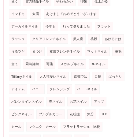
良く
雪の結晶ネイル
やわらかい
印象
仕上がる
イマドキ
太眉
あけましておめでとうございます
アーガイルネイル
今年も
行って参りました
フラット
ラッシュ
クリアフレンチネイル
美人度
格段
あげるには
うるツヤ
まつげ
変形フレンチネイル
マットネイル
脱毛
全て
同時施術
可能
スカルプネイル
3Dネイル
Tiffanyネイル
大人可愛いネイル
京都では
目幅
ぱっちり
アイテム
ハニー
クレンジング
ハートネイル
バレンタインネイル
春ネイル
お花ネイル
アップ
ピンクネイル
プルプルカラー
花粉症
気分
ＵＰ
カール
マツエク カール
フラットラッシュ 比較