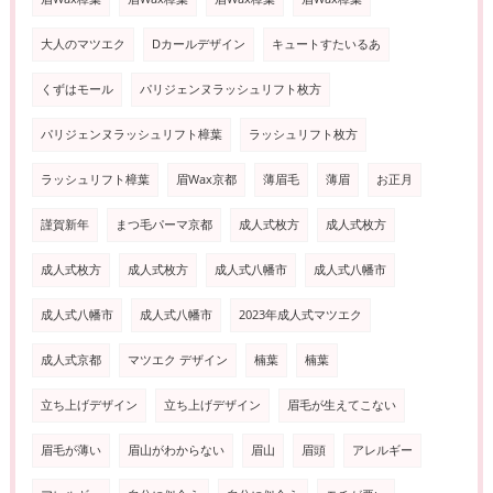
大人のマツエク
Dカールデザイン
キュートすたいるあ
くずはモール
パリジェンヌラッシュリフト枚方
パリジェンヌラッシュリフト樟葉
ラッシュリフト枚方
ラッシュリフト樟葉
眉Wax京都
薄眉毛
薄眉
お正月
謹賀新年
まつ毛パーマ京都
成人式枚方
成人式枚方
成人式枚方
成人式枚方
成人式八幡市
成人式八幡市
成人式八幡市
成人式八幡市
2023年成人式マツエク
成人式京都
マツエク デザイン
楠葉
楠葉
立ち上げデザイン
立ち上げデザイン
眉毛が生えてこない
眉毛が薄い
眉山がわからない
眉山
眉頭
アレルギー