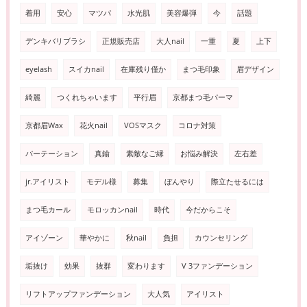
着用
安心
マツパ
水光肌
美容爆弾
今
話題
デンキバリブラシ
正規販売店
大人nail
一重
夏
上下
eyelash
スイカnail
在庫残り僅か
まつ毛印象
眉デザイン
綺麗
つくれちゃいます
平行眉
京都まつ毛パーマ
京都眉Wax
花火nail
VOSマスク
コロナ対策
パーテーション
真鍮
素敵なご縁
お悩み解決
左右差
jr.アイリスト
モデル様
募集
ぼんやり
際立たせるには
まつ毛カール
モロッカンnail
時代
今だからこそ
アイゾーン
華やかに
秋nail
負担
カウンセリング
垢抜け
効果
抜群
変わります
V 3ファンデーション
リフトアップファンデーション
大人気
アイリスト