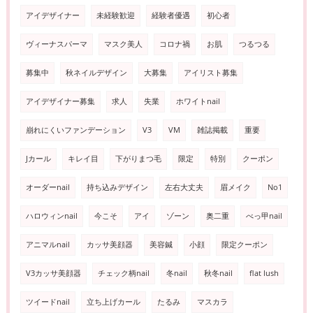
アイデザイナー
未経験歓迎
経験者優遇
初心者
ヴィーナスパーマ
マスク美人
コロナ禍
お肌
つるつる
募集中
秋ネイルデザイン
大募集
アイリスト募集
アイデザイナー募集
求人
失業
ホワイトnail
崩れにくいファンデーション
V3
VM
雑誌掲載
重要
Jカール
キレイ目
下がりまつ毛
限定
特別
クーポン
オーダーnail
持ち込みデザイン
左右大丈夫
眉メイク
No1
ハロウィンnail
今こそ
アイ
ゾーン
奥二重
べっ甲nail
アニマルnail
カッサ美顔器
美容鍼
小顔
限定クーポン
V3カッサ美顔器
チェック柄nail
冬nail
秋冬nail
flat lush
ツイードnail
立ち上げカール
たるみ
マスカラ