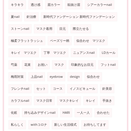
キラキラ
透け感
眉カラー
垢抜け眉
シアーカラーnail
夏nail
針治療
新時代ファンデーション 新時代ファンデーション
ストーンnail
マスク着用
目元
際立たせる
極柔フラットラッシュ
ペーズリー柄
似合わせ マツエク
キレイ マツエク
丁寧 マツエク
ニュアンスnail
LDカール
芍薬
花束
お祝い
マスク
印象的なお目元
フットnail
梅雨対策
上品nail
eyebrow
design
似合わせ
フレンチnail
セット
コース
イノスピキュール
針美容
カラフルnail
マスク日常
マスクキレイ
キレイ
手抜き
化粧
持ち込みデザインnail
HARI
一人一人
合わせた
私らしく
withコロナ
新しい生活様式
お待ちしてます