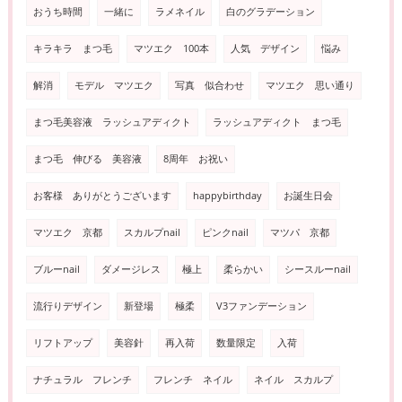
おうち時間
一緒に
ラメネイル
白のグラデーション
キラキラ まつ毛
マツエク 100本
人気 デザイン
悩み
解消
モデル マツエク
写真 似合わせ
マツエク 思い通り
まつ毛美容液 ラッシュアディクト
ラッシュアディクト まつ毛
まつ毛 伸びる 美容液
8周年 お祝い
お客様 ありがとうございます
happybirthday
お誕生日会
マツエク 京都
スカルプnail
ピンクnail
マツパ 京都
ブルーnail
ダメージレス
極上
柔らかい
シースルーnail
流行りデザイン
新登場
極柔
V3ファンデーション
リフトアップ
美容針
再入荷
数量限定
入荷
ナチュラル フレンチ
フレンチ ネイル
ネイル スカルプ