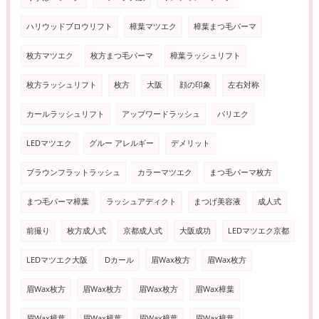
ハリウッドブロウリフト
樟葉マツエク
樟葉まつ毛パーマ
枚方マツエク
枚方まつ毛パーマ
樟葉ラッシュリフト
枚方ラッシュリフト
枚方
大阪
顔の印象
左右対称
カールラッシュリフト
アップワードラッシュ
パリエク
LEDマツエク
グルー アレルギー
デメリット
ブラウンフラットラッシュ
カラーマツエク
まつ毛パーマ枚方
まつ毛パーマ樟葉
ラッシュアディクト
まつげ美容液
成人式
前撮り
枚方成人式
京都成人式
大阪成功
LEDマツエク京都
LEDマツエク大阪
Dカール
眉Wax枚方
眉Wax枚方
眉Wax枚方
眉Wax枚方
眉Wax枚方
眉Wax樟葉
眉Wax樟葉
眉Wax樟葉
眉Wax樟葉
眉Wax樟葉