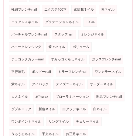
極細フレンチnail
エクステ100本
紫陽花ネイル
赤ネイル
ニュアンスネイル
グラデーションネイル
100本
バーチャルフレンチnail
スタッズnail
オレンジネイル
ハニークレンジング
蝶々ネイル
ボリューム
テラコッタカラーnail
すみっコぐらしネイル
ガラスフレンチnail
平行眉毛
ボルドーnail
ミラーフレンチnail
ワンカラーネイル
紫ネイル
アイパック
ディズニーネイル
オーダーネイル
大人ネイル
眉毛wax
ブローラミネーション
囲みフレンチnail
ダブルロック
新色ネイル
白グラデネイル
白ネイル
ワンポイントネイル
リングネイル
チェリーネイル
うるうるネイル
干支ネイル
お正月ネイル