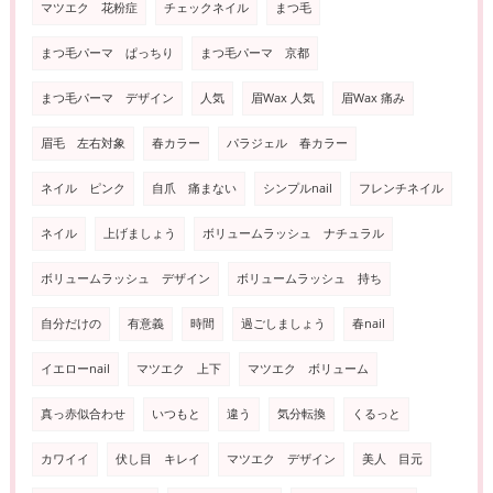
マツエク 花粉症
チェックネイル
まつ毛
まつ毛パーマ ぱっちり
まつ毛パーマ 京都
まつ毛パーマ デザイン
人気
眉Wax 人気
眉Wax 痛み
眉毛 左右対象
春カラー
パラジェル 春カラー
ネイル ピンク
自爪 痛まない
シンプルnail
フレンチネイル
ネイル
上げましょう
ボリュームラッシュ ナチュラル
ボリュームラッシュ デザイン
ボリュームラッシュ 持ち
自分だけの
有意義
時間
過ごしましょう
春nail
イエローnail
マツエク 上下
マツエク ボリューム
真っ赤似合わせ
いつもと
違う
気分転換
くるっと
カワイイ
伏し目 キレイ
マツエク デザイン
美人 目元