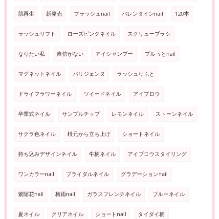
肌再生
新発売
フラッシュnail
バレンタインnail
120本
ラッシュリフト
ローズピンクネイル
スクリューブラシ
なりたい私
自信がない
アイシャンプー
プルっとnail
マグネットネイル
パリジェンヌ
ラッシュりふと
ドライフラワーネイル
ツイードネイル
アイブロウ
卒業式ネイル
サンプルチップ
レモンネイル
ストーンネイル
サクラ色ネイル
根元から立ち上げ
ショートネイル
持ち込みデザインネイル
牛柄ネイル
アイブロウスタイリング
ワンカラーnail
ブライダルネイル
グラデーションnail
紫陽花nail
梅雨nail
ガラスフレンチネイル
ブルーネイル
夏ネイル
クリアネイル
ショートnail
タイダイ柄