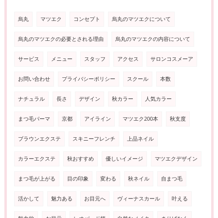
烏丸
マツエク
コンセプト
烏丸のマツエクについて
烏丸のマツエクの必要とされる理由
烏丸のマツエクの内容について
サービス
メニュー
スタッフ
アクセス
サロンコスメーア
お問い合わせ
プライバシーポリシー
スクール
本数
ナチュラル
長さ
デザイン
秋カラー
人気カラー
まつ毛パーマ
京都
アイライン
マツエク200本
秋支度
ブラウンエクステ
スキニーフレンチ
上品ネイル
カラーエクステ
秋おすすめ
優しいイメージ
マツエクデザイン
まつ毛が上がる
目の印象
変わる
秋ネイル
自まつ毛
活かして
魅力ある
お目元へ
ヴィーナスカール
叶える