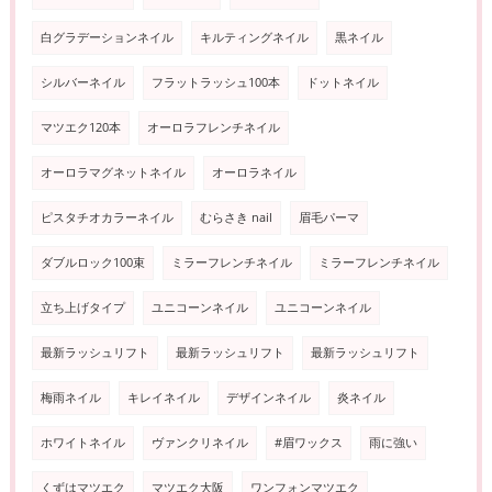
白グラデーションネイル
キルティングネイル
黒ネイル
シルバーネイル
フラットラッシュ100本
ドットネイル
マツエク120本
オーロラフレンチネイル
オーロラマグネットネイル
オーロラネイル
ピスタチオカラーネイル
むらさき nail
眉毛パーマ
ダブルロック100束
ミラーフレンチネイル
ミラーフレンチネイル
立ち上げタイプ
ユニコーンネイル
ユニコーンネイル
最新ラッシュリフト
最新ラッシュリフト
最新ラッシュリフト
梅雨ネイル
キレイネイル
デザインネイル
炎ネイル
ホワイトネイル
ヴァンクリネイル
#眉ワックス
雨に強い
くずはマツエク
マツエク大阪
ワンフォンマツエク