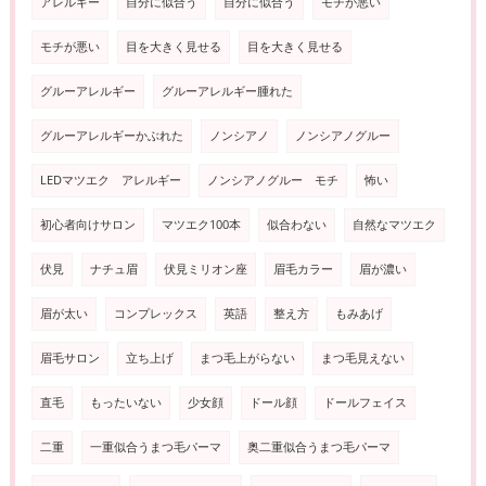
アレルギー
自分に似合う
自分に似合う
モチが悪い
モチが悪い
目を大きく見せる
目を大きく見せる
グルーアレルギー
グルーアレルギー腫れた
グルーアレルギーかぶれた
ノンシアノ
ノンシアノグルー
LEDマツエク アレルギー
ノンシアノグルー モチ
怖い
初心者向けサロン
マツエク100本
似合わない
自然なマツエク
伏見
ナチュ眉
伏見ミリオン座
眉毛カラー
眉が濃い
眉が太い
コンプレックス
英語
整え方
もみあげ
眉毛サロン
立ち上げ
まつ毛上がらない
まつ毛見えない
直毛
もったいない
少女顔
ドール顔
ドールフェイス
二重
一重似合うまつ毛パーマ
奥二重似合うまつ毛パーマ