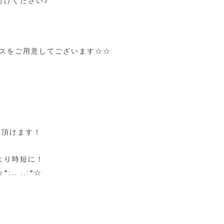
付けください♪
ースをご用意してございます☆☆
用頂けます！
より時短に！
. ..:*☆