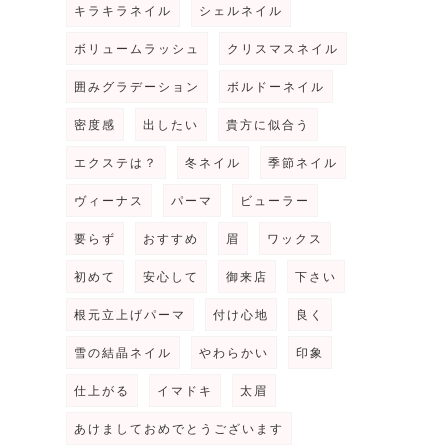
キラキラネイル
シェルネイル
ボリュームラッシュ
クリスマスネイル
囲みグラデーション
ボルドーネイル
密度感
出したい
貴方に似合う
エクステは？
冬ネイル
季節ネイル
ヴィーナス
パーマ
ビューラー
要らず
おすすめ
眉
ワックス
初めて
安心して
御来店
下さい
根元立上げパーマ
付け心地
良く
雪の結晶ネイル
やわらかい
印象
仕上がる
イマドキ
太眉
あけましておめでとうございます