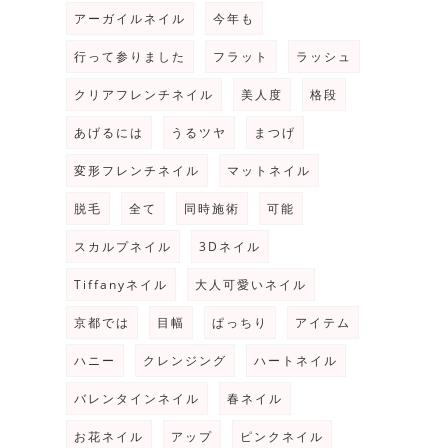
アーガイルネイル
今年も
行って参りました
フラット
ラッシュ
クリアフレンチネイル
美人度
格段
あげるには
うるツヤ
まつげ
変形フレンチネイル
マットネイル
脱毛
全て
同時施術
可能
スカルプネイル
3Dネイル
Tiffanyネイル
大人可愛いネイル
京都では
目幅
ぱっちり
アイテム
ハニー
クレンジング
ハートネイル
バレンタインネイル
春ネイル
お花ネイル
アップ
ピンクネイル