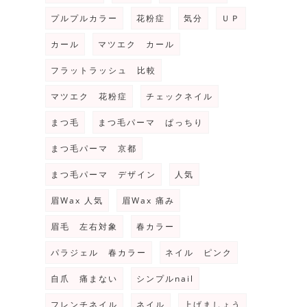
プルプルカラー
花粉症
気分
ＵＰ
カール
マツエク カール
フラットラッシュ 比較
マツエク 花粉症
チェックネイル
まつ毛
まつ毛パーマ ぱっちり
まつ毛パーマ 京都
まつ毛パーマ デザイン
人気
眉Wax 人気
眉Wax 痛み
眉毛 左右対象
春カラー
パラジェル 春カラー
ネイル ピンク
自爪 痛まない
シンプルnail
フレンチネイル
ネイル
上げましょう