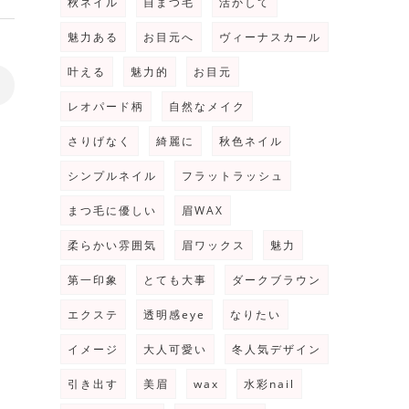
秋ネイル
自まつ毛
活かして
魅力ある
お目元へ
ヴィーナスカール
叶える
魅力的
お目元
>
レオパード柄
自然なメイク
さりげなく
綺麗に
秋色ネイル
シンプルネイル
フラットラッシュ
まつ毛に優しい
眉WAX
柔らかい雰囲気
眉ワックス
魅力
第一印象
とても大事
ダークブラウン
エクステ
透明感eye
なりたい
イメージ
大人可愛い
冬人気デザイン
引き出す
美眉
wax
水彩nail