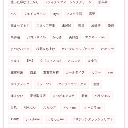
塗った様な仕上がり
vフィクスアメージングクリーム
肌年齢
ハリ
フェイスライン
style
マスク生活
需要
高まってます
スタッフ募集
未経験
歓迎
経験者
優遇
高待遇
ジヨンネイル
かっさ
美顔器
マグネットnail
まつげパーマ
根元立ち上げ
V3アグレッシブカッサ
V3カッサ
タルミ
EMS
クリスマスnail
オススメ
まゆ毛
左右対象
自眉
左右非対称
カールタイプ
カラー
eye
マスクメイク
ミラーnail
アイブロウワックス
生活
痛まない
正規取扱店
まつげエクステ
新春
パラジェル
自爪
削らない
スカルプ
ドットnail
オーロラnail
150本
シェルnail
ぷるっとnail
パリジェンヌラッシュリフト