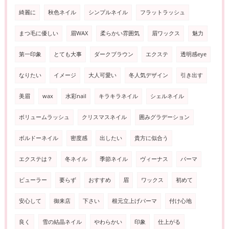
綺麗に
秋色ネイル
シンプルネイル
フラットラッシュ
まつ毛に優しい
眉WAX
柔らかい雰囲気
眉ワックス
魅力
第一印象
とても大事
ダークブラウン
エクステ
透明感eye
なりたい
イメージ
大人可愛い
冬人気デザイン
引き出す
美眉
wax
水彩nail
キラキラネイル
シェルネイル
ボリュームラッシュ
クリスマスネイル
囲みグラデーション
ボルドーネイル
密度感
出したい
貴方に似合う
エクステは？
冬ネイル
季節ネイル
ヴィーナス
パーマ
ビューラー
要らず
おすすめ
眉
ワックス
初めて
安心して
御来店
下さい
根元立上げパーマ
付け心地
良く
雪の結晶ネイル
やわらかい
印象
仕上がる