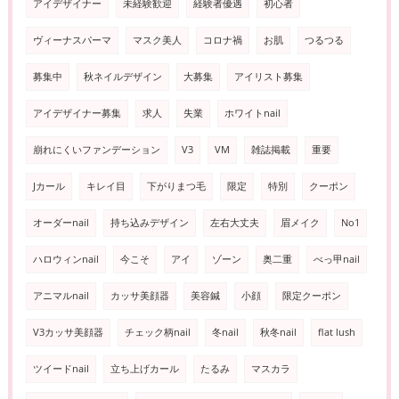
アイデザイナー
未経験歓迎
経験者優遇
初心者
ヴィーナスパーマ
マスク美人
コロナ禍
お肌
つるつる
募集中
秋ネイルデザイン
大募集
アイリスト募集
アイデザイナー募集
求人
失業
ホワイトnail
崩れにくいファンデーション
V3
VM
雑誌掲載
重要
Jカール
キレイ目
下がりまつ毛
限定
特別
クーポン
オーダーnail
持ち込みデザイン
左右大丈夫
眉メイク
No1
ハロウィンnail
今こそ
アイ
ゾーン
奥二重
べっ甲nail
アニマルnail
カッサ美顔器
美容鍼
小顔
限定クーポン
V3カッサ美顔器
チェック柄nail
冬nail
秋冬nail
flat lush
ツイードnail
立ち上げカール
たるみ
マスカラ