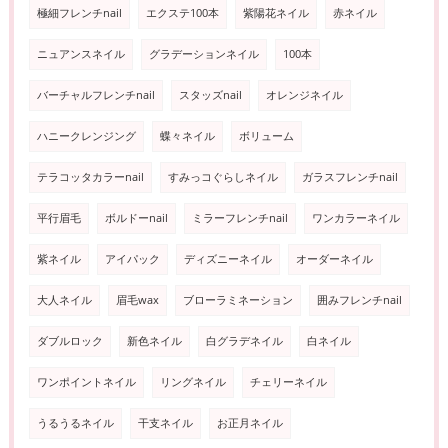
極細フレンチnail
エクステ100本
紫陽花ネイル
赤ネイル
ニュアンスネイル
グラデーションネイル
100本
バーチャルフレンチnail
スタッズnail
オレンジネイル
ハニークレンジング
蝶々ネイル
ボリューム
テラコッタカラーnail
すみっコぐらしネイル
ガラスフレンチnail
平行眉毛
ボルドーnail
ミラーフレンチnail
ワンカラーネイル
紫ネイル
アイパック
ディズニーネイル
オーダーネイル
大人ネイル
眉毛wax
ブローラミネーション
囲みフレンチnail
ダブルロック
新色ネイル
白グラデネイル
白ネイル
ワンポイントネイル
リングネイル
チェリーネイル
うるうるネイル
干支ネイル
お正月ネイル