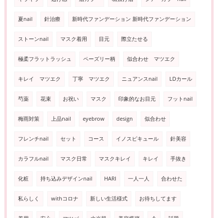
夏nail
針治療
新時代ファンデーション 新時代ファンデーション
ストーンnail
マスク着用
目元
際立たせる
極柔フラットラッシュ
ペーズリー柄
似合わせ マツエク
キレイ マツエク
丁寧 マツエク
ニュアンスnail
LDカール
芍薬
花束
お祝い
マスク
印象的なお目元
フットnail
梅雨対策
上品nail
eyebrow
design
似合わせ
フレンチnail
セット
コース
イノスピキュール
針美容
カラフルnail
マスク日常
マスクキレイ
キレイ
手抜き
化粧
持ち込みデザインnail
HARI
一人一人
合わせた
私らしく
withコロナ
新しい生活様式
お待ちしてます