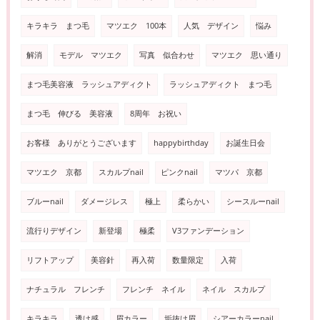
キラキラ まつ毛
マツエク 100本
人気 デザイン
悩み
解消
モデル マツエク
写真 似合わせ
マツエク 思い通り
まつ毛美容液 ラッシュアディクト
ラッシュアディクト まつ毛
まつ毛 伸びる 美容液
8周年 お祝い
お客様 ありがとうございます
happybirthday
お誕生日会
マツエク 京都
スカルプnail
ピンクnail
マツパ 京都
ブルーnail
ダメージレス
極上
柔らかい
シースルーnail
流行りデザイン
新登場
極柔
V3ファンデーション
リフトアップ
美容針
再入荷
数量限定
入荷
ナチュラル フレンチ
フレンチ ネイル
ネイル スカルプ
キラキラ
透け感
眉カラー
垢抜け眉
シアーカラーnail