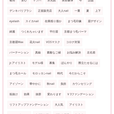
着用
安心
マツパ
水光肌
美容爆弾
今
話題
デンキバリブラシ
正規販売店
大人nail
一重
夏
上下
eyelash
スイカnail
在庫残り僅か
まつ毛印象
眉デザイン
綺麗
つくれちゃいます
平行眉
京都まつ毛パーマ
京都眉Wax
花火nail
VOSマスク
コロナ対策
パーテーション
真鍮
素敵なご縁
お悩み解決
左右差
jr.アイリスト
モデル様
募集
ぼんやり
際立たせるには
まつ毛カール
モロッカンnail
時代
今だからこそ
アイゾーン
華やかに
秋nail
負担
カウンセリング
垢抜け
効果
抜群
変わります
V 3ファンデーション
リフトアップファンデーション
大人気
アイリスト