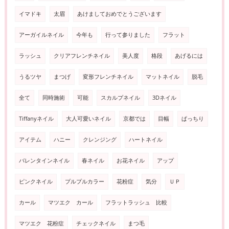
イマドキ
太眉
あけましておめでとうございます
アーガイルネイル
今年も
行って参りました
フラット
ラッシュ
クリアフレンチネイル
美人度
格段
あげるには
うるツヤ
まつげ
変形フレンチネイル
マットネイル
脱毛
全て
同時施術
可能
スカルプネイル
3Dネイル
Tiffanyネイル
大人可愛いネイル
京都では
目幅
ぱっちり
アイテム
ハニー
クレンジング
ハートネイル
バレンタインネイル
春ネイル
お花ネイル
アップ
ピンクネイル
プルプルカラー
花粉症
気分
ＵＰ
カール
マツエク カール
フラットラッシュ 比較
マツエク 花粉症
チェックネイル
まつ毛