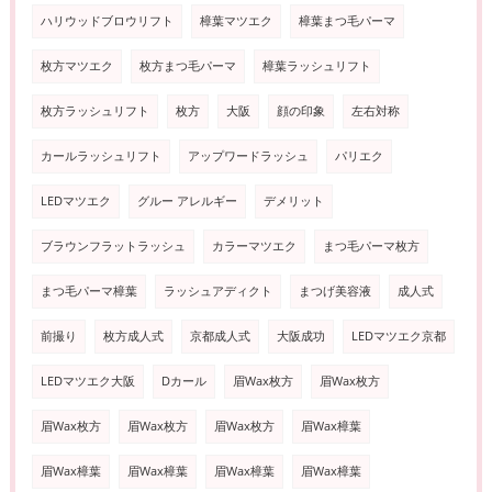
ハリウッドブロウリフト
樟葉マツエク
樟葉まつ毛パーマ
枚方マツエク
枚方まつ毛パーマ
樟葉ラッシュリフト
枚方ラッシュリフト
枚方
大阪
顔の印象
左右対称
カールラッシュリフト
アップワードラッシュ
パリエク
LEDマツエク
グルー アレルギー
デメリット
ブラウンフラットラッシュ
カラーマツエク
まつ毛パーマ枚方
まつ毛パーマ樟葉
ラッシュアディクト
まつげ美容液
成人式
前撮り
枚方成人式
京都成人式
大阪成功
LEDマツエク京都
LEDマツエク大阪
Dカール
眉Wax枚方
眉Wax枚方
眉Wax枚方
眉Wax枚方
眉Wax枚方
眉Wax樟葉
眉Wax樟葉
眉Wax樟葉
眉Wax樟葉
眉Wax樟葉