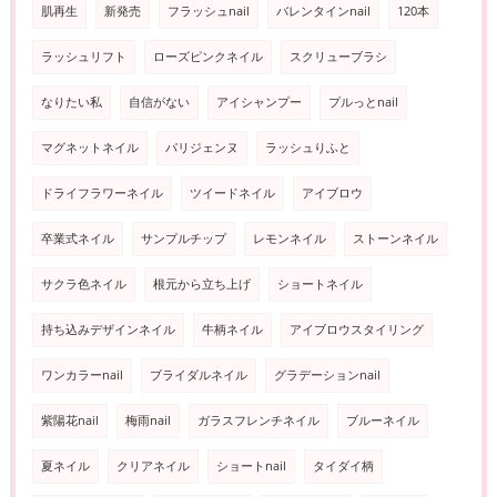
肌再生
新発売
フラッシュnail
バレンタインnail
120本
ラッシュリフト
ローズピンクネイル
スクリューブラシ
なりたい私
自信がない
アイシャンプー
プルっとnail
マグネットネイル
パリジェンヌ
ラッシュりふと
ドライフラワーネイル
ツイードネイル
アイブロウ
卒業式ネイル
サンプルチップ
レモンネイル
ストーンネイル
サクラ色ネイル
根元から立ち上げ
ショートネイル
持ち込みデザインネイル
牛柄ネイル
アイブロウスタイリング
ワンカラーnail
ブライダルネイル
グラデーションnail
紫陽花nail
梅雨nail
ガラスフレンチネイル
ブルーネイル
夏ネイル
クリアネイル
ショートnail
タイダイ柄