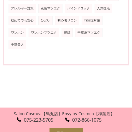
アレルギー対策
束感マツエク
バインドロック
人気復活
初めてでも安心
ひどい
初心者サロン
花粉症対策
ワンホン
ワンホンマツエク
網紅
中華系マツエク
中華美人
Salon Cosmea【烏丸店】
Envy by Cosmea【樟葉店】
075-223-5705
072-866-1075