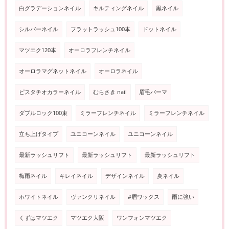
白グラデーションネイル
キルティングネイル
黒ネイル
シルバーネイル
フラットラッシュ100本
ドットネイル
マツエク120本
オーロラフレンチネイル
オーロラマグネットネイル
オーロラネイル
ピスタチオカラーネイル
むらさき nail
眉毛パーマ
ダブルロック100束
ミラーフレンチネイル
ミラーフレンチネイル
立ち上げタイプ
ユニコーンネイル
ユニコーンネイル
最新ラッシュリフト
最新ラッシュリフト
最新ラッシュリフト
梅雨ネイル
キレイネイル
デザインネイル
炎ネイル
ホワイトネイル
ヴァンクリネイル
#眉ワックス
雨に強い
くずはマツエク
マツエク大阪
ワンフォンマツエク