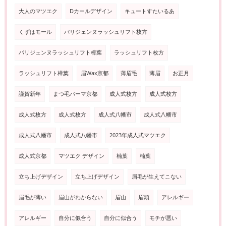
大人のマツエク
Dカールデザイン
キュートすたいるあ
くずはモール
パリジェンヌラッシュリフト枚方
パリジェンヌラッシュリフト樟葉
ラッシュリフト枚方
ラッシュリフト樟葉
眉Wax京都
薄眉毛
薄眉
お正月
謹賀新年
まつ毛パーマ京都
成人式枚方
成人式枚方
成人式枚方
成人式枚方
成人式八幡市
成人式八幡市
成人式八幡市
成人式八幡市
2023年成人式マツエク
成人式京都
マツエク デザイン
楠葉
楠葉
立ち上げデザイン
立ち上げデザイン
眉毛が生えてこない
眉毛が薄い
眉山がわからない
眉山
眉頭
アレルギー
アレルギー
自分に似合う
自分に似合う
モチが悪い