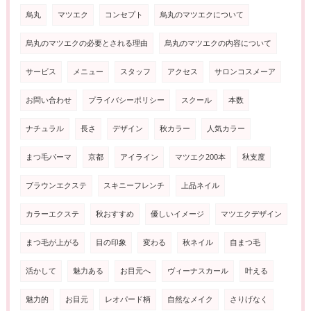
烏丸
マツエク
コンセプト
烏丸のマツエクについて
烏丸のマツエクの必要とされる理由
烏丸のマツエクの内容について
サービス
メニュー
スタッフ
アクセス
サロンコスメーア
お問い合わせ
プライバシーポリシー
スクール
本数
ナチュラル
長さ
デザイン
秋カラー
人気カラー
まつ毛パーマ
京都
アイライン
マツエク200本
秋支度
ブラウンエクステ
スキニーフレンチ
上品ネイル
カラーエクステ
秋おすすめ
優しいイメージ
マツエクデザイン
まつ毛が上がる
目の印象
変わる
秋ネイル
自まつ毛
活かして
魅力ある
お目元へ
ヴィーナスカール
叶える
魅力的
お目元
レオパード柄
自然なメイク
さりげなく