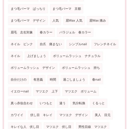
まつ毛パーマ ぱっちり
まつ毛パーマ 京都
まつ毛パーマ デザイン
人気
眉Wax 人気
眉Wax 痛み
眉毛 左右対象
春カラー
パラジェル 春カラー
ネイル ピンク
自爪 痛まない
シンプルnail
フレンチネイル
ネイル
上げましょう
ボリュームラッシュ ナチュラル
ボリュームラッシュ デザイン
ボリュームラッシュ 持ち
自分だけの
有意義
時間
過ごしましょう
春nail
イエローnail
マツエク 上下
マツエク ボリューム
真っ赤似合わせ
いつもと
違う
気分転換
くるっと
カワイイ
伏し目 キレイ
マツエク デザイン
美人 目元
キレイな人 伏し目
マツエク 伏し目
男性目線 マツエク