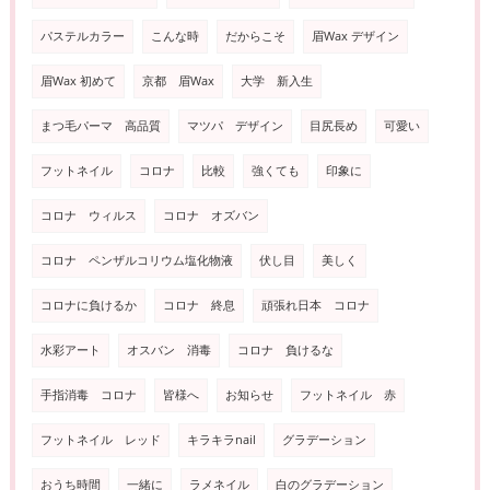
パステルカラー
こんな時
だからこそ
眉Wax デザイン
眉Wax 初めて
京都 眉Wax
大学 新入生
まつ毛パーマ 高品質
マツパ デザイン
目尻長め
可愛い
フットネイル
コロナ
比較
強くても
印象に
コロナ ウィルス
コロナ オズバン
コロナ ペンザルコリウム塩化物液
伏し目
美しく
コロナに負けるか
コロナ 終息
頑張れ日本 コロナ
水彩アート
オスバン 消毒
コロナ 負けるな
手指消毒 コロナ
皆様へ
お知らせ
フットネイル 赤
フットネイル レッド
キラキラnail
グラデーション
おうち時間
一緒に
ラメネイル
白のグラデーション