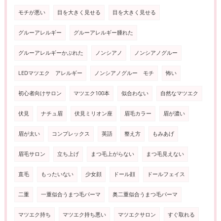
モチが悪い
目を大きく見せる
目を大きく見せる
グルーアレルギー
グルーアレルギー腫れた
グルーアレルギーかぶれた
ノンシアノ
ノンシアノグルー
LEDマツエク アレルギー
ノンシアノグルー モチ
怖い
初心者向けサロン
マツエク100本
似合わない
自然なマツエク
伏見
ナチュ眉
伏見ミリオン座
眉毛カラー
眉が濃い
眉が太い
コンプレックス
英語
整え方
もみあげ
眉毛サロン
立ち上げ
まつ毛上がらない
まつ毛見えない
直毛
もったいない
少女顔
ドール顔
ドールフェイス
二重
一重似合うまつ毛パーマ
奥二重似合うまつ毛パーマ
マツエク持ち
マツエク持ち悪い
マツエクサロン
すぐ取れる