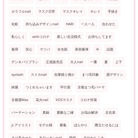
カラフルnail
マスク日常
マスクキレイ
キレイ
手抜き
化粧
持ち込みデザインnail
HARI
一人一人
合わせた
私らしく
withコロナ
新しい生活様式
お待ちしてます
着用
安心
マツパ
水光肌
美容爆弾
今
話題
デンキバリブラシ
正規販売店
大人nail
一重
夏
上下
eyelash
スイカnail
在庫残り僅か
まつ毛印象
眉デザイン
綺麗
つくれちゃいます
平行眉
京都まつ毛パーマ
京都眉Wax
花火nail
VOSマスク
コロナ対策
パーテーション
真鍮
素敵なご縁
お悩み解決
左右差
jr.アイリスト
モデル様
募集
ぼんやり
際立たせるには
まつ毛カール
モロッカンnail
時代
今だからこそ