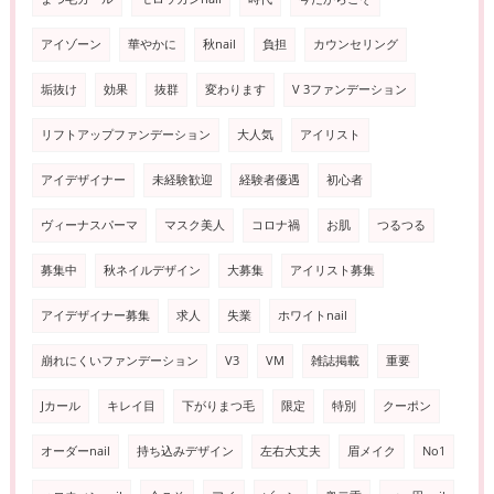
アイゾーン
華やかに
秋nail
負担
カウンセリング
垢抜け
効果
抜群
変わります
V 3ファンデーション
リフトアップファンデーション
大人気
アイリスト
アイデザイナー
未経験歓迎
経験者優遇
初心者
ヴィーナスパーマ
マスク美人
コロナ禍
お肌
つるつる
募集中
秋ネイルデザイン
大募集
アイリスト募集
アイデザイナー募集
求人
失業
ホワイトnail
崩れにくいファンデーション
V3
VM
雑誌掲載
重要
Jカール
キレイ目
下がりまつ毛
限定
特別
クーポン
オーダーnail
持ち込みデザイン
左右大丈夫
眉メイク
No1