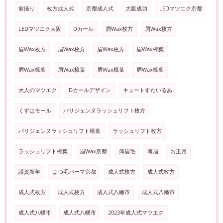
前撮り
枚方成人式
京都成人式
大阪成功
LEDマツエク京都
LEDマツエク大阪
Dカール
眉Wax枚方
眉Wax枚方
眉Wax枚方
眉Wax枚方
眉Wax枚方
眉Wax樟葉
眉Wax樟葉
眉Wax樟葉
眉Wax樟葉
眉Wax樟葉
大人のマツエク
Dカールデザイン
キュートすたいるあ
くずはモール
パリジェンヌラッシュリフト枚方
パリジェンヌラッシュリフト樟葉
ラッシュリフト枚方
ラッシュリフト樟葉
眉Wax京都
薄眉毛
薄眉
お正月
謹賀新年
まつ毛パーマ京都
成人式枚方
成人式枚方
成人式枚方
成人式枚方
成人式八幡市
成人式八幡市
成人式八幡市
成人式八幡市
2023年成人式マツエク