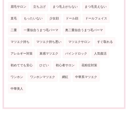
眉毛サロン
立ち上げ
まつ毛上がらない
まつ毛見えない
直毛
もったいない
少女顔
ドール顔
ドールフェイス
二重
一重似合うまつ毛パーマ
奥二重似合うまつ毛パーマ
マツエク持ち
マツエク持ち悪い
マツエクサロン
すぐ取れる
アレルギー対策
束感マツエク
バインドロック
人気復活
初めてでも安心
ひどい
初心者サロン
花粉症対策
ワンホン
ワンホンマツエク
網紅
中華系マツエク
中華美人