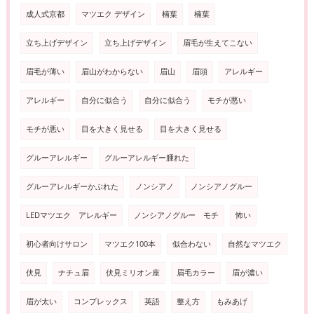
成人式京都
マツエク デザイン
楠葉
楠葉
立ち上げデザイン
立ち上げデザイン
眉毛が生えてこない
眉毛が薄い
眉山がわからない
眉山
眉頭
アレルギー
アレルギー
自分に似合う
自分に似合う
モチが悪い
モチが悪い
目を大きく見せる
目を大きく見せる
グルーアレルギー
グルーアレルギー腫れた
グルーアレルギーかぶれた
ノンシアノ
ノンシアノグルー
LEDマツエク アレルギー
ノンシアノグルー モチ
怖い
初心者向けサロン
マツエク100本
似合わない
自然なマツエク
伏見
ナチュ眉
伏見ミリオン座
眉毛カラー
眉が濃い
眉が太い
コンプレックス
英語
整え方
もみあげ