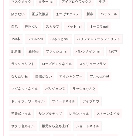
マスクメイク
ミラーnail
アイブロウワックス
生活
痛まない
正規取扱店
まつげエクステ
新春
パラジェル
自爪
削らない
スカルプ
ドットnail
オーロラnail
150本
シェルnail
ぷるっとnail
パリジェンヌラッシュリフト
肌再生
新発売
フラッシュnail
バレンタインnail
120本
ラッシュリフト
ローズピンクネイル
スクリューブラシ
なりたい私
自信がない
アイシャンプー
プルっとnail
マグネットネイル
パリジェンヌ
ラッシュりふと
ドライフラワーネイル
ツイードネイル
アイブロウ
卒業式ネイル
サンプルチップ
レモンネイル
ストーンネイル
サクラ色ネイル
根元から立ち上げ
ショートネイル