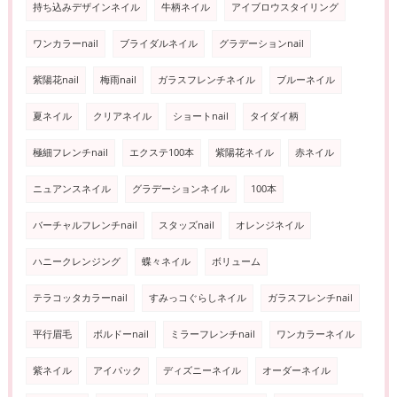
持ち込みデザインネイル
牛柄ネイル
アイブロウスタイリング
ワンカラーnail
ブライダルネイル
グラデーションnail
紫陽花nail
梅雨nail
ガラスフレンチネイル
ブルーネイル
夏ネイル
クリアネイル
ショートnail
タイダイ柄
極細フレンチnail
エクステ100本
紫陽花ネイル
赤ネイル
ニュアンスネイル
グラデーションネイル
100本
バーチャルフレンチnail
スタッズnail
オレンジネイル
ハニークレンジング
蝶々ネイル
ボリューム
テラコッタカラーnail
すみっコぐらしネイル
ガラスフレンチnail
平行眉毛
ボルドーnail
ミラーフレンチnail
ワンカラーネイル
紫ネイル
アイパック
ディズニーネイル
オーダーネイル