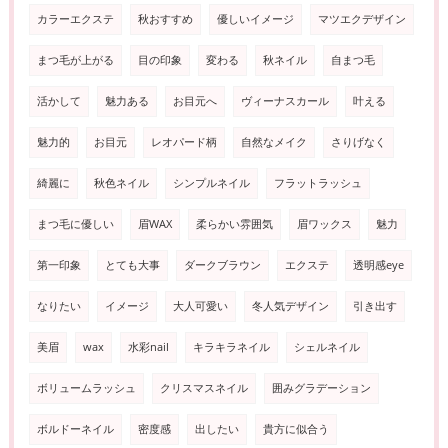
カラーエクステ
秋おすすめ
優しいイメージ
マツエクデザイン
まつ毛が上がる
目の印象
変わる
秋ネイル
自まつ毛
活かして
魅力ある
お目元へ
ヴィーナスカール
叶える
魅力的
お目元
レオパード柄
自然なメイク
さりげなく
綺麗に
秋色ネイル
シンプルネイル
フラットラッシュ
まつ毛に優しい
眉WAX
柔らかい雰囲気
眉ワックス
魅力
第一印象
とても大事
ダークブラウン
エクステ
透明感eye
なりたい
イメージ
大人可愛い
冬人気デザイン
引き出す
美眉
wax
水彩nail
キラキラネイル
シェルネイル
ボリュームラッシュ
クリスマスネイル
囲みグラデーション
ボルドーネイル
密度感
出したい
貴方に似合う