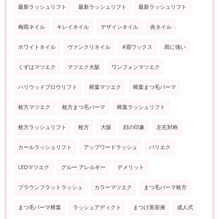
最新ラッシュリフト
最新ラッシュリフト
最新ラッシュリフト
梅雨ネイル
キレイネイル
デザインネイル
炎ネイル
ホワイトネイル
ヴァンクリネイル
#眉ワックス
雨に強い
くずはマツエク
マツエク大阪
ワンフォンマツエク
ハリウッドブロウリフト
樟葉マツエク
樟葉まつ毛パーマ
枚方マツエク
枚方まつ毛パーマ
樟葉ラッシュリフト
枚方ラッシュリフト
枚方
大阪
顔の印象
左右対称
カールラッシュリフト
アップワードラッシュ
パリエク
LEDマツエク
グルー アレルギー
デメリット
ブラウンフラットラッシュ
カラーマツエク
まつ毛パーマ枚方
まつ毛パーマ樟葉
ラッシュアディクト
まつげ美容液
成人式