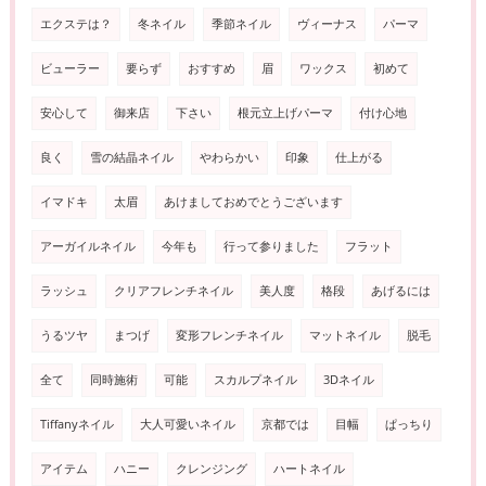
エクステは？
冬ネイル
季節ネイル
ヴィーナス
パーマ
ビューラー
要らず
おすすめ
眉
ワックス
初めて
安心して
御来店
下さい
根元立上げパーマ
付け心地
良く
雪の結晶ネイル
やわらかい
印象
仕上がる
イマドキ
太眉
あけましておめでとうございます
アーガイルネイル
今年も
行って参りました
フラット
ラッシュ
クリアフレンチネイル
美人度
格段
あげるには
うるツヤ
まつげ
変形フレンチネイル
マットネイル
脱毛
全て
同時施術
可能
スカルプネイル
3Dネイル
Tiffanyネイル
大人可愛いネイル
京都では
目幅
ぱっちり
アイテム
ハニー
クレンジング
ハートネイル