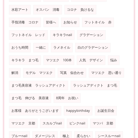
水彩アート
オスバン 消毒
コロナ 負けるな
手指消毒 コロナ
皆様へ
お知らせ
フットネイル 赤
フットネイル レッド
キラキラnail
グラデーション
おうち時間
一緒に
ラメネイル
白のグラデーション
キラキラ まつ毛
マツエク 100本
人気 デザイン
悩み
解消
モデル マツエク
写真 似合わせ
マツエク 思い通り
まつ毛美容液 ラッシュアディクト
ラッシュアディクト まつ毛
まつ毛 伸びる 美容液
8周年 お祝い
お客様 ありがとうございます
happybirthday
お誕生日会
マツエク 京都
スカルプnail
ピンクnail
マツパ 京都
ブルーnail
ダメージレス
極上
柔らかい
シースルーnail