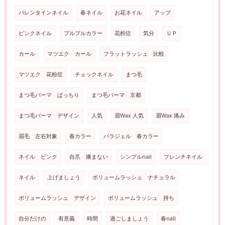
バレンタインネイル
春ネイル
お花ネイル
アップ
ピンクネイル
プルプルカラー
花粉症
気分
ＵＰ
カール
マツエク カール
フラットラッシュ 比較
マツエク 花粉症
チェックネイル
まつ毛
まつ毛パーマ ぱっちり
まつ毛パーマ 京都
まつ毛パーマ デザイン
人気
眉Wax 人気
眉Wax 痛み
眉毛 左右対象
春カラー
パラジェル 春カラー
ネイル ピンク
自爪 痛まない
シンプルnail
フレンチネイル
ネイル
上げましょう
ボリュームラッシュ ナチュラル
ボリュームラッシュ デザイン
ボリュームラッシュ 持ち
自分だけの
有意義
時間
過ごしましょう
春nail