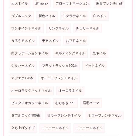
大人ネイル
眉毛wax
ブローラミネーション
囲みフレンチnail
ダブルロック
新色ネイル
白グラデネイル
白ネイル
ワンポイントネイル
リングネイル
チェリーネイル
うるうるネイル
干支ネイル
お正月ネイル
白グラデーションネイル
キルティングネイル
黒ネイル
シルバーネイル
フラットラッシュ100本
ドットネイル
マツエク120本
オーロラフレンチネイル
オーロラマグネットネイル
オーロラネイル
ピスタチオカラーネイル
むらさき nail
眉毛パーマ
ダブルロック100束
ミラーフレンチネイル
ミラーフレンチネイル
立ち上げタイプ
ユニコーンネイル
ユニコーンネイル