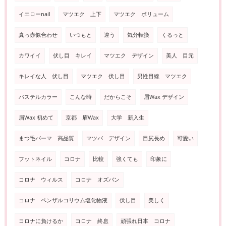
イエローnail
マツエク 上下
マツエク ボリューム
真っ赤似合わせ
いつもと
違う
気分転換
くるっと
カワイイ
伏し目 キレイ
マツエク デザイン
美人 目元
キレイな人 伏し目
マツエク 伏し目
男性目線 マツエク
パステルカラー
こんな時
だからこそ
眉Wax デザイン
眉Wax 初めて
京都 眉Wax
大学 新入生
まつ毛パーマ 高品質
マツパ デザイン
目尻長め
可愛い
フットネイル
コロナ
比較
強くても
印象に
コロナ ウィルス
コロナ オズバン
コロナ ペンザルコリウム塩化物液
伏し目
美しく
コロナに負けるか
コロナ 終息
頑張れ日本 コロナ