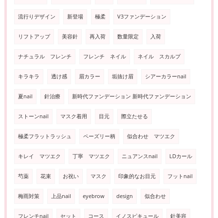
流行りデザイン
新登場
極柔
V3ファンデーション
リフトアップ
美容針
再入荷
数量限定
入荷
ナチュラル フレンチ
フレンチ ネイル
ネイル スカルプ
キラキラ
透け感
眉カラー
垢抜け眉
シアーカラーnail
夏nail
針治療
新時代ファンデーション 新時代ファンデーション
ストーンnail
マスク着用
目元
際立たせる
極柔フラットラッシュ
ペーズリー柄
似合わせ マツエク
キレイ マツエク
丁寧 マツエク
ニュアンスnail
LDカール
芍薬
花束
お祝い
マスク
印象的なお目元
フットnail
梅雨対策
上品nail
eyebrow
design
似合わせ
フレンチnail
セット
コース
イノスピキュール
針美容