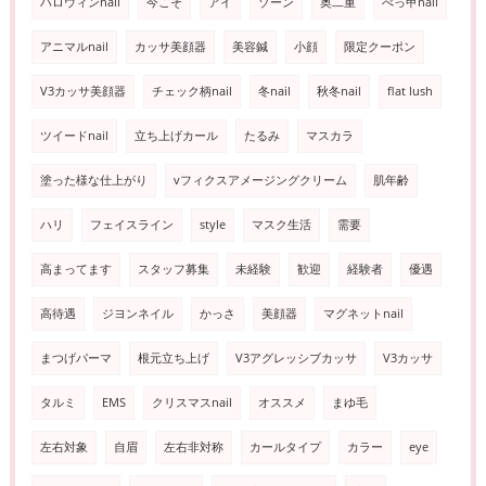
ハロウィンnail
今こそ
アイ
ゾーン
奥二重
べっ甲nail
アニマルnail
カッサ美顔器
美容鍼
小顔
限定クーポン
V3カッサ美顔器
チェック柄nail
冬nail
秋冬nail
flat lush
ツイードnail
立ち上げカール
たるみ
マスカラ
塗った様な仕上がり
vフィクスアメージングクリーム
肌年齢
ハリ
フェイスライン
style
マスク生活
需要
高まってます
スタッフ募集
未経験
歓迎
経験者
優遇
高待遇
ジヨンネイル
かっさ
美顔器
マグネットnail
まつげパーマ
根元立ち上げ
V3アグレッシブカッサ
V3カッサ
タルミ
EMS
クリスマスnail
オススメ
まゆ毛
左右対象
自眉
左右非対称
カールタイプ
カラー
eye