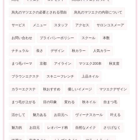
烏丸のマツエクの必要とされる理由
烏丸のマツエクの内容について
サービス
メニュー
スタッフ
アクセス
サロンコスメーア
お問い合わせ
プライバシーポリシー
スクール
本数
ナチュラル
長さ
デザイン
秋カラー
人気カラー
まつ毛パーマ
京都
アイライン
マツエク200本
秋支度
ブラウンエクステ
スキニーフレンチ
上品ネイル
カラーエクステ
秋おすすめ
優しいイメージ
マツエクデザイン
まつ毛が上がる
目の印象
変わる
秋ネイル
自まつ毛
活かして
魅力ある
お目元へ
ヴィーナスカール
叶える
魅力的
お目元
レオパード柄
自然なメイク
さりげなく