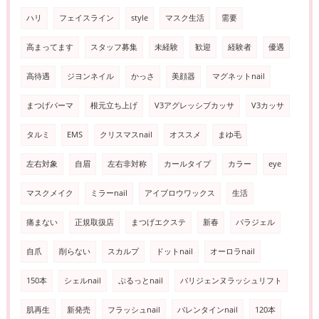
ハリ
フェイスライン
style
マスク生活
需要
高まってます
スタッフ募集
未経験
歓迎
経験者
優遇
高待遇
ジヨンネイル
かっさ
美顔器
マグネットnail
まつげパーマ
根元立ち上げ
V3アグレッシブカッサ
V3カッサ
タルミ
EMS
クリスマスnail
オススメ
まゆ毛
左右対象
自眉
左右非対称
カールタイプ
カラー
eye
マスクメイク
ミラーnail
アイブロウワックス
生活
痛まない
正規取扱店
まつげエクステ
新春
パラジェル
自爪
削らない
スカルプ
ドットnail
オーロラnail
150本
シェルnail
ぷるっとnail
パリジェンヌラッシュリフト
肌再生
新発売
フラッシュnail
バレンタインnail
120本