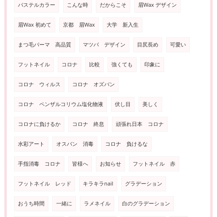
パステルカラー
こんな時
だからこそ
眉Wax デザイン
眉Wax 初めて
京都 眉Wax
大学 新入生
まつ毛パーマ 高品質
マツパ デザイン
目尻長め
可愛い
フットネイル
コロナ
比較
強くても
印象に
コロナ ウィルス
コロナ オズバン
コロナ ペンザルコリウム塩化物液
伏し目
美しく
コロナに負けるか
コロナ 終息
頑張れ日本 コロナ
水彩アート
オスバン 消毒
コロナ 負けるな
手指消毒 コロナ
皆様へ
お知らせ
フットネイル 赤
フットネイル レッド
キラキラnail
グラデーション
おうち時間
一緒に
ラメネイル
白のグラデーション