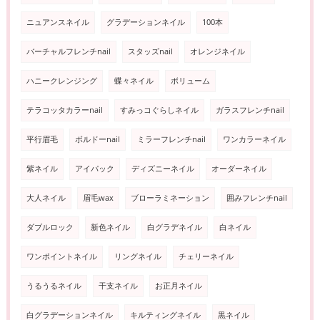
ニュアンスネイル
グラデーションネイル
100本
バーチャルフレンチnail
スタッズnail
オレンジネイル
ハニークレンジング
蝶々ネイル
ボリューム
テラコッタカラーnail
すみっコぐらしネイル
ガラスフレンチnail
平行眉毛
ボルドーnail
ミラーフレンチnail
ワンカラーネイル
紫ネイル
アイパック
ディズニーネイル
オーダーネイル
大人ネイル
眉毛wax
ブローラミネーション
囲みフレンチnail
ダブルロック
新色ネイル
白グラデネイル
白ネイル
ワンポイントネイル
リングネイル
チェリーネイル
うるうるネイル
干支ネイル
お正月ネイル
白グラデーションネイル
キルティングネイル
黒ネイル