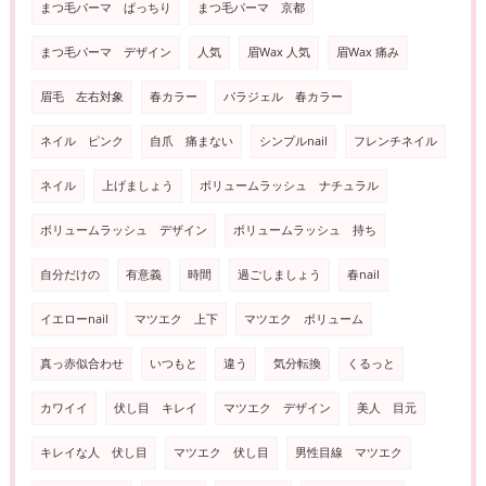
まつ毛パーマ ぱっちり
まつ毛パーマ 京都
まつ毛パーマ デザイン
人気
眉Wax 人気
眉Wax 痛み
眉毛 左右対象
春カラー
パラジェル 春カラー
ネイル ピンク
自爪 痛まない
シンプルnail
フレンチネイル
ネイル
上げましょう
ボリュームラッシュ ナチュラル
ボリュームラッシュ デザイン
ボリュームラッシュ 持ち
自分だけの
有意義
時間
過ごしましょう
春nail
イエローnail
マツエク 上下
マツエク ボリューム
真っ赤似合わせ
いつもと
違う
気分転換
くるっと
カワイイ
伏し目 キレイ
マツエク デザイン
美人 目元
キレイな人 伏し目
マツエク 伏し目
男性目線 マツエク