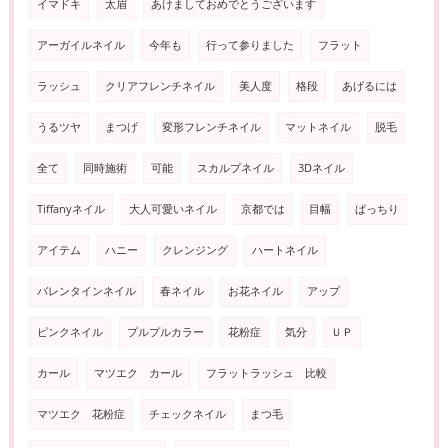
イマドキ
太眉
あけましておめでとうございます
アーガイルネイル
今年も
行って参りました
フラット
ラッシュ
クリアフレンチネイル
美人度
格段
あげるには
うるツヤ
まつげ
変形フレンチネイル
マットネイル
脱毛
全て
同時施術
可能
スカルプネイル
3Dネイル
Tiffanyネイル
大人可愛いネイル
京都では
目幅
ぱっちり
アイテム
ハニー
クレンジング
ハートネイル
バレンタインネイル
春ネイル
お花ネイル
アップ
ピンクネイル
プルプルカラー
花粉症
気分
ＵＰ
カール
マツエク カール
フラットラッシュ 比較
マツエク 花粉症
チェックネイル
まつ毛