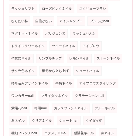
ラッシュリフト
ローズピンクネイル
スクリューブラシ
なりたい私
自信がない
アイシャンプー
プルっとnail
マグネットネイル
パリジェンヌ
ラッシュりふと
ドライフラワーネイル
ツイードネイル
アイブロウ
卒業式ネイル
サンプルチップ
レモンネイル
ストーンネイル
サクラ色ネイル
根元から立ち上げ
ショートネイル
持ち込みデザインネイル
牛柄ネイル
アイブロウスタイリング
ワンカラーnail
ブライダルネイル
グラデーションnail
紫陽花nail
梅雨nail
ガラスフレンチネイル
ブルーネイル
夏ネイル
クリアネイル
ショートnail
タイダイ柄
極細フレンチnail
エクステ100本
紫陽花ネイル
赤ネイル