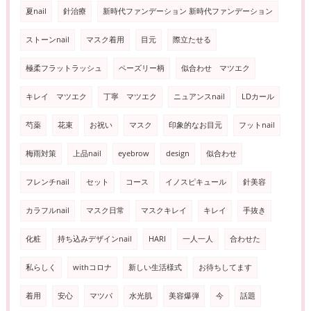
夏nail
針治療
新時代ファンデーション 新時代ファンデーション
ストーンnail
マスク着用
目元
際立たせる
極柔フラットラッシュ
ペーズリー柄
似合わせ マツエク
キレイ マツエク
丁寧 マツエク
ニュアンスnail
LDカール
芍薬
花束
お祝い
マスク
印象的なお目元
フットnail
梅雨対策
上品nail
eyebrow
design
似合わせ
フレンチnail
セット
コース
イノスピキュール
針美容
カラフルnail
マスク日常
マスクキレイ
キレイ
手抜き
化粧
持ち込みデザインnail
HARI
一人一人
合わせた
私らしく
withコロナ
新しい生活様式
お待ちしてます
着用
安心
マツパ
水光肌
美容爆弾
今
話題