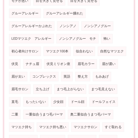
モチが悪い
目を大きく見せる
目を大きく見せる
グルーアレルギー
グルーアレルギー腫れた
グルーアレルギーかぶれた
ノンシアノ
ノンシアノグルー
LEDマツエク アレルギー
ノンシアノグルー モチ
怖い
初心者向けサロン
マツエク100本
似合わない
自然なマツエク
伏見
ナチュ眉
伏見ミリオン座
眉毛カラー
眉が濃い
眉が太い
コンプレックス
英語
整え方
もみあげ
眉毛サロン
立ち上げ
まつ毛上がらない
まつ毛見えない
直毛
もったいない
少女顔
ドール顔
ドールフェイス
二重
一重似合うまつ毛パーマ
奥二重似合うまつ毛パーマ
マツエク持ち
マツエク持ち悪い
マツエクサロン
すぐ取れる