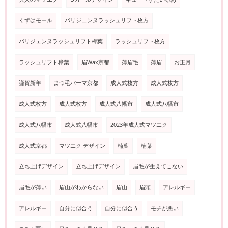
くずはモール
パリジェンヌラッシュリフト枚方
パリジェンヌラッシュリフト樟葉
ラッシュリフト枚方
ラッシュリフト樟葉
眉Wax京都
薄眉毛
薄眉
お正月
謹賀新年
まつ毛パーマ京都
成人式枚方
成人式枚方
成人式枚方
成人式枚方
成人式八幡市
成人式八幡市
成人式八幡市
成人式八幡市
2023年成人式マツエク
成人式京都
マツエク デザイン
楠葉
楠葉
立ち上げデザイン
立ち上げデザイン
眉毛が生えてこない
眉毛が薄い
眉山がわからない
眉山
眉頭
アレルギー
アレルギー
自分に似合う
自分に似合う
モチが悪い