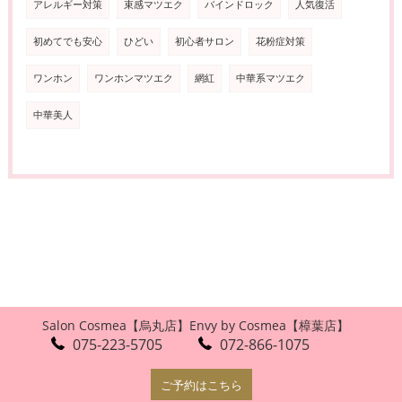
アレルギー対策
束感マツエク
バインドロック
人気復活
初めてでも安心
ひどい
初心者サロン
花粉症対策
ワンホン
ワンホンマツエク
網紅
中華系マツエク
中華美人
Salon Cosmea【烏丸店】
Envy by Cosmea【樟葉店】
075-223-5705
072-866-1075
ご予約はこちら