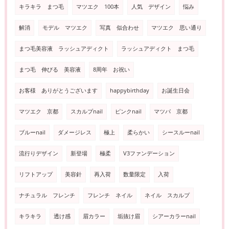
キラキラ まつ毛
マツエク 100本
人気 デザイン
悩み
解消
モデル マツエク
写真 似合わせ
マツエク 思い通り
まつ毛美容液 ラッシュアディクト
ラッシュアディクト まつ毛
まつ毛 伸びる 美容液
8周年 お祝い
お客様 ありがとうございます
happybirthday
お誕生日会
マツエク 京都
スカルプnail
ピンクnail
マツパ 京都
ブルーnail
ダメージレス
極上
柔らかい
シースルーnail
流行りデザイン
新登場
極柔
V3ファンデーション
リフトアップ
美容針
再入荷
数量限定
入荷
ナチュラル フレンチ
フレンチ ネイル
ネイル スカルプ
キラキラ
透け感
眉カラー
垢抜け眉
シアーカラーnail