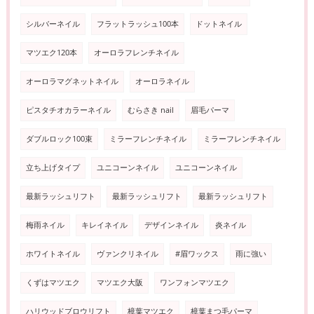
シルバーネイル
フラットラッシュ100本
ドットネイル
マツエク120本
オーロラフレンチネイル
オーロラマグネットネイル
オーロラネイル
ピスタチオカラーネイル
むらさき nail
眉毛パーマ
ダブルロック100束
ミラーフレンチネイル
ミラーフレンチネイル
立ち上げタイプ
ユニコーンネイル
ユニコーンネイル
最新ラッシュリフト
最新ラッシュリフト
最新ラッシュリフト
梅雨ネイル
キレイネイル
デザインネイル
炎ネイル
ホワイトネイル
ヴァンクリネイル
#眉ワックス
雨に強い
くずはマツエク
マツエク大阪
ワンフォンマツエク
ハリウッドブロウリフト
樟葉マツエク
樟葉まつ毛パーマ