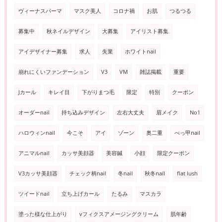
ヴィーナスパーマ
マスク美人
コロナ禍
お肌
つるつる
募集中
秋ネイルデザイン
大募集
アイリスト募集
アイデザイナー募集
求人
失業
ホワイトnail
崩れにくいファンデーション
V3
VM
雑誌掲載
重要
Jカール
キレイ目
下がりまつ毛
限定
特別
クーポン
オーダーnail
持ち込みデザイン
左右大丈夫
眉メイク
No1
ハロウィンnail
今こそ
アイ
ゾーン
奥二重
べっ甲nail
アニマルnail
カッサ美顔器
美容鍼
小顔
限定クーポン
V3カッサ美顔器
チェック柄nail
冬nail
秋冬nail
flat lush
ツイードnail
立ち上げカール
たるみ
マスカラ
塗った様な仕上がり
vフィクスアメージングクリーム
肌年齢