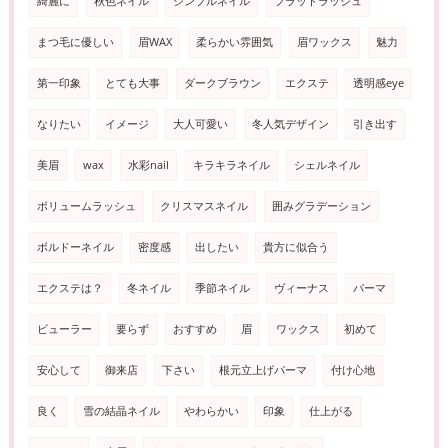
綺麗に
秋色ネイル
シンプルネイル
フラットラッシュ
まつ毛に優しい
眉WAX
柔らかい雰囲気
眉ワックス
魅力
第一印象
とても大事
ダークブラウン
エクステ
透明感eye
なりたい
イメージ
大人可愛い
冬人気デザイン
引き出す
美眉
wax
水彩nail
キラキラネイル
シェルネイル
ボリュームラッシュ
クリスマスネイル
囲みグラデーション
ボルドーネイル
密度感
出したい
貴方に似合う
エクステは？
冬ネイル
季節ネイル
ヴィーナス
パーマ
ビューラー
要らず
おすすめ
眉
ワックス
初めて
安心して
御来店
下さい
根元立上げパーマ
付け心地
良く
雪の結晶ネイル
やわらかい
印象
仕上がる