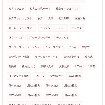
枚方マツエク
枚方まつ毛パーマ
樟葉ラッシュリフト
枚方ラッシュリフト
枚方
大阪
顔の印象
左右対称
カールラッシュリフト
アップワードラッシュ
パリエク
LEDマツエク
グルー アレルギー
デメリット
ブラウンフラットラッシュ
カラーマツエク
まつ毛パーマ枚方
まつ毛パーマ樟葉
ラッシュアディクト
まつげ美容液
成人式
前撮り
枚方成人式
京都成人式
大阪成功
LEDマツエク京都
LEDマツエク大阪
Dカール
眉Wax枚方
眉Wax枚方
眉Wax枚方
眉Wax枚方
眉Wax枚方
眉Wax樟葉
眉Wax樟葉
眉Wax樟葉
眉Wax樟葉
眉Wax樟葉
大人のマツエク
Dカールデザイン
キュートすたいるあ