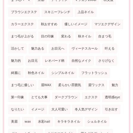
ブラウンエクステ
スキニーフレンチ
上品ネイル
カラーエクステ
秋おすすめ
優しいイメージ
マツエクデザイン
まつ毛が上がる
目の印象
変わる
秋ネイル
自まつ毛
活かして
魅力ある
お目元へ
ヴィーナスカール
叶える
魅力的
お目元
レオパード柄
自然なメイク
さりげなく
綺麗に
秋色ネイル
シンプルネイル
フラットラッシュ
まつ毛に優しい
眉WAX
柔らかい雰囲気
眉ワックス
魅力
第一印象
とても大事
ダークブラウン
エクステ
透明感eye
なりたい
イメージ
大人可愛い
冬人気デザイン
引き出す
美眉
wax
水彩nail
キラキラネイル
シェルネイル