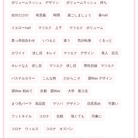
ボリュームラッシュ デザイン
ボリュームラッシュ 持ち
自分だけの
有意義
時間
過ごしましょう
春nail
イエローnail
マツエク 上下
マツエク ボリューム
真っ赤似合わせ
いつもと
違う
気分転換
くるっと
カワイイ
伏し目 キレイ
マツエク デザイン
美人 目元
キレイな人 伏し目
マツエク 伏し目
男性目線 マツエク
パステルカラー
こんな時
だからこそ
眉Wax デザイン
眉Wax 初めて
京都 眉Wax
大学 新入生
まつ毛パーマ 高品質
マツパ デザイン
目尻長め
可愛い
フットネイル
コロナ
比較
強くても
印象に
コロナ ウィルス
コロナ オズバン