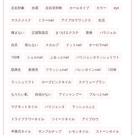
左右対象
自眉
左右非対称
カールタイプ
カラー
eye
マスクメイク
ミラーnail
アイブロウワックス
生活
痛まない
正規取扱店
まつげエクステ
新春
パラジェル
自爪
削らない
スカルプ
ドットnail
オーロラnail
150本
シェルnail
ぷるっとnail
パリジェンヌラッシュリフト
肌再生
新発売
フラッシュnail
バレンタインnail
120本
ラッシュリフト
ローズピンクネイル
スクリューブラシ
なりたい私
自信がない
アイシャンプー
プルっとnail
マグネットネイル
パリジェンヌ
ラッシュりふと
ドライフラワーネイル
ツイードネイル
アイブロウ
卒業式ネイル
サンプルチップ
レモンネイル
ストーンネイル