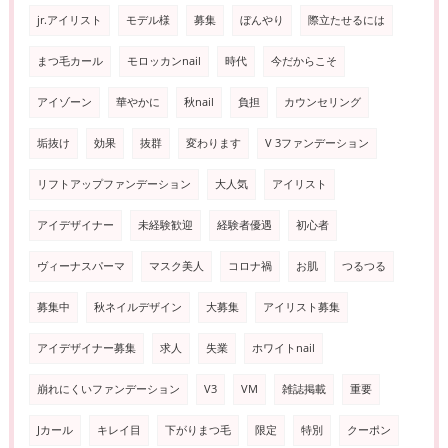
jr.アイリスト
モデル様
募集
ぼんやり
際立たせるには
まつ毛カール
モロッカンnail
時代
今だからこそ
アイゾーン
華やかに
秋nail
負担
カウンセリング
垢抜け
効果
抜群
変わります
V 3ファンデーション
リフトアップファンデーション
大人気
アイリスト
アイデザイナー
未経験歓迎
経験者優遇
初心者
ヴィーナスパーマ
マスク美人
コロナ禍
お肌
つるつる
募集中
秋ネイルデザイン
大募集
アイリスト募集
アイデザイナー募集
求人
失業
ホワイトnail
崩れにくいファンデーション
V3
VM
雑誌掲載
重要
Jカール
キレイ目
下がりまつ毛
限定
特別
クーポン