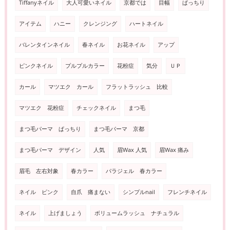
Tiffanyネイル
大人可愛いネイル
京都では
目幅
ぱっちり
アイテム
ハニー
クレンジング
ハートネイル
バレンタインネイル
春ネイル
お花ネイル
アップ
ピンクネイル
プルプルカラー
花粉症
気分
ＵＰ
カール
マツエク カール
フラットラッシュ 比較
マツエク 花粉症
チェックネイル
まつ毛
まつ毛パーマ ぱっちり
まつ毛パーマ 京都
まつ毛パーマ デザイン
人気
眉Wax 人気
眉Wax 痛み
眉毛 左右対象
春カラー
パラジェル 春カラー
ネイル ピンク
自爪 痛まない
シンプルnail
フレンチネイル
ネイル
上げましょう
ボリュームラッシュ ナチュラル