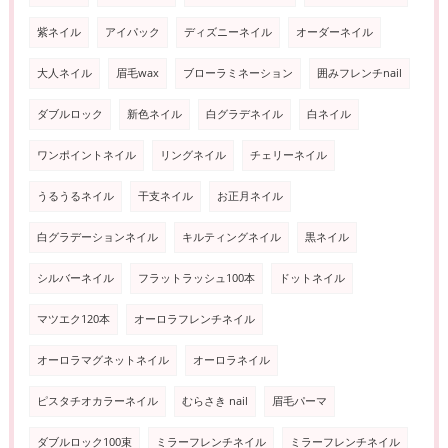
紫ネイル
アイパック
ディズニーネイル
オーダーネイル
大人ネイル
眉毛wax
ブローラミネーション
囲みフレンチnail
ダブルロック
新色ネイル
白グラデネイル
白ネイル
ワンポイントネイル
リングネイル
チェリーネイル
うるうるネイル
干支ネイル
お正月ネイル
白グラデーションネイル
キルティングネイル
黒ネイル
シルバーネイル
フラットラッシュ100本
ドットネイル
マツエク120本
オーロラフレンチネイル
オーロラマグネットネイル
オーロラネイル
ピスタチオカラーネイル
むらさき nail
眉毛パーマ
ダブルロック100束
ミラーフレンチネイル
ミラーフレンチネイル