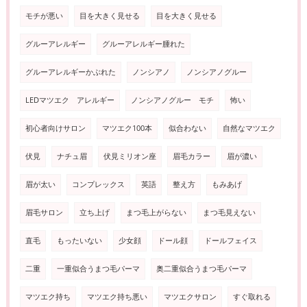
モチが悪い
目を大きく見せる
目を大きく見せる
グルーアレルギー
グルーアレルギー腫れた
グルーアレルギーかぶれた
ノンシアノ
ノンシアノグルー
LEDマツエク アレルギー
ノンシアノグルー モチ
怖い
初心者向けサロン
マツエク100本
似合わない
自然なマツエク
伏見
ナチュ眉
伏見ミリオン座
眉毛カラー
眉が濃い
眉が太い
コンプレックス
英語
整え方
もみあげ
眉毛サロン
立ち上げ
まつ毛上がらない
まつ毛見えない
直毛
もったいない
少女顔
ドール顔
ドールフェイス
二重
一重似合うまつ毛パーマ
奥二重似合うまつ毛パーマ
マツエク持ち
マツエク持ち悪い
マツエクサロン
すぐ取れる