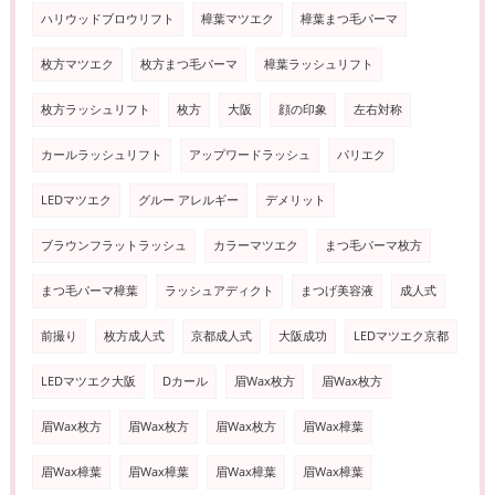
ハリウッドブロウリフト
樟葉マツエク
樟葉まつ毛パーマ
枚方マツエク
枚方まつ毛パーマ
樟葉ラッシュリフト
枚方ラッシュリフト
枚方
大阪
顔の印象
左右対称
カールラッシュリフト
アップワードラッシュ
パリエク
LEDマツエク
グルー アレルギー
デメリット
ブラウンフラットラッシュ
カラーマツエク
まつ毛パーマ枚方
まつ毛パーマ樟葉
ラッシュアディクト
まつげ美容液
成人式
前撮り
枚方成人式
京都成人式
大阪成功
LEDマツエク京都
LEDマツエク大阪
Dカール
眉Wax枚方
眉Wax枚方
眉Wax枚方
眉Wax枚方
眉Wax枚方
眉Wax樟葉
眉Wax樟葉
眉Wax樟葉
眉Wax樟葉
眉Wax樟葉