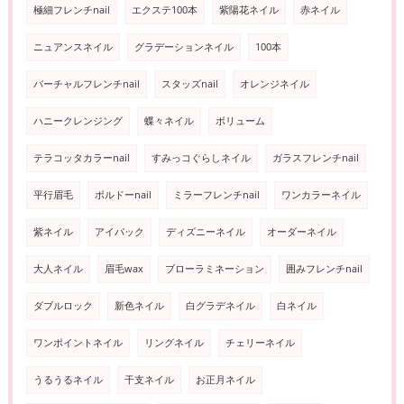
極細フレンチnail
エクステ100本
紫陽花ネイル
赤ネイル
ニュアンスネイル
グラデーションネイル
100本
バーチャルフレンチnail
スタッズnail
オレンジネイル
ハニークレンジング
蝶々ネイル
ボリューム
テラコッタカラーnail
すみっコぐらしネイル
ガラスフレンチnail
平行眉毛
ボルドーnail
ミラーフレンチnail
ワンカラーネイル
紫ネイル
アイパック
ディズニーネイル
オーダーネイル
大人ネイル
眉毛wax
ブローラミネーション
囲みフレンチnail
ダブルロック
新色ネイル
白グラデネイル
白ネイル
ワンポイントネイル
リングネイル
チェリーネイル
うるうるネイル
干支ネイル
お正月ネイル