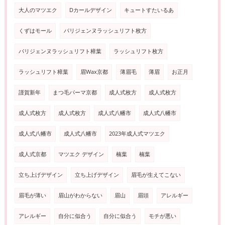
大人のマツエク
Dカールデザイン
キュートすたいるあ
くずはモール
パリジェンヌラッシュリフト枚方
パリジェンヌラッシュリフト樟葉
ラッシュリフト枚方
ラッシュリフト樟葉
眉Wax京都
薄眉毛
薄眉
お正月
謹賀新年
まつ毛パーマ京都
成人式枚方
成人式枚方
成人式枚方
成人式枚方
成人式八幡市
成人式八幡市
成人式八幡市
成人式八幡市
2023年成人式マツエク
成人式京都
マツエク デザイン
楠葉
楠葉
立ち上げデザイン
立ち上げデザイン
眉毛が生えてこない
眉毛が薄い
眉山がわからない
眉山
眉頭
アレルギー
アレルギー
自分に似合う
自分に似合う
モチが悪い