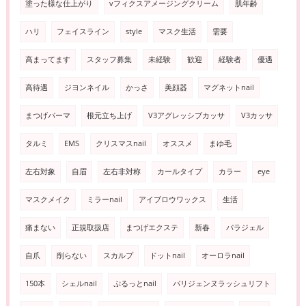
塗った様な仕上がり
vフィクスアメージングクリーム
肌年齢
ハリ
フェイスライン
style
マスク生活
需要
高まってます
スタッフ募集
未経験
歓迎
経験者
優遇
高待遇
ジヨンネイル
かっさ
美顔器
マグネットnail
まつげパーマ
根元立ち上げ
V3アグレッシブカッサ
V3カッサ
タルミ
EMS
クリスマスnail
オススメ
まゆ毛
左右対象
自眉
左右非対称
カールタイプ
カラー
eye
マスクメイク
ミラーnail
アイブロウワックス
生活
痛まない
正規取扱店
まつげエクステ
新春
パラジェル
自爪
削らない
スカルプ
ドットnail
オーロラnail
150本
シェルnail
ぷるっとnail
パリジェンヌラッシュリフト