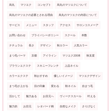
烏丸
マツエク
コンセプト
烏丸のマツエクについて
烏丸のマツエクの必要とされる理由
烏丸のマツエクの内容について
サービス
メニュー
スタッフ
アクセス
サロンコスメーア
お問い合わせ
プライバシーポリシー
スクール
本数
ナチュラル
長さ
デザイン
秋カラー
人気カラー
まつ毛パーマ
京都
アイライン
マツエク200本
秋支度
ブラウンエクステ
スキニーフレンチ
上品ネイル
カラーエクステ
秋おすすめ
優しいイメージ
マツエクデザイン
まつ毛が上がる
目の印象
変わる
秋ネイル
自まつ毛
活かして
魅力ある
お目元へ
ヴィーナスカール
叶える
魅力的
お目元
レオパード柄
自然なメイク
さりげなく