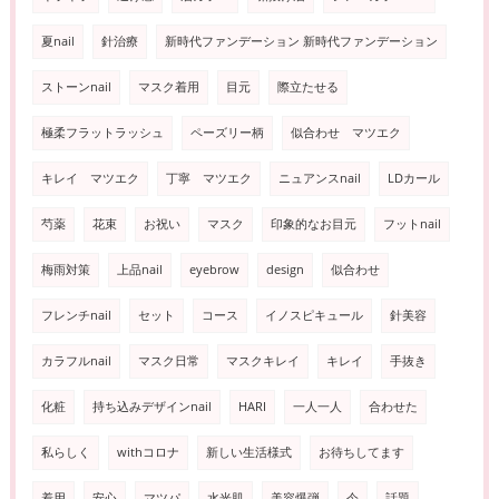
夏nail
針治療
新時代ファンデーション 新時代ファンデーション
ストーンnail
マスク着用
目元
際立たせる
極柔フラットラッシュ
ペーズリー柄
似合わせ マツエク
キレイ マツエク
丁寧 マツエク
ニュアンスnail
LDカール
芍薬
花束
お祝い
マスク
印象的なお目元
フットnail
梅雨対策
上品nail
eyebrow
design
似合わせ
フレンチnail
セット
コース
イノスピキュール
針美容
カラフルnail
マスク日常
マスクキレイ
キレイ
手抜き
化粧
持ち込みデザインnail
HARI
一人一人
合わせた
私らしく
withコロナ
新しい生活様式
お待ちしてます
着用
安心
マツパ
水光肌
美容爆弾
今
話題