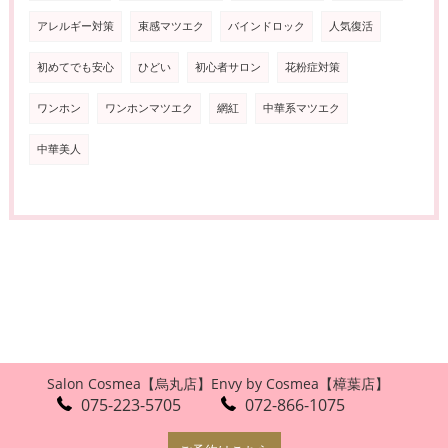
アレルギー対策
束感マツエク
バインドロック
人気復活
初めてでも安心
ひどい
初心者サロン
花粉症対策
ワンホン
ワンホンマツエク
網紅
中華系マツエク
中華美人
Salon Cosmea【烏丸店】
Envy by Cosmea【樟葉店】
075-223-5705
072-866-1075