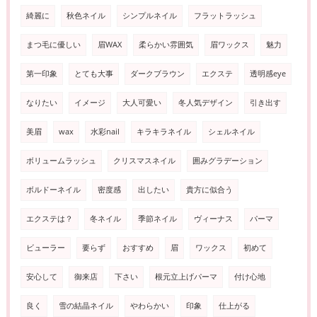
綺麗に
秋色ネイル
シンプルネイル
フラットラッシュ
まつ毛に優しい
眉WAX
柔らかい雰囲気
眉ワックス
魅力
第一印象
とても大事
ダークブラウン
エクステ
透明感eye
なりたい
イメージ
大人可愛い
冬人気デザイン
引き出す
美眉
wax
水彩nail
キラキラネイル
シェルネイル
ボリュームラッシュ
クリスマスネイル
囲みグラデーション
ボルドーネイル
密度感
出したい
貴方に似合う
エクステは？
冬ネイル
季節ネイル
ヴィーナス
パーマ
ビューラー
要らず
おすすめ
眉
ワックス
初めて
安心して
御来店
下さい
根元立上げパーマ
付け心地
良く
雪の結晶ネイル
やわらかい
印象
仕上がる