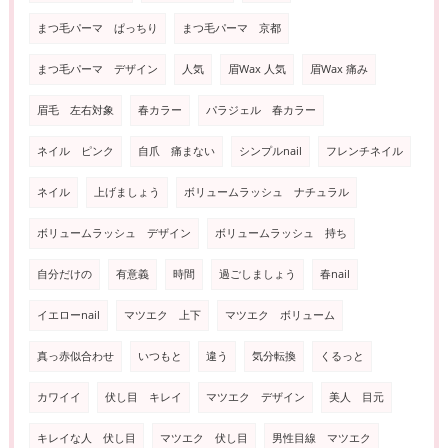
まつ毛パーマ ぱっちり
まつ毛パーマ 京都
まつ毛パーマ デザイン
人気
眉Wax 人気
眉Wax 痛み
眉毛 左右対象
春カラー
パラジェル 春カラー
ネイル ピンク
自爪 痛まない
シンプルnail
フレンチネイル
ネイル
上げましょう
ボリュームラッシュ ナチュラル
ボリュームラッシュ デザイン
ボリュームラッシュ 持ち
自分だけの
有意義
時間
過ごしましょう
春nail
イエローnail
マツエク 上下
マツエク ボリューム
真っ赤似合わせ
いつもと
違う
気分転換
くるっと
カワイイ
伏し目 キレイ
マツエク デザイン
美人 目元
キレイな人 伏し目
マツエク 伏し目
男性目線 マツエク