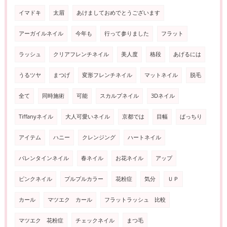
イマドキ
太眉
あけましておめでとうございます
アーガイルネイル
今年も
行って参りました
フラット
ラッシュ
クリアフレンチネイル
美人度
格段
あげるには
うるツヤ
まつげ
変形フレンチネイル
マットネイル
脱毛
全て
同時施術
可能
スカルプネイル
3Dネイル
Tiffanyネイル
大人可愛いネイル
京都では
目幅
ぱっちり
アイテム
ハニー
クレンジング
ハートネイル
バレンタインネイル
春ネイル
お花ネイル
アップ
ピンクネイル
プルプルカラー
花粉症
気分
ＵＰ
カール
マツエク カール
フラットラッシュ 比較
マツエク 花粉症
チェックネイル
まつ毛