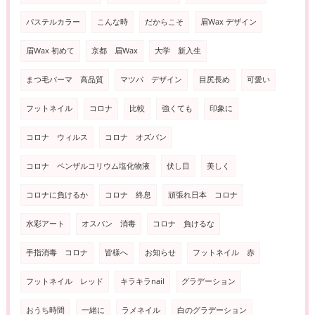
パステルカラー
こんな時
だからこそ
眉Wax デザイン
眉Wax 初めて
京都 眉Wax
大学 新入生
まつ毛パーマ 高品質
マツパ デザイン
目尻長め
可愛い
フットネイル
コロナ
比較
強くても
印象に
コロナ ウィルス
コロナ オズバン
コロナ ペンザルコリウム塩化物液
伏し目
美しく
コロナに負けるか
コロナ 終息
頑張れ日本 コロナ
水彩アート
オスバン 消毒
コロナ 負けるな
手指消毒 コロナ
皆様へ
お知らせ
フットネイル 赤
フットネイル レッド
キラキラnail
グラデーション
おうち時間
一緒に
ラメネイル
白のグラデーション