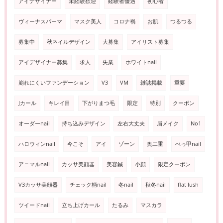
アイデザイナー
未経験歓迎
経験者優遇
初心者
ヴィーナスパーマ
マスク美人
コロナ禍
お肌
つるつる
募集中
秋ネイルデザイン
大募集
アイリスト募集
アイデザイナー募集
求人
失業
ホワイトnail
崩れにくいファンデーション
V3
VM
雑誌掲載
重要
Jカール
キレイ目
下がりまつ毛
限定
特別
クーポン
オーダーnail
持ち込みデザイン
左右大丈夫
眉メイク
No1
ハロウィンnail
今こそ
アイ
ゾーン
奥二重
べっ甲nail
アニマルnail
カッサ美顔器
美容鍼
小顔
限定クーポン
V3カッサ美顔器
チェック柄nail
冬nail
秋冬nail
flat lush
ツイードnail
立ち上げカール
たるみ
マスカラ