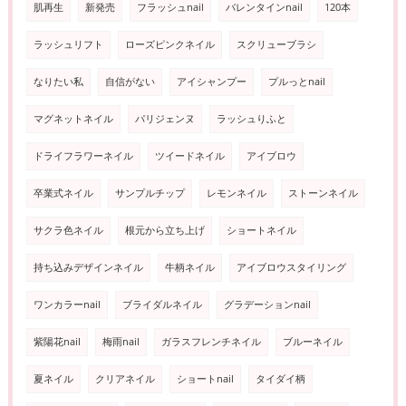
肌再生
新発売
フラッシュnail
バレンタインnail
120本
ラッシュリフト
ローズピンクネイル
スクリューブラシ
なりたい私
自信がない
アイシャンプー
プルっとnail
マグネットネイル
パリジェンヌ
ラッシュりふと
ドライフラワーネイル
ツイードネイル
アイブロウ
卒業式ネイル
サンプルチップ
レモンネイル
ストーンネイル
サクラ色ネイル
根元から立ち上げ
ショートネイル
持ち込みデザインネイル
牛柄ネイル
アイブロウスタイリング
ワンカラーnail
ブライダルネイル
グラデーションnail
紫陽花nail
梅雨nail
ガラスフレンチネイル
ブルーネイル
夏ネイル
クリアネイル
ショートnail
タイダイ柄