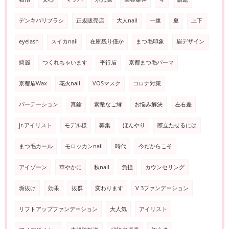
デンキバリブラシ
正規販売店
大人nail
一重
夏
上下
eyelash
スイカnail
在庫残り僅か
まつ毛印象
眉デザイン
綺麗
つくれちゃいます
平行眉
京都まつ毛パーマ
京都眉Wax
花火nail
VOSマスク
コロナ対策
パーテーション
真鍮
素敵なご縁
お悩み解決
左右差
jr.アイリスト
モデル様
募集
ぼんやり
際立たせるには
まつ毛カール
モロッカンnail
時代
今だからこそ
アイゾーン
華やかに
秋nail
負担
カウンセリング
垢抜け
効果
抜群
変わります
V 3ファンデーション
リフトアップファンデーション
大人気
アイリスト