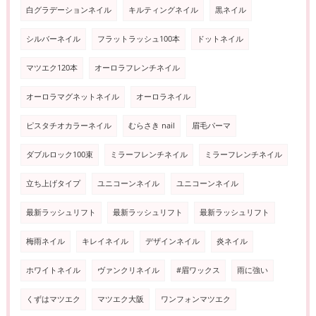
白グラデーションネイル
キルティングネイル
黒ネイル
シルバーネイル
フラットラッシュ100本
ドットネイル
マツエク120本
オーロラフレンチネイル
オーロラマグネットネイル
オーロラネイル
ピスタチオカラーネイル
むらさき nail
眉毛パーマ
ダブルロック100束
ミラーフレンチネイル
ミラーフレンチネイル
立ち上げタイプ
ユニコーンネイル
ユニコーンネイル
最新ラッシュリフト
最新ラッシュリフト
最新ラッシュリフト
梅雨ネイル
キレイネイル
デザインネイル
炎ネイル
ホワイトネイル
ヴァンクリネイル
#眉ワックス
雨に強い
くずはマツエク
マツエク大阪
ワンフォンマツエク