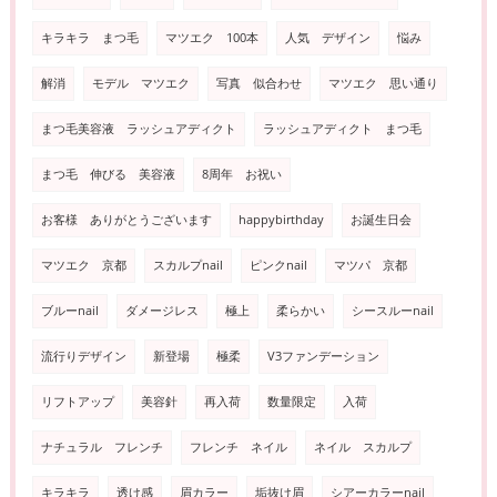
キラキラ まつ毛
マツエク 100本
人気 デザイン
悩み
解消
モデル マツエク
写真 似合わせ
マツエク 思い通り
まつ毛美容液 ラッシュアディクト
ラッシュアディクト まつ毛
まつ毛 伸びる 美容液
8周年 お祝い
お客様 ありがとうございます
happybirthday
お誕生日会
マツエク 京都
スカルプnail
ピンクnail
マツパ 京都
ブルーnail
ダメージレス
極上
柔らかい
シースルーnail
流行りデザイン
新登場
極柔
V3ファンデーション
リフトアップ
美容針
再入荷
数量限定
入荷
ナチュラル フレンチ
フレンチ ネイル
ネイル スカルプ
キラキラ
透け感
眉カラー
垢抜け眉
シアーカラーnail