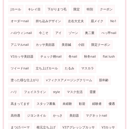
Jカール
キレイ目
下がりまつ毛
限定
特別
クーポン
オーダーnail
持ち込みデザイン
左右大丈夫
眉メイク
No1
ハロウィンnail
今こそ
アイ
ゾーン
奥二重
べっ甲nail
アニマルnail
カッサ美顔器
美容鍼
小顔
限定クーポン
V3カッサ美顔器
チェック柄nail
冬nail
秋冬nail
flat lush
ツイードnail
立ち上げカール
たるみ
マスカラ
塗った様な仕上がり
vフィクスアメージングクリーム
肌年齢
ハリ
フェイスライン
style
マスク生活
需要
高まってます
スタッフ募集
未経験
歓迎
経験者
優遇
高待遇
ジヨンネイル
かっさ
美顔器
マグネットnail
まつげパーマ
根元立ち上げ
V3アグレッシブカッサ
V3カッサ