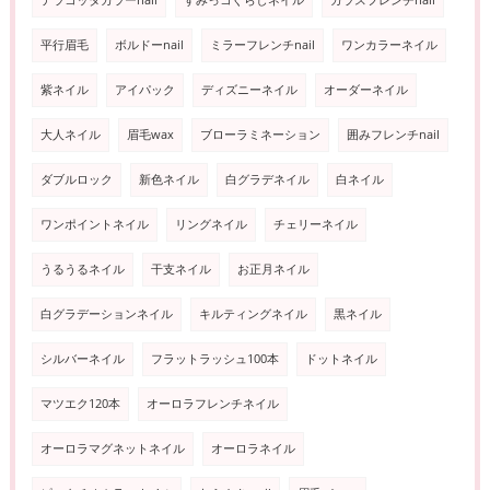
テラコッタカラーnail
すみっコぐらしネイル
ガラスフレンチnail
平行眉毛
ボルドーnail
ミラーフレンチnail
ワンカラーネイル
紫ネイル
アイパック
ディズニーネイル
オーダーネイル
大人ネイル
眉毛wax
ブローラミネーション
囲みフレンチnail
ダブルロック
新色ネイル
白グラデネイル
白ネイル
ワンポイントネイル
リングネイル
チェリーネイル
うるうるネイル
干支ネイル
お正月ネイル
白グラデーションネイル
キルティングネイル
黒ネイル
シルバーネイル
フラットラッシュ100本
ドットネイル
マツエク120本
オーロラフレンチネイル
オーロラマグネットネイル
オーロラネイル