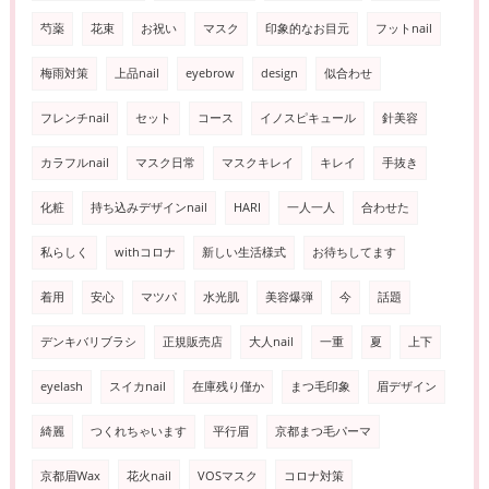
芍薬
花束
お祝い
マスク
印象的なお目元
フットnail
梅雨対策
上品nail
eyebrow
design
似合わせ
フレンチnail
セット
コース
イノスピキュール
針美容
カラフルnail
マスク日常
マスクキレイ
キレイ
手抜き
化粧
持ち込みデザインnail
HARI
一人一人
合わせた
私らしく
withコロナ
新しい生活様式
お待ちしてます
着用
安心
マツパ
水光肌
美容爆弾
今
話題
デンキバリブラシ
正規販売店
大人nail
一重
夏
上下
eyelash
スイカnail
在庫残り僅か
まつ毛印象
眉デザイン
綺麗
つくれちゃいます
平行眉
京都まつ毛パーマ
京都眉Wax
花火nail
VOSマスク
コロナ対策