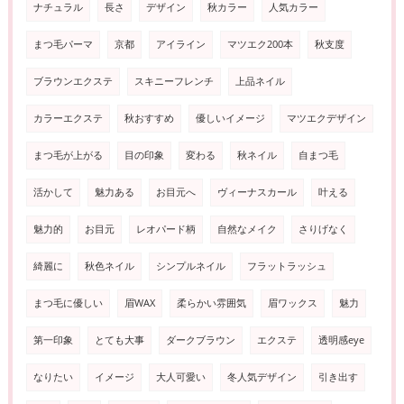
ナチュラル
長さ
デザイン
秋カラー
人気カラー
まつ毛パーマ
京都
アイライン
マツエク200本
秋支度
ブラウンエクステ
スキニーフレンチ
上品ネイル
カラーエクステ
秋おすすめ
優しいイメージ
マツエクデザイン
まつ毛が上がる
目の印象
変わる
秋ネイル
自まつ毛
活かして
魅力ある
お目元へ
ヴィーナスカール
叶える
魅力的
お目元
レオパード柄
自然なメイク
さりげなく
綺麗に
秋色ネイル
シンプルネイル
フラットラッシュ
まつ毛に優しい
眉WAX
柔らかい雰囲気
眉ワックス
魅力
第一印象
とても大事
ダークブラウン
エクステ
透明感eye
なりたい
イメージ
大人可愛い
冬人気デザイン
引き出す