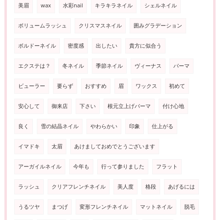
美眉
wax
水彩nail
キラキラネイル
シェルネイル
ボリュームラッシュ
クリスマスネイル
囲みグラデーション
ボルドーネイル
密度感
出したい
貴方に似合う
エクステは？
冬ネイル
季節ネイル
ヴィーナス
パーマ
ビューラー
要らず
おすすめ
眉
ワックス
初めて
安心して
御来店
下さい
根元立上げパーマ
付け心地
良く
雪の結晶ネイル
やわらかい
印象
仕上がる
イマドキ
太眉
あけましておめでとうございます
アーガイルネイル
今年も
行って参りました
フラット
ラッシュ
クリアフレンチネイル
美人度
格段
あげるには
うるツヤ
まつげ
変形フレンチネイル
マットネイル
脱毛