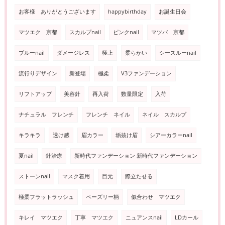
お客様 ありがとうございます
happybirthday
お誕生日会
マツエク 京都
スカルプnail
ピンクnail
マツパ 京都
ブルーnail
ダメージレス
極上
柔らかい
シースルーnail
流行りデザイン
新登場
極柔
V3ファンデーション
リフトアップ
美容針
再入荷
数量限定
入荷
ナチュラル フレンチ
フレンチ ネイル
ネイル スカルプ
キラキラ
透け感
眉カラー
垢抜け眉
シアーカラーnail
夏nail
針治療
新時代ファンデーション 新時代ファンデーション
ストーンnail
マスク着用
目元
際立たせる
極柔フラットラッシュ
ペーズリー柄
似合わせ マツエク
キレイ マツエク
丁寧 マツエク
ニュアンスnail
LDカール