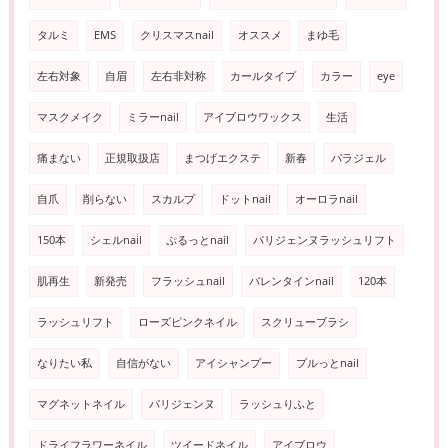
タルミ
EMS
クリスマスnail
オススメ
まゆ毛
左右対象
自眉
左右非対称
カールタイプ
カラー
eye
マスクメイク
ミラーnail
アイブロウワックス
生活
痛まない
正規取扱店
まつげエクステ
新春
パラジェル
自爪
削らない
スカルプ
ドットnail
オーロラnail
150本
シェルnail
ぷるっとnail
パリジェンヌラッシュリフト
肌再生
新発売
フラッシュnail
バレンタインnail
120本
ラッシュリフト
ローズピンクネイル
スクリューブラシ
なりたい私
自信がない
アイシャンプー
プルっとnail
マグネットネイル
パリジェンヌ
ラッシュりふと
ドライフラワーネイル
ツイードネイル
アイブロウ