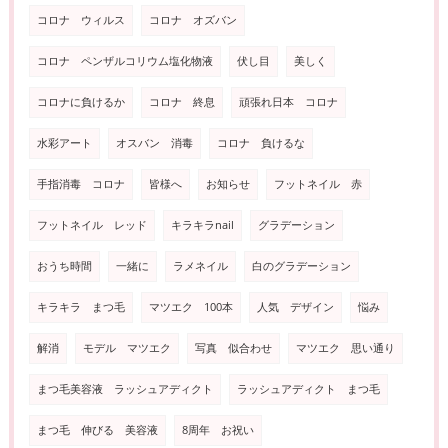
コロナ ウィルス
コロナ オズバン
コロナ ペンザルコリウム塩化物液
伏し目
美しく
コロナに負けるか
コロナ 終息
頑張れ日本 コロナ
水彩アート
オスバン 消毒
コロナ 負けるな
手指消毒 コロナ
皆様へ
お知らせ
フットネイル 赤
フットネイル レッド
キラキラnail
グラデーション
おうち時間
一緒に
ラメネイル
白のグラデーション
キラキラ まつ毛
マツエク 100本
人気 デザイン
悩み
解消
モデル マツエク
写真 似合わせ
マツエク 思い通り
まつ毛美容液 ラッシュアディクト
ラッシュアディクト まつ毛
まつ毛 伸びる 美容液
8周年 お祝い