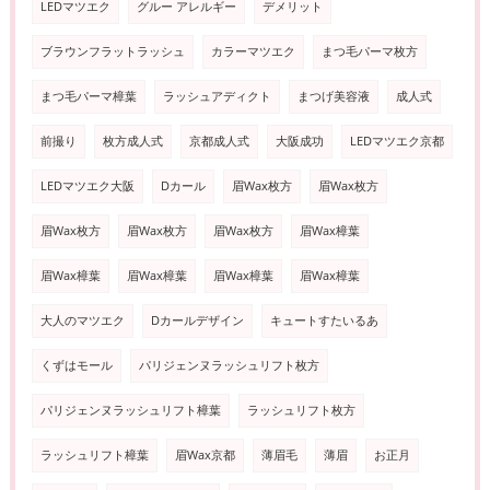
LEDマツエク
グルー アレルギー
デメリット
ブラウンフラットラッシュ
カラーマツエク
まつ毛パーマ枚方
まつ毛パーマ樟葉
ラッシュアディクト
まつげ美容液
成人式
前撮り
枚方成人式
京都成人式
大阪成功
LEDマツエク京都
LEDマツエク大阪
Dカール
眉Wax枚方
眉Wax枚方
眉Wax枚方
眉Wax枚方
眉Wax枚方
眉Wax樟葉
眉Wax樟葉
眉Wax樟葉
眉Wax樟葉
眉Wax樟葉
大人のマツエク
Dカールデザイン
キュートすたいるあ
くずはモール
パリジェンヌラッシュリフト枚方
パリジェンヌラッシュリフト樟葉
ラッシュリフト枚方
ラッシュリフト樟葉
眉Wax京都
薄眉毛
薄眉
お正月