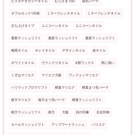
ピスタチオカラーネイル
むらさき nail
眉毛パーマ
ダブルロック100束
ミラーフレンチネイル
ミラーフレンチネイル
立ち上げタイプ
ユニコーンネイル
ユニコーンネイル
最新ラッシュリフト
最新ラッシュリフト
最新ラッシュリフト
梅雨ネイル
キレイネイル
デザインネイル
炎ネイル
ホワイトネイル
ヴァンクリネイル
#眉ワックス
雨に強い
くずはマツエク
マツエク大阪
ワンフォンマツエク
ハリウッドブロウリフト
樟葉マツエク
樟葉まつ毛パーマ
枚方マツエク
枚方まつ毛パーマ
樟葉ラッシュリフト
枚方ラッシュリフト
枚方
大阪
顔の印象
左右対称
カールラッシュリフト
アップワードラッシュ
パリエク