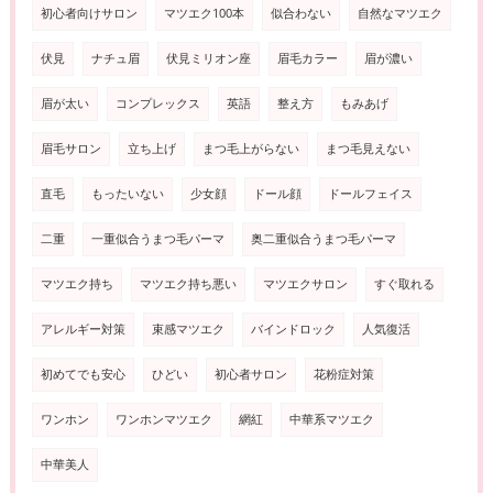
初心者向けサロン
マツエク100本
似合わない
自然なマツエク
伏見
ナチュ眉
伏見ミリオン座
眉毛カラー
眉が濃い
眉が太い
コンプレックス
英語
整え方
もみあげ
眉毛サロン
立ち上げ
まつ毛上がらない
まつ毛見えない
直毛
もったいない
少女顔
ドール顔
ドールフェイス
二重
一重似合うまつ毛パーマ
奥二重似合うまつ毛パーマ
マツエク持ち
マツエク持ち悪い
マツエクサロン
すぐ取れる
アレルギー対策
束感マツエク
バインドロック
人気復活
初めてでも安心
ひどい
初心者サロン
花粉症対策
ワンホン
ワンホンマツエク
網紅
中華系マツエク
中華美人