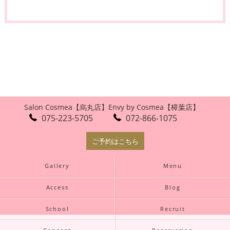
Salon Cosmea【烏丸店】
Envy by Cosmea【樟葉店】
075-223-5705
072-866-1075
ご予約はこちら
Gallery
Menu
Access
Blog
School
Recruit