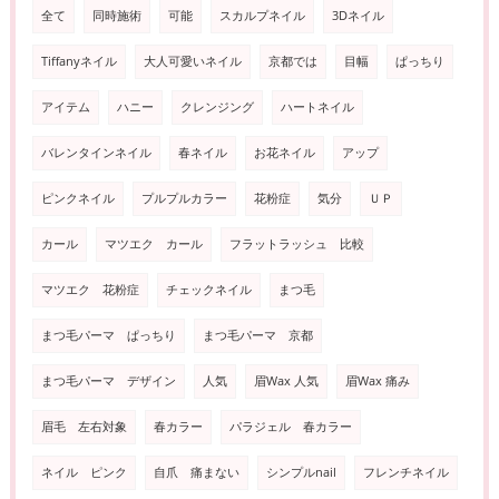
全て
同時施術
可能
スカルプネイル
3Dネイル
Tiffanyネイル
大人可愛いネイル
京都では
目幅
ぱっちり
アイテム
ハニー
クレンジング
ハートネイル
バレンタインネイル
春ネイル
お花ネイル
アップ
ピンクネイル
プルプルカラー
花粉症
気分
ＵＰ
カール
マツエク カール
フラットラッシュ 比較
マツエク 花粉症
チェックネイル
まつ毛
まつ毛パーマ ぱっちり
まつ毛パーマ 京都
まつ毛パーマ デザイン
人気
眉Wax 人気
眉Wax 痛み
眉毛 左右対象
春カラー
パラジェル 春カラー
ネイル ピンク
自爪 痛まない
シンプルnail
フレンチネイル