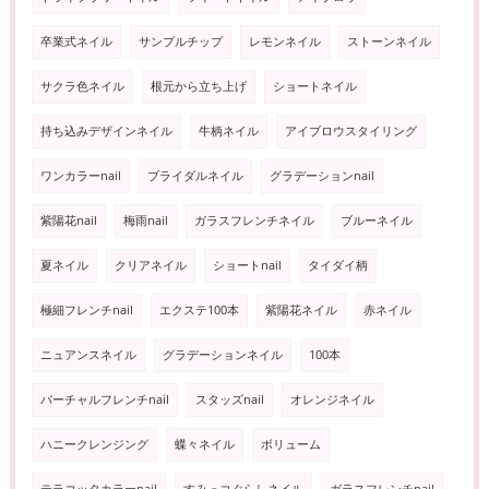
卒業式ネイル
サンプルチップ
レモンネイル
ストーンネイル
サクラ色ネイル
根元から立ち上げ
ショートネイル
持ち込みデザインネイル
牛柄ネイル
アイブロウスタイリング
ワンカラーnail
ブライダルネイル
グラデーションnail
紫陽花nail
梅雨nail
ガラスフレンチネイル
ブルーネイル
夏ネイル
クリアネイル
ショートnail
タイダイ柄
極細フレンチnail
エクステ100本
紫陽花ネイル
赤ネイル
ニュアンスネイル
グラデーションネイル
100本
バーチャルフレンチnail
スタッズnail
オレンジネイル
ハニークレンジング
蝶々ネイル
ボリューム