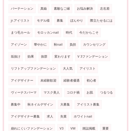
パーテーション
真鍮
素敵なご縁
お悩み解決
左右差
jr.アイリスト
モデル様
募集
ぼんやり
際立たせるには
まつ毛カール
モロッカンnail
時代
今だからこそ
アイゾーン
華やかに
秋nail
負担
カウンセリング
垢抜け
効果
抜群
変わります
V 3ファンデーション
リフトアップファンデーション
大人気
アイリスト
アイデザイナー
未経験歓迎
経験者優遇
初心者
ヴィーナスパーマ
マスク美人
コロナ禍
お肌
つるつる
募集中
秋ネイルデザイン
大募集
アイリスト募集
アイデザイナー募集
求人
失業
ホワイトnail
崩れにくいファンデーション
V3
VM
雑誌掲載
重要