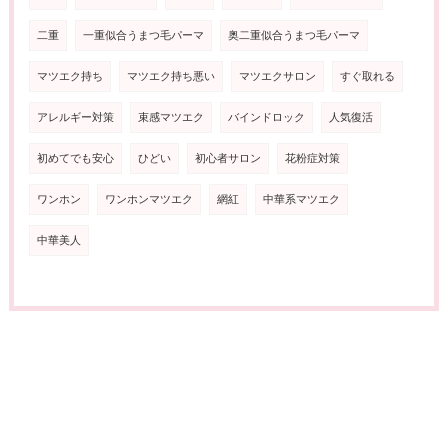
二重
一重似合うまつ毛パーマ
奥二重似合うまつ毛パーマ
マツエク持ち
マツエク持ち悪い
マツエクサロン
すぐ取れる
アレルギー対策
束感マツエク
バインドロック
人気復活
初めてでも安心
ひどい
初心者サロン
花粉症対策
ワンホン
ワンホンマツエク
網紅
中華系マツエク
中華美人