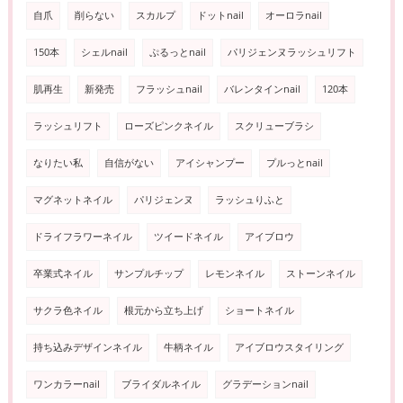
自爪
削らない
スカルプ
ドットnail
オーロラnail
150本
シェルnail
ぷるっとnail
パリジェンヌラッシュリフト
肌再生
新発売
フラッシュnail
バレンタインnail
120本
ラッシュリフト
ローズピンクネイル
スクリューブラシ
なりたい私
自信がない
アイシャンプー
プルっとnail
マグネットネイル
パリジェンヌ
ラッシュりふと
ドライフラワーネイル
ツイードネイル
アイブロウ
卒業式ネイル
サンプルチップ
レモンネイル
ストーンネイル
サクラ色ネイル
根元から立ち上げ
ショートネイル
持ち込みデザインネイル
牛柄ネイル
アイブロウスタイリング
ワンカラーnail
ブライダルネイル
グラデーションnail