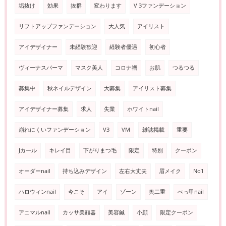
垢抜け
効果
抜群
変わります
V 3ファンデーション
リフトアップファンデーション
大人気
アイリスト
アイデザイナー
未経験歓迎
経験者優遇
初心者
ヴィーナスパーマ
マスク美人
コロナ禍
お肌
つるつる
募集中
秋ネイルデザイン
大募集
アイリスト募集
アイデザイナー募集
求人
失業
ホワイトnail
崩れにくいファンデーション
V3
VM
雑誌掲載
重要
Jカール
キレイ目
下がりまつ毛
限定
特別
クーポン
オーダーnail
持ち込みデザイン
左右大丈夫
眉メイク
No1
ハロウィンnail
今こそ
アイ
ゾーン
奥二重
べっ甲nail
アニマルnail
カッサ美顔器
美容鍼
小顔
限定クーポン