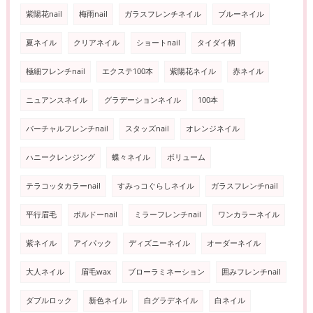
紫陽花nail
梅雨nail
ガラスフレンチネイル
ブルーネイル
夏ネイル
クリアネイル
ショートnail
タイダイ柄
極細フレンチnail
エクステ100本
紫陽花ネイル
赤ネイル
ニュアンスネイル
グラデーションネイル
100本
バーチャルフレンチnail
スタッズnail
オレンジネイル
ハニークレンジング
蝶々ネイル
ボリューム
テラコッタカラーnail
すみっコぐらしネイル
ガラスフレンチnail
平行眉毛
ボルドーnail
ミラーフレンチnail
ワンカラーネイル
紫ネイル
アイパック
ディズニーネイル
オーダーネイル
大人ネイル
眉毛wax
ブローラミネーション
囲みフレンチnail
ダブルロック
新色ネイル
白グラデネイル
白ネイル