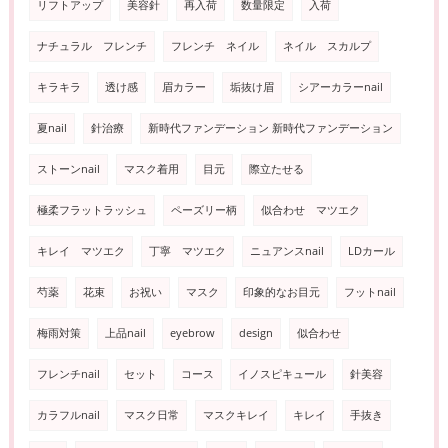
リフトアップ
美容針
再入荷
数量限定
入荷
ナチュラル フレンチ
フレンチ ネイル
ネイル スカルプ
キラキラ
透け感
眉カラー
垢抜け眉
シアーカラーnail
夏nail
針治療
新時代ファンデーション 新時代ファンデーション
ストーンnail
マスク着用
目元
際立たせる
極柔フラットラッシュ
ペーズリー柄
似合わせ マツエク
キレイ マツエク
丁寧 マツエク
ニュアンスnail
LDカール
芍薬
花束
お祝い
マスク
印象的なお目元
フットnail
梅雨対策
上品nail
eyebrow
design
似合わせ
フレンチnail
セット
コース
イノスピキュール
針美容
カラフルnail
マスク日常
マスクキレイ
キレイ
手抜き