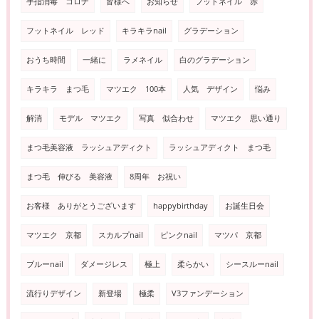
手指消毒 コロナ
皆様へ
お知らせ
フットネイル 赤
フットネイル レッド
キラキラnail
グラデーション
おうち時間
一緒に
ラメネイル
白のグラデーション
キラキラ まつ毛
マツエク 100本
人気 デザイン
悩み
解消
モデル マツエク
写真 似合わせ
マツエク 思い通り
まつ毛美容液 ラッシュアディクト
ラッシュアディクト まつ毛
まつ毛 伸びる 美容液
8周年 お祝い
お客様 ありがとうございます
happybirthday
お誕生日会
マツエク 京都
スカルプnail
ピンクnail
マツパ 京都
ブルーnail
ダメージレス
極上
柔らかい
シースルーnail
流行りデザイン
新登場
極柔
V3ファンデーション