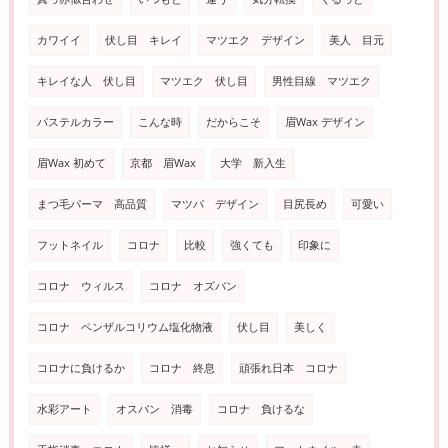
カワイイ
伏し目 キレイ
マツエク デザイン
美人 目元
キレイな人 伏し目
マツエク 伏し目
男性目線 マツエク
パステルカラー
こんな時
だからこそ
眉Wax デザイン
眉Wax 初めて
京都 眉Wax
大学 新入生
まつ毛パーマ 高品質
マツパ デザイン
目尻長め
可愛い
フットネイル
コロナ
比較
強くても
印象に
コロナ ウィルス
コロナ オズバン
コロナ ペンザルコリウム塩化物液
伏し目
美しく
コロナに負けるか
コロナ 終息
頑張れ日本 コロナ
水彩アート
オスバン 消毒
コロナ 負けるな