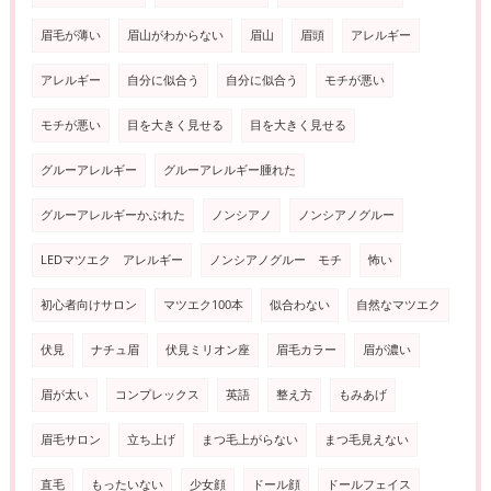
眉毛が薄い
眉山がわからない
眉山
眉頭
アレルギー
アレルギー
自分に似合う
自分に似合う
モチが悪い
モチが悪い
目を大きく見せる
目を大きく見せる
グルーアレルギー
グルーアレルギー腫れた
グルーアレルギーかぶれた
ノンシアノ
ノンシアノグルー
LEDマツエク アレルギー
ノンシアノグルー モチ
怖い
初心者向けサロン
マツエク100本
似合わない
自然なマツエク
伏見
ナチュ眉
伏見ミリオン座
眉毛カラー
眉が濃い
眉が太い
コンプレックス
英語
整え方
もみあげ
眉毛サロン
立ち上げ
まつ毛上がらない
まつ毛見えない
直毛
もったいない
少女顔
ドール顔
ドールフェイス