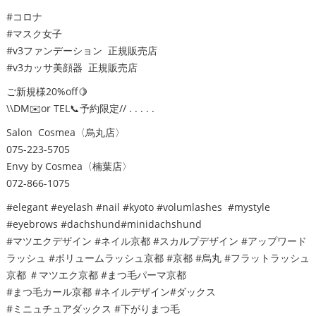
#コロナ
#マスク女子
#v3ファンデーション 正規販売店
#v3カッサ美顔器 正規販売店
ご新規様20%off🍋
\\DM✉️or TEL📞予約限定// . . . . .
Salon Cosmea〈烏丸店〉
075-223-5705
Envy by Cosmea〈楠葉店〉
072-866-1075
#elegant #eyelash #nail #kyoto #volumlashes #mystyle
#eyebrows #dachshund#minidachshund
#マツエクデザイン #ネイル京都 #スカルプデザイン #アップワード
ラッシュ #ボリュームラッシュ京都 #京都 #烏丸 #フラットラッシュ
京都 ＃マツエク京都 #まつ毛パーマ京都
#まつ毛カール京都 #ネイルデザイン#ダックス
#ミニュチュアダックス #下がりまつ毛