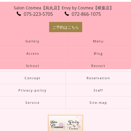
Salon Cosmea【烏丸店】
Envy by Cosmea【樟葉店】
075-223-5705
072-866-1075
ご予約はこちら
Gallery
Menu
Access
Blog
School
Recruit
Concept
Reservation
Privacy-policy
Staff
Service
Site-map