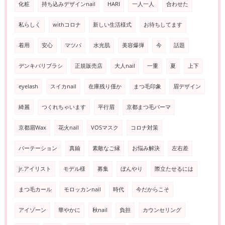
化粧
持ち込みデザインnail
HARI
一人一人
合わせた
私らしく
withコロナ
新しい生活様式
お待ちしてます
着用
安心
マツパ
水光肌
美容爆弾
今
話題
デンキバリブラシ
正規販売店
大人nail
一重
夏
上下
eyelash
スイカnail
在庫残り僅か
まつ毛印象
眉デザイン
綺麗
つくれちゃいます
平行眉
京都まつ毛パーマ
京都眉Wax
花火nail
VOSマスク
コロナ対策
パーテーション
真鍮
素敵なご縁
お悩み解決
左右差
jr.アイリスト
モデル様
募集
ぼんやり
際立たせるには
まつ毛カール
モロッカンnail
時代
今だからこそ
アイゾーン
華やかに
秋nail
負担
カウンセリング