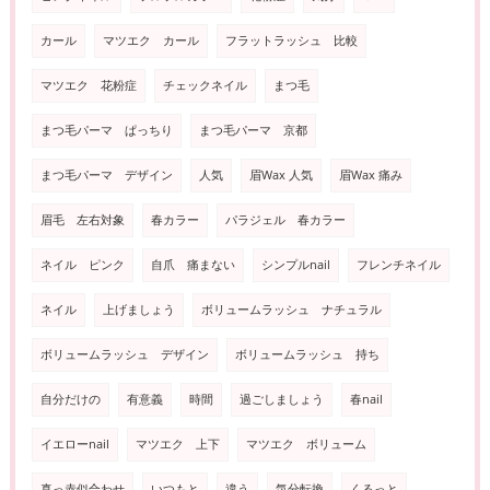
カール
マツエク カール
フラットラッシュ 比較
マツエク 花粉症
チェックネイル
まつ毛
まつ毛パーマ ぱっちり
まつ毛パーマ 京都
まつ毛パーマ デザイン
人気
眉Wax 人気
眉Wax 痛み
眉毛 左右対象
春カラー
パラジェル 春カラー
ネイル ピンク
自爪 痛まない
シンプルnail
フレンチネイル
ネイル
上げましょう
ボリュームラッシュ ナチュラル
ボリュームラッシュ デザイン
ボリュームラッシュ 持ち
自分だけの
有意義
時間
過ごしましょう
春nail
イエローnail
マツエク 上下
マツエク ボリューム
真っ赤似合わせ
いつもと
違う
気分転換
くるっと