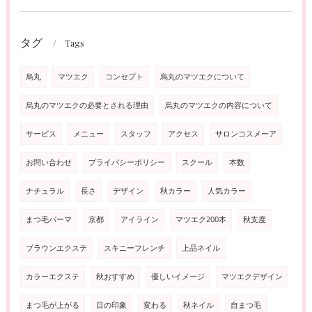
タグ
Tags
烏丸
マツエク
コンセプト
烏丸のマツエクについて
烏丸のマツエクの必要とされる理由
烏丸のマツエクの内容について
サービス
メニュー
スタッフ
アクセス
サロンコスメーア
お問い合わせ
プライバシーポリシー
スクール
本数
ナチュラル
長さ
デザイン
秋カラー
人気カラー
まつ毛パーマ
京都
アイライン
マツエク200本
秋支度
ブラウンエクステ
スキニーフレンチ
上品ネイル
カラーエクステ
秋おすすめ
優しいイメージ
マツエクデザイン
まつ毛が上がる
目の印象
変わる
秋ネイル
自まつ毛