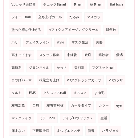
V3カッサ美顔器
チェック柄nail
冬nail
秋冬nail
flat lush
ツイードnail
立ち上げカール
たるみ
マスカラ
塗った様な仕上がり
vフィクスアメージングクリーム
肌年齢
ハリ
フェイスライン
style
マスク生活
需要
高まってます
スタッフ募集
未経験
歓迎
経験者
優遇
高待遇
ジヨンネイル
かっさ
美顔器
マグネットnail
まつげパーマ
根元立ち上げ
V3アグレッシブカッサ
V3カッサ
タルミ
EMS
クリスマスnail
オススメ
まゆ毛
左右対象
自眉
左右非対称
カールタイプ
カラー
eye
マスクメイク
ミラーnail
アイブロウワックス
生活
痛まない
正規取扱店
まつげエクステ
新春
パラジェル