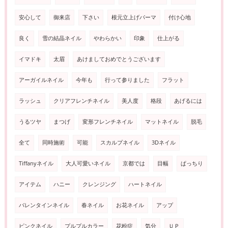
安心して
御来店
下さい
根元立上げパーマ
付け心地
良く
雪の結晶ネイル
やわらかい
印象
仕上がる
イマドキ
太眉
あけましておめでとうございます
アーガイルネイル
今年も
行って参りました
フラット
ラッシュ
クリアフレンチネイル
美人度
格段
あげるには
うるツヤ
まつげ
変形フレンチネイル
マットネイル
脱毛
全て
同時施術
可能
スカルプネイル
3Dネイル
Tiffanyネイル
大人可愛いネイル
京都では
目幅
ぱっちり
アイテム
ハニー
クレンジング
ハートネイル
バレンタインネイル
春ネイル
お花ネイル
アップ
ピンクネイル
プルプルカラー
花粉症
気分
ＵＰ