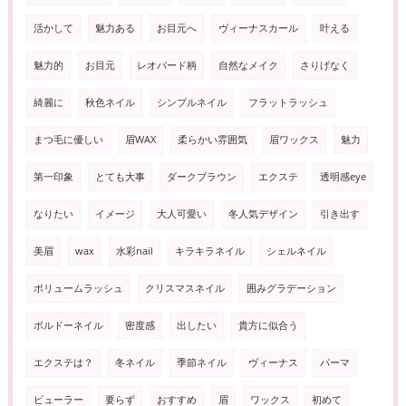
活かして
魅力ある
お目元へ
ヴィーナスカール
叶える
魅力的
お目元
レオパード柄
自然なメイク
さりげなく
綺麗に
秋色ネイル
シンプルネイル
フラットラッシュ
まつ毛に優しい
眉WAX
柔らかい雰囲気
眉ワックス
魅力
第一印象
とても大事
ダークブラウン
エクステ
透明感eye
なりたい
イメージ
大人可愛い
冬人気デザイン
引き出す
美眉
wax
水彩nail
キラキラネイル
シェルネイル
ボリュームラッシュ
クリスマスネイル
囲みグラデーション
ボルドーネイル
密度感
出したい
貴方に似合う
エクステは？
冬ネイル
季節ネイル
ヴィーナス
パーマ
ビューラー
要らず
おすすめ
眉
ワックス
初めて