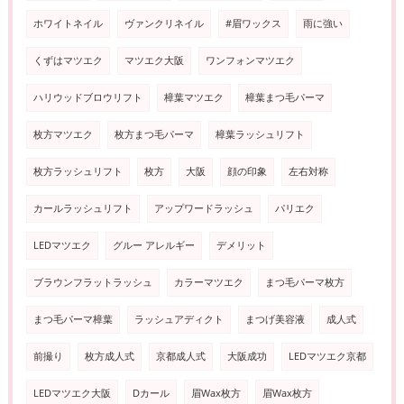
ホワイトネイル
ヴァンクリネイル
#眉ワックス
雨に強い
くずはマツエク
マツエク大阪
ワンフォンマツエク
ハリウッドブロウリフト
樟葉マツエク
樟葉まつ毛パーマ
枚方マツエク
枚方まつ毛パーマ
樟葉ラッシュリフト
枚方ラッシュリフト
枚方
大阪
顔の印象
左右対称
カールラッシュリフト
アップワードラッシュ
パリエク
LEDマツエク
グルー アレルギー
デメリット
ブラウンフラットラッシュ
カラーマツエク
まつ毛パーマ枚方
まつ毛パーマ樟葉
ラッシュアディクト
まつげ美容液
成人式
前撮り
枚方成人式
京都成人式
大阪成功
LEDマツエク京都
LEDマツエク大阪
Dカール
眉Wax枚方
眉Wax枚方