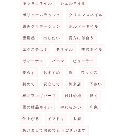
キラキラネイル
シェルネイル
ボリュームラッシュ
クリスマスネイル
囲みグラデーション
ボルドーネイル
密度感
出したい
貴方に似合う
エクステは？
冬ネイル
季節ネイル
ヴィーナス
パーマ
ビューラー
要らず
おすすめ
眉
ワックス
初めて
安心して
御来店
下さい
根元立上げパーマ
付け心地
良く
雪の結晶ネイル
やわらかい
印象
仕上がる
イマドキ
太眉
あけましておめでとうございます