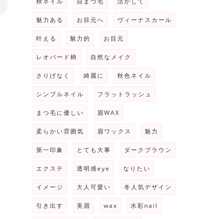
秋ネイル
自まつ毛
活かして
>
魅力ある
お目元へ
ヴィーナスカール
叶える
魅力的
お目元
レオパード柄
自然なメイク
さりげなく
綺麗に
秋色ネイル
シンプルネイル
フラットラッシュ
まつ毛に優しい
眉WAX
柔らかい雰囲気
眉ワックス
魅力
第一印象
とても大事
ダークブラウン
エクステ
透明感eye
なりたい
イメージ
大人可愛い
冬人気デザイン
引き出す
美眉
wax
水彩nail