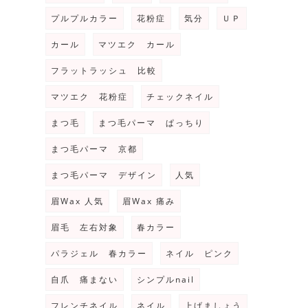
プルプルカラー
花粉症
気分
ＵＰ
カール
マツエク カール
フラットラッシュ 比較
マツエク 花粉症
チェックネイル
まつ毛
まつ毛パーマ ぱっちり
まつ毛パーマ 京都
まつ毛パーマ デザイン
人気
眉Wax 人気
眉Wax 痛み
眉毛 左右対象
春カラー
パラジェル 春カラー
ネイル ピンク
自爪 痛まない
シンプルnail
フレンチネイル
ネイル
上げましょう