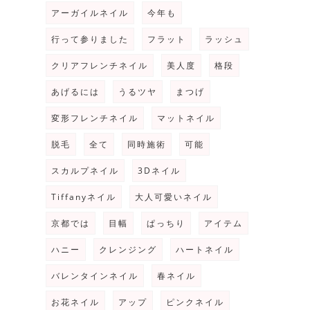
アーガイルネイル
今年も
行って参りました
フラット
ラッシュ
クリアフレンチネイル
美人度
格段
あげるには
うるツヤ
まつげ
変形フレンチネイル
マットネイル
脱毛
全て
同時施術
可能
スカルプネイル
3Dネイル
Tiffanyネイル
大人可愛いネイル
京都では
目幅
ぱっちり
アイテム
ハニー
クレンジング
ハートネイル
バレンタインネイル
春ネイル
お花ネイル
アップ
ピンクネイル