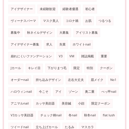
アイデザイナー
未経験歓迎
経験者優遇
初心者
ヴィーナスパーマ
マスク美人
コロナ禍
お肌
つるつる
募集中
秋ネイルデザイン
大募集
アイリスト募集
アイデザイナー募集
求人
失業
ホワイトnail
崩れにくいファンデーション
V3
VM
雑誌掲載
重要
Jカール
キレイ目
下がりまつ毛
限定
特別
クーポン
オーダーnail
持ち込みデザイン
左右大丈夫
眉メイク
No1
ハロウィンnail
今こそ
アイ
ゾーン
奥二重
べっ甲nail
アニマルnail
カッサ美顔器
美容鍼
小顔
限定クーポン
V3カッサ美顔器
チェック柄nail
冬nail
秋冬nail
flat lush
ツイードnail
立ち上げカール
たるみ
マスカラ