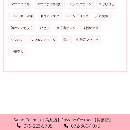
マツエク持ち
マツエク持ち悪い
マツエクサロン
すぐ取れる
アレルギー対策
束感マツエク
バインドロック
人気復活
初めてでも安心
ひどい
初心者サロン
花粉症対策
ワンホン
ワンホンマツエク
網紅
中華系マツエク
中華美人
Salon Cosmea【烏丸店】
Envy by Cosmea【樟葉店】
075-223-5705
072-866-1075