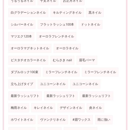
うるうるネイル
干支ネイル
お正月ネイル
白グラデーションネイル
キルティングネイル
黒ネイル
シルバーネイル
フラットラッシュ100本
ドットネイル
マツエク120本
オーロラフレンチネイル
オーロラマグネットネイル
オーロラネイル
ピスタチオカラーネイル
むらさき nail
眉毛パーマ
ダブルロック100束
ミラーフレンチネイル
ミラーフレンチネイル
立ち上げタイプ
ユニコーンネイル
ユニコーンネイル
最新ラッシュリフト
最新ラッシュリフト
最新ラッシュリフト
梅雨ネイル
キレイネイル
デザインネイル
炎ネイル
ホワイトネイル
ヴァンクリネイル
#眉ワックス
雨に強い