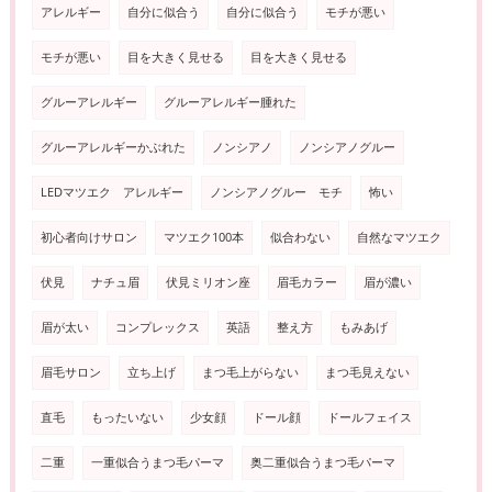
アレルギー
自分に似合う
自分に似合う
モチが悪い
モチが悪い
目を大きく見せる
目を大きく見せる
グルーアレルギー
グルーアレルギー腫れた
グルーアレルギーかぶれた
ノンシアノ
ノンシアノグルー
LEDマツエク アレルギー
ノンシアノグルー モチ
怖い
初心者向けサロン
マツエク100本
似合わない
自然なマツエク
伏見
ナチュ眉
伏見ミリオン座
眉毛カラー
眉が濃い
眉が太い
コンプレックス
英語
整え方
もみあげ
眉毛サロン
立ち上げ
まつ毛上がらない
まつ毛見えない
直毛
もったいない
少女顔
ドール顔
ドールフェイス
二重
一重似合うまつ毛パーマ
奥二重似合うまつ毛パーマ