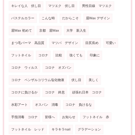
キレイな人 伏し目
マツエク 伏し目
男性目線 マツエク
パステルカラー
こんな時
だからこそ
眉Wax デザイン
眉Wax 初めて
京都 眉Wax
大学 新入生
まつ毛パーマ 高品質
マツパ デザイン
目尻長め
可愛い
フットネイル
コロナ
比較
強くても
印象に
コロナ ウィルス
コロナ オズバン
コロナ ペンザルコリウム塩化物液
伏し目
美しく
コロナに負けるか
コロナ 終息
頑張れ日本 コロナ
水彩アート
オスバン 消毒
コロナ 負けるな
手指消毒 コロナ
皆様へ
お知らせ
フットネイル 赤
フットネイル レッド
キラキラnail
グラデーション