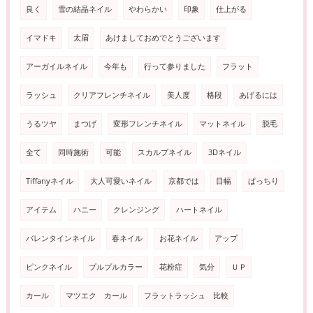
良く
雪の結晶ネイル
やわらかい
印象
仕上がる
イマドキ
太眉
あけましておめでとうございます
アーガイルネイル
今年も
行って参りました
フラット
ラッシュ
クリアフレンチネイル
美人度
格段
あげるには
うるツヤ
まつげ
変形フレンチネイル
マットネイル
脱毛
全て
同時施術
可能
スカルプネイル
3Dネイル
Tiffanyネイル
大人可愛いネイル
京都では
目幅
ぱっちり
アイテム
ハニー
クレンジング
ハートネイル
バレンタインネイル
春ネイル
お花ネイル
アップ
ピンクネイル
プルプルカラー
花粉症
気分
ＵＰ
カール
マツエク カール
フラットラッシュ 比較