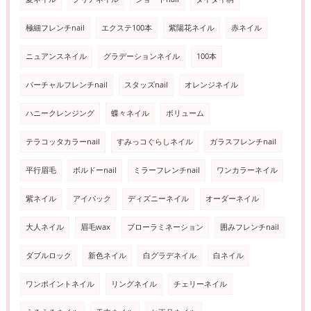
極細フレンチnail
エクステ100本
紫陽花ネイル
赤ネイル
ニュアンスネイル
グラデーションネイル
100本
バーチャルフレンチnail
スタッズnail
オレンジネイル
ハニークレンジング
蝶々ネイル
ボリューム
テラコッタカラーnail
すみっコぐらしネイル
ガラスフレンチnail
平行眉毛
ボルドーnail
ミラーフレンチnail
ワンカラーネイル
紫ネイル
アイパック
ディズニーネイル
オーダーネイル
大人ネイル
眉毛wax
ブローラミネーション
囲みフレンチnail
ダブルロック
新色ネイル
白グラデネイル
白ネイル
ワンポイントネイル
リングネイル
チェリーネイル