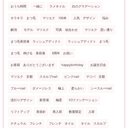
おうち時間
一緒に
ラメネイル
白のグラデーション
キラキラ まつ毛
マツエク 100本
人気 デザイン
悩み
解消
モデル マツエク
写真 似合わせ
マツエク 思い通り
まつ毛美容液 ラッシュアディクト
ラッシュアディクト まつ毛
まつ毛 伸びる 美容液
8周年 お祝い
お客様 ありがとうございます
happybirthday
お誕生日会
マツエク 京都
スカルプnail
ピンクnail
マツパ 京都
ブルーnail
ダメージレス
極上
柔らかい
シースルーnail
流行りデザイン
新登場
極柔
V3ファンデーション
リフトアップ
美容針
再入荷
数量限定
入荷
ナチュラル フレンチ
フレンチ ネイル
ネイル スカルプ