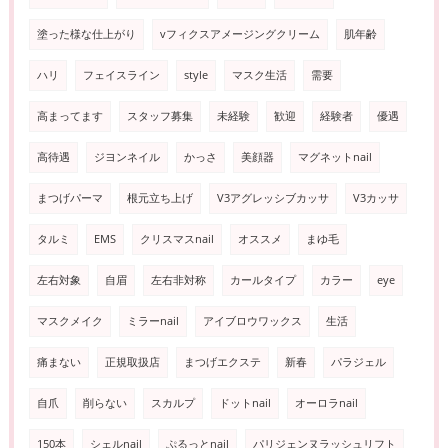
塗った様な仕上がり
vフィクスアメージングクリーム
肌年齢
ハリ
フェイスライン
style
マスク生活
需要
高まってます
スタッフ募集
未経験
歓迎
経験者
優遇
高待遇
ジヨンネイル
かっさ
美顔器
マグネットnail
まつげパーマ
根元立ち上げ
V3アグレッシブカッサ
V3カッサ
タルミ
EMS
クリスマスnail
オススメ
まゆ毛
左右対象
自眉
左右非対称
カールタイプ
カラー
eye
マスクメイク
ミラーnail
アイブロウワックス
生活
痛まない
正規取扱店
まつげエクステ
新春
パラジェル
自爪
削らない
スカルプ
ドットnail
オーロラnail
150本
シェルnail
ぷるっとnail
パリジェンヌラッシュリフト