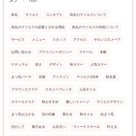
Tags
烏丸
マツエク
コンセプト
烏丸のマツエクについて
烏丸のマツエクの必要とされる理由
烏丸のマツエクの内容について
サービス
メニュー
スタッフ
アクセス
サロンコスメーア
お問い合わせ
プライバシーポリシー
スクール
本数
ナチュラル
長さ
デザイン
秋カラー
人気カラー
まつ毛パーマ
京都
アイライン
マツエク200本
秋支度
ブラウンエクステ
スキニーフレンチ
上品ネイル
カラーエクステ
秋おすすめ
優しいイメージ
マツエクデザイン
まつ毛が上がる
目の印象
変わる
秋ネイル
自まつ毛
活かして
魅力ある
お目元へ
ヴィーナスカール
叶える