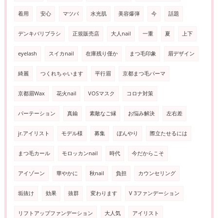
着用
安心
マツパ
水光肌
美容爆弾
今
話題
デンキバリブラシ
正規販売店
大人nail
一重
夏
上下
eyelash
スイカnail
在庫残り僅か
まつ毛印象
眉デザイン
綺麗
つくれちゃいます
平行眉
京都まつ毛パーマ
京都眉Wax
花火nail
VOSマスク
コロナ対策
パーテーション
真鍮
素敵なご縁
お悩み解決
左右差
jr.アイリスト
モデル様
募集
ぼんやり
際立たせるには
まつ毛カール
モロッカンnail
時代
今だからこそ
アイゾーン
華やかに
秋nail
負担
カウンセリング
垢抜け
効果
抜群
変わります
V 3ファンデーション
リフトアップファンデーション
大人気
アイリスト