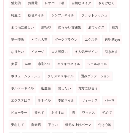
魅力的
お目元
レオパード柄
自然なメイク
さりげなく
綺麗に
秋色ネイル
シンプルネイル
フラットラッシュ
まつ毛に優しい
眉WAX
柔らかい雰囲気
眉ワックス
魅力
第一印象
とても大事
ダークブラウン
エクステ
透明感eye
なりたい
イメージ
大人可愛い
冬人気デザイン
引き出す
美眉
wax
水彩nail
キラキラネイル
シェルネイル
ボリュームラッシュ
クリスマスネイル
囲みグラデーション
ボルドーネイル
密度感
出したい
貴方に似合う
エクステは？
冬ネイル
季節ネイル
ヴィーナス
パーマ
ビューラー
要らず
おすすめ
眉
ワックス
初めて
安心して
御来店
下さい
根元立上げパーマ
付け心地