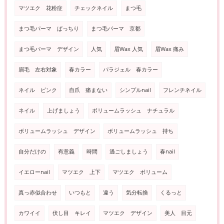
マツエク 花粉症
チェックネイル
まつ毛
まつ毛パーマ ぱっちり
まつ毛パーマ 京都
まつ毛パーマ デザイン
人気
眉Wax 人気
眉Wax 痛み
眉毛 左右対象
春カラー
パラジェル 春カラー
ネイル ピンク
自爪 痛まない
シンプルnail
フレンチネイル
ネイル
上げましょう
ボリュームラッシュ ナチュラル
ボリュームラッシュ デザイン
ボリュームラッシュ 持ち
自分だけの
有意義
時間
過ごしましょう
春nail
イエローnail
マツエク 上下
マツエク ボリューム
真っ赤似合わせ
いつもと
違う
気分転換
くるっと
カワイイ
伏し目 キレイ
マツエク デザイン
美人 目元