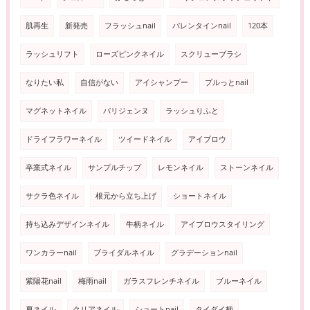
肌再生
新発売
フラッシュnail
バレンタインnail
120本
ラッシュリフト
ローズピンクネイル
スクリューブラシ
なりたい私
自信がない
アイシャンプー
プルっとnail
マグネットネイル
パリジェンヌ
ラッシュりふと
ドライフラワーネイル
ツイードネイル
アイブロウ
卒業式ネイル
サンプルチップ
レモンネイル
ストーンネイル
サクラ色ネイル
根元から立ち上げ
ショートネイル
持ち込みデザインネイル
牛柄ネイル
アイブロウスタイリング
ワンカラーnail
ブライダルネイル
グラデーションnail
紫陽花nail
梅雨nail
ガラスフレンチネイル
ブルーネイル
夏ネイル
クリアネイル
ショートnail
タイダイ柄