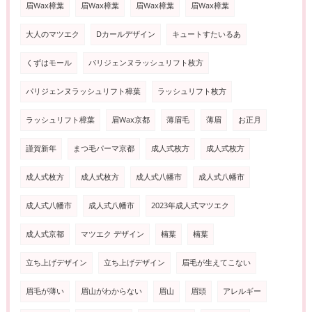
眉Wax樟葉
眉Wax樟葉
眉Wax樟葉
眉Wax樟葉
大人のマツエク
Dカールデザイン
キュートすたいるあ
くずはモール
パリジェンヌラッシュリフト枚方
パリジェンヌラッシュリフト樟葉
ラッシュリフト枚方
ラッシュリフト樟葉
眉Wax京都
薄眉毛
薄眉
お正月
謹賀新年
まつ毛パーマ京都
成人式枚方
成人式枚方
成人式枚方
成人式枚方
成人式八幡市
成人式八幡市
成人式八幡市
成人式八幡市
2023年成人式マツエク
成人式京都
マツエク デザイン
楠葉
楠葉
立ち上げデザイン
立ち上げデザイン
眉毛が生えてこない
眉毛が薄い
眉山がわからない
眉山
眉頭
アレルギー