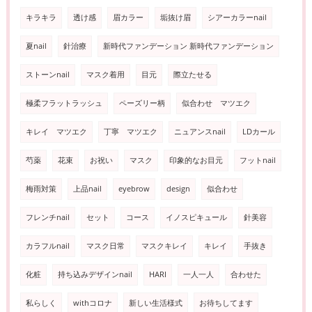
キラキラ
透け感
眉カラー
垢抜け眉
シアーカラーnail
夏nail
針治療
新時代ファンデーション 新時代ファンデーション
ストーンnail
マスク着用
目元
際立たせる
極柔フラットラッシュ
ペーズリー柄
似合わせ マツエク
キレイ マツエク
丁寧 マツエク
ニュアンスnail
LDカール
芍薬
花束
お祝い
マスク
印象的なお目元
フットnail
梅雨対策
上品nail
eyebrow
design
似合わせ
フレンチnail
セット
コース
イノスピキュール
針美容
カラフルnail
マスク日常
マスクキレイ
キレイ
手抜き
化粧
持ち込みデザインnail
HARI
一人一人
合わせた
私らしく
withコロナ
新しい生活様式
お待ちしてます