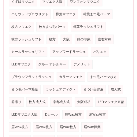
くずはマツエク
マツエク大阪
ワンフォンマツエク
ハリウッドブロウリフト
樟葉マツエク
樟葉まつ毛パーマ
枚方マツエク
枚方まつ毛パーマ
樟葉ラッシュリフト
枚方ラッシュリフト
枚方
大阪
顔の印象
左右対称
カールラッシュリフト
アップワードラッシュ
パリエク
LEDマツエク
グルー アレルギー
デメリット
ブラウンフラットラッシュ
カラーマツエク
まつ毛パーマ枚方
まつ毛パーマ樟葉
ラッシュアディクト
まつげ美容液
成人式
前撮り
枚方成人式
京都成人式
大阪成功
LEDマツエク京都
LEDマツエク大阪
Dカール
眉Wax枚方
眉Wax枚方
眉Wax枚方
眉Wax枚方
眉Wax枚方
眉Wax樟葉