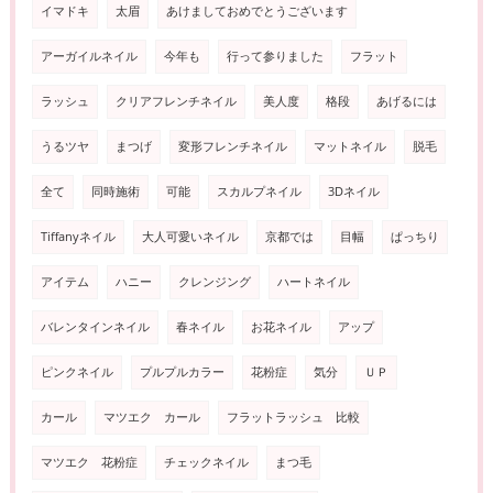
イマドキ
太眉
あけましておめでとうございます
アーガイルネイル
今年も
行って参りました
フラット
ラッシュ
クリアフレンチネイル
美人度
格段
あげるには
うるツヤ
まつげ
変形フレンチネイル
マットネイル
脱毛
全て
同時施術
可能
スカルプネイル
3Dネイル
Tiffanyネイル
大人可愛いネイル
京都では
目幅
ぱっちり
アイテム
ハニー
クレンジング
ハートネイル
バレンタインネイル
春ネイル
お花ネイル
アップ
ピンクネイル
プルプルカラー
花粉症
気分
ＵＰ
カール
マツエク カール
フラットラッシュ 比較
マツエク 花粉症
チェックネイル
まつ毛