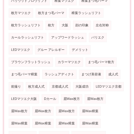
ハリウッドブロウリフト
樟葉マツエク
樟葉まつ毛パーマ
枚方マツエク
枚方まつ毛パーマ
樟葉ラッシュリフト
枚方ラッシュリフト
枚方
大阪
顔の印象
左右対称
カールラッシュリフト
アップワードラッシュ
パリエク
LEDマツエク
グルー アレルギー
デメリット
ブラウンフラットラッシュ
カラーマツエク
まつ毛パーマ枚方
まつ毛パーマ樟葉
ラッシュアディクト
まつげ美容液
成人式
前撮り
枚方成人式
京都成人式
大阪成功
LEDマツエク京都
LEDマツエク大阪
Dカール
眉Wax枚方
眉Wax枚方
眉Wax枚方
眉Wax枚方
眉Wax枚方
眉Wax樟葉
眉Wax樟葉
眉Wax樟葉
眉Wax樟葉
眉Wax樟葉