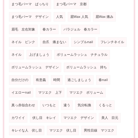
まつ毛パーマ ぱっちり
まつ毛パーマ 京都
まつ毛パーマ デザイン
人気
眉Wax 人気
眉Wax 痛み
眉毛 左右対象
春カラー
パラジェル 春カラー
ネイル ピンク
自爪 痛まない
シンプルnail
フレンチネイル
ネイル
上げましょう
ボリュームラッシュ ナチュラル
ボリュームラッシュ デザイン
ボリュームラッシュ 持ち
自分だけの
有意義
時間
過ごしましょう
春nail
イエローnail
マツエク 上下
マツエク ボリューム
真っ赤似合わせ
いつもと
違う
気分転換
くるっと
カワイイ
伏し目 キレイ
マツエク デザイン
美人 目元
キレイな人 伏し目
マツエク 伏し目
男性目線 マツエク