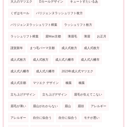
大人のマツエク
Dカールデザイン
キュートすたいるあ
くずはモール
パリジェンヌラッシュリフト枚方
パリジェンヌラッシュリフト樟葉
ラッシュリフト枚方
ラッシュリフト樟葉
眉Wax京都
薄眉毛
薄眉
お正月
謹賀新年
まつ毛パーマ京都
成人式枚方
成人式枚方
成人式枚方
成人式枚方
成人式八幡市
成人式八幡市
成人式八幡市
成人式八幡市
2023年成人式マツエク
成人式京都
マツエク デザイン
楠葉
楠葉
立ち上げデザイン
立ち上げデザイン
眉毛が生えてこない
眉毛が薄い
眉山がわからない
眉山
眉頭
アレルギー
アレルギー
自分に似合う
自分に似合う
モチが悪い