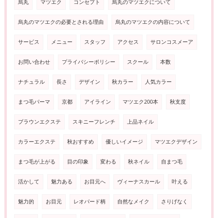
烏丸
マツエク
コンセプト
烏丸のマツエクについて
烏丸のマツエクの必要とされる理由
烏丸のマツエクの内容について
サービス
メニュー
スタッフ
アクセス
サロンコスメーア
お問い合わせ
プライバシーポリシー
スクール
本数
ナチュラル
長さ
デザイン
秋カラー
人気カラー
まつ毛パーマ
京都
アイライン
マツエク200本
秋支度
ブラウンエクステ
スキニーフレンチ
上品ネイル
カラーエクステ
秋おすすめ
優しいイメージ
マツエクデザイン
まつ毛が上がる
目の印象
変わる
秋ネイル
自まつ毛
活かして
魅力ある
お目元へ
ヴィーナスカール
叶える
魅力的
お目元
レオパード柄
自然なメイク
さりげなく