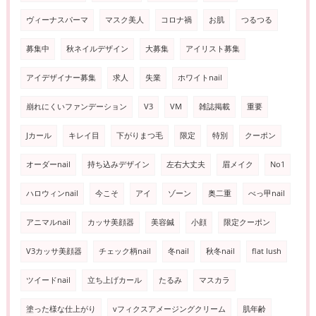
ヴィーナスパーマ
マスク美人
コロナ禍
お肌
つるつる
募集中
秋ネイルデザイン
大募集
アイリスト募集
アイデザイナー募集
求人
失業
ホワイトnail
崩れにくいファンデーション
V3
VM
雑誌掲載
重要
Jカール
キレイ目
下がりまつ毛
限定
特別
クーポン
オーダーnail
持ち込みデザイン
左右大丈夫
眉メイク
No1
ハロウィンnail
今こそ
アイ
ゾーン
奥二重
べっ甲nail
アニマルnail
カッサ美顔器
美容鍼
小顔
限定クーポン
V3カッサ美顔器
チェック柄nail
冬nail
秋冬nail
flat lush
ツイードnail
立ち上げカール
たるみ
マスカラ
塗った様な仕上がり
vフィクスアメージングクリーム
肌年齢