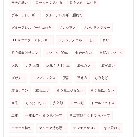
モチが悪い
目を大きく見せる
目を大きく見せる
グルーアレルギー
グルーアレルギー腫れた
グルーアレルギーかぶれた
ノンシアノ
ノンシアノグルー
LEDマツエク アレルギー
ノンシアノグルー モチ
怖い
初心者向けサロン
マツエク100本
似合わない
自然なマツエク
伏見
ナチュ眉
伏見ミリオン座
眉毛カラー
眉が濃い
眉が太い
コンプレックス
英語
整え方
もみあげ
眉毛サロン
立ち上げ
まつ毛上がらない
まつ毛見えない
直毛
もったいない
少女顔
ドール顔
ドールフェイス
二重
一重似合うまつ毛パーマ
奥二重似合うまつ毛パーマ
マツエク持ち
マツエク持ち悪い
マツエクサロン
すぐ取れる