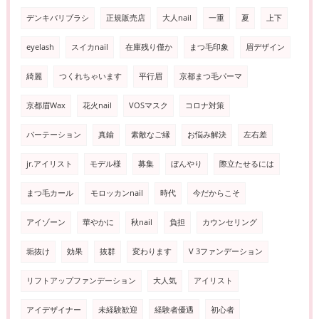
デンキバリブラシ
正規販売店
大人nail
一重
夏
上下
eyelash
スイカnail
在庫残り僅か
まつ毛印象
眉デザイン
綺麗
つくれちゃいます
平行眉
京都まつ毛パーマ
京都眉Wax
花火nail
VOSマスク
コロナ対策
パーテーション
真鍮
素敵なご縁
お悩み解決
左右差
jr.アイリスト
モデル様
募集
ぼんやり
際立たせるには
まつ毛カール
モロッカンnail
時代
今だからこそ
アイゾーン
華やかに
秋nail
負担
カウンセリング
垢抜け
効果
抜群
変わります
V 3ファンデーション
リフトアップファンデーション
大人気
アイリスト
アイデザイナー
未経験歓迎
経験者優遇
初心者