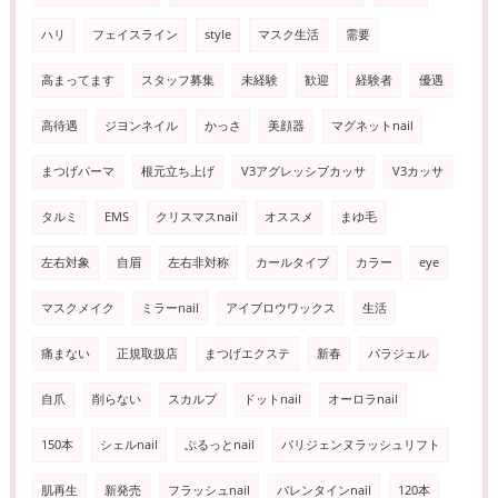
ハリ
フェイスライン
style
マスク生活
需要
高まってます
スタッフ募集
未経験
歓迎
経験者
優遇
高待遇
ジヨンネイル
かっさ
美顔器
マグネットnail
まつげパーマ
根元立ち上げ
V3アグレッシブカッサ
V3カッサ
タルミ
EMS
クリスマスnail
オススメ
まゆ毛
左右対象
自眉
左右非対称
カールタイプ
カラー
eye
マスクメイク
ミラーnail
アイブロウワックス
生活
痛まない
正規取扱店
まつげエクステ
新春
パラジェル
自爪
削らない
スカルプ
ドットnail
オーロラnail
150本
シェルnail
ぷるっとnail
パリジェンヌラッシュリフト
肌再生
新発売
フラッシュnail
バレンタインnail
120本