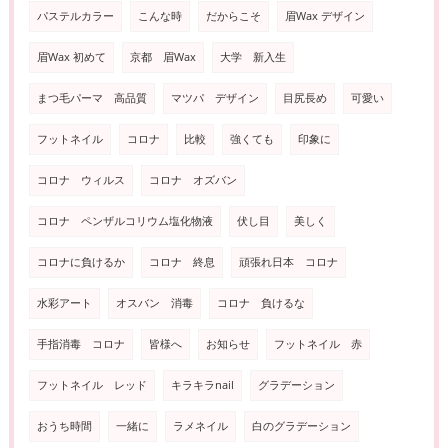
パステルカラー
こんな時
だからこそ
眉Wax デザイン
眉Wax 初めて
京都 眉Wax
大学 新入生
まつ毛パーマ 高品質
マツパ デザイン
目尻長め
可愛い
フットネイル
コロナ
比較
強くても
印象に
コロナ ウィルス
コロナ オズバン
コロナ ペンザルコリウム塩化物液
伏し目
美しく
コロナに負けるか
コロナ 終息
頑張れ日本 コロナ
水彩アート
オスバン 消毒
コロナ 負けるな
手指消毒 コロナ
皆様へ
お知らせ
フットネイル 赤
フットネイル レッド
キラキラnail
グラデーション
おうち時間
一緒に
ラメネイル
白のグラデーション