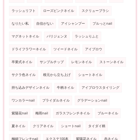
ラッシュリフト
ローズピンクネイル
スクリューブラシ
なりたい私
自信がない
アイシャンプー
プルっとnail
マグネットネイル
パリジェンヌ
ラッシュりふと
ドライフラワーネイル
ツイードネイル
アイブロウ
卒業式ネイル
サンプルチップ
レモンネイル
ストーンネイル
サクラ色ネイル
根元から立ち上げ
ショートネイル
持ち込みデザインネイル
牛柄ネイル
アイブロウスタイリング
ワンカラーnail
ブライダルネイル
グラデーションnail
紫陽花nail
梅雨nail
ガラスフレンチネイル
ブルーネイル
夏ネイル
クリアネイル
ショートnail
タイダイ柄
極細フレンチnail
エクステ100本
紫陽花ネイル
赤ネイル