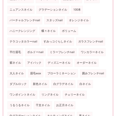
ニュアンスネイル
グラデーションネイル
100本
バーチャルフレンチnail
スタッズnail
オレンジネイル
ハニークレンジング
蝶々ネイル
ボリューム
テラコッタカラーnail
すみっコぐらしネイル
ガラスフレンチnail
平行眉毛
ボルドーnail
ミラーフレンチnail
ワンカラーネイル
紫ネイル
アイパック
ディズニーネイル
オーダーネイル
大人ネイル
眉毛wax
ブローラミネーション
囲みフレンチnail
ダブルロック
新色ネイル
白グラデネイル
白ネイル
ワンポイントネイル
リングネイル
チェリーネイル
うるうるネイル
干支ネイル
お正月ネイル
白グラデーションネイル
キルティングネイル
黒ネイル