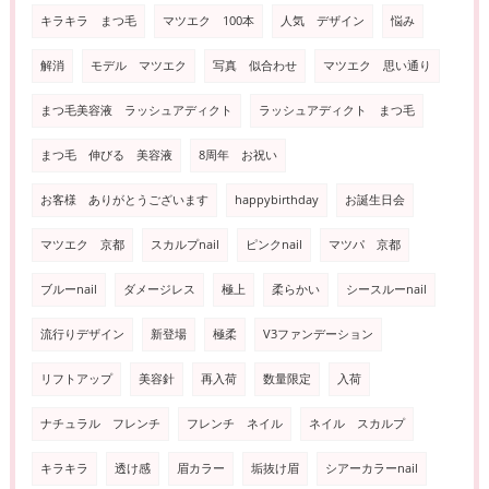
キラキラ まつ毛
マツエク 100本
人気 デザイン
悩み
解消
モデル マツエク
写真 似合わせ
マツエク 思い通り
まつ毛美容液 ラッシュアディクト
ラッシュアディクト まつ毛
まつ毛 伸びる 美容液
8周年 お祝い
お客様 ありがとうございます
happybirthday
お誕生日会
マツエク 京都
スカルプnail
ピンクnail
マツパ 京都
ブルーnail
ダメージレス
極上
柔らかい
シースルーnail
流行りデザイン
新登場
極柔
V3ファンデーション
リフトアップ
美容針
再入荷
数量限定
入荷
ナチュラル フレンチ
フレンチ ネイル
ネイル スカルプ
キラキラ
透け感
眉カラー
垢抜け眉
シアーカラーnail