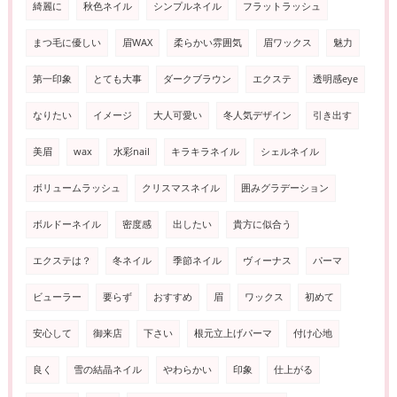
綺麗に
秋色ネイル
シンプルネイル
フラットラッシュ
まつ毛に優しい
眉WAX
柔らかい雰囲気
眉ワックス
魅力
第一印象
とても大事
ダークブラウン
エクステ
透明感eye
なりたい
イメージ
大人可愛い
冬人気デザイン
引き出す
美眉
wax
水彩nail
キラキラネイル
シェルネイル
ボリュームラッシュ
クリスマスネイル
囲みグラデーション
ボルドーネイル
密度感
出したい
貴方に似合う
エクステは？
冬ネイル
季節ネイル
ヴィーナス
パーマ
ビューラー
要らず
おすすめ
眉
ワックス
初めて
安心して
御来店
下さい
根元立上げパーマ
付け心地
良く
雪の結晶ネイル
やわらかい
印象
仕上がる