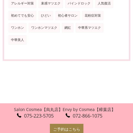
アレルギー対策
束感マツエク
バインドロック
人気復活
初めてでも安心
ひどい
初心者サロン
花粉症対策
ワンホン
ワンホンマツエク
網紅
中華系マツエク
中華美人
Salon Cosmea【烏丸店】
Envy by Cosmea【樟葉店】
075-223-5705
072-866-1075
ご予約はこちら