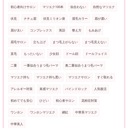
初心者向けサロン
マツエク100本
似合わない
自然なマツエク
伏見
ナチュ眉
伏見ミリオン座
眉毛カラー
眉が濃い
眉が太い
コンプレックス
英語
整え方
もみあげ
眉毛サロン
立ち上げ
まつ毛上がらない
まつ毛見えない
直毛
もったいない
少女顔
ドール顔
ドールフェイス
二重
一重似合うまつ毛パーマ
奥二重似合うまつ毛パーマ
マツエク持ち
マツエク持ち悪い
マツエクサロン
すぐ取れる
アレルギー対策
束感マツエク
バインドロック
人気復活
初めてでも安心
ひどい
初心者サロン
花粉症対策
ワンホン
ワンホンマツエク
網紅
中華系マツエク
中華美人