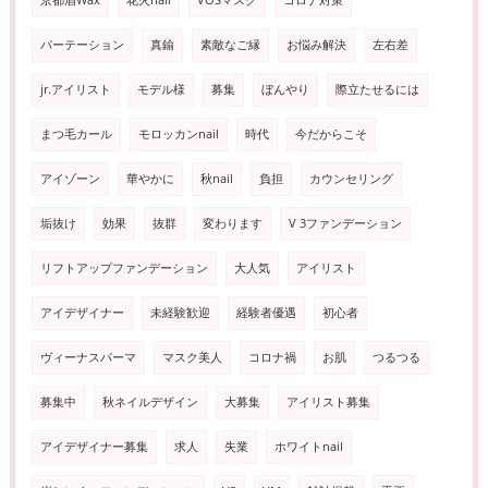
京都眉Wax
花火nail
VOSマスク
コロナ対策
パーテーション
真鍮
素敵なご縁
お悩み解決
左右差
jr.アイリスト
モデル様
募集
ぼんやり
際立たせるには
まつ毛カール
モロッカンnail
時代
今だからこそ
アイゾーン
華やかに
秋nail
負担
カウンセリング
垢抜け
効果
抜群
変わります
V 3ファンデーション
リフトアップファンデーション
大人気
アイリスト
アイデザイナー
未経験歓迎
経験者優遇
初心者
ヴィーナスパーマ
マスク美人
コロナ禍
お肌
つるつる
募集中
秋ネイルデザイン
大募集
アイリスト募集
アイデザイナー募集
求人
失業
ホワイトnail