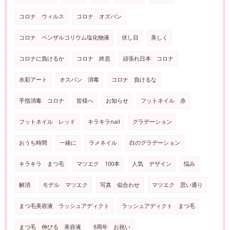
コロナ ウィルス
コロナ オズバン
コロナ ペンザルコリウム塩化物液
伏し目
美しく
コロナに負けるか
コロナ 終息
頑張れ日本 コロナ
水彩アート
オスバン 消毒
コロナ 負けるな
手指消毒 コロナ
皆様へ
お知らせ
フットネイル 赤
フットネイル レッド
キラキラnail
グラデーション
おうち時間
一緒に
ラメネイル
白のグラデーション
キラキラ まつ毛
マツエク 100本
人気 デザイン
悩み
解消
モデル マツエク
写真 似合わせ
マツエク 思い通り
まつ毛美容液 ラッシュアディクト
ラッシュアディクト まつ毛
まつ毛 伸びる 美容液
8周年 お祝い