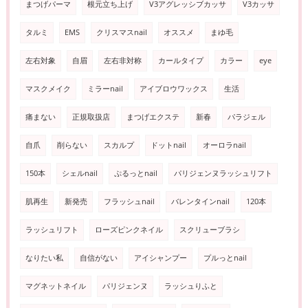
まつげパーマ
根元立ち上げ
V3アグレッシブカッサ
V3カッサ
タルミ
EMS
クリスマスnail
オススメ
まゆ毛
左右対象
自眉
左右非対称
カールタイプ
カラー
eye
マスクメイク
ミラーnail
アイブロウワックス
生活
痛まない
正規取扱店
まつげエクステ
新春
パラジェル
自爪
削らない
スカルプ
ドットnail
オーロラnail
150本
シェルnail
ぷるっとnail
パリジェンヌラッシュリフト
肌再生
新発売
フラッシュnail
バレンタインnail
120本
ラッシュリフト
ローズピンクネイル
スクリューブラシ
なりたい私
自信がない
アイシャンプー
プルっとnail
マグネットネイル
パリジェンヌ
ラッシュりふと