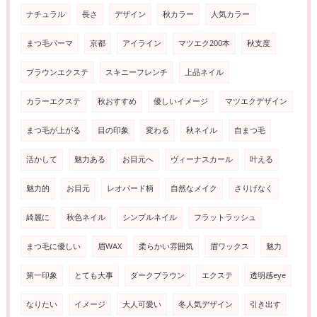
ナチュラル
長さ
デザイン
秋カラー
人気カラー
まつ毛パーマ
京都
アイライン
マツエク200本
秋支度
ブラウンエクステ
スキニーフレンチ
上品ネイル
カラーエクステ
秋おすすめ
優しいイメージ
マツエクデザイン
まつ毛が上がる
目の印象
変わる
秋ネイル
自まつ毛
活かして
魅力ある
お目元へ
ヴィーナスカール
叶える
魅力的
お目元
レオパード柄
自然なメイク
さりげなく
綺麗に
秋色ネイル
シンプルネイル
フラットラッシュ
まつ毛に優しい
眉WAX
柔らかい雰囲気
眉ワックス
魅力
第一印象
とても大事
ダークブラウン
エクステ
透明感eye
なりたい
イメージ
大人可愛い
冬人気デザイン
引き出す