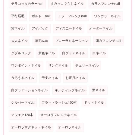
テラコッタカラーnail
すみっコぐらしネイル
ガラスフレンチnail
平行眉毛
ボルドーnail
ミラーフレンチnail
ワンカラーネイル
紫ネイル
アイパック
ディズニーネイル
オーダーネイル
大人ネイル
眉毛wax
ブローラミネーション
囲みフレンチnail
ダブルロック
新色ネイル
白グラデネイル
白ネイル
ワンポイントネイル
リングネイル
チェリーネイル
うるうるネイル
干支ネイル
お正月ネイル
白グラデーションネイル
キルティングネイル
黒ネイル
シルバーネイル
フラットラッシュ100本
ドットネイル
マツエク120本
オーロラフレンチネイル
オーロラマグネットネイル
オーロラネイル