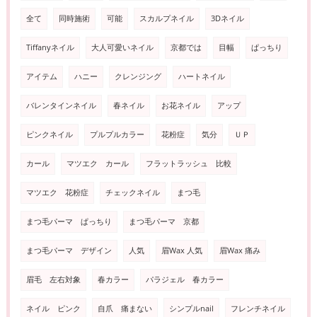
全て
同時施術
可能
スカルプネイル
3Dネイル
Tiffanyネイル
大人可愛いネイル
京都では
目幅
ぱっちり
アイテム
ハニー
クレンジング
ハートネイル
バレンタインネイル
春ネイル
お花ネイル
アップ
ピンクネイル
プルプルカラー
花粉症
気分
ＵＰ
カール
マツエク カール
フラットラッシュ 比較
マツエク 花粉症
チェックネイル
まつ毛
まつ毛パーマ ぱっちり
まつ毛パーマ 京都
まつ毛パーマ デザイン
人気
眉Wax 人気
眉Wax 痛み
眉毛 左右対象
春カラー
パラジェル 春カラー
ネイル ピンク
自爪 痛まない
シンプルnail
フレンチネイル