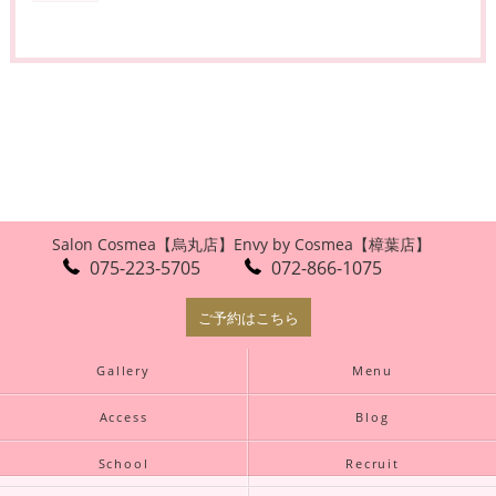
Salon Cosmea【烏丸店】
Envy by Cosmea【樟葉店】
075-223-5705
072-866-1075
ご予約はこちら
Gallery
Menu
Access
Blog
School
Recruit