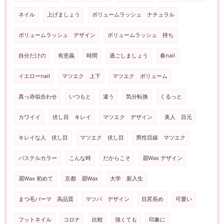
ネイル
上げましょう
ボリュームラッシュ ナチュラル
ボリュームラッシュ デザイン
ボリュームラッシュ 持ち
自分だけの
有意義
時間
過ごしましょう
春nail
イエローnail
マツエク 上下
マツエク ボリューム
真っ赤似合わせ
いつもと
違う
気分転換
くるっと
カワイイ
伏し目 キレイ
マツエク デザイン
美人 目元
キレイな人 伏し目
マツエク 伏し目
男性目線 マツエク
パステルカラー
こんな時
だからこそ
眉Wax デザイン
眉Wax 初めて
京都 眉Wax
大学 新入生
まつ毛パーマ 高品質
マツパ デザイン
目尻長め
可愛い
フットネイル
コロナ
比較
強くても
印象に