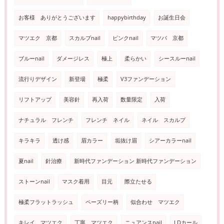
お客様 ありがとうございます
happybirthday
お誕生日会
マツエク 京都
スカルプnail
ピンクnail
マツパ 京都
ブルーnail
ダメージレス
極上
柔らかい
シースルーnail
流行りデザイン
新登場
極柔
V3ファンデーション
リフトアップ
美容針
再入荷
数量限定
入荷
ナチュラル フレンチ
フレンチ ネイル
ネイル スカルプ
キラキラ
透け感
眉カラー
垢抜け眉
シアーカラーnail
夏nail
針治療
新時代ファンデーション 新時代ファンデーション
ストーンnail
マスク着用
目元
際立たせる
極柔フラットラッシュ
ペーズリー柄
似合わせ マツエク
キレイ マツエク
丁寧 マツエク
ニュアンスnail
LDカール