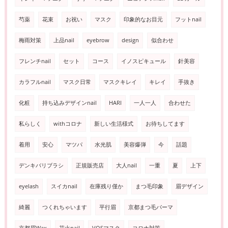
芍薬
花束
お祝い
マスク
印象的なお目元
フットnail
梅雨対策
上品nail
eyebrow
design
似合わせ
フレンチnail
セット
コース
イノスピキュール
針美容
カラフルnail
マスク日常
マスクキレイ
キレイ
手抜き
化粧
持ち込みデザインnail
HARI
一人一人
合わせた
私らしく
withコロナ
新しい生活様式
お待ちしてます
着用
安心
マツパ
水光肌
美容爆弾
今
話題
デンキバリブラシ
正規販売店
大人nail
一重
夏
上下
eyelash
スイカnail
在庫残り僅か
まつ毛印象
眉デザイン
綺麗
つくれちゃいます
平行眉
京都まつ毛パーマ