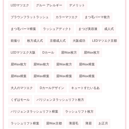
LEDマツエク
グルー アレルギー
デメリット
ブラウンフラットラッシュ
カラーマツエク
まつ毛パーマ枚方
まつ毛パーマ樟葉
ラッシュアディクト
まつげ美容液
成人式
前撮り
枚方成人式
京都成人式
大阪成功
LEDマツエク京都
LEDマツエク大阪
Dカール
眉Wax枚方
眉Wax枚方
眉Wax枚方
眉Wax枚方
眉Wax枚方
眉Wax樟葉
眉Wax樟葉
眉Wax樟葉
眉Wax樟葉
眉Wax樟葉
大人のマツエク
Dカールデザイン
キュートすたいるあ
くずはモール
パリジェンヌラッシュリフト枚方
パリジェンヌラッシュリフト樟葉
ラッシュリフト枚方
ラッシュリフト樟葉
眉Wax京都
薄眉毛
薄眉
お正月