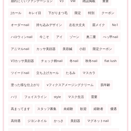
崩れにくいファンデーション
V3
VM
雑誌掲載
重要
Jカール
キレイ目
下がりまつ毛
限定
特別
クーポン
オーダーnail
持ち込みデザイン
左右大丈夫
眉メイク
No1
ハロウィンnail
今こそ
アイ
ゾーン
奥二重
べっ甲nail
アニマルnail
カッサ美顔器
美容鍼
小顔
限定クーポン
V3カッサ美顔器
チェック柄nail
冬nail
秋冬nail
flat lush
ツイードnail
立ち上げカール
たるみ
マスカラ
塗った様な仕上がり
vフィクスアメージングクリーム
肌年齢
ハリ
フェイスライン
style
マスク生活
需要
高まってます
スタッフ募集
未経験
歓迎
経験者
優遇
高待遇
ジヨンネイル
かっさ
美顔器
マグネットnail