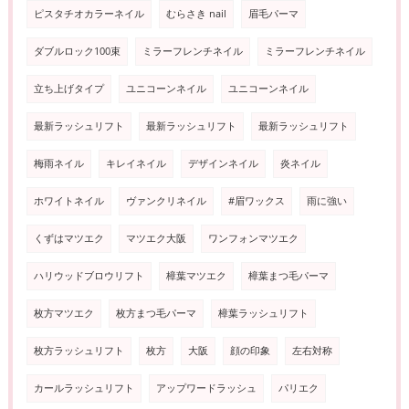
ピスタチオカラーネイル
むらさき nail
眉毛パーマ
ダブルロック100束
ミラーフレンチネイル
ミラーフレンチネイル
立ち上げタイプ
ユニコーンネイル
ユニコーンネイル
最新ラッシュリフト
最新ラッシュリフト
最新ラッシュリフト
梅雨ネイル
キレイネイル
デザインネイル
炎ネイル
ホワイトネイル
ヴァンクリネイル
#眉ワックス
雨に強い
くずはマツエク
マツエク大阪
ワンフォンマツエク
ハリウッドブロウリフト
樟葉マツエク
樟葉まつ毛パーマ
枚方マツエク
枚方まつ毛パーマ
樟葉ラッシュリフト
枚方ラッシュリフト
枚方
大阪
顔の印象
左右対称
カールラッシュリフト
アップワードラッシュ
パリエク