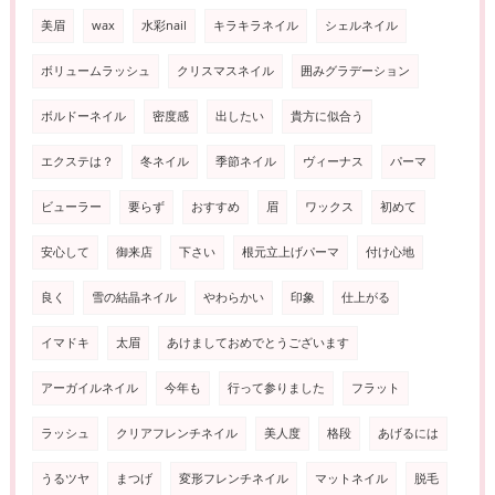
美眉
wax
水彩nail
キラキラネイル
シェルネイル
ボリュームラッシュ
クリスマスネイル
囲みグラデーション
ボルドーネイル
密度感
出したい
貴方に似合う
エクステは？
冬ネイル
季節ネイル
ヴィーナス
パーマ
ビューラー
要らず
おすすめ
眉
ワックス
初めて
安心して
御来店
下さい
根元立上げパーマ
付け心地
良く
雪の結晶ネイル
やわらかい
印象
仕上がる
イマドキ
太眉
あけましておめでとうございます
アーガイルネイル
今年も
行って参りました
フラット
ラッシュ
クリアフレンチネイル
美人度
格段
あげるには
うるツヤ
まつげ
変形フレンチネイル
マットネイル
脱毛