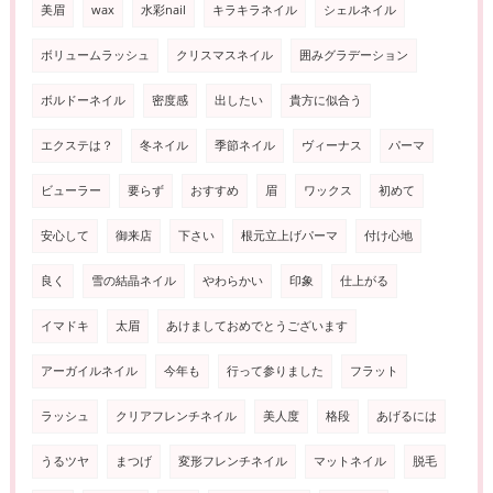
美眉
wax
水彩nail
キラキラネイル
シェルネイル
ボリュームラッシュ
クリスマスネイル
囲みグラデーション
ボルドーネイル
密度感
出したい
貴方に似合う
エクステは？
冬ネイル
季節ネイル
ヴィーナス
パーマ
ビューラー
要らず
おすすめ
眉
ワックス
初めて
安心して
御来店
下さい
根元立上げパーマ
付け心地
良く
雪の結晶ネイル
やわらかい
印象
仕上がる
イマドキ
太眉
あけましておめでとうございます
アーガイルネイル
今年も
行って参りました
フラット
ラッシュ
クリアフレンチネイル
美人度
格段
あげるには
うるツヤ
まつげ
変形フレンチネイル
マットネイル
脱毛