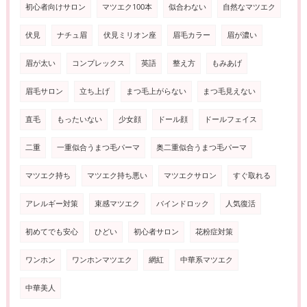
初心者向けサロン
マツエク100本
似合わない
自然なマツエク
伏見
ナチュ眉
伏見ミリオン座
眉毛カラー
眉が濃い
眉が太い
コンプレックス
英語
整え方
もみあげ
眉毛サロン
立ち上げ
まつ毛上がらない
まつ毛見えない
直毛
もったいない
少女顔
ドール顔
ドールフェイス
二重
一重似合うまつ毛パーマ
奥二重似合うまつ毛パーマ
マツエク持ち
マツエク持ち悪い
マツエクサロン
すぐ取れる
アレルギー対策
束感マツエク
バインドロック
人気復活
初めてでも安心
ひどい
初心者サロン
花粉症対策
ワンホン
ワンホンマツエク
網紅
中華系マツエク
中華美人