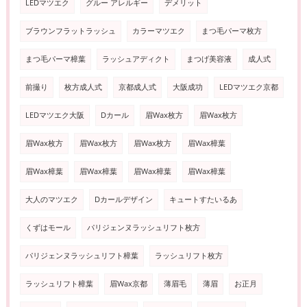
LEDマツエク
グルー アレルギー
デメリット
ブラウンフラットラッシュ
カラーマツエク
まつ毛パーマ枚方
まつ毛パーマ樟葉
ラッシュアディクト
まつげ美容液
成人式
前撮り
枚方成人式
京都成人式
大阪成功
LEDマツエク京都
LEDマツエク大阪
Dカール
眉Wax枚方
眉Wax枚方
眉Wax枚方
眉Wax枚方
眉Wax枚方
眉Wax樟葉
眉Wax樟葉
眉Wax樟葉
眉Wax樟葉
眉Wax樟葉
大人のマツエク
Dカールデザイン
キュートすたいるあ
くずはモール
パリジェンヌラッシュリフト枚方
パリジェンヌラッシュリフト樟葉
ラッシュリフト枚方
ラッシュリフト樟葉
眉Wax京都
薄眉毛
薄眉
お正月