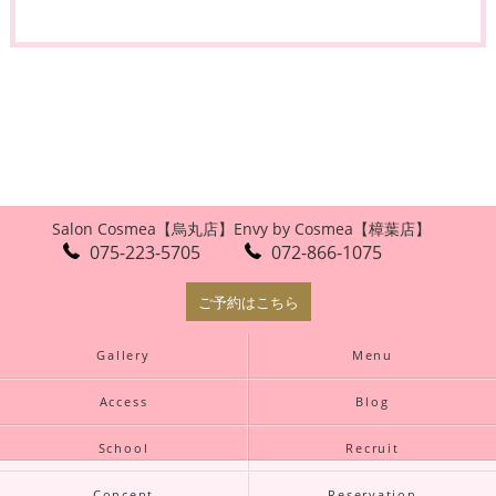
Salon Cosmea【烏丸店】
Envy by Cosmea【樟葉店】
075-223-5705
072-866-1075
ご予約はこちら
Gallery
Menu
Access
Blog
School
Recruit
Concept
Reservation