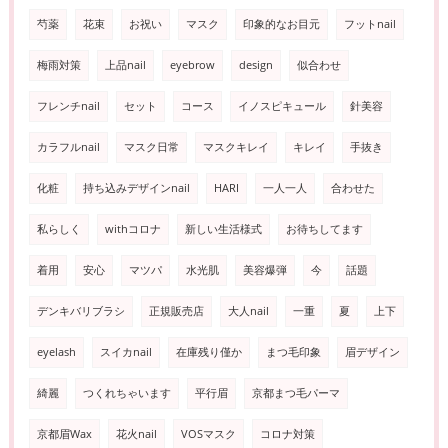
芍薬
花束
お祝い
マスク
印象的なお目元
フットnail
梅雨対策
上品nail
eyebrow
design
似合わせ
フレンチnail
セット
コース
イノスピキュール
針美容
カラフルnail
マスク日常
マスクキレイ
キレイ
手抜き
化粧
持ち込みデザインnail
HARI
一人一人
合わせた
私らしく
withコロナ
新しい生活様式
お待ちしてます
着用
安心
マツパ
水光肌
美容爆弾
今
話題
デンキバリブラシ
正規販売店
大人nail
一重
夏
上下
eyelash
スイカnail
在庫残り僅か
まつ毛印象
眉デザイン
綺麗
つくれちゃいます
平行眉
京都まつ毛パーマ
京都眉Wax
花火nail
VOSマスク
コロナ対策