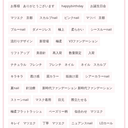
お客様 ありがとうございます
happybirthday
お誕生日会
マツエク 京都
スカルプnail
ピンクnail
マツパ 京都
ブルーnail
ダメージレス
極上
柔らかい
シースルーnail
流行りデザイン
新登場
極柔
V3ファンデーション
リフトアップ
美容針
再入荷
数量限定
入荷
ナチュラル フレンチ
フレンチ ネイル
ネイル スカルプ
キラキラ
透け感
眉カラー
垢抜け眉
シアーカラーnail
夏nail
針治療
新時代ファンデーション 新時代ファンデーション
ストーンnail
マスク着用
目元
際立たせる
極柔フラットラッシュ
ペーズリー柄
似合わせ マツエク
キレイ マツエク
丁寧 マツエク
ニュアンスnail
LDカール