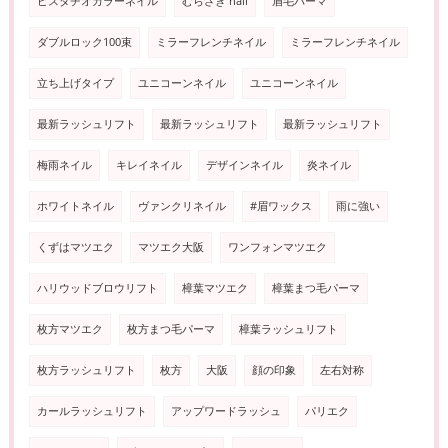
ピスタチオカラーネイル
むらさき nail
眉毛パーマ
ダブルロック100束
ミラーフレンチネイル
ミラーフレンチネイル
立ち上げタイプ
ユニコーンネイル
ユニコーンネイル
最新ラッシュリフト
最新ラッシュリフト
最新ラッシュリフト
梅雨ネイル
キレイネイル
デザインネイル
炎ネイル
ホワイトネイル
ヴァンクリネイル
#眉ワックス
雨に強い
くずはマツエク
マツエク大阪
ワンフォンマツエク
ハリウッドブロウリフト
樟葉マツエク
樟葉まつ毛パーマ
枚方マツエク
枚方まつ毛パーマ
樟葉ラッシュリフト
枚方ラッシュリフト
枚方
大阪
顔の印象
左右対称
カールラッシュリフト
アップワードラッシュ
パリエク