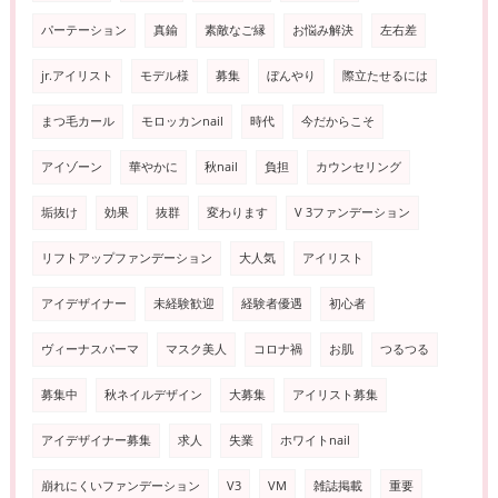
パーテーション
真鍮
素敵なご縁
お悩み解決
左右差
jr.アイリスト
モデル様
募集
ぼんやり
際立たせるには
まつ毛カール
モロッカンnail
時代
今だからこそ
アイゾーン
華やかに
秋nail
負担
カウンセリング
垢抜け
効果
抜群
変わります
V 3ファンデーション
リフトアップファンデーション
大人気
アイリスト
アイデザイナー
未経験歓迎
経験者優遇
初心者
ヴィーナスパーマ
マスク美人
コロナ禍
お肌
つるつる
募集中
秋ネイルデザイン
大募集
アイリスト募集
アイデザイナー募集
求人
失業
ホワイトnail
崩れにくいファンデーション
V3
VM
雑誌掲載
重要