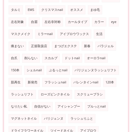
タルミ
EMS
クリスマスnail
オススメ
まゆ毛
左右対象
自眉
左右非対称
カールタイプ
カラー
eye
マスクメイク
ミラーnail
アイブロウワックス
生活
痛まない
正規取扱店
まつげエクステ
新春
パラジェル
自爪
削らない
スカルプ
ドットnail
オーロラnail
150本
シェルnail
ぷるっとnail
パリジェンヌラッシュリフト
肌再生
新発売
フラッシュnail
バレンタインnail
120本
ラッシュリフト
ローズピンクネイル
スクリューブラシ
なりたい私
自信がない
アイシャンプー
プルっとnail
マグネットネイル
パリジェンヌ
ラッシュりふと
ドライフラワーネイル
ツイードネイル
アイブロウ