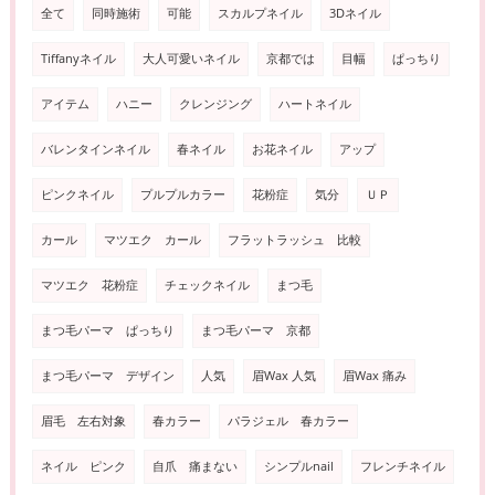
全て
同時施術
可能
スカルプネイル
3Dネイル
Tiffanyネイル
大人可愛いネイル
京都では
目幅
ぱっちり
アイテム
ハニー
クレンジング
ハートネイル
バレンタインネイル
春ネイル
お花ネイル
アップ
ピンクネイル
プルプルカラー
花粉症
気分
ＵＰ
カール
マツエク カール
フラットラッシュ 比較
マツエク 花粉症
チェックネイル
まつ毛
まつ毛パーマ ぱっちり
まつ毛パーマ 京都
まつ毛パーマ デザイン
人気
眉Wax 人気
眉Wax 痛み
眉毛 左右対象
春カラー
パラジェル 春カラー
ネイル ピンク
自爪 痛まない
シンプルnail
フレンチネイル