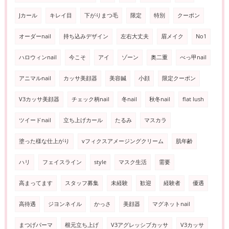
Jカール
キレイ目
下がりまつ毛
限定
特別
クーポン
オーダーnail
持ち込みデザイン
左右大丈夫
眉メイク
No1
ハロウィンnail
今こそ
アイ
ゾーン
奥二重
べっ甲nail
アニマルnail
カッサ美顔器
美容鍼
小顔
限定クーポン
V3カッサ美顔器
チェック柄nail
冬nail
秋冬nail
flat lush
ツイードnail
立ち上げカール
たるみ
マスカラ
塗った様な仕上がり
vフィクスアメージングクリーム
肌年齢
ハリ
フェイスライン
style
マスク生活
需要
高まってます
スタッフ募集
未経験
歓迎
経験者
優遇
高待遇
ジヨンネイル
かっさ
美顔器
マグネットnail
まつげパーマ
根元立ち上げ
V3アグレッシブカッサ
V3カッサ