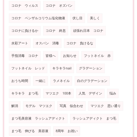
コロナ ウィルス
コロナ オズバン
コロナ ペンザルコリウム塩化物液
伏し目
美しく
コロナに負けるか
コロナ 終息
頑張れ日本 コロナ
水彩アート
オスバン 消毒
コロナ 負けるな
手指消毒 コロナ
皆様へ
お知らせ
フットネイル 赤
フットネイル レッド
キラキラnail
グラデーション
おうち時間
一緒に
ラメネイル
白のグラデーション
キラキラ まつ毛
マツエク 100本
人気 デザイン
悩み
解消
モデル マツエク
写真 似合わせ
マツエク 思い通り
まつ毛美容液 ラッシュアディクト
ラッシュアディクト まつ毛
まつ毛 伸びる 美容液
8周年 お祝い