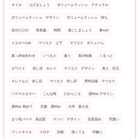
ネイル
上げましょう
ボリュームラッシュ ナチュラル
ボリュームラッシュ デザイン
ボリュームラッシュ 持ち
自分だけの
有意義
時間
過ごしましょう
春nail
イエローnail
マツエク 上下
マツエク ボリューム
真っ赤似合わせ
いつもと
違う
気分転換
くるっと
カワイイ
伏し目 キレイ
マツエク デザイン
美人 目元
キレイな人 伏し目
マツエク 伏し目
男性目線 マツエク
パステルカラー
こんな時
だからこそ
眉Wax デザイン
眉Wax 初めて
京都 眉Wax
大学 新入生
まつ毛パーマ 高品質
マツパ デザイン
目尻長め
可愛い
フットネイル
コロナ
比較
強くても
印象に