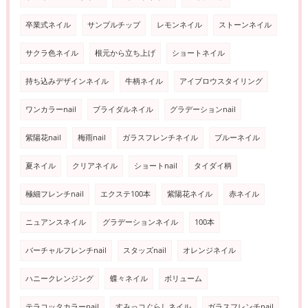
卒業式ネイル
サンプルチップ
レモンネイル
ストーンネイル
サクラ色ネイル
根元から立ち上げ
ショートネイル
持ち込みデザインネイル
牛柄ネイル
アイブロウスタイリング
ワンカラーnail
ブライダルネイル
グラデーションnail
紫陽花nail
梅雨nail
ガラスフレンチネイル
ブルーネイル
夏ネイル
クリアネイル
ショートnail
タイダイ柄
極細フレンチnail
エクステ100本
紫陽花ネイル
赤ネイル
ニュアンスネイル
グラデーションネイル
100本
バーチャルフレンチnail
スタッズnail
オレンジネイル
ハニークレンジング
蝶々ネイル
ボリューム
テラコッタカラーnail
すみっコぐらしネイル
ガラスフレンチnail