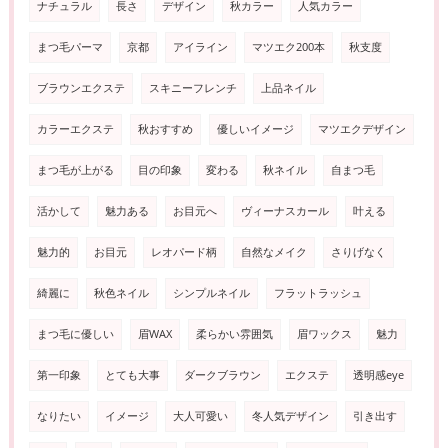
ナチュラル
長さ
デザイン
秋カラー
人気カラー
まつ毛パーマ
京都
アイライン
マツエク200本
秋支度
ブラウンエクステ
スキニーフレンチ
上品ネイル
カラーエクステ
秋おすすめ
優しいイメージ
マツエクデザイン
まつ毛が上がる
目の印象
変わる
秋ネイル
自まつ毛
活かして
魅力ある
お目元へ
ヴィーナスカール
叶える
魅力的
お目元
レオパード柄
自然なメイク
さりげなく
綺麗に
秋色ネイル
シンプルネイル
フラットラッシュ
まつ毛に優しい
眉WAX
柔らかい雰囲気
眉ワックス
魅力
第一印象
とても大事
ダークブラウン
エクステ
透明感eye
なりたい
イメージ
大人可愛い
冬人気デザイン
引き出す