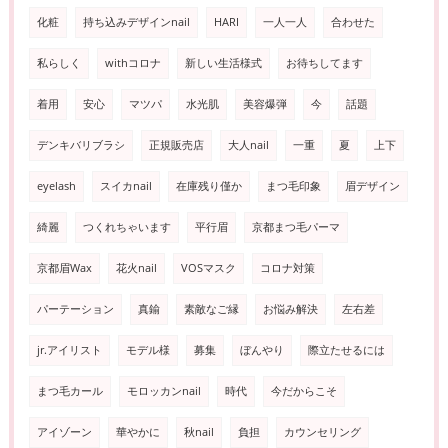
化粧
持ち込みデザインnail
HARI
一人一人
合わせた
私らしく
withコロナ
新しい生活様式
お待ちしてます
着用
安心
マツパ
水光肌
美容爆弾
今
話題
デンキバリブラシ
正規販売店
大人nail
一重
夏
上下
eyelash
スイカnail
在庫残り僅か
まつ毛印象
眉デザイン
綺麗
つくれちゃいます
平行眉
京都まつ毛パーマ
京都眉Wax
花火nail
VOSマスク
コロナ対策
パーテーション
真鍮
素敵なご縁
お悩み解決
左右差
jr.アイリスト
モデル様
募集
ぼんやり
際立たせるには
まつ毛カール
モロッカンnail
時代
今だからこそ
アイゾーン
華やかに
秋nail
負担
カウンセリング