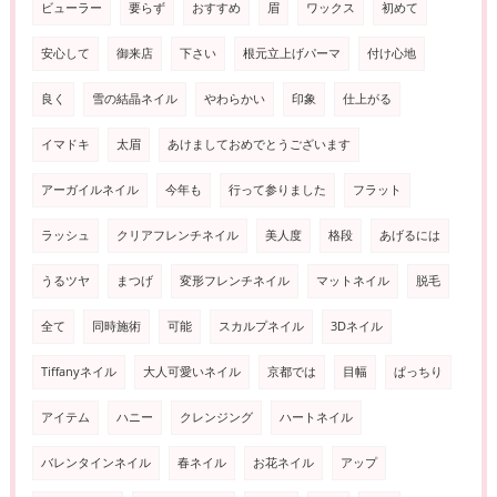
ビューラー
要らず
おすすめ
眉
ワックス
初めて
安心して
御来店
下さい
根元立上げパーマ
付け心地
良く
雪の結晶ネイル
やわらかい
印象
仕上がる
イマドキ
太眉
あけましておめでとうございます
アーガイルネイル
今年も
行って参りました
フラット
ラッシュ
クリアフレンチネイル
美人度
格段
あげるには
うるツヤ
まつげ
変形フレンチネイル
マットネイル
脱毛
全て
同時施術
可能
スカルプネイル
3Dネイル
Tiffanyネイル
大人可愛いネイル
京都では
目幅
ぱっちり
アイテム
ハニー
クレンジング
ハートネイル
バレンタインネイル
春ネイル
お花ネイル
アップ