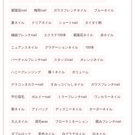
紫陽花nail
梅雨nail
ガラスフレンチネイル
ブルーネイル
夏ネイル
クリアネイル
ショートnail
タイダイ柄
極細フレンチnail
エクステ100本
紫陽花ネイル
赤ネイル
ニュアンスネイル
グラデーションネイル
100本
バーチャルフレンチnail
スタッズnail
オレンジネイル
ハニークレンジング
蝶々ネイル
ボリューム
テラコッタカラーnail
すみっコぐらしネイル
ガラスフレンチnail
平行眉毛
ボルドーnail
ミラーフレンチnail
ワンカラーネイル
紫ネイル
アイパック
ディズニーネイル
オーダーネイル
大人ネイル
眉毛wax
ブローラミネーション
囲みフレンチnail
ダブルロック
新色ネイル
白グラデネイル
白ネイル