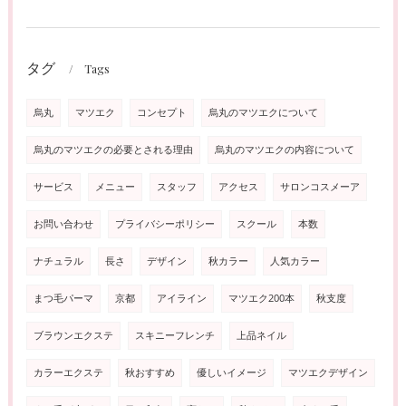
タグ
Tags
烏丸
マツエク
コンセプト
烏丸のマツエクについて
烏丸のマツエクの必要とされる理由
烏丸のマツエクの内容について
サービス
メニュー
スタッフ
アクセス
サロンコスメーア
お問い合わせ
プライバシーポリシー
スクール
本数
ナチュラル
長さ
デザイン
秋カラー
人気カラー
まつ毛パーマ
京都
アイライン
マツエク200本
秋支度
ブラウンエクステ
スキニーフレンチ
上品ネイル
カラーエクステ
秋おすすめ
優しいイメージ
マツエクデザイン