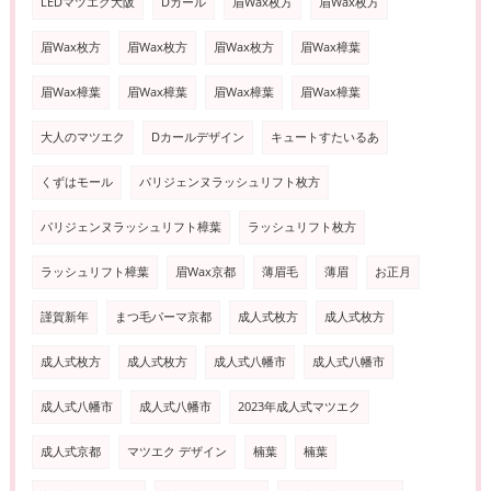
LEDマツエク大阪
Dカール
眉Wax枚方
眉Wax枚方
眉Wax枚方
眉Wax枚方
眉Wax枚方
眉Wax樟葉
眉Wax樟葉
眉Wax樟葉
眉Wax樟葉
眉Wax樟葉
大人のマツエク
Dカールデザイン
キュートすたいるあ
くずはモール
パリジェンヌラッシュリフト枚方
パリジェンヌラッシュリフト樟葉
ラッシュリフト枚方
ラッシュリフト樟葉
眉Wax京都
薄眉毛
薄眉
お正月
謹賀新年
まつ毛パーマ京都
成人式枚方
成人式枚方
成人式枚方
成人式枚方
成人式八幡市
成人式八幡市
成人式八幡市
成人式八幡市
2023年成人式マツエク
成人式京都
マツエク デザイン
楠葉
楠葉