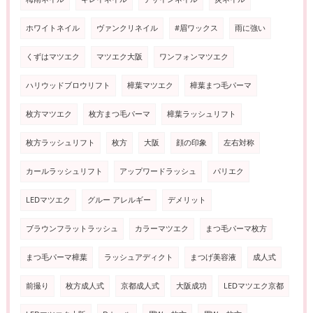
ホワイトネイル
ヴァンクリネイル
#眉ワックス
雨に強い
くずはマツエク
マツエク大阪
ワンフォンマツエク
ハリウッドブロウリフト
樟葉マツエク
樟葉まつ毛パーマ
枚方マツエク
枚方まつ毛パーマ
樟葉ラッシュリフト
枚方ラッシュリフト
枚方
大阪
顔の印象
左右対称
カールラッシュリフト
アップワードラッシュ
パリエク
LEDマツエク
グルー アレルギー
デメリット
ブラウンフラットラッシュ
カラーマツエク
まつ毛パーマ枚方
まつ毛パーマ樟葉
ラッシュアディクト
まつげ美容液
成人式
前撮り
枚方成人式
京都成人式
大阪成功
LEDマツエク京都