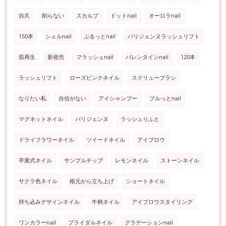
自爪
削らない
スカルプ
ドットnail
オーロラnail
150本
シェルnail
ぷるっとnail
パリジェンヌラッシュリフト
肌再生
新発売
フラッシュnail
バレンタインnail
120本
ラッシュリフト
ローズピンクネイル
スクリューブラシ
なりたい私
自信がない
アイシャンプー
プルっとnail
マグネットネイル
パリジェンヌ
ラッシュりふと
ドライフラワーネイル
ツイードネイル
アイブロウ
卒業式ネイル
サンプルチップ
レモンネイル
ストーンネイル
サクラ色ネイル
根元から立ち上げ
ショートネイル
持ち込みデザインネイル
牛柄ネイル
アイブロウスタイリング
ワンカラーnail
ブライダルネイル
グラデーションnail