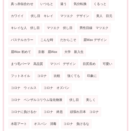
真っ赤似合わせ
いつもと
違う
気分転換
くるっと
カワイイ
伏し目 キレイ
マツエク デザイン
美人 目元
キレイな人 伏し目
マツエク 伏し目
男性目線 マツエク
パステルカラー
こんな時
だからこそ
眉Wax デザイン
眉Wax 初めて
京都 眉Wax
大学 新入生
まつ毛パーマ 高品質
マツパ デザイン
目尻長め
可愛い
フットネイル
コロナ
比較
強くても
印象に
コロナ ウィルス
コロナ オズバン
コロナ ペンザルコリウム塩化物液
伏し目
美しく
コロナに負けるか
コロナ 終息
頑張れ日本 コロナ
水彩アート
オスバン 消毒
コロナ 負けるな