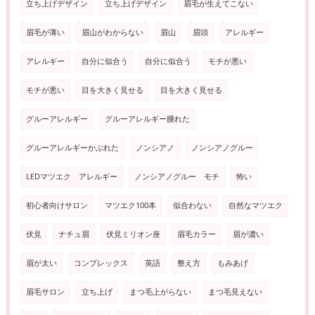
立ち上げデザイン
立ち上げデザイン
眉毛が生えてこない
眉毛が薄い
眉山がわからない
眉山
眉頭
アレルギー
アレルギー
自分に似合う
自分に似合う
モチが悪い
モチが悪い
目を大きく見せる
目を大きく見せる
グルーアレルギー
グルーアレルギー腫れた
グルーアレルギーかぶれた
ノンシアノ
ノンシアノグルー
LEDマツエク アレルギー
ノンシアノグルー モチ
怖い
初心者向けサロン
マツエク100本
似合わない
自然なマツエク
伏見
ナチュ眉
伏見ミリオン座
眉毛カラー
眉が濃い
眉が太い
コンプレックス
英語
整え方
もみあげ
眉毛サロン
立ち上げ
まつ毛上がらない
まつ毛見えない