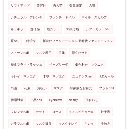
リフトアップ
美容針
再入荷
数量限定
入荷
ナチュラル フレンチ
フレンチ ネイル
ネイル スカルプ
キラキラ
透け感
眉カラー
垢抜け眉
シアーカラーnail
夏nail
針治療
新時代ファンデーション 新時代ファンデーション
ストーンnail
マスク着用
目元
際立たせる
極柔フラットラッシュ
ペーズリー柄
似合わせ マツエク
キレイ マツエク
丁寧 マツエク
ニュアンスnail
LDカール
芍薬
花束
お祝い
マスク
印象的なお目元
フットnail
梅雨対策
上品nail
eyebrow
design
似合わせ
フレンチnail
セット
コース
イノスピキュール
針美容
カラフルnail
マスク日常
マスクキレイ
キレイ
手抜き