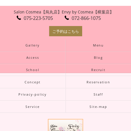
Salon Cosmea【烏丸店】
Envy by Cosmea【樟葉店】
075-223-5705
072-866-1075
ご予約はこちら
Gallery
Menu
Access
Blog
School
Recruit
Concept
Reservation
Privacy-policy
Staff
Service
Site-map