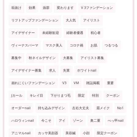
垢抜け
効果
抜群
変わります
V 3ファンデーション
リフトアップファンデーション
大人気
アイリスト
アイデザイナー
未経験歓迎
経験者優遇
初心者
ヴィーナスパーマ
マスク美人
コロナ禍
お肌
つるつる
募集中
秋ネイルデザイン
大募集
アイリスト募集
アイデザイナー募集
求人
失業
ホワイトnail
崩れにくいファンデーション
V3
VM
雑誌掲載
重要
Jカール
キレイ目
下がりまつ毛
限定
特別
クーポン
オーダーnail
持ち込みデザイン
左右大丈夫
眉メイク
No1
ハロウィンnail
今こそ
アイ
ゾーン
奥二重
べっ甲nail
アニマルnail
カッサ美顔器
美容鍼
小顔
限定クーポン