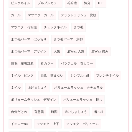
ピンクネイル
プルプルカラー
花粉症
気分
ＵＰ
カール
マツエク カール
フラットラッシュ 比較
マツエク 花粉症
チェックネイル
まつ毛
まつ毛パーマ ぱっちり
まつ毛パーマ 京都
まつ毛パーマ デザイン
人気
眉Wax 人気
眉Wax 痛み
眉毛 左右対象
春カラー
パラジェル 春カラー
ネイル ピンク
自爪 痛まない
シンプルnail
フレンチネイル
ネイル
上げましょう
ボリュームラッシュ ナチュラル
ボリュームラッシュ デザイン
ボリュームラッシュ 持ち
自分だけの
有意義
時間
過ごしましょう
春nail
イエローnail
マツエク 上下
マツエク ボリューム