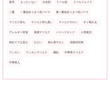
直毛
もったいない
少女顔
ドール顔
ドールフェイス
二重
一重似合うまつ毛パーマ
奥二重似合うまつ毛パーマ
マツエク持ち
マツエク持ち悪い
マツエクサロン
すぐ取れる
アレルギー対策
束感マツエク
バインドロック
人気復活
初めてでも安心
ひどい
初心者サロン
花粉症対策
ワンホン
ワンホンマツエク
網紅
中華系マツエク
中華美人