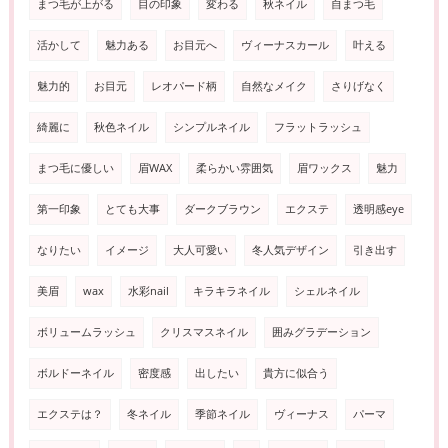
まつ毛が上がる
目の印象
変わる
秋ネイル
自まつ毛
活かして
魅力ある
お目元へ
ヴィーナスカール
叶える
魅力的
お目元
レオパード柄
自然なメイク
さりげなく
綺麗に
秋色ネイル
シンプルネイル
フラットラッシュ
まつ毛に優しい
眉WAX
柔らかい雰囲気
眉ワックス
魅力
第一印象
とても大事
ダークブラウン
エクステ
透明感eye
なりたい
イメージ
大人可愛い
冬人気デザイン
引き出す
美眉
wax
水彩nail
キラキラネイル
シェルネイル
ボリュームラッシュ
クリスマスネイル
囲みグラデーション
ボルドーネイル
密度感
出したい
貴方に似合う
エクステは？
冬ネイル
季節ネイル
ヴィーナス
パーマ