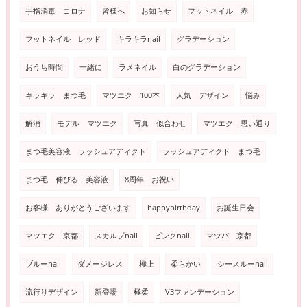
手指消毒 コロナ
皆様へ
お知らせ
フットネイル 赤
フットネイル レッド
キラキラnail
グラデーション
おうち時間
一緒に
ラメネイル
白のグラデーション
キラキラ まつ毛
マツエク 100本
人気 デザイン
悩み
解消
モデル マツエク
写真 似合わせ
マツエク 思い通り
まつ毛美容液 ラッシュアディクト
ラッシュアディクト まつ毛
まつ毛 伸びる 美容液
8周年 お祝い
お客様 ありがとうございます
happybirthday
お誕生日会
マツエク 京都
スカルプnail
ピンクnail
マツパ 京都
ブルーnail
ダメージレス
極上
柔らかい
シースルーnail
流行りデザイン
新登場
極柔
V3ファンデーション