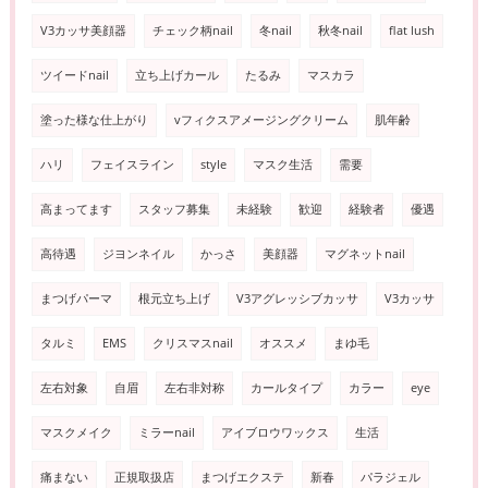
V3カッサ美顔器
チェック柄nail
冬nail
秋冬nail
flat lush
ツイードnail
立ち上げカール
たるみ
マスカラ
塗った様な仕上がり
vフィクスアメージングクリーム
肌年齢
ハリ
フェイスライン
style
マスク生活
需要
高まってます
スタッフ募集
未経験
歓迎
経験者
優遇
高待遇
ジヨンネイル
かっさ
美顔器
マグネットnail
まつげパーマ
根元立ち上げ
V3アグレッシブカッサ
V3カッサ
タルミ
EMS
クリスマスnail
オススメ
まゆ毛
左右対象
自眉
左右非対称
カールタイプ
カラー
eye
マスクメイク
ミラーnail
アイブロウワックス
生活
痛まない
正規取扱店
まつげエクステ
新春
パラジェル