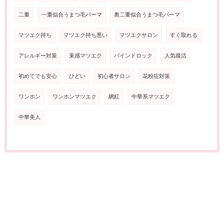
二重
一重似合うまつ毛パーマ
奥二重似合うまつ毛パーマ
マツエク持ち
マツエク持ち悪い
マツエクサロン
すぐ取れる
アレルギー対策
束感マツエク
バインドロック
人気復活
初めてでも安心
ひどい
初心者サロン
花粉症対策
ワンホン
ワンホンマツエク
網紅
中華系マツエク
中華美人