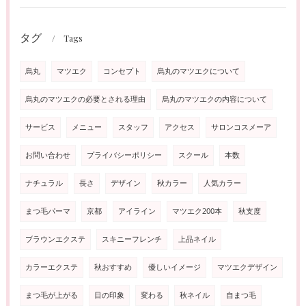
タグ
Tags
烏丸
マツエク
コンセプト
烏丸のマツエクについて
烏丸のマツエクの必要とされる理由
烏丸のマツエクの内容について
サービス
メニュー
スタッフ
アクセス
サロンコスメーア
お問い合わせ
プライバシーポリシー
スクール
本数
ナチュラル
長さ
デザイン
秋カラー
人気カラー
まつ毛パーマ
京都
アイライン
マツエク200本
秋支度
ブラウンエクステ
スキニーフレンチ
上品ネイル
カラーエクステ
秋おすすめ
優しいイメージ
マツエクデザイン
まつ毛が上がる
目の印象
変わる
秋ネイル
自まつ毛