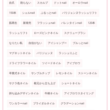
自爪
削らない
スカルプ
ドットnail
オーロラnail
150本
シェルnail
ぷるっとnail
パリジェンヌラッシュリフト
肌再生
新発売
フラッシュnail
バレンタインnail
120本
ラッシュリフト
ローズピンクネイル
スクリューブラシ
なりたい私
自信がない
アイシャンプー
プルっとnail
マグネットネイル
パリジェンヌ
ラッシュりふと
ドライフラワーネイル
ツイードネイル
アイブロウ
卒業式ネイル
サンプルチップ
レモンネイル
ストーンネイル
サクラ色ネイル
根元から立ち上げ
ショートネイル
持ち込みデザインネイル
牛柄ネイル
アイブロウスタイリング
ワンカラーnail
ブライダルネイル
グラデーションnail