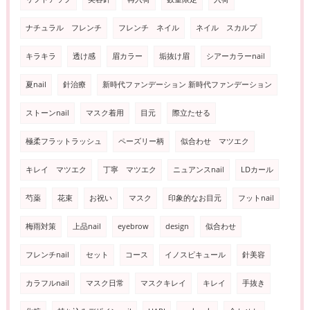
ナチュラル フレンチ
フレンチ ネイル
ネイル スカルプ
キラキラ
透け感
眉カラー
垢抜け眉
シアーカラーnail
夏nail
針治療
新時代ファンデーション 新時代ファンデーション
ストーンnail
マスク着用
目元
際立たせる
極柔フラットラッシュ
ペーズリー柄
似合わせ マツエク
キレイ マツエク
丁寧 マツエク
ニュアンスnail
LDカール
芍薬
花束
お祝い
マスク
印象的なお目元
フットnail
梅雨対策
上品nail
eyebrow
design
似合わせ
フレンチnail
セット
コース
イノスピキュール
針美容
カラフルnail
マスク日常
マスクキレイ
キレイ
手抜き