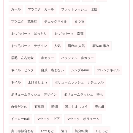
カール
マツエク カール
フラットラッシュ 比較
マツエク 花粉症
チェックネイル
まつ毛
まつ毛パーマ ぱっちり
まつ毛パーマ 京都
まつ毛パーマ デザイン
人気
眉Wax 人気
眉Wax 痛み
眉毛 左右対象
春カラー
パラジェル 春カラー
ネイル ピンク
自爪 痛まない
シンプルnail
フレンチネイル
ネイル
上げましょう
ボリュームラッシュ ナチュラル
ボリュームラッシュ デザイン
ボリュームラッシュ 持ち
自分だけの
有意義
時間
過ごしましょう
春nail
イエローnail
マツエク 上下
マツエク ボリューム
真っ赤似合わせ
いつもと
違う
気分転換
くるっと