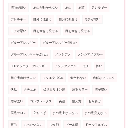
眉毛が薄い
眉山がわからない
眉山
眉頭
アレルギー
アレルギー
自分に似合う
自分に似合う
モチが悪い
モチが悪い
目を大きく見せる
目を大きく見せる
グルーアレルギー
グルーアレルギー腫れた
グルーアレルギーかぶれた
ノンシアノ
ノンシアノグルー
LEDマツエク アレルギー
ノンシアノグルー モチ
怖い
初心者向けサロン
マツエク100本
似合わない
自然なマツエク
伏見
ナチュ眉
伏見ミリオン座
眉毛カラー
眉が濃い
眉が太い
コンプレックス
英語
整え方
もみあげ
眉毛サロン
立ち上げ
まつ毛上がらない
まつ毛見えない
直毛
もったいない
少女顔
ドール顔
ドールフェイス