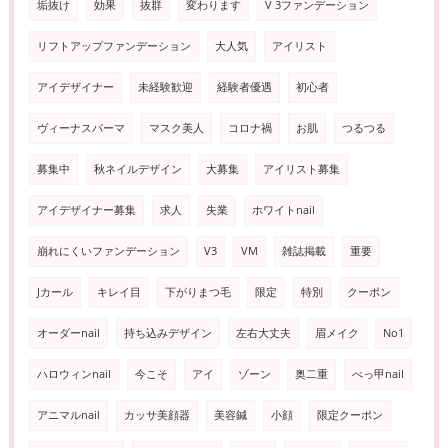
垢抜け
効果
抜群
変わります
V 3ファンデーション
リフトアップファンデーション
大人気
アイリスト
アイデザイナー
未経験歓迎
経験者優遇
初心者
ヴィーナスパーマ
マスク美人
コロナ禍
お肌
つるつる
募集中
秋ネイルデザイン
大募集
アイリスト募集
アイデザイナー募集
求人
失業
ホワイトnail
崩れにくいファンデーション
V3
VM
雑誌掲載
重要
Jカール
キレイ目
下がりまつ毛
限定
特別
クーポン
オーダーnail
持ち込みデザイン
左右大丈夫
眉メイク
No1
ハロウィンnail
今こそ
アイ
ゾーン
奥二重
べっ甲nail
アニマルnail
カッサ美顔器
美容鍼
小顔
限定クーポン