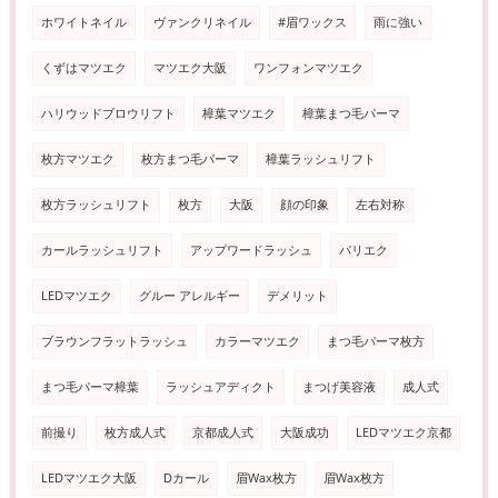
ホワイトネイル
ヴァンクリネイル
#眉ワックス
雨に強い
くずはマツエク
マツエク大阪
ワンフォンマツエク
ハリウッドブロウリフト
樟葉マツエク
樟葉まつ毛パーマ
枚方マツエク
枚方まつ毛パーマ
樟葉ラッシュリフト
枚方ラッシュリフト
枚方
大阪
顔の印象
左右対称
カールラッシュリフト
アップワードラッシュ
パリエク
LEDマツエク
グルー アレルギー
デメリット
ブラウンフラットラッシュ
カラーマツエク
まつ毛パーマ枚方
まつ毛パーマ樟葉
ラッシュアディクト
まつげ美容液
成人式
前撮り
枚方成人式
京都成人式
大阪成功
LEDマツエク京都
LEDマツエク大阪
Dカール
眉Wax枚方
眉Wax枚方