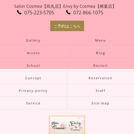
Salon Cosmea【烏丸店】
Envy by Cosmea【樟葉店】
075-223-5705
072-866-1075
ご予約はこちら
Gallery
Menu
Access
Blog
School
Recruit
Concept
Reservation
Privacy-policy
Staff
Service
Site-map