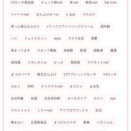
V3カッサ美顔器
チェック柄nail
冬nail
秋冬nail
flat lush
ツイードnail
立ち上げカール
たるみ
マスカラ
塗った様な仕上がり
vフィクスアメージングクリーム
肌年齢
ハリ
フェイスライン
style
マスク生活
需要
高まってます
スタッフ募集
未経験
歓迎
経験者
優遇
高待遇
ジヨンネイル
かっさ
美顔器
マグネットnail
まつげパーマ
根元立ち上げ
V3アグレッシブカッサ
V3カッサ
タルミ
EMS
クリスマスnail
オススメ
まゆ毛
左右対象
自眉
左右非対称
カールタイプ
カラー
eye
マスクメイク
ミラーnail
アイブロウワックス
生活
痛まない
正規取扱店
まつげエクステ
新春
パラジェル