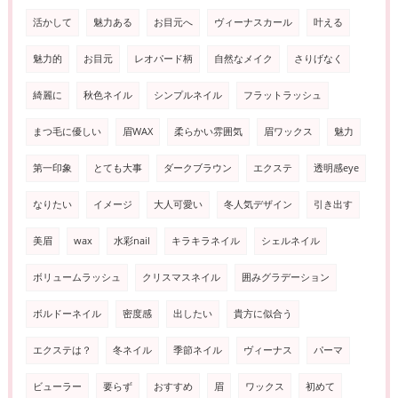
活かして
魅力ある
お目元へ
ヴィーナスカール
叶える
魅力的
お目元
レオパード柄
自然なメイク
さりげなく
綺麗に
秋色ネイル
シンプルネイル
フラットラッシュ
まつ毛に優しい
眉WAX
柔らかい雰囲気
眉ワックス
魅力
第一印象
とても大事
ダークブラウン
エクステ
透明感eye
なりたい
イメージ
大人可愛い
冬人気デザイン
引き出す
美眉
wax
水彩nail
キラキラネイル
シェルネイル
ボリュームラッシュ
クリスマスネイル
囲みグラデーション
ボルドーネイル
密度感
出したい
貴方に似合う
エクステは？
冬ネイル
季節ネイル
ヴィーナス
パーマ
ビューラー
要らず
おすすめ
眉
ワックス
初めて