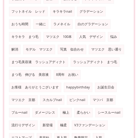
フットネイル レッド
キラキラnail
グラデーション
おうち時間
一緒に
ラメネイル
白のグラデーション
キラキラ まつ毛
マツエク 100本
人気 デザイン
悩み
解消
モデル マツエク
写真 似合わせ
マツエク 思い通り
まつ毛美容液 ラッシュアディクト
ラッシュアディクト まつ毛
まつ毛 伸びる 美容液
8周年 お祝い
お客様 ありがとうございます
happybirthday
お誕生日会
マツエク 京都
スカルプnail
ピンクnail
マツパ 京都
ブルーnail
ダメージレス
極上
柔らかい
シースルーnail
流行りデザイン
新登場
極柔
V3ファンデーション
リフトアップ
美容針
再入荷
数量限定
入荷