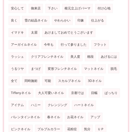
安心して
御来店
下さい
根元立上げパーマ
付け心地
良く
雪の結晶ネイル
やわらかい
印象
仕上がる
イマドキ
太眉
あけましておめでとうございます
アーガイルネイル
今年も
行って参りました
フラット
ラッシュ
クリアフレンチネイル
美人度
格段
あげるには
うるツヤ
まつげ
変形フレンチネイル
マットネイル
脱毛
全て
同時施術
可能
スカルプネイル
3Dネイル
Tiffanyネイル
大人可愛いネイル
京都では
目幅
ぱっちり
アイテム
ハニー
クレンジング
ハートネイル
バレンタインネイル
春ネイル
お花ネイル
アップ
ピンクネイル
プルプルカラー
花粉症
気分
ＵＰ