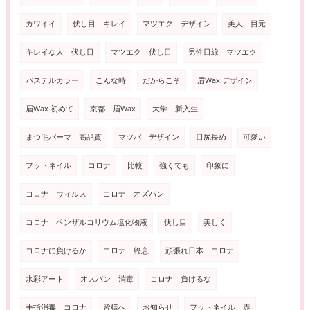
カワイイ
伏し目 キレイ
マツエク デザイン
美人 目元
キレイな人 伏し目
マツエク 伏し目
男性目線 マツエク
パステルカラー
こんな時
だからこそ
眉Wax デザイン
眉Wax 初めて
京都 眉Wax
大学 新入生
まつ毛パーマ 高品質
マツパ デザイン
目尻長め
可愛い
フットネイル
コロナ
比較
強くても
印象に
コロナ ウィルス
コロナ オズバン
コロナ ペンザルコリウム塩化物液
伏し目
美しく
コロナに負けるか
コロナ 終息
頑張れ日本 コロナ
水彩アート
オスバン 消毒
コロナ 負けるな
手指消毒 コロナ
皆様へ
お知らせ
フットネイル 赤