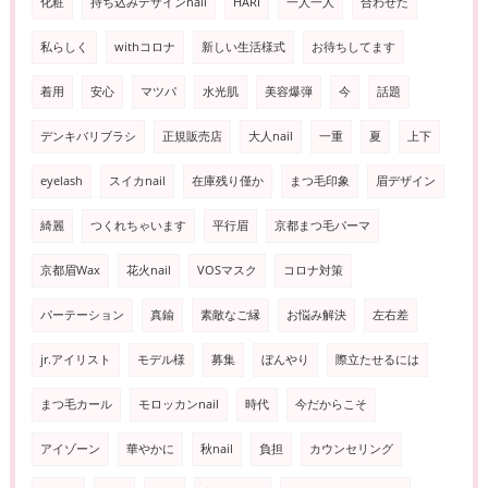
化粧
持ち込みデザインnail
HARI
一人一人
合わせた
私らしく
withコロナ
新しい生活様式
お待ちしてます
着用
安心
マツパ
水光肌
美容爆弾
今
話題
デンキバリブラシ
正規販売店
大人nail
一重
夏
上下
eyelash
スイカnail
在庫残り僅か
まつ毛印象
眉デザイン
綺麗
つくれちゃいます
平行眉
京都まつ毛パーマ
京都眉Wax
花火nail
VOSマスク
コロナ対策
パーテーション
真鍮
素敵なご縁
お悩み解決
左右差
jr.アイリスト
モデル様
募集
ぼんやり
際立たせるには
まつ毛カール
モロッカンnail
時代
今だからこそ
アイゾーン
華やかに
秋nail
負担
カウンセリング