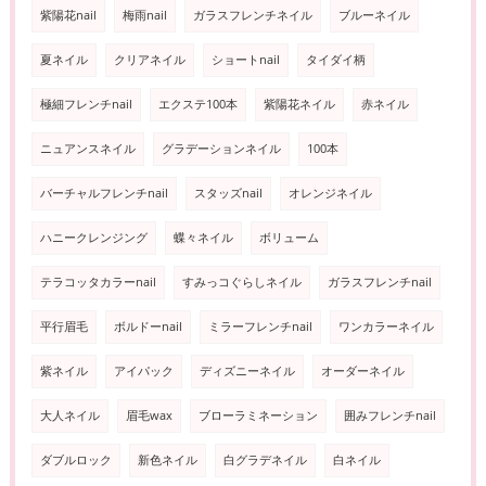
紫陽花nail
梅雨nail
ガラスフレンチネイル
ブルーネイル
夏ネイル
クリアネイル
ショートnail
タイダイ柄
極細フレンチnail
エクステ100本
紫陽花ネイル
赤ネイル
ニュアンスネイル
グラデーションネイル
100本
バーチャルフレンチnail
スタッズnail
オレンジネイル
ハニークレンジング
蝶々ネイル
ボリューム
テラコッタカラーnail
すみっコぐらしネイル
ガラスフレンチnail
平行眉毛
ボルドーnail
ミラーフレンチnail
ワンカラーネイル
紫ネイル
アイパック
ディズニーネイル
オーダーネイル
大人ネイル
眉毛wax
ブローラミネーション
囲みフレンチnail
ダブルロック
新色ネイル
白グラデネイル
白ネイル