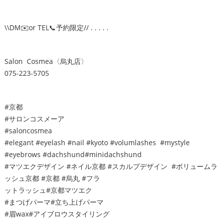
\\DM✉️or TEL📞予約限定// . . . . .
Salon Cosmea〈烏丸店〉
075-223-5705
#京都
#サロンコスメーア
#saloncosmea
#elegant #eyelash #nail #kyoto #volumlashes #mystyle
#eyebrows #dachshund#minidachshund
#マツエクデザイン #ネイル京都 #スカルプデザイン #ボリュームラ
ッシュ京都 #京都 #烏丸 #フラ
ットラッシュ#京都マツエク
#まつげパーマ#立ち上げパーマ
#眉wax#アイブロウスタイリング