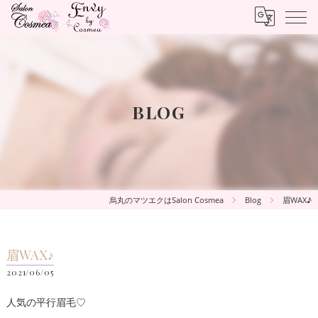
BLOG
烏丸のマツエクはSalon Cosmea
Blog
眉WAX♪
眉WAX♪
2021/06/05
人気の平行眉毛♡