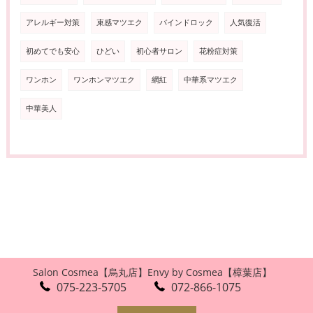
アレルギー対策
束感マツエク
バインドロック
人気復活
初めてでも安心
ひどい
初心者サロン
花粉症対策
ワンホン
ワンホンマツエク
網紅
中華系マツエク
中華美人
Salon Cosmea【烏丸店】
Envy by Cosmea【樟葉店】
075-223-5705
072-866-1075