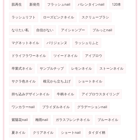
肌再生
新発売
フラッシュnail
バレンタインnail
120本
ラッシュリフト
ローズピンクネイル
スクリューブラシ
なりたい私
自信がない
アイシャンプー
プルっとnail
マグネットネイル
パリジェンヌ
ラッシュりふと
ドライフラワーネイル
ツイードネイル
アイブロウ
卒業式ネイル
サンプルチップ
レモンネイル
ストーンネイル
サクラ色ネイル
根元から立ち上げ
ショートネイル
持ち込みデザインネイル
牛柄ネイル
アイブロウスタイリング
ワンカラーnail
ブライダルネイル
グラデーションnail
紫陽花nail
梅雨nail
ガラスフレンチネイル
ブルーネイル
夏ネイル
クリアネイル
ショートnail
タイダイ柄