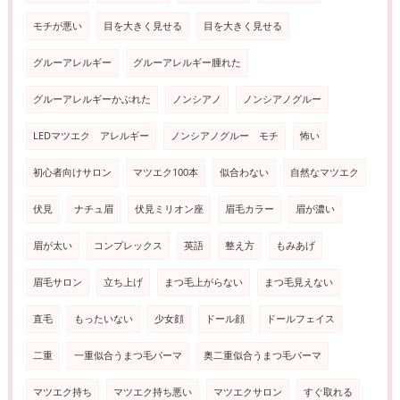
モチが悪い
目を大きく見せる
目を大きく見せる
グルーアレルギー
グルーアレルギー腫れた
グルーアレルギーかぶれた
ノンシアノ
ノンシアノグルー
LEDマツエク アレルギー
ノンシアノグルー モチ
怖い
初心者向けサロン
マツエク100本
似合わない
自然なマツエク
伏見
ナチュ眉
伏見ミリオン座
眉毛カラー
眉が濃い
眉が太い
コンプレックス
英語
整え方
もみあげ
眉毛サロン
立ち上げ
まつ毛上がらない
まつ毛見えない
直毛
もったいない
少女顔
ドール顔
ドールフェイス
二重
一重似合うまつ毛パーマ
奥二重似合うまつ毛パーマ
マツエク持ち
マツエク持ち悪い
マツエクサロン
すぐ取れる