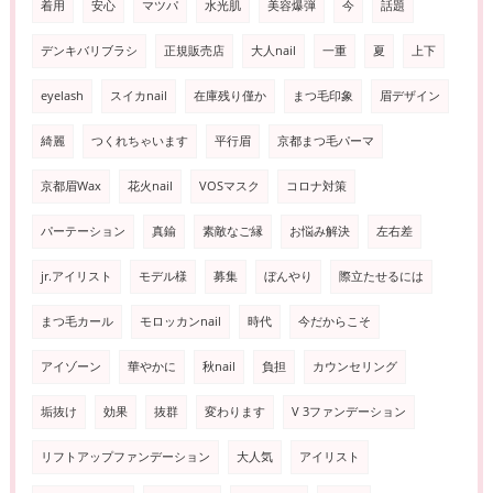
着用
安心
マツパ
水光肌
美容爆弾
今
話題
デンキバリブラシ
正規販売店
大人nail
一重
夏
上下
eyelash
スイカnail
在庫残り僅か
まつ毛印象
眉デザイン
綺麗
つくれちゃいます
平行眉
京都まつ毛パーマ
京都眉Wax
花火nail
VOSマスク
コロナ対策
パーテーション
真鍮
素敵なご縁
お悩み解決
左右差
jr.アイリスト
モデル様
募集
ぼんやり
際立たせるには
まつ毛カール
モロッカンnail
時代
今だからこそ
アイゾーン
華やかに
秋nail
負担
カウンセリング
垢抜け
効果
抜群
変わります
V 3ファンデーション
リフトアップファンデーション
大人気
アイリスト