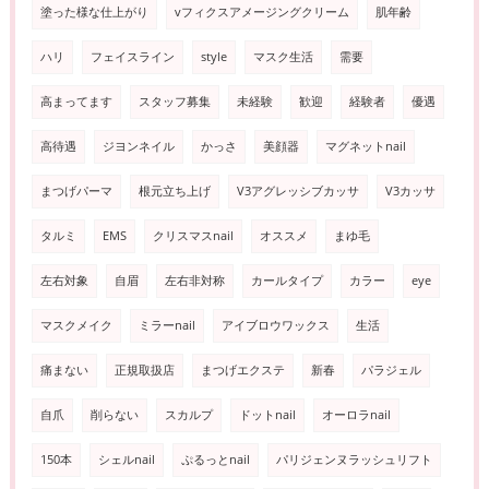
塗った様な仕上がり
vフィクスアメージングクリーム
肌年齢
ハリ
フェイスライン
style
マスク生活
需要
高まってます
スタッフ募集
未経験
歓迎
経験者
優遇
高待遇
ジヨンネイル
かっさ
美顔器
マグネットnail
まつげパーマ
根元立ち上げ
V3アグレッシブカッサ
V3カッサ
タルミ
EMS
クリスマスnail
オススメ
まゆ毛
左右対象
自眉
左右非対称
カールタイプ
カラー
eye
マスクメイク
ミラーnail
アイブロウワックス
生活
痛まない
正規取扱店
まつげエクステ
新春
パラジェル
自爪
削らない
スカルプ
ドットnail
オーロラnail
150本
シェルnail
ぷるっとnail
パリジェンヌラッシュリフト