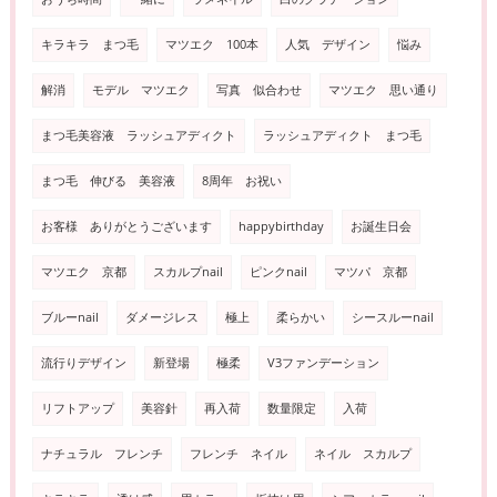
キラキラ まつ毛
マツエク 100本
人気 デザイン
悩み
解消
モデル マツエク
写真 似合わせ
マツエク 思い通り
まつ毛美容液 ラッシュアディクト
ラッシュアディクト まつ毛
まつ毛 伸びる 美容液
8周年 お祝い
お客様 ありがとうございます
happybirthday
お誕生日会
マツエク 京都
スカルプnail
ピンクnail
マツパ 京都
ブルーnail
ダメージレス
極上
柔らかい
シースルーnail
流行りデザイン
新登場
極柔
V3ファンデーション
リフトアップ
美容針
再入荷
数量限定
入荷
ナチュラル フレンチ
フレンチ ネイル
ネイル スカルプ