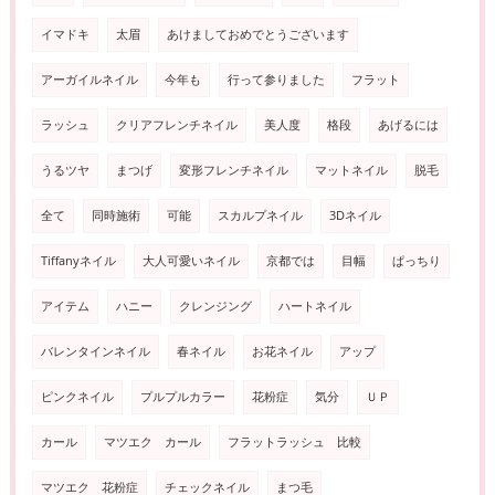
イマドキ
太眉
あけましておめでとうございます
アーガイルネイル
今年も
行って参りました
フラット
ラッシュ
クリアフレンチネイル
美人度
格段
あげるには
うるツヤ
まつげ
変形フレンチネイル
マットネイル
脱毛
全て
同時施術
可能
スカルプネイル
3Dネイル
Tiffanyネイル
大人可愛いネイル
京都では
目幅
ぱっちり
アイテム
ハニー
クレンジング
ハートネイル
バレンタインネイル
春ネイル
お花ネイル
アップ
ピンクネイル
プルプルカラー
花粉症
気分
ＵＰ
カール
マツエク カール
フラットラッシュ 比較
マツエク 花粉症
チェックネイル
まつ毛