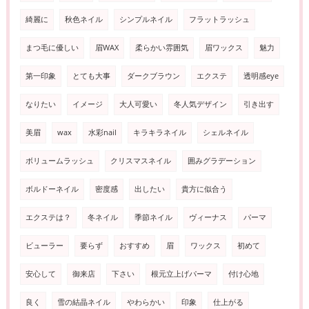
綺麗に
秋色ネイル
シンプルネイル
フラットラッシュ
まつ毛に優しい
眉WAX
柔らかい雰囲気
眉ワックス
魅力
第一印象
とても大事
ダークブラウン
エクステ
透明感eye
なりたい
イメージ
大人可愛い
冬人気デザイン
引き出す
美眉
wax
水彩nail
キラキラネイル
シェルネイル
ボリュームラッシュ
クリスマスネイル
囲みグラデーション
ボルドーネイル
密度感
出したい
貴方に似合う
エクステは？
冬ネイル
季節ネイル
ヴィーナス
パーマ
ビューラー
要らず
おすすめ
眉
ワックス
初めて
安心して
御来店
下さい
根元立上げパーマ
付け心地
良く
雪の結晶ネイル
やわらかい
印象
仕上がる