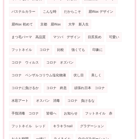
パステルカラー
こんな時
だからこそ
眉Wax デザイン
眉Wax 初めて
京都 眉Wax
大学 新入生
まつ毛パーマ 高品質
マツパ デザイン
目尻長め
可愛い
フットネイル
コロナ
比較
強くても
印象に
コロナ ウィルス
コロナ オズバン
コロナ ペンザルコリウム塩化物液
伏し目
美しく
コロナに負けるか
コロナ 終息
頑張れ日本 コロナ
水彩アート
オスバン 消毒
コロナ 負けるな
手指消毒 コロナ
皆様へ
お知らせ
フットネイル 赤
フットネイル レッド
キラキラnail
グラデーション
おうち時間
一緒に
ラメネイル
白のグラデーション