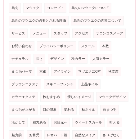
烏丸
マツエク
コンセプト
烏丸のマツエクについて
烏丸のマツエクの必要とされる理由
烏丸のマツエクの内容について
サービス
メニュー
スタッフ
アクセス
サロンコスメーア
お問い合わせ
プライバシーポリシー
スクール
本数
ナチュラル
長さ
デザイン
秋カラー
人気カラー
まつ毛パーマ
京都
アイライン
マツエク200本
秋支度
ブラウンエクステ
スキニーフレンチ
上品ネイル
カラーエクステ
秋おすすめ
優しいイメージ
マツエクデザイン
まつ毛が上がる
目の印象
変わる
秋ネイル
自まつ毛
活かして
魅力ある
お目元へ
ヴィーナスカール
叶える
魅力的
お目元
レオパード柄
自然なメイク
さりげなく