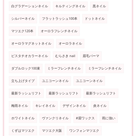
白グラデーションネイル
キルティングネイル
黒ネイル
シルバーネイル
フラットラッシュ100本
ドットネイル
マツエク120本
オーロラフレンチネイル
オーロラマグネットネイル
オーロラネイル
ピスタチオカラーネイル
むらさき nail
眉毛パーマ
ダブルロック100束
ミラーフレンチネイル
ミラーフレンチネイル
立ち上げタイプ
ユニコーンネイル
ユニコーンネイル
最新ラッシュリフト
最新ラッシュリフト
最新ラッシュリフト
梅雨ネイル
キレイネイル
デザインネイル
炎ネイル
ホワイトネイル
ヴァンクリネイル
#眉ワックス
雨に強い
くずはマツエク
マツエク大阪
ワンフォンマツエク