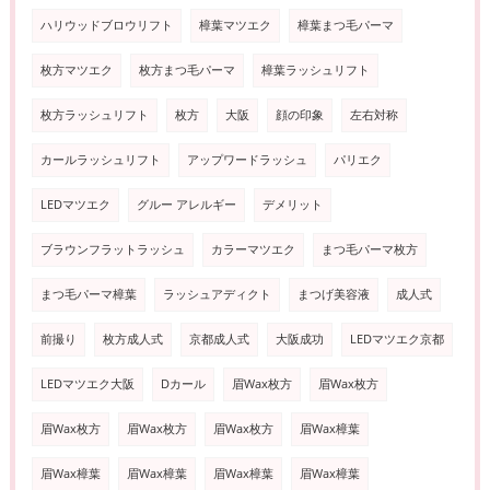
ハリウッドブロウリフト
樟葉マツエク
樟葉まつ毛パーマ
枚方マツエク
枚方まつ毛パーマ
樟葉ラッシュリフト
枚方ラッシュリフト
枚方
大阪
顔の印象
左右対称
カールラッシュリフト
アップワードラッシュ
パリエク
LEDマツエク
グルー アレルギー
デメリット
ブラウンフラットラッシュ
カラーマツエク
まつ毛パーマ枚方
まつ毛パーマ樟葉
ラッシュアディクト
まつげ美容液
成人式
前撮り
枚方成人式
京都成人式
大阪成功
LEDマツエク京都
LEDマツエク大阪
Dカール
眉Wax枚方
眉Wax枚方
眉Wax枚方
眉Wax枚方
眉Wax枚方
眉Wax樟葉
眉Wax樟葉
眉Wax樟葉
眉Wax樟葉
眉Wax樟葉