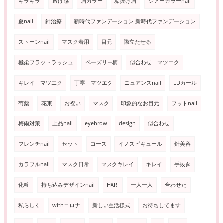
キラキラ
透け感
眉カラー
垢抜け眉
シアーカラーnail
夏nail
針治療
新時代ファンデーション 新時代ファンデーション
ストーンnail
マスク着用
目元
際立たせる
極柔フラットラッシュ
ペーズリー柄
似合わせ マツエク
キレイ マツエク
丁寧 マツエク
ニュアンスnail
LDカール
芍薬
花束
お祝い
マスク
印象的なお目元
フットnail
梅雨対策
上品nail
eyebrow
design
似合わせ
フレンチnail
セット
コース
イノスピキュール
針美容
カラフルnail
マスク日常
マスクキレイ
キレイ
手抜き
化粧
持ち込みデザインnail
HARI
一人一人
合わせた
私らしく
withコロナ
新しい生活様式
お待ちしてます