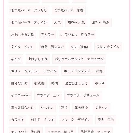
まつ毛パーマ ぱっちり
まつ毛パーマ 京都
まつ毛パーマ デザイン
人気
眉Wax 人気
眉Wax 痛み
眉毛 左右対象
春カラー
パラジェル 春カラー
ネイル ピンク
自爪 痛まない
シンプルnail
フレンチネイル
ネイル
上げましょう
ボリュームラッシュ ナチュラル
ボリュームラッシュ デザイン
ボリュームラッシュ 持ち
自分だけの
有意義
時間
過ごしましょう
春nail
イエローnail
マツエク 上下
マツエク ボリューム
真っ赤似合わせ
いつもと
違う
気分転換
くるっと
カワイイ
伏し目 キレイ
マツエク デザイン
美人 目元
キレイな人 伏し目
マツエク 伏し目
男性目線 マツエク