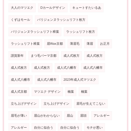
大人のマツエク
Dカールデザイン
キュートすたいるあ
くずはモール
パリジェンヌラッシュリフト枚方
パリジェンヌラッシュリフト樟葉
ラッシュリフト枚方
ラッシュリフト樟葉
眉Wax京都
薄眉毛
薄眉
お正月
謹賀新年
まつ毛パーマ京都
成人式枚方
成人式枚方
成人式枚方
成人式枚方
成人式八幡市
成人式八幡市
成人式八幡市
成人式八幡市
2023年成人式マツエク
成人式京都
マツエク デザイン
楠葉
楠葉
立ち上げデザイン
立ち上げデザイン
眉毛が生えてこない
眉毛が薄い
眉山がわからない
眉山
眉頭
アレルギー
アレルギー
自分に似合う
自分に似合う
モチが悪い