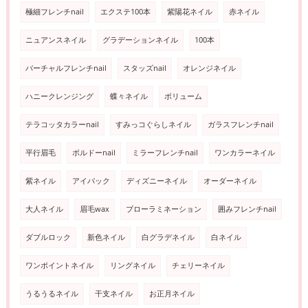
極細フレンチnail
エクステ100本
紫陽花ネイル
赤ネイル
ニュアンスネイル
グラデーションネイル
100本
バーチャルフレンチnail
スタッズnail
オレンジネイル
ハニークレンジング
蝶々ネイル
ボリューム
テラコッタカラーnail
すみっコぐらしネイル
ガラスフレンチnail
平行眉毛
ボルドーnail
ミラーフレンチnail
ワンカラーネイル
紫ネイル
アイパック
ディズニーネイル
オーダーネイル
大人ネイル
眉毛wax
ブローラミネーション
囲みフレンチnail
ダブルロック
新色ネイル
白グラデネイル
白ネイル
ワンポイントネイル
リングネイル
チェリーネイル
うるうるネイル
干支ネイル
お正月ネイル