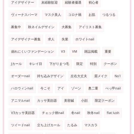
アイデザイナー
未経験歓迎
経験者優遇
初心者
ヴィーナスパーマ
マスク美人
コロナ禍
お肌
つるつる
募集中
秋ネイルデザイン
大募集
アイリスト募集
アイデザイナー募集
求人
失業
ホワイトnail
崩れにくいファンデーション
V3
VM
雑誌掲載
重要
Jカール
キレイ目
下がりまつ毛
限定
特別
クーポン
オーダーnail
持ち込みデザイン
左右大丈夫
眉メイク
No1
ハロウィンnail
今こそ
アイ
ゾーン
奥二重
べっ甲nail
アニマルnail
カッサ美顔器
美容鍼
小顔
限定クーポン
V3カッサ美顔器
チェック柄nail
冬nail
秋冬nail
flat lush
ツイードnail
立ち上げカール
たるみ
マスカラ