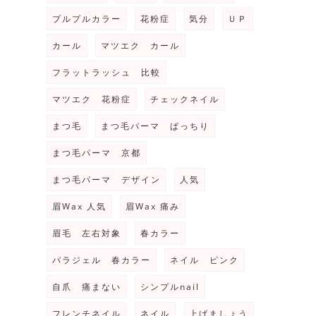
プルプルカラー
花粉症
気分
ＵＰ
カール
マツエク カール
フラットラッシュ 比較
マツエク 花粉症
チェックネイル
まつ毛
まつ毛パーマ ぱっちり
まつ毛パーマ 京都
まつ毛パーマ デザイン
人気
眉Wax 人気
眉Wax 痛み
眉毛 左右対象
春カラー
パラジェル 春カラー
ネイル ピンク
自爪 痛まない
シンプルnail
フレンチネイル
ネイル
上げましょう