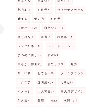
秋ネイル
自まつ毛
活かして
魅力ある
お目元へ
ヴィーナスカール
叶える
魅力的
お目元
レオパード柄
自然なメイク
>
さりげなく
綺麗に
秋色ネイル
シンプルネイル
フラットラッシュ
まつ毛に優しい
眉WAX
柔らかい雰囲気
眉ワックス
魅力
第一印象
とても大事
ダークブラウン
エクステ
透明感eye
なりたい
イメージ
大人可愛い
冬人気デザイン
引き出す
美眉
wax
水彩nail