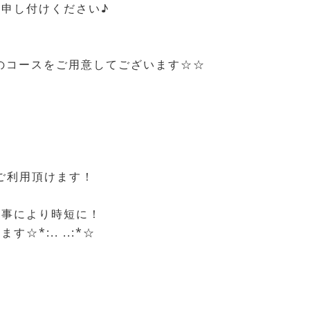
申し付けください♪
のコースをご用意してございます☆☆
ご利用頂けます！
る事により時短に！
*:.. ..:*☆