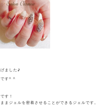
げました♪
す^ ^
能です！
のままジェルを密着させることができるジェルです。