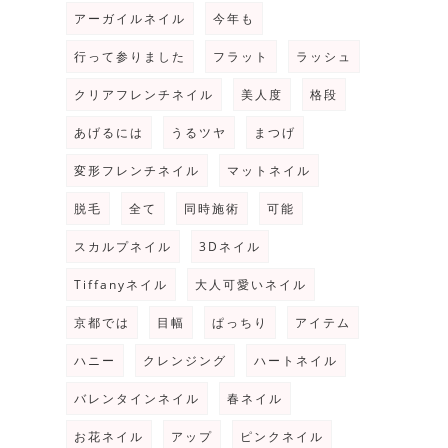
アーガイルネイル
今年も
行って参りました
フラット
ラッシュ
クリアフレンチネイル
美人度
格段
あげるには
うるツヤ
まつげ
変形フレンチネイル
マットネイル
脱毛
全て
同時施術
可能
スカルプネイル
3Dネイル
Tiffanyネイル
大人可愛いネイル
京都では
目幅
ぱっちり
アイテム
ハニー
クレンジング
ハートネイル
バレンタインネイル
春ネイル
お花ネイル
アップ
ピンクネイル