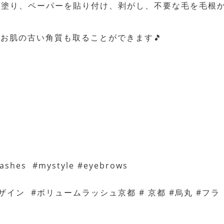
を塗り、ペーパーを貼り付け、剥がし、不要な毛を毛根
やお肌の古い角質も取ることができます🎵
mlashes #mystyle #eyebrows
ザイン #ボリュームラッシュ京都 # 京都 #烏丸 #フラ