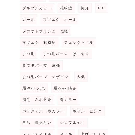
プルプルカラー
花粉症
気分
ＵＰ
カール
マツエク カール
フラットラッシュ 比較
マツエク 花粉症
チェックネイル
まつ毛
まつ毛パーマ ぱっちり
まつ毛パーマ 京都
まつ毛パーマ デザイン
人気
眉Wax 人気
眉Wax 痛み
眉毛 左右対象
春カラー
パラジェル 春カラー
ネイル ピンク
自爪 痛まない
シンプルnail
フレンチネイル
ネイル
上げましょう