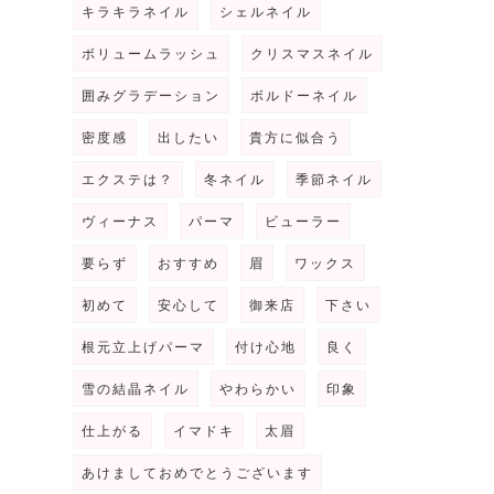
キラキラネイル
シェルネイル
ボリュームラッシュ
クリスマスネイル
囲みグラデーション
ボルドーネイル
密度感
出したい
貴方に似合う
エクステは？
冬ネイル
季節ネイル
ヴィーナス
パーマ
ビューラー
要らず
おすすめ
眉
ワックス
初めて
安心して
御来店
下さい
根元立上げパーマ
付け心地
良く
雪の結晶ネイル
やわらかい
印象
仕上がる
イマドキ
太眉
あけましておめでとうございます