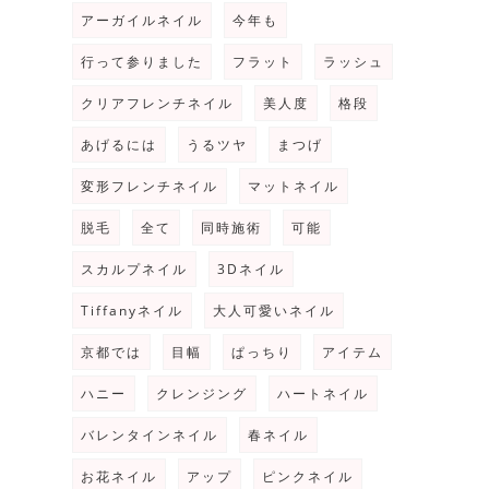
アーガイルネイル
今年も
行って参りました
フラット
ラッシュ
クリアフレンチネイル
美人度
格段
あげるには
うるツヤ
まつげ
変形フレンチネイル
マットネイル
脱毛
全て
同時施術
可能
スカルプネイル
3Dネイル
Tiffanyネイル
大人可愛いネイル
京都では
目幅
ぱっちり
アイテム
ハニー
クレンジング
ハートネイル
バレンタインネイル
春ネイル
お花ネイル
アップ
ピンクネイル