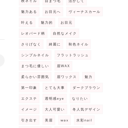
秋ネイル
自まつ毛
活かして
魅力ある
お目元へ
ヴィーナスカール
叶える
魅力的
お目元
レオパード柄
自然なメイク
さりげなく
綺麗に
秋色ネイル
シンプルネイル
フラットラッシュ
>
まつ毛に優しい
眉WAX
柔らかい雰囲気
眉ワックス
魅力
第一印象
とても大事
ダークブラウン
エクステ
透明感eye
なりたい
イメージ
大人可愛い
冬人気デザイン
引き出す
美眉
wax
水彩nail