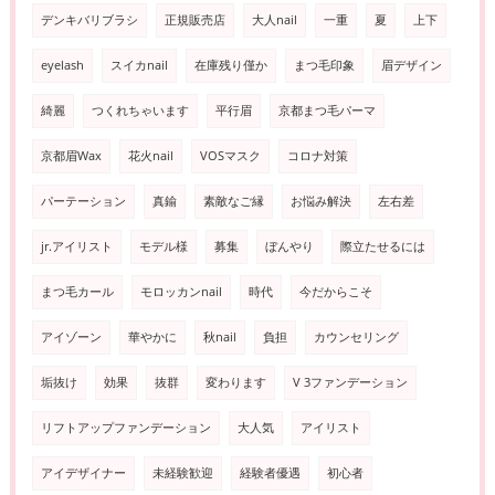
デンキバリブラシ
正規販売店
大人nail
一重
夏
上下
eyelash
スイカnail
在庫残り僅か
まつ毛印象
眉デザイン
綺麗
つくれちゃいます
平行眉
京都まつ毛パーマ
京都眉Wax
花火nail
VOSマスク
コロナ対策
パーテーション
真鍮
素敵なご縁
お悩み解決
左右差
jr.アイリスト
モデル様
募集
ぼんやり
際立たせるには
まつ毛カール
モロッカンnail
時代
今だからこそ
アイゾーン
華やかに
秋nail
負担
カウンセリング
垢抜け
効果
抜群
変わります
V 3ファンデーション
リフトアップファンデーション
大人気
アイリスト
アイデザイナー
未経験歓迎
経験者優遇
初心者