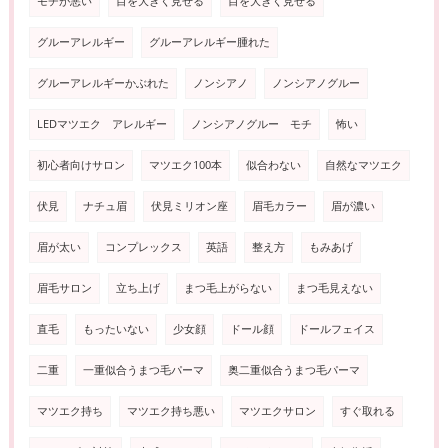
モチが悪い
目を大きく見せる
目を大きく見せる
グルーアレルギー
グルーアレルギー腫れた
グルーアレルギーかぶれた
ノンシアノ
ノンシアノグルー
LEDマツエク アレルギー
ノンシアノグルー モチ
怖い
初心者向けサロン
マツエク100本
似合わない
自然なマツエク
伏見
ナチュ眉
伏見ミリオン座
眉毛カラー
眉が濃い
眉が太い
コンプレックス
英語
整え方
もみあげ
眉毛サロン
立ち上げ
まつ毛上がらない
まつ毛見えない
直毛
もったいない
少女顔
ドール顔
ドールフェイス
二重
一重似合うまつ毛パーマ
奥二重似合うまつ毛パーマ
マツエク持ち
マツエク持ち悪い
マツエクサロン
すぐ取れる