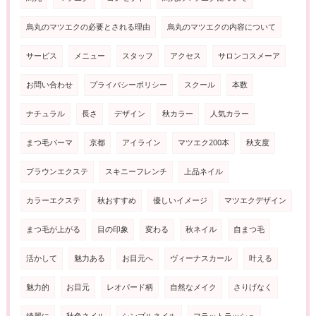
烏丸のマツエクの必要とされる理由
烏丸のマツエクの内容について
サービス
メニュー
スタッフ
アクセス
サロンコスメーア
お問い合わせ
プライバシーポリシー
スクール
本数
ナチュラル
長さ
デザイン
秋カラー
人気カラー
まつ毛パーマ
京都
アイライン
マツエク200本
秋支度
ブラウンエクステ
スキニーフレンチ
上品ネイル
カラーエクステ
秋おすすめ
優しいイメージ
マツエクデザイン
まつ毛が上がる
目の印象
変わる
秋ネイル
自まつ毛
活かして
魅力ある
お目元へ
ヴィーナスカール
叶える
魅力的
お目元
レオパード柄
自然なメイク
さりげなく