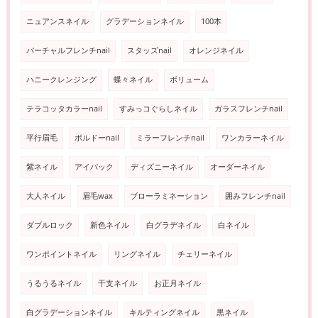
ニュアンスネイル
グラデーションネイル
100本
バーチャルフレンチnail
スタッズnail
オレンジネイル
ハニークレンジング
蝶々ネイル
ボリューム
テラコッタカラーnail
すみっコぐらしネイル
ガラスフレンチnail
平行眉毛
ボルドーnail
ミラーフレンチnail
ワンカラーネイル
紫ネイル
アイパック
ディズニーネイル
オーダーネイル
大人ネイル
眉毛wax
ブローラミネーション
囲みフレンチnail
ダブルロック
新色ネイル
白グラデネイル
白ネイル
ワンポイントネイル
リングネイル
チェリーネイル
うるうるネイル
干支ネイル
お正月ネイル
白グラデーションネイル
キルティングネイル
黒ネイル