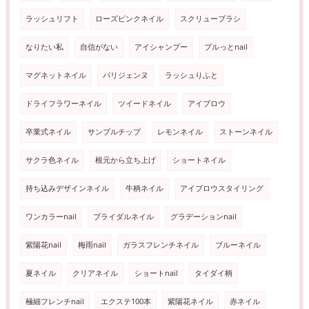
ラッシュリフト
ローズピンクネイル
スクリューブラシ
なりたい私
自信がない
アイシャンプー
プルっとnail
マグネットネイル
パリジェンヌ
ラッシュりふと
ドライフラワーネイル
ツイードネイル
アイブロウ
卒業式ネイル
サンプルチップ
レモンネイル
ストーンネイル
サクラ色ネイル
根元から立ち上げ
ショートネイル
持ち込みデザインネイル
牛柄ネイル
アイブロウスタイリング
ワンカラーnail
ブライダルネイル
グラデーションnail
紫陽花nail
梅雨nail
ガラスフレンチネイル
ブルーネイル
夏ネイル
クリアネイル
ショートnail
タイダイ柄
極細フレンチnail
エクステ100本
紫陽花ネイル
赤ネイル