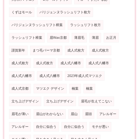
くずはモール
パリジェンヌラッシュリフト枚方
パリジェンヌラッシュリフト樟葉
ラッシュリフト枚方
ラッシュリフト樟葉
眉Wax京都
薄眉毛
薄眉
お正月
謹賀新年
まつ毛パーマ京都
成人式枚方
成人式枚方
成人式枚方
成人式枚方
成人式八幡市
成人式八幡市
成人式八幡市
成人式八幡市
2023年成人式マツエク
成人式京都
マツエク デザイン
楠葉
楠葉
立ち上げデザイン
立ち上げデザイン
眉毛が生えてこない
眉毛が薄い
眉山がわからない
眉山
眉頭
アレルギー
アレルギー
自分に似合う
自分に似合う
モチが悪い