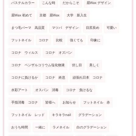
パステルカラー
こんな時
だからこそ
眉Wax デザイン
眉Wax 初めて
京都 眉Wax
大学 新入生
まつ毛パーマ 高品質
マツパ デザイン
目尻長め
可愛い
フットネイル
コロナ
比較
強くても
印象に
コロナ ウィルス
コロナ オズバン
コロナ ペンザルコリウム塩化物液
伏し目
美しく
コロナに負けるか
コロナ 終息
頑張れ日本 コロナ
水彩アート
オスバン 消毒
コロナ 負けるな
手指消毒 コロナ
皆様へ
お知らせ
フットネイル 赤
フットネイル レッド
キラキラnail
グラデーション
おうち時間
一緒に
ラメネイル
白のグラデーション