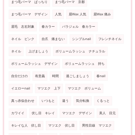
まつ毛パーマ ぱっちり
まつ毛パーマ 京都
まつ毛パーマ デザイン
人気
眉Wax 人気
眉Wax 痛み
眉毛 左右対象
春カラー
パラジェル 春カラー
ネイル ピンク
自爪 痛まない
シンプルnail
フレンチネイル
ネイル
上げましょう
ボリュームラッシュ ナチュラル
ボリュームラッシュ デザイン
ボリュームラッシュ 持ち
自分だけの
有意義
時間
過ごしましょう
春nail
イエローnail
マツエク 上下
マツエク ボリューム
真っ赤似合わせ
いつもと
違う
気分転換
くるっと
カワイイ
伏し目 キレイ
マツエク デザイン
美人 目元
キレイな人 伏し目
マツエク 伏し目
男性目線 マツエク