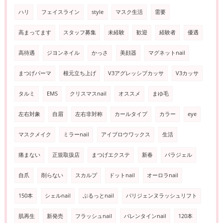
ハリ
フェイスライン
style
マスク生活
需要
高まってます
スタッフ募集
未経験
歓迎
経験者
優遇
高待遇
ジヨンネイル
かっさ
美顔器
マグネットnail
まつげパーマ
根元立ち上げ
V3アグレッシブカッサ
V3カッサ
タルミ
EMS
クリスマスnail
オススメ
まゆ毛
左右対象
自眉
左右非対称
カールタイプ
カラー
eye
マスクメイク
ミラーnail
アイブロウワックス
生活
痛まない
正規取扱店
まつげエクステ
新春
パラジェル
自爪
削らない
スカルプ
ドットnail
オーロラnail
150本
シェルnail
ぷるっとnail
パリジェンヌラッシュリフト
肌再生
新発売
フラッシュnail
バレンタインnail
120本