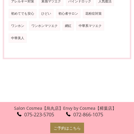
アレルギー対策
束感マツエク
バインドロック
人気復活
初めてでも安心
ひどい
初心者サロン
花粉症対策
ワンホン
ワンホンマツエク
網紅
中華系マツエク
中華美人
Salon Cosmea【烏丸店】
Envy by Cosmea【樟葉店】
075-223-5705
072-866-1075
ご予約はこちら