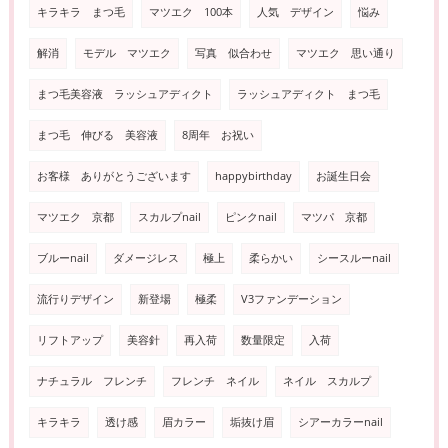
キラキラ まつ毛
マツエク 100本
人気 デザイン
悩み
解消
モデル マツエク
写真 似合わせ
マツエク 思い通り
まつ毛美容液 ラッシュアディクト
ラッシュアディクト まつ毛
まつ毛 伸びる 美容液
8周年 お祝い
お客様 ありがとうございます
happybirthday
お誕生日会
マツエク 京都
スカルプnail
ピンクnail
マツパ 京都
ブルーnail
ダメージレス
極上
柔らかい
シースルーnail
流行りデザイン
新登場
極柔
V3ファンデーション
リフトアップ
美容針
再入荷
数量限定
入荷
ナチュラル フレンチ
フレンチ ネイル
ネイル スカルプ
キラキラ
透け感
眉カラー
垢抜け眉
シアーカラーnail