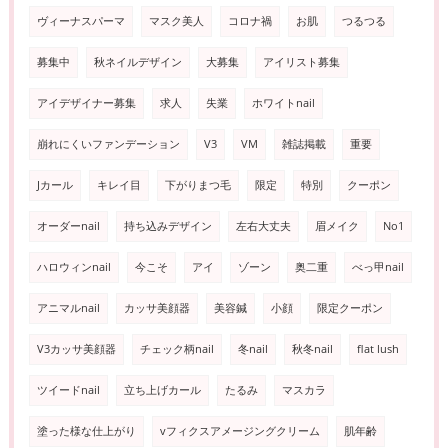
ヴィーナスパーマ
マスク美人
コロナ禍
お肌
つるつる
募集中
秋ネイルデザイン
大募集
アイリスト募集
アイデザイナー募集
求人
失業
ホワイトnail
崩れにくいファンデーション
V3
VM
雑誌掲載
重要
Jカール
キレイ目
下がりまつ毛
限定
特別
クーポン
オーダーnail
持ち込みデザイン
左右大丈夫
眉メイク
No1
ハロウィンnail
今こそ
アイ
ゾーン
奥二重
べっ甲nail
アニマルnail
カッサ美顔器
美容鍼
小顔
限定クーポン
V3カッサ美顔器
チェック柄nail
冬nail
秋冬nail
flat lush
ツイードnail
立ち上げカール
たるみ
マスカラ
塗った様な仕上がり
vフィクスアメージングクリーム
肌年齢