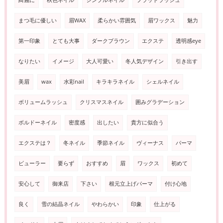
綺麗に
秋色ネイル
シンプルネイル
フラットラッシュ
まつ毛に優しい
眉WAX
柔らかい雰囲気
眉ワックス
魅力
第一印象
とても大事
ダークブラウン
エクステ
透明感eye
なりたい
イメージ
大人可愛い
冬人気デザイン
引き出す
美眉
wax
水彩nail
キラキラネイル
シェルネイル
ボリュームラッシュ
クリスマスネイル
囲みグラデーション
ボルドーネイル
密度感
出したい
貴方に似合う
エクステは？
冬ネイル
季節ネイル
ヴィーナス
パーマ
ビューラー
要らず
おすすめ
眉
ワックス
初めて
安心して
御来店
下さい
根元立上げパーマ
付け心地
良く
雪の結晶ネイル
やわらかい
印象
仕上がる