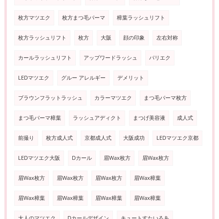
枚方マツエク
枚方まつ毛パーマ
樟葉ラッシュリフト
枚方ラッシュリフト
枚方
大阪
顔の印象
左右対称
カールラッシュリフト
アップワードラッシュ
パリエク
LEDマツエク
グルー アレルギー
デメリット
ブラウンフラットラッシュ
カラーマツエク
まつ毛パーマ枚方
まつ毛パーマ樟葉
ラッシュアディクト
まつげ美容液
成人式
前撮り
枚方成人式
京都成人式
大阪成功
LEDマツエク京都
LEDマツエク大阪
Dカール
眉Wax枚方
眉Wax枚方
眉Wax枚方
眉Wax枚方
眉Wax枚方
眉Wax樟葉
眉Wax樟葉
眉Wax樟葉
眉Wax樟葉
眉Wax樟葉
大人のマツエク
Dカールデザイン
キュートすたいるあ