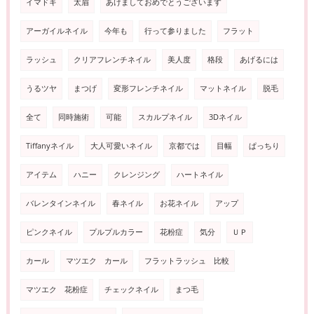
イマドキ
太眉
あけましておめでとうございます
アーガイルネイル
今年も
行って参りました
フラット
ラッシュ
クリアフレンチネイル
美人度
格段
あげるには
うるツヤ
まつげ
変形フレンチネイル
マットネイル
脱毛
全て
同時施術
可能
スカルプネイル
3Dネイル
Tiffanyネイル
大人可愛いネイル
京都では
目幅
ぱっちり
アイテム
ハニー
クレンジング
ハートネイル
バレンタインネイル
春ネイル
お花ネイル
アップ
ピンクネイル
プルプルカラー
花粉症
気分
ＵＰ
カール
マツエク カール
フラットラッシュ 比較
マツエク 花粉症
チェックネイル
まつ毛