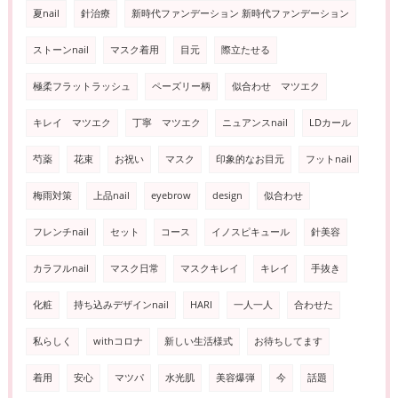
夏nail
針治療
新時代ファンデーション 新時代ファンデーション
ストーンnail
マスク着用
目元
際立たせる
極柔フラットラッシュ
ペーズリー柄
似合わせ マツエク
キレイ マツエク
丁寧 マツエク
ニュアンスnail
LDカール
芍薬
花束
お祝い
マスク
印象的なお目元
フットnail
梅雨対策
上品nail
eyebrow
design
似合わせ
フレンチnail
セット
コース
イノスピキュール
針美容
カラフルnail
マスク日常
マスクキレイ
キレイ
手抜き
化粧
持ち込みデザインnail
HARI
一人一人
合わせた
私らしく
withコロナ
新しい生活様式
お待ちしてます
着用
安心
マツパ
水光肌
美容爆弾
今
話題