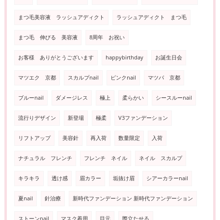
まつ毛美容液 ラッシュアディクト
ラッシュアディクト まつ毛
まつ毛 伸びる 美容液
8周年 お祝い
お客様 ありがとうございます
happybirthday
お誕生日会
マツエク 京都
スカルプnail
ピンクnail
マツパ 京都
ブルーnail
ダメージレス
極上
柔らかい
シースルーnail
流行りデザイン
新登場
極柔
V3ファンデーション
リフトアップ
美容針
再入荷
数量限定
入荷
ナチュラル フレンチ
フレンチ ネイル
ネイル スカルプ
キラキラ
透け感
眉カラー
垢抜け眉
シアーカラーnail
夏nail
針治療
新時代ファンデーション 新時代ファンデーション
ストーンnail
マスク着用
目元
際立たせる