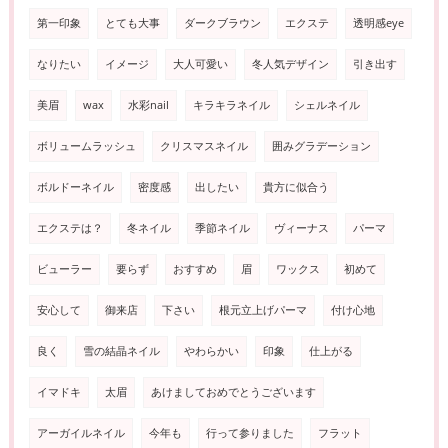
第一印象
とても大事
ダークブラウン
エクステ
透明感eye
なりたい
イメージ
大人可愛い
冬人気デザイン
引き出す
美眉
wax
水彩nail
キラキラネイル
シェルネイル
ボリュームラッシュ
クリスマスネイル
囲みグラデーション
ボルドーネイル
密度感
出したい
貴方に似合う
エクステは？
冬ネイル
季節ネイル
ヴィーナス
パーマ
ビューラー
要らず
おすすめ
眉
ワックス
初めて
安心して
御来店
下さい
根元立上げパーマ
付け心地
良く
雪の結晶ネイル
やわらかい
印象
仕上がる
イマドキ
太眉
あけましておめでとうございます
アーガイルネイル
今年も
行って参りました
フラット