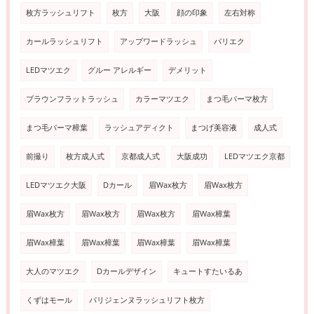
枚方ラッシュリフト
枚方
大阪
顔の印象
左右対称
カールラッシュリフト
アップワードラッシュ
パリエク
LEDマツエク
グルー アレルギー
デメリット
ブラウンフラットラッシュ
カラーマツエク
まつ毛パーマ枚方
まつ毛パーマ樟葉
ラッシュアディクト
まつげ美容液
成人式
前撮り
枚方成人式
京都成人式
大阪成功
LEDマツエク京都
LEDマツエク大阪
Dカール
眉Wax枚方
眉Wax枚方
眉Wax枚方
眉Wax枚方
眉Wax枚方
眉Wax樟葉
眉Wax樟葉
眉Wax樟葉
眉Wax樟葉
眉Wax樟葉
大人のマツエク
Dカールデザイン
キュートすたいるあ
くずはモール
パリジェンヌラッシュリフト枚方