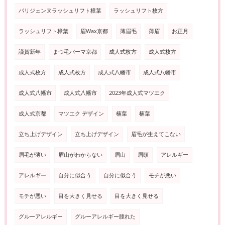
パリジェンヌラッシュリフト樟葉
ラッシュリフト枚方
ラッシュリフト樟葉
眉Wax京都
薄眉毛
薄眉
お正月
謹賀新年
まつ毛パーマ京都
成人式枚方
成人式枚方
成人式枚方
成人式枚方
成人式八幡市
成人式八幡市
成人式八幡市
成人式八幡市
2023年成人式マツエク
成人式京都
マツエク デザイン
楠葉
楠葉
立ち上げデザイン
立ち上げデザイン
眉毛が生えてこない
眉毛が薄い
眉山がわからない
眉山
眉頭
アレルギー
アレルギー
自分に似合う
自分に似合う
モチが悪い
モチが悪い
目を大きく見せる
目を大きく見せる
グルーアレルギー
グルーアレルギー腫れた