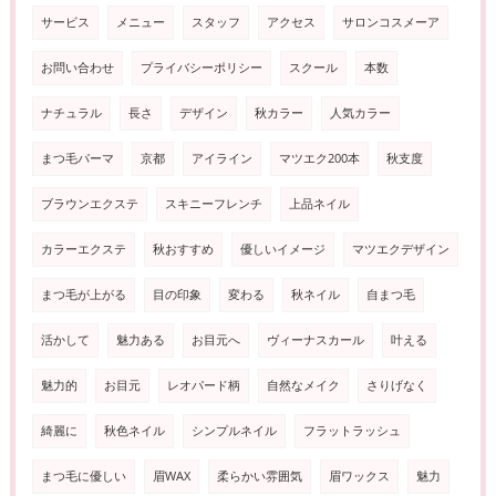
サービス
メニュー
スタッフ
アクセス
サロンコスメーア
お問い合わせ
プライバシーポリシー
スクール
本数
ナチュラル
長さ
デザイン
秋カラー
人気カラー
まつ毛パーマ
京都
アイライン
マツエク200本
秋支度
ブラウンエクステ
スキニーフレンチ
上品ネイル
カラーエクステ
秋おすすめ
優しいイメージ
マツエクデザイン
まつ毛が上がる
目の印象
変わる
秋ネイル
自まつ毛
活かして
魅力ある
お目元へ
ヴィーナスカール
叶える
魅力的
お目元
レオパード柄
自然なメイク
さりげなく
綺麗に
秋色ネイル
シンプルネイル
フラットラッシュ
まつ毛に優しい
眉WAX
柔らかい雰囲気
眉ワックス
魅力