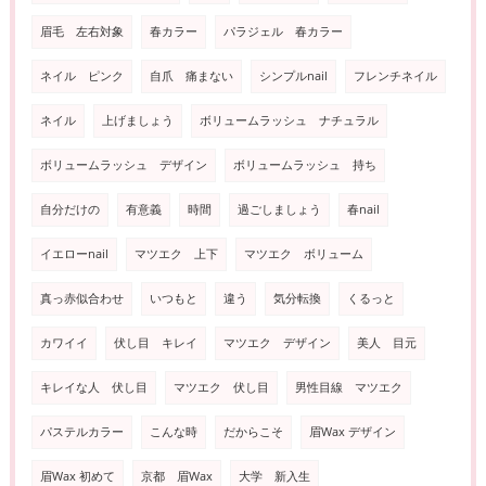
眉毛 左右対象
春カラー
パラジェル 春カラー
ネイル ピンク
自爪 痛まない
シンプルnail
フレンチネイル
ネイル
上げましょう
ボリュームラッシュ ナチュラル
ボリュームラッシュ デザイン
ボリュームラッシュ 持ち
自分だけの
有意義
時間
過ごしましょう
春nail
イエローnail
マツエク 上下
マツエク ボリューム
真っ赤似合わせ
いつもと
違う
気分転換
くるっと
カワイイ
伏し目 キレイ
マツエク デザイン
美人 目元
キレイな人 伏し目
マツエク 伏し目
男性目線 マツエク
パステルカラー
こんな時
だからこそ
眉Wax デザイン
眉Wax 初めて
京都 眉Wax
大学 新入生