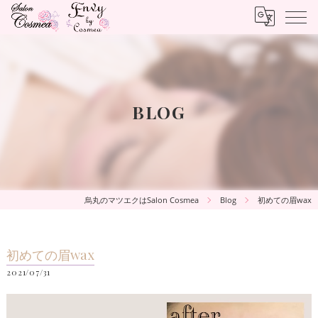
BLOG
烏丸のマツエクはSalon Cosmea
Blog
初めての眉wax
初めての眉wax
2021/07/31