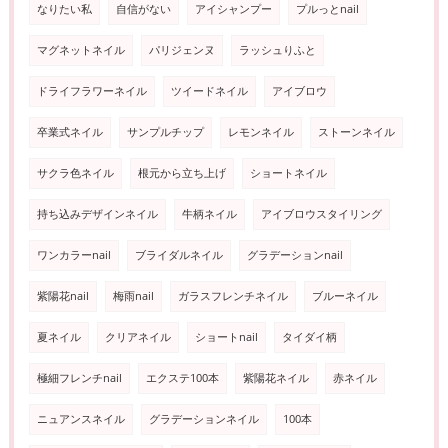
なりたい私
自信がない
アイシャンプー
プルっとnail
マグネットネイル
パリジェンヌ
ラッシュりふと
ドライフラワーネイル
ツイードネイル
アイブロウ
卒業式ネイル
サンプルチップ
レモンネイル
ストーンネイル
サクラ色ネイル
根元から立ち上げ
ショートネイル
持ち込みデザインネイル
牛柄ネイル
アイブロウスタイリング
ワンカラーnail
ブライダルネイル
グラデーションnail
紫陽花nail
梅雨nail
ガラスフレンチネイル
ブルーネイル
夏ネイル
クリアネイル
ショートnail
タイダイ柄
極細フレンチnail
エクステ100本
紫陽花ネイル
赤ネイル
ニュアンスネイル
グラデーションネイル
100本