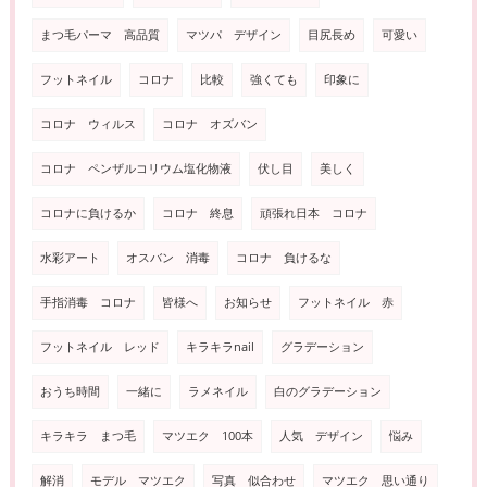
まつ毛パーマ 高品質
マツパ デザイン
目尻長め
可愛い
フットネイル
コロナ
比較
強くても
印象に
コロナ ウィルス
コロナ オズバン
コロナ ペンザルコリウム塩化物液
伏し目
美しく
コロナに負けるか
コロナ 終息
頑張れ日本 コロナ
水彩アート
オスバン 消毒
コロナ 負けるな
手指消毒 コロナ
皆様へ
お知らせ
フットネイル 赤
フットネイル レッド
キラキラnail
グラデーション
おうち時間
一緒に
ラメネイル
白のグラデーション
キラキラ まつ毛
マツエク 100本
人気 デザイン
悩み
解消
モデル マツエク
写真 似合わせ
マツエク 思い通り