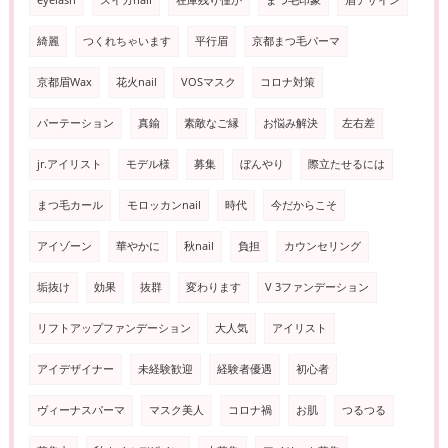
eyelash
スイカnail
在庫残り僅か
まつ毛印象
眉デザイン
綺麗
つくれちゃいます
平行眉
京都まつ毛パーマ
京都眉Wax
花火nail
VOSマスク
コロナ対策
パーテーション
真鍮
素敵なご縁
お悩み解決
左右差
jr.アイリスト
モデル様
募集
ぼんやり
際立たせるには
まつ毛カール
モロッカンnail
時代
今だからこそ
アイゾーン
華やかに
秋nail
負担
カウンセリング
垢抜け
効果
抜群
変わります
V 3ファンデーション
リフトアップファンデーション
大人気
アイリスト
アイデザイナー
未経験歓迎
経験者優遇
初心者
ヴィーナスパーマ
マスク美人
コロナ禍
お肌
つるつる