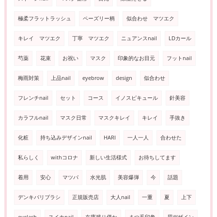
極柔フラットラッシュ
ペーズリー柄
似合わせ マツエク
キレイ マツエク
丁寧 マツエク
ニュアンスnail
LDカール
芍薬
花束
お祝い
マスク
印象的なお目元
フットnail
梅雨対策
上品nail
eyebrow
design
似合わせ
フレンチnail
セット
コース
イノスピキュール
針美容
カラフルnail
マスク日常
マスクキレイ
キレイ
手抜き
化粧
持ち込みデザインnail
HARI
一人一人
合わせた
私らしく
withコロナ
新しい生活様式
お待ちしてます
着用
安心
マツパ
水光肌
美容爆弾
今
話題
デンキバリブラシ
正規販売店
大人nail
一重
夏
上下