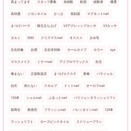
高まってます
スタッフ募集
未経験
歓迎
経験者
優遇
高待遇
ジヨンネイル
かっさ
美顔器
マグネットnail
まつげパーマ
根元立ち上げ
V3アグレッシブカッサ
V3カッサ
タルミ
EMS
クリスマスnail
オススメ
まゆ毛
左右対象
自眉
左右非対称
カールタイプ
カラー
eye
マスクメイク
ミラーnail
アイブロウワックス
生活
痛まない
正規取扱店
まつげエクステ
新春
パラジェル
自爪
削らない
スカルプ
ドットnail
オーロラnail
150本
シェルnail
ぷるっとnail
パリジェンヌラッシュリフト
肌再生
新発売
フラッシュnail
バレンタインnail
120本
ラッシュリフト
ローズピンクネイル
スクリューブラシ