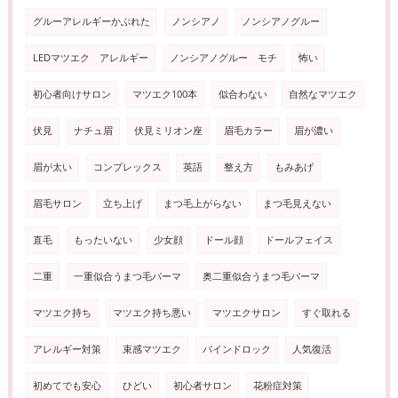
グルーアレルギーかぶれた
ノンシアノ
ノンシアノグルー
LEDマツエク アレルギー
ノンシアノグルー モチ
怖い
初心者向けサロン
マツエク100本
似合わない
自然なマツエク
伏見
ナチュ眉
伏見ミリオン座
眉毛カラー
眉が濃い
眉が太い
コンプレックス
英語
整え方
もみあげ
眉毛サロン
立ち上げ
まつ毛上がらない
まつ毛見えない
直毛
もったいない
少女顔
ドール顔
ドールフェイス
二重
一重似合うまつ毛パーマ
奥二重似合うまつ毛パーマ
マツエク持ち
マツエク持ち悪い
マツエクサロン
すぐ取れる
アレルギー対策
束感マツエク
バインドロック
人気復活
初めてでも安心
ひどい
初心者サロン
花粉症対策