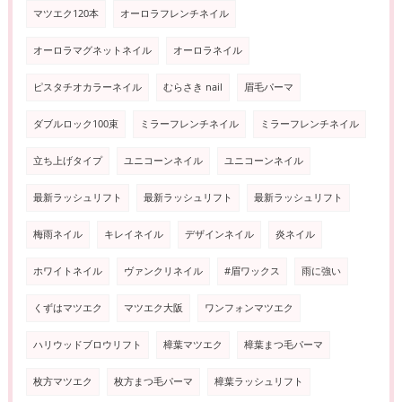
マツエク120本
オーロラフレンチネイル
オーロラマグネットネイル
オーロラネイル
ピスタチオカラーネイル
むらさき nail
眉毛パーマ
ダブルロック100束
ミラーフレンチネイル
ミラーフレンチネイル
立ち上げタイプ
ユニコーンネイル
ユニコーンネイル
最新ラッシュリフト
最新ラッシュリフト
最新ラッシュリフト
梅雨ネイル
キレイネイル
デザインネイル
炎ネイル
ホワイトネイル
ヴァンクリネイル
#眉ワックス
雨に強い
くずはマツエク
マツエク大阪
ワンフォンマツエク
ハリウッドブロウリフト
樟葉マツエク
樟葉まつ毛パーマ
枚方マツエク
枚方まつ毛パーマ
樟葉ラッシュリフト