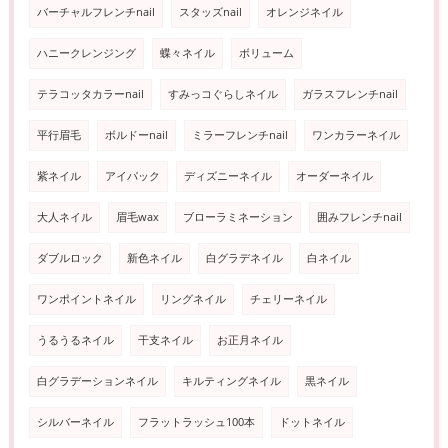
バーチャルフレンチnail
スタッズnail
オレンジネイル
ハニークレンジング
蝶々ネイル
ボリューム
テラコッタカラーnail
すみっコぐらしネイル
ガラスフレンチnail
平行眉毛
ボルドーnail
ミラーフレンチnail
ワンカラーネイル
紫ネイル
アイパック
ディズニーネイル
オーダーネイル
大人ネイル
眉毛wax
ブローラミネーション
囲みフレンチnail
ダブルロック
新色ネイル
白グラデネイル
白ネイル
ワンポイントネイル
リングネイル
チェリーネイル
うるうるネイル
干支ネイル
お正月ネイル
白グラデーションネイル
キルティングネイル
黒ネイル
シルバーネイル
フラットラッシュ100本
ドットネイル