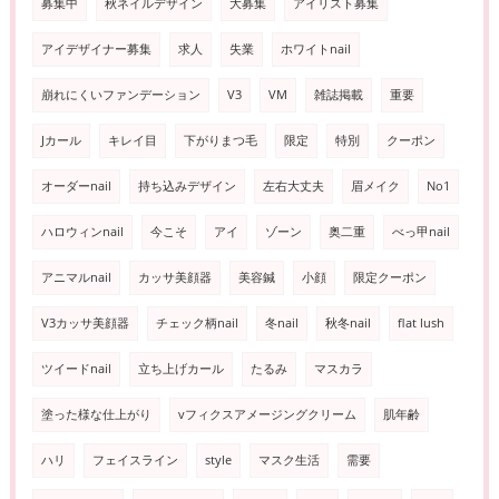
募集中
秋ネイルデザイン
大募集
アイリスト募集
アイデザイナー募集
求人
失業
ホワイトnail
崩れにくいファンデーション
V3
VM
雑誌掲載
重要
Jカール
キレイ目
下がりまつ毛
限定
特別
クーポン
オーダーnail
持ち込みデザイン
左右大丈夫
眉メイク
No1
ハロウィンnail
今こそ
アイ
ゾーン
奥二重
べっ甲nail
アニマルnail
カッサ美顔器
美容鍼
小顔
限定クーポン
V3カッサ美顔器
チェック柄nail
冬nail
秋冬nail
flat lush
ツイードnail
立ち上げカール
たるみ
マスカラ
塗った様な仕上がり
vフィクスアメージングクリーム
肌年齢
ハリ
フェイスライン
style
マスク生活
需要