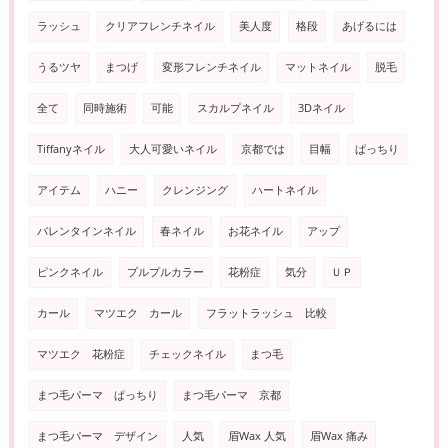
ラッシュ
クリアフレンチネイル
美人度
格段
あげるには
うるツヤ
まつげ
変形フレンチネイル
マットネイル
脱毛
全て
同時施術
可能
スカルプネイル
3Dネイル
Tiffanyネイル
大人可愛いネイル
京都では
目幅
ぱっちり
アイテム
ハニー
クレンジング
ハートネイル
バレンタインネイル
春ネイル
お花ネイル
アップ
ピンクネイル
プルプルカラー
花粉症
気分
ＵＰ
カール
マツエク カール
フラットラッシュ 比較
マツエク 花粉症
チェックネイル
まつ毛
まつ毛パーマ ぱっちり
まつ毛パーマ 京都
まつ毛パーマ デザイン
人気
眉Wax 人気
眉Wax 痛み