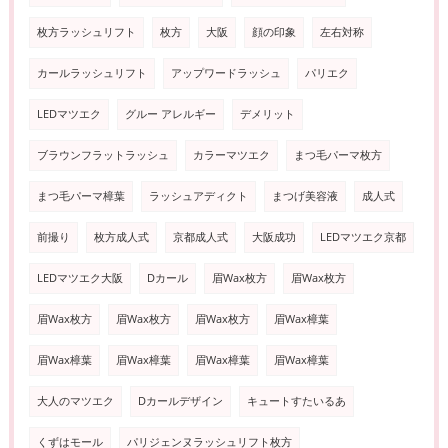
枚方ラッシュリフト
枚方
大阪
顔の印象
左右対称
カールラッシュリフト
アップワードラッシュ
パリエク
LEDマツエク
グルー アレルギー
デメリット
ブラウンフラットラッシュ
カラーマツエク
まつ毛パーマ枚方
まつ毛パーマ樟葉
ラッシュアディクト
まつげ美容液
成人式
前撮り
枚方成人式
京都成人式
大阪成功
LEDマツエク京都
LEDマツエク大阪
Dカール
眉Wax枚方
眉Wax枚方
眉Wax枚方
眉Wax枚方
眉Wax枚方
眉Wax樟葉
眉Wax樟葉
眉Wax樟葉
眉Wax樟葉
眉Wax樟葉
大人のマツエク
Dカールデザイン
キュートすたいるあ
くずはモール
パリジェンヌラッシュリフト枚方