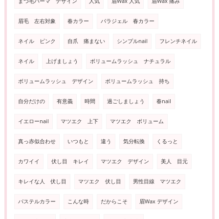
まつ毛パーマ デザイン
人気
眉Wax 人気
眉Wax 痛み
眉毛 左右対象
春カラー
パラジェル 春カラー
ネイル ピンク
自爪 痛まない
シンプルnail
フレンチネイル
ネイル
上げましょう
ボリュームラッシュ ナチュラル
ボリュームラッシュ デザイン
ボリュームラッシュ 持ち
自分だけの
有意義
時間
過ごしましょう
春nail
イエローnail
マツエク 上下
マツエク ボリューム
真っ赤似合わせ
いつもと
違う
気分転換
くるっと
カワイイ
伏し目 キレイ
マツエク デザイン
美人 目元
キレイな人 伏し目
マツエク 伏し目
男性目線 マツエク
パステルカラー
こんな時
だからこそ
眉Wax デザイン