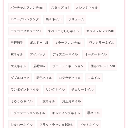
バーチャルフレンチnail
スタッズnail
オレンジネイル
ハニークレンジング
蝶々ネイル
ボリューム
テラコッタカラーnail
すみっコぐらしネイル
ガラスフレンチnail
平行眉毛
ボルドーnail
ミラーフレンチnail
ワンカラーネイル
紫ネイル
アイパック
ディズニーネイル
オーダーネイル
大人ネイル
眉毛wax
ブローラミネーション
囲みフレンチnail
ダブルロック
新色ネイル
白グラデネイル
白ネイル
ワンポイントネイル
リングネイル
チェリーネイル
うるうるネイル
干支ネイル
お正月ネイル
白グラデーションネイル
キルティングネイル
黒ネイル
シルバーネイル
フラットラッシュ100本
ドットネイル