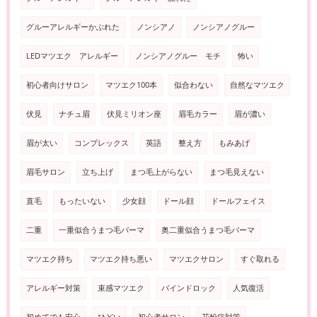
グルーアレルギーかぶれた
ノンシアノ
ノンシアノグルー
LEDマツエク アレルギー
ノンシアノグルー モチ
怖い
初心者向けサロン
マツエク100本
似合わない
自然なマツエク
伏見
ナチュ眉
伏見ミリオン座
眉毛カラー
眉が濃い
眉が太い
コンプレックス
英語
整え方
もみあげ
眉毛サロン
立ち上げ
まつ毛上がらない
まつ毛見えない
直毛
もったいない
少女顔
ドール顔
ドールフェイス
二重
一重似合うまつ毛パーマ
奥二重似合うまつ毛パーマ
マツエク持ち
マツエク持ち悪い
マツエクサロン
すぐ取れる
アレルギー対策
束感マツエク
バインドロック
人気復活