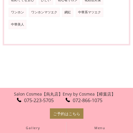
初めてでも安心
ひどい
初心者サロン
花粉症対策
ワンホン
ワンホンマツエク
網紅
中華系マツエク
中華美人
Salon Cosmea【烏丸店】
Envy by Cosmea【樟葉店】
075-223-5705
072-866-1075
ご予約はこちら
Gallery
Menu