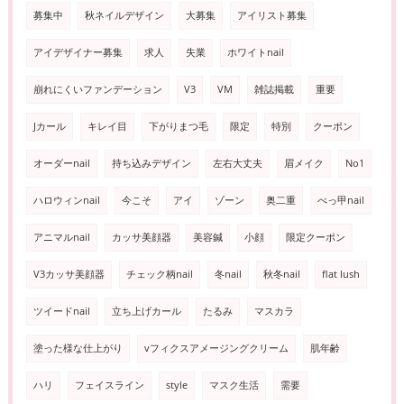
募集中
秋ネイルデザイン
大募集
アイリスト募集
アイデザイナー募集
求人
失業
ホワイトnail
崩れにくいファンデーション
V3
VM
雑誌掲載
重要
Jカール
キレイ目
下がりまつ毛
限定
特別
クーポン
オーダーnail
持ち込みデザイン
左右大丈夫
眉メイク
No1
ハロウィンnail
今こそ
アイ
ゾーン
奥二重
べっ甲nail
アニマルnail
カッサ美顔器
美容鍼
小顔
限定クーポン
V3カッサ美顔器
チェック柄nail
冬nail
秋冬nail
flat lush
ツイードnail
立ち上げカール
たるみ
マスカラ
塗った様な仕上がり
vフィクスアメージングクリーム
肌年齢
ハリ
フェイスライン
style
マスク生活
需要