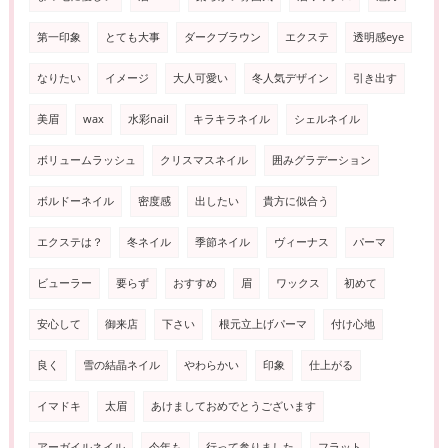
第一印象
とても大事
ダークブラウン
エクステ
透明感eye
なりたい
イメージ
大人可愛い
冬人気デザイン
引き出す
美眉
wax
水彩nail
キラキラネイル
シェルネイル
ボリュームラッシュ
クリスマスネイル
囲みグラデーション
ボルドーネイル
密度感
出したい
貴方に似合う
エクステは？
冬ネイル
季節ネイル
ヴィーナス
パーマ
ビューラー
要らず
おすすめ
眉
ワックス
初めて
安心して
御来店
下さい
根元立上げパーマ
付け心地
良く
雪の結晶ネイル
やわらかい
印象
仕上がる
イマドキ
太眉
あけましておめでとうございます
アーガイルネイル
今年も
行って参りました
フラット