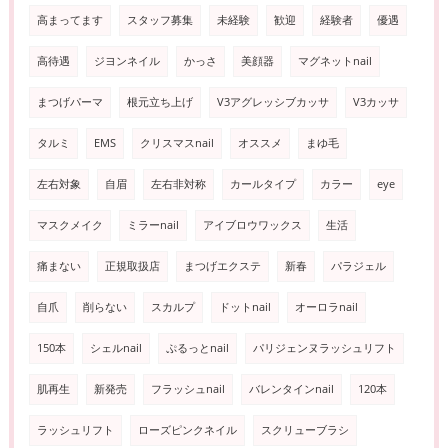
高まってます
スタッフ募集
未経験
歓迎
経験者
優遇
高待遇
ジヨンネイル
かっさ
美顔器
マグネットnail
まつげパーマ
根元立ち上げ
V3アグレッシブカッサ
V3カッサ
タルミ
EMS
クリスマスnail
オススメ
まゆ毛
左右対象
自眉
左右非対称
カールタイプ
カラー
eye
マスクメイク
ミラーnail
アイブロウワックス
生活
痛まない
正規取扱店
まつげエクステ
新春
パラジェル
自爪
削らない
スカルプ
ドットnail
オーロラnail
150本
シェルnail
ぷるっとnail
パリジェンヌラッシュリフト
肌再生
新発売
フラッシュnail
バレンタインnail
120本
ラッシュリフト
ローズピンクネイル
スクリューブラシ