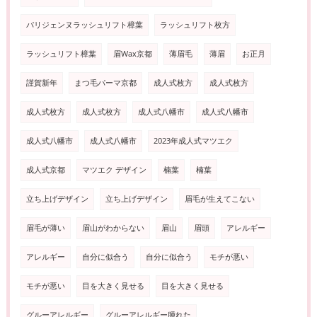
パリジェンヌラッシュリフト樟葉
ラッシュリフト枚方
ラッシュリフト樟葉
眉Wax京都
薄眉毛
薄眉
お正月
謹賀新年
まつ毛パーマ京都
成人式枚方
成人式枚方
成人式枚方
成人式枚方
成人式八幡市
成人式八幡市
成人式八幡市
成人式八幡市
2023年成人式マツエク
成人式京都
マツエク デザイン
楠葉
楠葉
立ち上げデザイン
立ち上げデザイン
眉毛が生えてこない
眉毛が薄い
眉山がわからない
眉山
眉頭
アレルギー
アレルギー
自分に似合う
自分に似合う
モチが悪い
モチが悪い
目を大きく見せる
目を大きく見せる
グルーアレルギー
グルーアレルギー腫れた