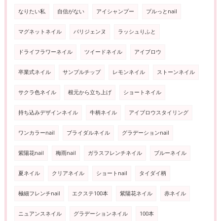
なりたい私
自信がない
アイシャンプー
プルっとnail
マグネットネイル
パリジェンヌ
ラッシュりふと
ドライフラワーネイル
ツイードネイル
アイブロウ
卒業式ネイル
サンプルチップ
レモンネイル
ストーンネイル
サクラ色ネイル
根元から立ち上げ
ショートネイル
持ち込みデザインネイル
牛柄ネイル
アイブロウスタイリング
ワンカラーnail
ブライダルネイル
グラデーションnail
紫陽花nail
梅雨nail
ガラスフレンチネイル
ブルーネイル
夏ネイル
クリアネイル
ショートnail
タイダイ柄
極細フレンチnail
エクステ100本
紫陽花ネイル
赤ネイル
ニュアンスネイル
グラデーションネイル
100本