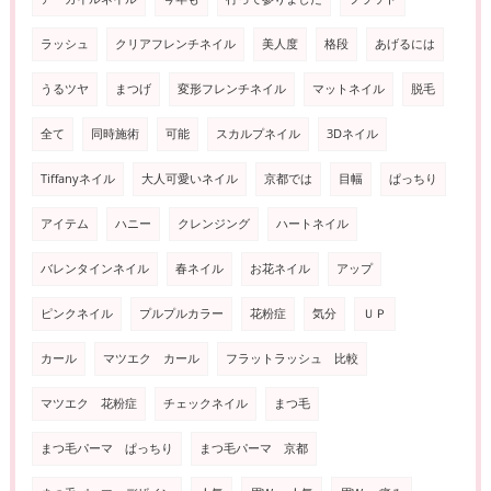
ラッシュ
クリアフレンチネイル
美人度
格段
あげるには
うるツヤ
まつげ
変形フレンチネイル
マットネイル
脱毛
全て
同時施術
可能
スカルプネイル
3Dネイル
Tiffanyネイル
大人可愛いネイル
京都では
目幅
ぱっちり
アイテム
ハニー
クレンジング
ハートネイル
バレンタインネイル
春ネイル
お花ネイル
アップ
ピンクネイル
プルプルカラー
花粉症
気分
ＵＰ
カール
マツエク カール
フラットラッシュ 比較
マツエク 花粉症
チェックネイル
まつ毛
まつ毛パーマ ぱっちり
まつ毛パーマ 京都