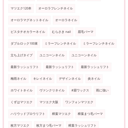
マツエク120本
オーロラフレンチネイル
オーロラマグネットネイル
オーロラネイル
ピスタチオカラーネイル
むらさき nail
眉毛パーマ
ダブルロック100束
ミラーフレンチネイル
ミラーフレンチネイル
立ち上げタイプ
ユニコーンネイル
ユニコーンネイル
最新ラッシュリフト
最新ラッシュリフト
最新ラッシュリフト
梅雨ネイル
キレイネイル
デザインネイル
炎ネイル
ホワイトネイル
ヴァンクリネイル
#眉ワックス
雨に強い
くずはマツエク
マツエク大阪
ワンフォンマツエク
ハリウッドブロウリフト
樟葉マツエク
樟葉まつ毛パーマ
枚方マツエク
枚方まつ毛パーマ
樟葉ラッシュリフト