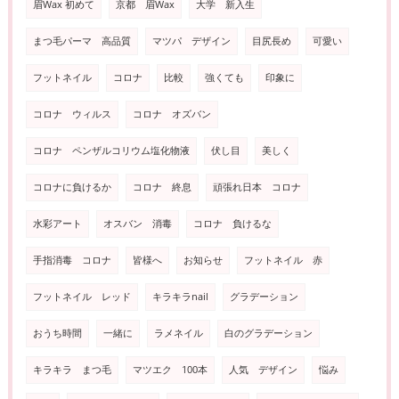
眉Wax 初めて
京都 眉Wax
大学 新入生
まつ毛パーマ 高品質
マツパ デザイン
目尻長め
可愛い
フットネイル
コロナ
比較
強くても
印象に
コロナ ウィルス
コロナ オズバン
コロナ ペンザルコリウム塩化物液
伏し目
美しく
コロナに負けるか
コロナ 終息
頑張れ日本 コロナ
水彩アート
オスバン 消毒
コロナ 負けるな
手指消毒 コロナ
皆様へ
お知らせ
フットネイル 赤
フットネイル レッド
キラキラnail
グラデーション
おうち時間
一緒に
ラメネイル
白のグラデーション
キラキラ まつ毛
マツエク 100本
人気 デザイン
悩み