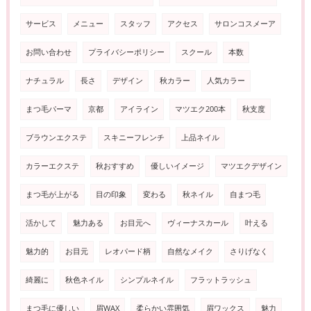
サービス
メニュー
スタッフ
アクセス
サロンコスメーア
お問い合わせ
プライバシーポリシー
スクール
本数
ナチュラル
長さ
デザイン
秋カラー
人気カラー
まつ毛パーマ
京都
アイライン
マツエク200本
秋支度
ブラウンエクステ
スキニーフレンチ
上品ネイル
カラーエクステ
秋おすすめ
優しいイメージ
マツエクデザイン
まつ毛が上がる
目の印象
変わる
秋ネイル
自まつ毛
活かして
魅力ある
お目元へ
ヴィーナスカール
叶える
魅力的
お目元
レオパード柄
自然なメイク
さりげなく
綺麗に
秋色ネイル
シンプルネイル
フラットラッシュ
まつ毛に優しい
眉WAX
柔らかい雰囲気
眉ワックス
魅力