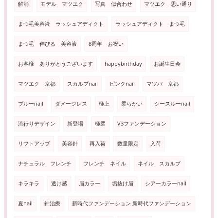
解消
モデル マツエク
写真 似合わせ
マツエク 思い通り
まつ毛美容液 ラッシュアディクト
ラッシュアディクト まつ毛
まつ毛 伸びる 美容液
8周年 お祝い
お客様 ありがとうございます
happybirthday
お誕生日会
マツエク 京都
スカルプnail
ピンクnail
マツパ 京都
ブルーnail
ダメージレス
極上
柔らかい
シースルーnail
流行りデザイン
新登場
極柔
V3ファンデーション
リフトアップ
美容針
再入荷
数量限定
入荷
ナチュラル フレンチ
フレンチ ネイル
ネイル スカルプ
キラキラ
透け感
眉カラー
垢抜け眉
シアーカラーnail
夏nail
針治療
新時代ファンデーション 新時代ファンデーション