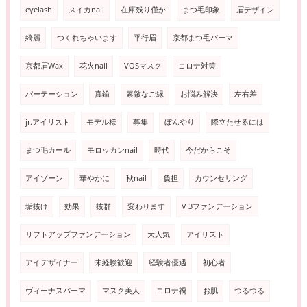
eyelash
スイカnail
在庫残り僅か
まつ毛印象
眉デザイン
綺麗
つくれちゃいます
平行眉
京都まつ毛パーマ
京都眉Wax
花火nail
VOSマスク
コロナ対策
パーテーション
真鍮
素敵なご縁
お悩み解決
左右差
jr.アイリスト
モデル様
募集
ぼんやり
際立たせるには
まつ毛カール
モロッカンnail
時代
今だからこそ
アイゾーン
華やかに
秋nail
負担
カウンセリング
垢抜け
効果
抜群
変わります
V 3ファンデーション
リフトアップファンデーション
大人気
アイリスト
アイデザイナー
未経験歓迎
経験者優遇
初心者
ヴィーナスパーマ
マスク美人
コロナ禍
お肌
つるつる