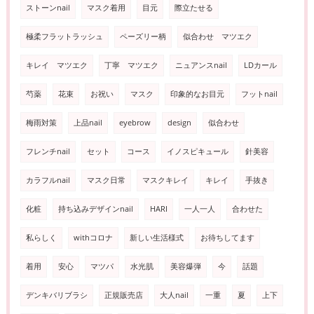
ストーンnail
マスク着用
目元
際立たせる
極柔フラットラッシュ
ペーズリー柄
似合わせ マツエク
キレイ マツエク
丁寧 マツエク
ニュアンスnail
LDカール
芍薬
花束
お祝い
マスク
印象的なお目元
フットnail
梅雨対策
上品nail
eyebrow
design
似合わせ
フレンチnail
セット
コース
イノスピキュール
針美容
カラフルnail
マスク日常
マスクキレイ
キレイ
手抜き
化粧
持ち込みデザインnail
HARI
一人一人
合わせた
私らしく
withコロナ
新しい生活様式
お待ちしてます
着用
安心
マツパ
水光肌
美容爆弾
今
話題
デンキバリブラシ
正規販売店
大人nail
一重
夏
上下