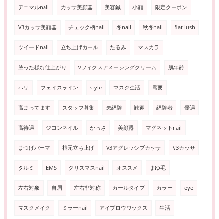
アニマルnail
カッサ美顔器
美容鍼
小顔
限定クーポン
V3カッサ美顔器
チェック柄nail
冬nail
秋冬nail
flat lush
ツイードnail
立ち上げカール
たるみ
マスカラ
塗った様な仕上がり
vフィクスアメージングクリーム
肌年齢
ハリ
フェイスライン
style
マスク生活
需要
高まってます
スタッフ募集
未経験
歓迎
経験者
優遇
高待遇
ジヨンネイル
かっさ
美顔器
マグネットnail
まつげパーマ
根元立ち上げ
V3アグレッシブカッサ
V3カッサ
タルミ
EMS
クリスマスnail
オススメ
まゆ毛
左右対象
自眉
左右非対称
カールタイプ
カラー
eye
マスクメイク
ミラーnail
アイブロウワックス
生活