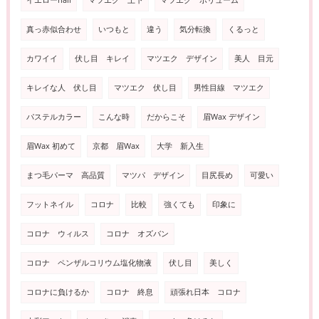
イエローnail
マツエク 上下
マツエク ボリューム
真っ赤似合わせ
いつもと
違う
気分転換
くるっと
カワイイ
伏し目 キレイ
マツエク デザイン
美人 目元
キレイな人 伏し目
マツエク 伏し目
男性目線 マツエク
パステルカラー
こんな時
だからこそ
眉Wax デザイン
眉Wax 初めて
京都 眉Wax
大学 新入生
まつ毛パーマ 高品質
マツパ デザイン
目尻長め
可愛い
フットネイル
コロナ
比較
強くても
印象に
コロナ ウィルス
コロナ オズバン
コロナ ペンザルコリウム塩化物液
伏し目
美しく
コロナに負けるか
コロナ 終息
頑張れ日本 コロナ