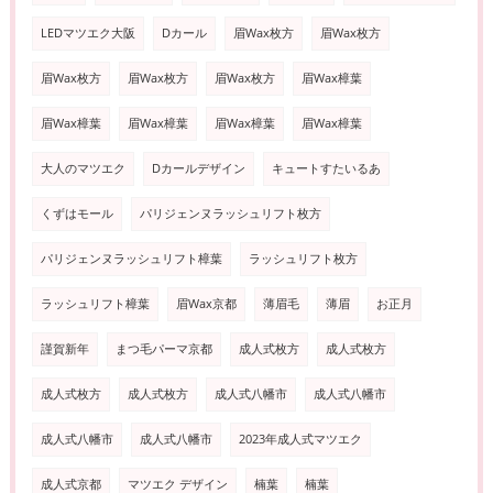
LEDマツエク大阪
Dカール
眉Wax枚方
眉Wax枚方
眉Wax枚方
眉Wax枚方
眉Wax枚方
眉Wax樟葉
眉Wax樟葉
眉Wax樟葉
眉Wax樟葉
眉Wax樟葉
大人のマツエク
Dカールデザイン
キュートすたいるあ
くずはモール
パリジェンヌラッシュリフト枚方
パリジェンヌラッシュリフト樟葉
ラッシュリフト枚方
ラッシュリフト樟葉
眉Wax京都
薄眉毛
薄眉
お正月
謹賀新年
まつ毛パーマ京都
成人式枚方
成人式枚方
成人式枚方
成人式枚方
成人式八幡市
成人式八幡市
成人式八幡市
成人式八幡市
2023年成人式マツエク
成人式京都
マツエク デザイン
楠葉
楠葉