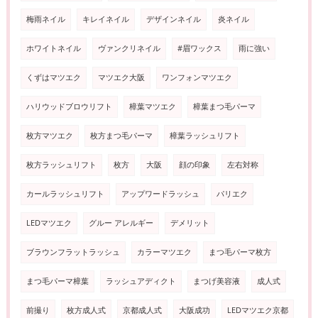
梅雨ネイル
キレイネイル
デザインネイル
炎ネイル
ホワイトネイル
ヴァンクリネイル
#眉ワックス
雨に強い
くずはマツエク
マツエク大阪
ワンフォンマツエク
ハリウッドブロウリフト
樟葉マツエク
樟葉まつ毛パーマ
枚方マツエク
枚方まつ毛パーマ
樟葉ラッシュリフト
枚方ラッシュリフト
枚方
大阪
顔の印象
左右対称
カールラッシュリフト
アップワードラッシュ
パリエク
LEDマツエク
グルー アレルギー
デメリット
ブラウンフラットラッシュ
カラーマツエク
まつ毛パーマ枚方
まつ毛パーマ樟葉
ラッシュアディクト
まつげ美容液
成人式
前撮り
枚方成人式
京都成人式
大阪成功
LEDマツエク京都