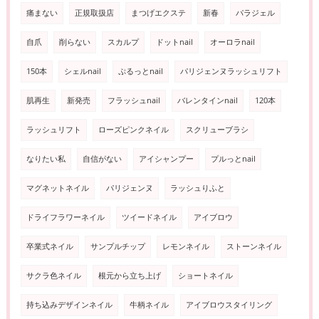
痛まない
正規取扱店
まつげエクステ
新春
パラジェル
自爪
削らない
スカルプ
ドットnail
オーロラnail
150本
シェルnail
ぷるっとnail
パリジェンヌラッシュリフト
肌再生
新発売
フラッシュnail
バレンタインnail
120本
ラッシュリフト
ローズピンクネイル
スクリューブラシ
なりたい私
自信がない
アイシャンプー
プルっとnail
マグネットネイル
パリジェンヌ
ラッシュりふと
ドライフラワーネイル
ツイードネイル
アイブロウ
卒業式ネイル
サンプルチップ
レモンネイル
ストーンネイル
サクラ色ネイル
根元から立ち上げ
ショートネイル
持ち込みデザインネイル
牛柄ネイル
アイブロウスタイリング