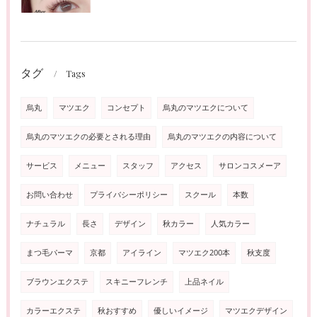
タグ
Tags
烏丸
マツエク
コンセプト
烏丸のマツエクについて
烏丸のマツエクの必要とされる理由
烏丸のマツエクの内容について
サービス
メニュー
スタッフ
アクセス
サロンコスメーア
お問い合わせ
プライバシーポリシー
スクール
本数
ナチュラル
長さ
デザイン
秋カラー
人気カラー
まつ毛パーマ
京都
アイライン
マツエク200本
秋支度
ブラウンエクステ
スキニーフレンチ
上品ネイル
カラーエクステ
秋おすすめ
優しいイメージ
マツエクデザイン