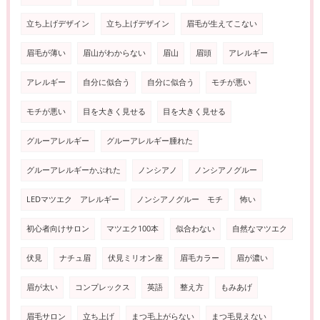
立ち上げデザイン
立ち上げデザイン
眉毛が生えてこない
眉毛が薄い
眉山がわからない
眉山
眉頭
アレルギー
アレルギー
自分に似合う
自分に似合う
モチが悪い
モチが悪い
目を大きく見せる
目を大きく見せる
グルーアレルギー
グルーアレルギー腫れた
グルーアレルギーかぶれた
ノンシアノ
ノンシアノグルー
LEDマツエク アレルギー
ノンシアノグルー モチ
怖い
初心者向けサロン
マツエク100本
似合わない
自然なマツエク
伏見
ナチュ眉
伏見ミリオン座
眉毛カラー
眉が濃い
眉が太い
コンプレックス
英語
整え方
もみあげ
眉毛サロン
立ち上げ
まつ毛上がらない
まつ毛見えない