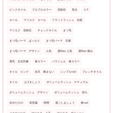
ピンクネイル
プルプルカラー
花粉症
気分
ＵＰ
カール
マツエク カール
フラットラッシュ 比較
マツエク 花粉症
チェックネイル
まつ毛
まつ毛パーマ ぱっちり
まつ毛パーマ 京都
まつ毛パーマ デザイン
人気
眉Wax 人気
眉Wax 痛み
眉毛 左右対象
春カラー
パラジェル 春カラー
ネイル ピンク
自爪 痛まない
シンプルnail
フレンチネイル
ネイル
上げましょう
ボリュームラッシュ ナチュラル
ボリュームラッシュ デザイン
ボリュームラッシュ 持ち
自分だけの
有意義
時間
過ごしましょう
春nail