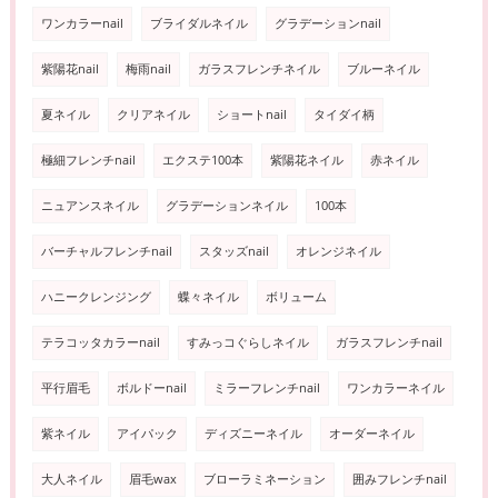
ワンカラーnail
ブライダルネイル
グラデーションnail
紫陽花nail
梅雨nail
ガラスフレンチネイル
ブルーネイル
夏ネイル
クリアネイル
ショートnail
タイダイ柄
極細フレンチnail
エクステ100本
紫陽花ネイル
赤ネイル
ニュアンスネイル
グラデーションネイル
100本
バーチャルフレンチnail
スタッズnail
オレンジネイル
ハニークレンジング
蝶々ネイル
ボリューム
テラコッタカラーnail
すみっコぐらしネイル
ガラスフレンチnail
平行眉毛
ボルドーnail
ミラーフレンチnail
ワンカラーネイル
紫ネイル
アイパック
ディズニーネイル
オーダーネイル
大人ネイル
眉毛wax
ブローラミネーション
囲みフレンチnail