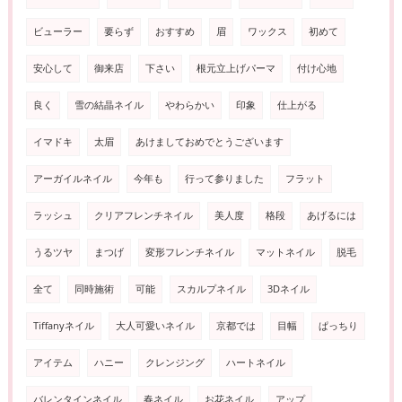
ビューラー
要らず
おすすめ
眉
ワックス
初めて
安心して
御来店
下さい
根元立上げパーマ
付け心地
良く
雪の結晶ネイル
やわらかい
印象
仕上がる
イマドキ
太眉
あけましておめでとうございます
アーガイルネイル
今年も
行って参りました
フラット
ラッシュ
クリアフレンチネイル
美人度
格段
あげるには
うるツヤ
まつげ
変形フレンチネイル
マットネイル
脱毛
全て
同時施術
可能
スカルプネイル
3Dネイル
Tiffanyネイル
大人可愛いネイル
京都では
目幅
ぱっちり
アイテム
ハニー
クレンジング
ハートネイル
バレンタインネイル
春ネイル
お花ネイル
アップ