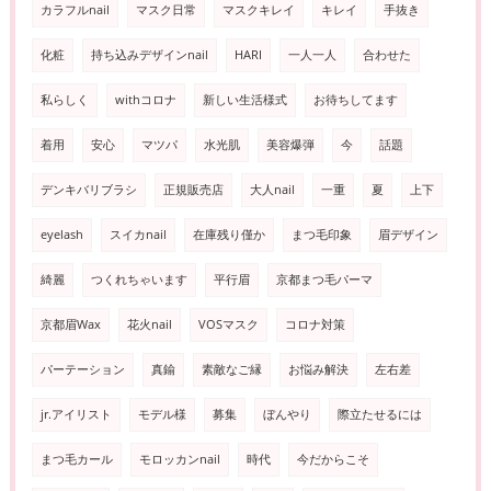
カラフルnail
マスク日常
マスクキレイ
キレイ
手抜き
化粧
持ち込みデザインnail
HARI
一人一人
合わせた
私らしく
withコロナ
新しい生活様式
お待ちしてます
着用
安心
マツパ
水光肌
美容爆弾
今
話題
デンキバリブラシ
正規販売店
大人nail
一重
夏
上下
eyelash
スイカnail
在庫残り僅か
まつ毛印象
眉デザイン
綺麗
つくれちゃいます
平行眉
京都まつ毛パーマ
京都眉Wax
花火nail
VOSマスク
コロナ対策
パーテーション
真鍮
素敵なご縁
お悩み解決
左右差
jr.アイリスト
モデル様
募集
ぼんやり
際立たせるには
まつ毛カール
モロッカンnail
時代
今だからこそ