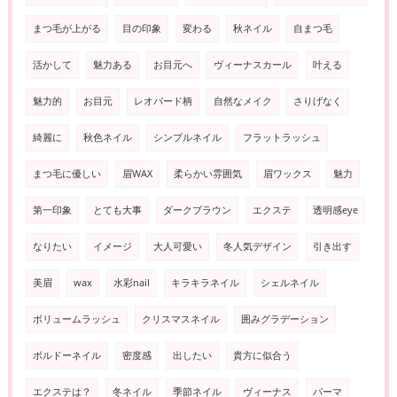
まつ毛が上がる
目の印象
変わる
秋ネイル
自まつ毛
活かして
魅力ある
お目元へ
ヴィーナスカール
叶える
魅力的
お目元
レオパード柄
自然なメイク
さりげなく
綺麗に
秋色ネイル
シンプルネイル
フラットラッシュ
まつ毛に優しい
眉WAX
柔らかい雰囲気
眉ワックス
魅力
第一印象
とても大事
ダークブラウン
エクステ
透明感eye
なりたい
イメージ
大人可愛い
冬人気デザイン
引き出す
美眉
wax
水彩nail
キラキラネイル
シェルネイル
ボリュームラッシュ
クリスマスネイル
囲みグラデーション
ボルドーネイル
密度感
出したい
貴方に似合う
エクステは？
冬ネイル
季節ネイル
ヴィーナス
パーマ