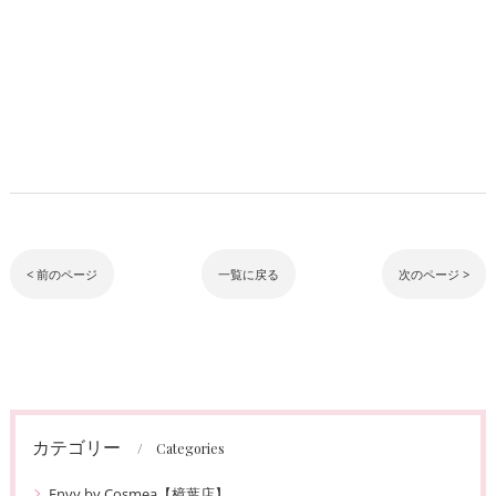
< 前のページ
一覧に戻る
次のページ >
カテゴリー
Categories
Envy by Cosmea【樟葉店】