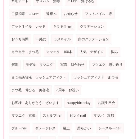
水彩アート
オスバン 消毒
コロナ 負けるな
手指消毒 コロナ
皆様へ
お知らせ
フットネイル 赤
フットネイル レッド
キラキラnail
グラデーション
おうち時間
一緒に
ラメネイル
白のグラデーション
キラキラ まつ毛
マツエク 100本
人気 デザイン
悩み
解消
モデル マツエク
写真 似合わせ
マツエク 思い通り
まつ毛美容液 ラッシュアディクト
ラッシュアディクト まつ毛
まつ毛 伸びる 美容液
8周年 お祝い
お客様 ありがとうございます
happybirthday
お誕生日会
マツエク 京都
スカルプnail
ピンクnail
マツパ 京都
ブルーnail
ダメージレス
極上
柔らかい
シースルーnail