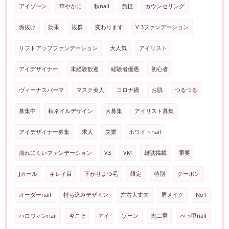
アイゾーン
華やかに
秋nail
負担
カウンセリング
垢抜け
効果
抜群
変わります
V 3ファンデーション
リフトアップファンデーション
大人気
アイリスト
アイデザイナー
未経験歓迎
経験者優遇
初心者
ヴィーナスパーマ
マスク美人
コロナ禍
お肌
つるつる
募集中
秋ネイルデザイン
大募集
アイリスト募集
アイデザイナー募集
求人
失業
ホワイトnail
崩れにくいファンデーション
V3
VM
雑誌掲載
重要
Jカール
キレイ目
下がりまつ毛
限定
特別
クーポン
オーダーnail
持ち込みデザイン
左右大丈夫
眉メイク
No1
ハロウィンnail
今こそ
アイ
ゾーン
奥二重
べっ甲nail