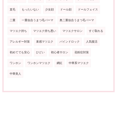
直毛
もったいない
少女顔
ドール顔
ドールフェイス
二重
一重似合うまつ毛パーマ
奥二重似合うまつ毛パーマ
マツエク持ち
マツエク持ち悪い
マツエクサロン
すぐ取れる
アレルギー対策
束感マツエク
バインドロック
人気復活
初めてでも安心
ひどい
初心者サロン
花粉症対策
ワンホン
ワンホンマツエク
網紅
中華系マツエク
中華美人