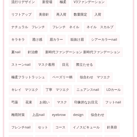
流行りデザイン
新登場
極柔
V3ファンデーション
リフトアップ
美容針
再入荷
数量限定
入荷
ナチュラル フレンチ
フレンチ ネイル
ネイル スカルプ
キラキラ
透け感
眉カラー
垢抜け眉
シアーカラーnail
夏nail
針治療
新時代ファンデーション 新時代ファンデーション
ストーンnail
マスク着用
目元
際立たせる
極柔フラットラッシュ
ペーズリー柄
似合わせ マツエク
キレイ マツエク
丁寧 マツエク
ニュアンスnail
LDカール
芍薬
花束
お祝い
マスク
印象的なお目元
フットnail
梅雨対策
上品nail
eyebrow
design
似合わせ
フレンチnail
セット
コース
イノスピキュール
針美容