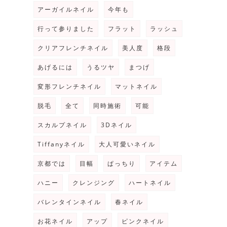
アーガイルネイル
今年も
行って参りました
フラット
ラッシュ
クリアフレンチネイル
美人度
格段
あげるには
うるツヤ
まつげ
変形フレンチネイル
マットネイル
脱毛
全て
同時施術
可能
スカルプネイル
3Dネイル
Tiffanyネイル
大人可愛いネイル
京都では
目幅
ぱっちり
アイテム
ハニー
クレンジング
ハートネイル
バレンタインネイル
春ネイル
お花ネイル
アップ
ピンクネイル