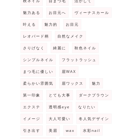
秋ネイル
自まつ毛
活かして
魅力ある
お目元へ
ヴィーナスカール
叶える
魅力的
お目元
レオパード柄
自然なメイク
さりげなく
綺麗に
秋色ネイル
シンプルネイル
フラットラッシュ
まつ毛に優しい
眉WAX
ッ
柔らかい雰囲気
眉ワックス
魅力
第一印象
とても大事
ダークブラウン
エクステ
透明感eye
なりたい
イメージ
大人可愛い
冬人気デザイン
引き出す
美眉
wax
水彩nail