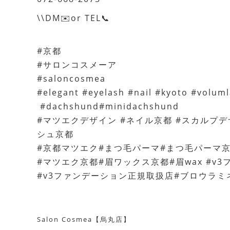
\\DM✉️or TEL📞
#京都
#サロンコスメーア
#saloncosmea
#elegant #eyelash #nail #kyoto #volu
#dachshund#minidachshund
#マツエクデザイン #ネイル京都 #スカルプデ
シュ京都
#京都マツエク#まつ毛パーマ#まつ毛パーマ
#マツエク京都#眉ワックス京都#眉wax #v
#v3ファンデーション正規取扱店#ブロウラミ
Salon Cosmea【烏丸店】