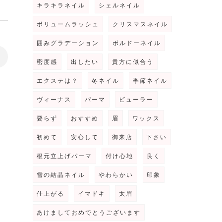
キラキラネイル
シェルネイル
ボリュームラッシュ
クリスマスネイル
囲みグラデーション
ボルドーネイル
>
密度感
出したい
貴方に似合う
エクステは？
冬ネイル
季節ネイル
ヴィーナス
パーマ
ビューラー
要らず
おすすめ
眉
ワックス
初めて
安心して
御来店
下さい
根元立上げパーマ
付け心地
良く
雪の結晶ネイル
やわらかい
印象
仕上がる
イマドキ
太眉
あけましておめでとうございます