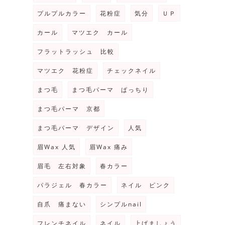
プルプルカラー
花粉症
気分
ＵＰ
カール
マツエク カール
フラットラッシュ 比較
マツエク 花粉症
チェックネイル
まつ毛
まつ毛パーマ ぱっちり
まつ毛パーマ 京都
まつ毛パーマ デザイン
人気
眉Wax 人気
眉Wax 痛み
眉毛 左右対象
春カラー
パラジェル 春カラー
ネイル ピンク
自爪 痛まない
シンプルnail
フレンチネイル
ネイル
上げましょう