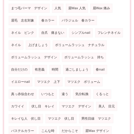
まつ毛パーマ デザイン
人気
眉Wax 人気
眉Wax 痛み
眉毛 左右対象
春カラー
パラジェル 春カラー
ネイル ピンク
自爪 痛まない
シンプルnail
フレンチネイル
ネイル
上げましょう
ボリュームラッシュ ナチュラル
ボリュームラッシュ デザイン
ボリュームラッシュ 持ち
自分だけの
有意義
時間
過ごしましょう
春nail
イエローnail
マツエク 上下
マツエク ボリューム
真っ赤似合わせ
いつもと
違う
気分転換
くるっと
カワイイ
伏し目 キレイ
マツエク デザイン
美人 目元
キレイな人 伏し目
マツエク 伏し目
男性目線 マツエク
パステルカラー
こんな時
だからこそ
眉Wax デザイン