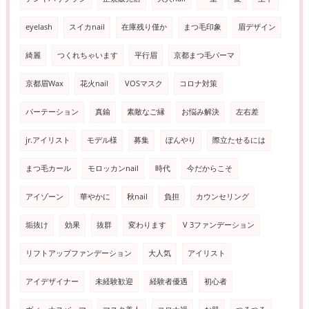
eyelash
スイカnail
在庫残り僅か
まつ毛印象
眉デザイン
綺麗
つくれちゃいます
平行眉
京都まつ毛パーマ
京都眉Wax
花火nail
VOSマスク
コロナ対策
パーテーション
真鍮
素敵なご縁
お悩み解決
左右差
jr.アイリスト
モデル様
募集
ぼんやり
際立たせるには
まつ毛カール
モロッカンnail
時代
今だからこそ
アイゾーン
華やかに
秋nail
負担
カウンセリング
垢抜け
効果
抜群
変わります
V 3ファンデーション
リフトアップファンデーション
大人気
アイリスト
アイデザイナー
未経験歓迎
経験者優遇
初心者