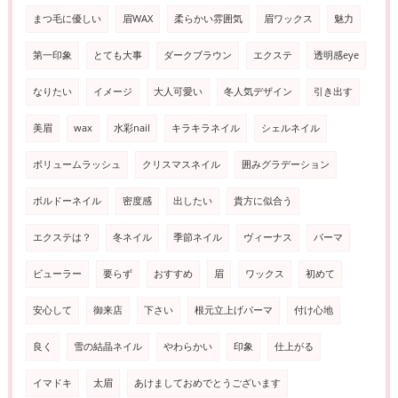
まつ毛に優しい
眉WAX
柔らかい雰囲気
眉ワックス
魅力
第一印象
とても大事
ダークブラウン
エクステ
透明感eye
なりたい
イメージ
大人可愛い
冬人気デザイン
引き出す
美眉
wax
水彩nail
キラキラネイル
シェルネイル
ボリュームラッシュ
クリスマスネイル
囲みグラデーション
ボルドーネイル
密度感
出したい
貴方に似合う
エクステは？
冬ネイル
季節ネイル
ヴィーナス
パーマ
ビューラー
要らず
おすすめ
眉
ワックス
初めて
安心して
御来店
下さい
根元立上げパーマ
付け心地
良く
雪の結晶ネイル
やわらかい
印象
仕上がる
イマドキ
太眉
あけましておめでとうございます