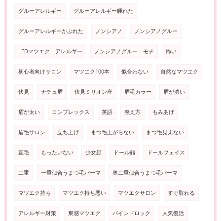
グルーアレルギー
グルーアレルギー腫れた
グルーアレルギーかぶれた
ノンシアノ
ノンシアノグルー
LEDマツエク アレルギー
ノンシアノグルー モチ
怖い
初心者向けサロン
マツエク100本
似合わない
自然なマツエク
伏見
ナチュ眉
伏見ミリオン座
眉毛カラー
眉が濃い
眉が太い
コンプレックス
英語
整え方
もみあげ
眉毛サロン
立ち上げ
まつ毛上がらない
まつ毛見えない
直毛
もったいない
少女顔
ドール顔
ドールフェイス
二重
一重似合うまつ毛パーマ
奥二重似合うまつ毛パーマ
マツエク持ち
マツエク持ち悪い
マツエクサロン
すぐ取れる
アレルギー対策
束感マツエク
バインドロック
人気復活