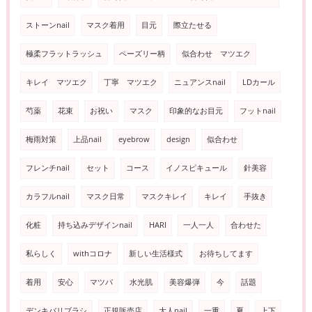
ストーンnail
マスク着用
目元
際立たせる
極柔フラットラッシュ
ペーズリー柄
似合わせ マツエク
キレイ マツエク
丁寧 マツエク
ニュアンスnail
LDカール
芍薬
花束
お祝い
マスク
印象的なお目元
フットnail
梅雨対策
上品nail
eyebrow
design
似合わせ
フレンチnail
セット
コース
イノスピキュール
針美容
カラフルnail
マスク日常
マスクキレイ
キレイ
手抜き
化粧
持ち込みデザインnail
HARI
一人一人
合わせた
私らしく
withコロナ
新しい生活様式
お待ちしてます
着用
安心
マツパ
水光肌
美容爆弾
今
話題
デンキバリブラシ
正規販売店
大人nail
一重
夏
上下