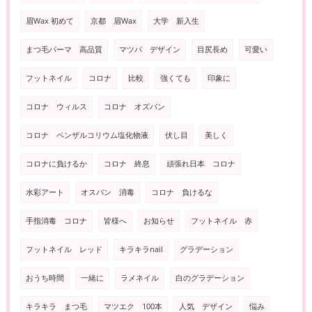
眉Wax 初めて
京都 眉Wax
大学 新入生
まつ毛パーマ 高品質
マツパ デザイン
目尻長め
可愛い
フットネイル
コロナ
比較
強くても
印象に
コロナ ウィルス
コロナ オズバン
コロナ ペンザルコリウム塩化物液
伏し目
美しく
コロナに負けるか
コロナ 終息
頑張れ日本 コロナ
水彩アート
オスバン 消毒
コロナ 負けるな
手指消毒 コロナ
皆様へ
お知らせ
フットネイル 赤
フットネイル レッド
キラキラnail
グラデーション
おうち時間
一緒に
ラメネイル
白のグラデーション
キラキラ まつ毛
マツエク 100本
人気 デザイン
悩み