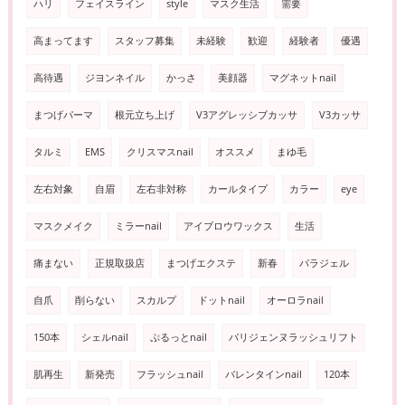
ハリ
フェイスライン
style
マスク生活
需要
高まってます
スタッフ募集
未経験
歓迎
経験者
優遇
高待遇
ジヨンネイル
かっさ
美顔器
マグネットnail
まつげパーマ
根元立ち上げ
V3アグレッシブカッサ
V3カッサ
タルミ
EMS
クリスマスnail
オススメ
まゆ毛
左右対象
自眉
左右非対称
カールタイプ
カラー
eye
マスクメイク
ミラーnail
アイブロウワックス
生活
痛まない
正規取扱店
まつげエクステ
新春
パラジェル
自爪
削らない
スカルプ
ドットnail
オーロラnail
150本
シェルnail
ぷるっとnail
パリジェンヌラッシュリフト
肌再生
新発売
フラッシュnail
バレンタインnail
120本