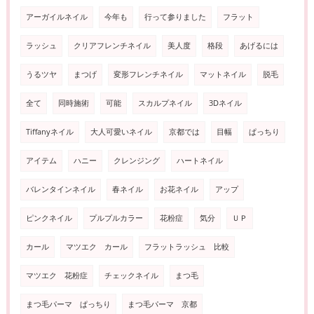
アーガイルネイル
今年も
行って参りました
フラット
ラッシュ
クリアフレンチネイル
美人度
格段
あげるには
うるツヤ
まつげ
変形フレンチネイル
マットネイル
脱毛
全て
同時施術
可能
スカルプネイル
3Dネイル
Tiffanyネイル
大人可愛いネイル
京都では
目幅
ぱっちり
アイテム
ハニー
クレンジング
ハートネイル
バレンタインネイル
春ネイル
お花ネイル
アップ
ピンクネイル
プルプルカラー
花粉症
気分
ＵＰ
カール
マツエク カール
フラットラッシュ 比較
マツエク 花粉症
チェックネイル
まつ毛
まつ毛パーマ ぱっちり
まつ毛パーマ 京都