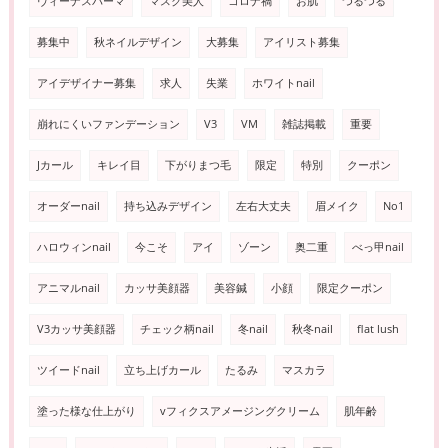
ヴィーナスパーマ
マスク美人
コロナ禍
お肌
つるつる
募集中
秋ネイルデザイン
大募集
アイリスト募集
アイデザイナー募集
求人
失業
ホワイトnail
崩れにくいファンデーション
V3
VM
雑誌掲載
重要
Jカール
キレイ目
下がりまつ毛
限定
特別
クーポン
オーダーnail
持ち込みデザイン
左右大丈夫
眉メイク
No1
ハロウィンnail
今こそ
アイ
ゾーン
奥二重
べっ甲nail
アニマルnail
カッサ美顔器
美容鍼
小顔
限定クーポン
V3カッサ美顔器
チェック柄nail
冬nail
秋冬nail
flat lush
ツイードnail
立ち上げカール
たるみ
マスカラ
塗った様な仕上がり
vフィクスアメージングクリーム
肌年齢