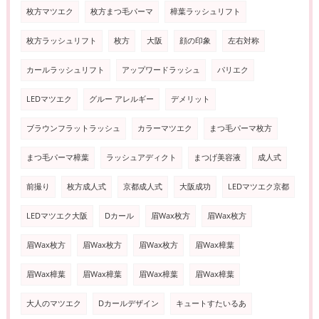
枚方マツエク
枚方まつ毛パーマ
樟葉ラッシュリフト
枚方ラッシュリフト
枚方
大阪
顔の印象
左右対称
カールラッシュリフト
アップワードラッシュ
パリエク
LEDマツエク
グルー アレルギー
デメリット
ブラウンフラットラッシュ
カラーマツエク
まつ毛パーマ枚方
まつ毛パーマ樟葉
ラッシュアディクト
まつげ美容液
成人式
前撮り
枚方成人式
京都成人式
大阪成功
LEDマツエク京都
LEDマツエク大阪
Dカール
眉Wax枚方
眉Wax枚方
眉Wax枚方
眉Wax枚方
眉Wax枚方
眉Wax樟葉
眉Wax樟葉
眉Wax樟葉
眉Wax樟葉
眉Wax樟葉
大人のマツエク
Dカールデザイン
キュートすたいるあ