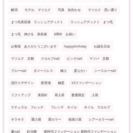
解消
モデル マツエク
写真 似合わせ
マツエク 思い通り
まつ毛美容液 ラッシュアディクト
ラッシュアディクト まつ毛
まつ毛 伸びる 美容液
8周年 お祝い
お客様 ありがとうございます
happybirthday
お誕生日会
マツエク 京都
スカルプnail
ピンクnail
マツパ 京都
ブルーnail
ダメージレス
極上
柔らかい
シースルーnail
流行りデザイン
新登場
極柔
V3ファンデーション
リフトアップ
美容針
再入荷
数量限定
入荷
ナチュラル フレンチ
フレンチ ネイル
ネイル スカルプ
キラキラ
透け感
眉カラー
垢抜け眉
シアーカラーnail
夏nail
針治療
新時代ファンデーション 新時代ファンデーション