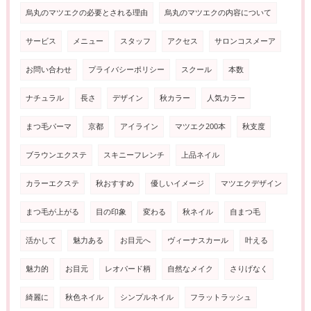
烏丸のマツエクの必要とされる理由
烏丸のマツエクの内容について
サービス
メニュー
スタッフ
アクセス
サロンコスメーア
お問い合わせ
プライバシーポリシー
スクール
本数
ナチュラル
長さ
デザイン
秋カラー
人気カラー
まつ毛パーマ
京都
アイライン
マツエク200本
秋支度
ブラウンエクステ
スキニーフレンチ
上品ネイル
カラーエクステ
秋おすすめ
優しいイメージ
マツエクデザイン
まつ毛が上がる
目の印象
変わる
秋ネイル
自まつ毛
活かして
魅力ある
お目元へ
ヴィーナスカール
叶える
魅力的
お目元
レオパード柄
自然なメイク
さりげなく
綺麗に
秋色ネイル
シンプルネイル
フラットラッシュ