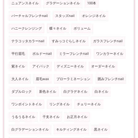
ニュアンスネイル
グラデーションネイル
100本
バーチャルフレンチnail
スタッズnail
オレンジネイル
ハニークレンジング
蝶々ネイル
ボリューム
テラコッタカラーnail
すみっコぐらしネイル
ガラスフレンチnail
平行眉毛
ボルドーnail
ミラーフレンチnail
ワンカラーネイル
紫ネイル
アイパック
ディズニーネイル
オーダーネイル
大人ネイル
眉毛wax
ブローラミネーション
囲みフレンチnail
ダブルロック
新色ネイル
白グラデネイル
白ネイル
ワンポイントネイル
リングネイル
チェリーネイル
うるうるネイル
干支ネイル
お正月ネイル
白グラデーションネイル
キルティングネイル
黒ネイル