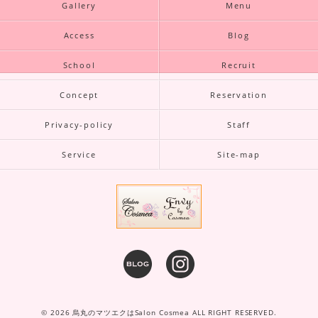
Gallery
Menu
Access
Blog
School
Recruit
Concept
Reservation
Privacy-policy
Staff
Service
Site-map
© 2026 烏丸のマツエクはSalon Cosmea ALL RIGHT RESERVED.