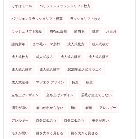
くずはモール
パリジェンヌラッシュリフト枚方
パリジェンヌラッシュリフト樟葉
ラッシュリフト枚方
ラッシュリフト樟葉
眉Wax京都
薄眉毛
薄眉
お正月
謹賀新年
まつ毛パーマ京都
成人式枚方
成人式枚方
成人式枚方
成人式枚方
成人式八幡市
成人式八幡市
成人式八幡市
成人式八幡市
2023年成人式マツエク
成人式京都
マツエク デザイン
楠葉
楠葉
立ち上げデザイン
立ち上げデザイン
眉毛が生えてこない
眉毛が薄い
眉山がわからない
眉山
眉頭
アレルギー
アレルギー
自分に似合う
自分に似合う
モチが悪い
モチが悪い
目を大きく見せる
目を大きく見せる