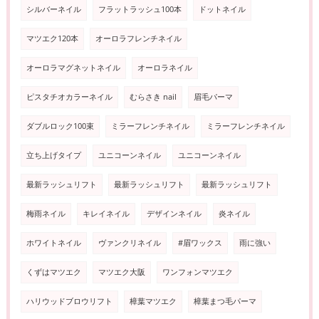
シルバーネイル
フラットラッシュ100本
ドットネイル
マツエク120本
オーロラフレンチネイル
オーロラマグネットネイル
オーロラネイル
ピスタチオカラーネイル
むらさき nail
眉毛パーマ
ダブルロック100束
ミラーフレンチネイル
ミラーフレンチネイル
立ち上げタイプ
ユニコーンネイル
ユニコーンネイル
最新ラッシュリフト
最新ラッシュリフト
最新ラッシュリフト
梅雨ネイル
キレイネイル
デザインネイル
炎ネイル
ホワイトネイル
ヴァンクリネイル
#眉ワックス
雨に強い
くずはマツエク
マツエク大阪
ワンフォンマツエク
ハリウッドブロウリフト
樟葉マツエク
樟葉まつ毛パーマ