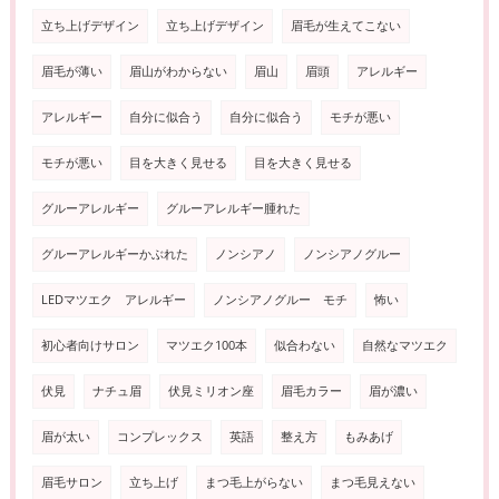
立ち上げデザイン
立ち上げデザイン
眉毛が生えてこない
眉毛が薄い
眉山がわからない
眉山
眉頭
アレルギー
アレルギー
自分に似合う
自分に似合う
モチが悪い
モチが悪い
目を大きく見せる
目を大きく見せる
グルーアレルギー
グルーアレルギー腫れた
グルーアレルギーかぶれた
ノンシアノ
ノンシアノグルー
LEDマツエク アレルギー
ノンシアノグルー モチ
怖い
初心者向けサロン
マツエク100本
似合わない
自然なマツエク
伏見
ナチュ眉
伏見ミリオン座
眉毛カラー
眉が濃い
眉が太い
コンプレックス
英語
整え方
もみあげ
眉毛サロン
立ち上げ
まつ毛上がらない
まつ毛見えない