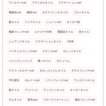
ワンカラーnail
ブライダルネイル
グラデーションnail
紫陽花nail
梅雨nail
ガラスフレンチネイル
ブルーネイル
夏ネイル
クリアネイル
ショートnail
タイダイ柄
極細フレンチnail
エクステ100本
紫陽花ネイル
赤ネイル
ニュアンスネイル
グラデーションネイル
100本
バーチャルフレンチnail
スタッズnail
オレンジネイル
ハニークレンジング
蝶々ネイル
ボリューム
テラコッタカラーnail
すみっコぐらしネイル
ガラスフレンチnail
平行眉毛
ボルドーnail
ミラーフレンチnail
ワンカラーネイル
紫ネイル
アイパック
ディズニーネイル
オーダーネイル
大人ネイル
眉毛wax
ブローラミネーション
囲みフレンチnail