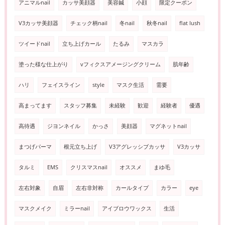
アニマルnail
カッサ美顔器
美容鍼
小顔
限定クーポン
V3カッサ美顔器
チェック柄nail
冬nail
秋冬nail
flat lush
ツイードnail
立ち上げカール
たるみ
マスカラ
塗った様な仕上がり
vフィクスアメージングクリーム
肌年齢
ハリ
フェイスライン
style
マスク生活
需要
高まってます
スタッフ募集
未経験
歓迎
経験者
優遇
高待遇
ジヨンネイル
かっさ
美顔器
マグネットnail
まつげパーマ
根元立ち上げ
V3アグレッシブカッサ
V3カッサ
タルミ
EMS
クリスマスnail
オススメ
まゆ毛
左右対象
自眉
左右非対称
カールタイプ
カラー
eye
マスクメイク
ミラーnail
アイブロウワックス
生活