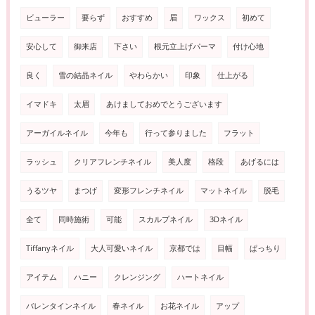
ビューラー
要らず
おすすめ
眉
ワックス
初めて
安心して
御来店
下さい
根元立上げパーマ
付け心地
良く
雪の結晶ネイル
やわらかい
印象
仕上がる
イマドキ
太眉
あけましておめでとうございます
アーガイルネイル
今年も
行って参りました
フラット
ラッシュ
クリアフレンチネイル
美人度
格段
あげるには
うるツヤ
まつげ
変形フレンチネイル
マットネイル
脱毛
全て
同時施術
可能
スカルプネイル
3Dネイル
Tiffanyネイル
大人可愛いネイル
京都では
目幅
ぱっちり
アイテム
ハニー
クレンジング
ハートネイル
バレンタインネイル
春ネイル
お花ネイル
アップ