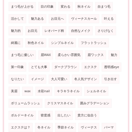
まつ毛が上がる
目の印象
変わる
秋ネイル
自まつ毛
活かして
魅力ある
お目元へ
ヴィーナスカール
叶える
魅力的
お目元
レオパード柄
自然なメイク
さりげなく
綺麗に
秋色ネイル
シンプルネイル
フラットラッシュ
まつ毛に優しい
眉WAX
柔らかい雰囲気
眉ワックス
魅力
第一印象
とても大事
ダークブラウン
エクステ
透明感eye
なりたい
イメージ
大人可愛い
冬人気デザイン
引き出す
美眉
wax
水彩nail
キラキラネイル
シェルネイル
ボリュームラッシュ
クリスマスネイル
囲みグラデーション
ボルドーネイル
密度感
出したい
貴方に似合う
エクステは？
冬ネイル
季節ネイル
ヴィーナス
パーマ