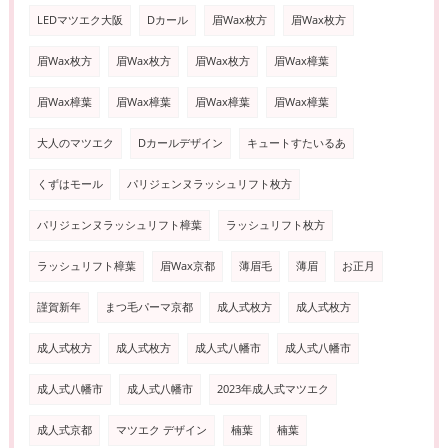
LEDマツエク大阪
Dカール
眉Wax枚方
眉Wax枚方
眉Wax枚方
眉Wax枚方
眉Wax枚方
眉Wax樟葉
眉Wax樟葉
眉Wax樟葉
眉Wax樟葉
眉Wax樟葉
大人のマツエク
Dカールデザイン
キュートすたいるあ
くずはモール
パリジェンヌラッシュリフト枚方
パリジェンヌラッシュリフト樟葉
ラッシュリフト枚方
ラッシュリフト樟葉
眉Wax京都
薄眉毛
薄眉
お正月
謹賀新年
まつ毛パーマ京都
成人式枚方
成人式枚方
成人式枚方
成人式枚方
成人式八幡市
成人式八幡市
成人式八幡市
成人式八幡市
2023年成人式マツエク
成人式京都
マツエク デザイン
楠葉
楠葉