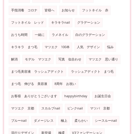
手指消毒 コロナ
皆様へ
お知らせ
フットネイル 赤
フットネイル レッド
キラキラnail
グラデーション
おうち時間
一緒に
ラメネイル
白のグラデーション
キラキラ まつ毛
マツエク 100本
人気 デザイン
悩み
解消
モデル マツエク
写真 似合わせ
マツエク 思い通り
まつ毛美容液 ラッシュアディクト
ラッシュアディクト まつ毛
まつ毛 伸びる 美容液
8周年 お祝い
お客様 ありがとうございます
happybirthday
お誕生日会
マツエク 京都
スカルプnail
ピンクnail
マツパ 京都
ブルーnail
ダメージレス
極上
柔らかい
シースルーnail
流行りデザイン
新登場
極柔
V3ファンデーション