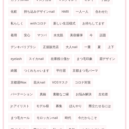
化粧
持ち込みデザインnail
HARI
一人一人
合わせた
私らしく
withコロナ
新しい生活様式
お待ちしてます
着用
安心
マツパ
水光肌
美容爆弾
今
話題
デンキバリブラシ
正規販売店
大人nail
一重
夏
上下
eyelash
スイカnail
在庫残り僅か
まつ毛印象
眉デザイン
綺麗
つくれちゃいます
平行眉
京都まつ毛パーマ
京都眉Wax
花火nail
VOSマスク
コロナ対策
パーテーション
真鍮
素敵なご縁
お悩み解決
左右差
jr.アイリスト
モデル様
募集
ぼんやり
際立たせるには
まつ毛カール
モロッカンnail
時代
今だからこそ