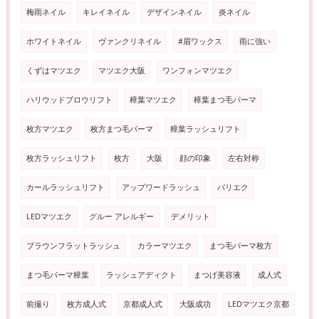
梅雨ネイル
キレイネイル
デザインネイル
炎ネイル
ホワイトネイル
ヴァンクリネイル
#眉ワックス
雨に強い
くずはマツエク
マツエク大阪
ワンフォンマツエク
ハリウッドブロウリフト
樟葉マツエク
樟葉まつ毛パーマ
枚方マツエク
枚方まつ毛パーマ
樟葉ラッシュリフト
枚方ラッシュリフト
枚方
大阪
顔の印象
左右対称
カールラッシュリフト
アップワードラッシュ
パリエク
LEDマツエク
グルー アレルギー
デメリット
ブラウンフラットラッシュ
カラーマツエク
まつ毛パーマ枚方
まつ毛パーマ樟葉
ラッシュアディクト
まつげ美容液
成人式
前撮り
枚方成人式
京都成人式
大阪成功
LEDマツエク京都