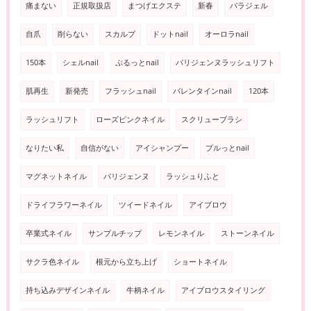
痛まない
正規取扱店
まつげエクステ
新春
パラジェル
自爪
削らない
スカルプ
ドットnail
オーロラnail
150本
シェルnail
ぷるっとnail
パリジェンヌラッシュリフト
肌再生
新発売
フラッシュnail
バレンタインnail
120本
ラッシュリフト
ローズピンクネイル
スクリューブラシ
なりたい私
自信がない
アイシャンプー
プルっとnail
マグネットネイル
パリジェンヌ
ラッシュりふと
ドライフラワーネイル
ツイードネイル
アイブロウ
卒業式ネイル
サンプルチップ
レモンネイル
ストーンネイル
サクラ色ネイル
根元から立ち上げ
ショートネイル
持ち込みデザインネイル
牛柄ネイル
アイブロウスタイリング