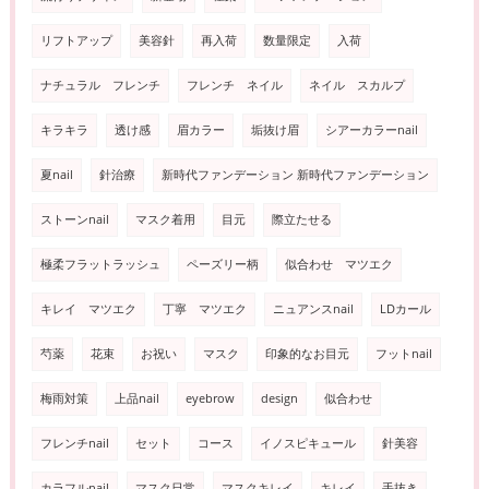
リフトアップ
美容針
再入荷
数量限定
入荷
ナチュラル フレンチ
フレンチ ネイル
ネイル スカルプ
キラキラ
透け感
眉カラー
垢抜け眉
シアーカラーnail
夏nail
針治療
新時代ファンデーション 新時代ファンデーション
ストーンnail
マスク着用
目元
際立たせる
極柔フラットラッシュ
ペーズリー柄
似合わせ マツエク
キレイ マツエク
丁寧 マツエク
ニュアンスnail
LDカール
芍薬
花束
お祝い
マスク
印象的なお目元
フットnail
梅雨対策
上品nail
eyebrow
design
似合わせ
フレンチnail
セット
コース
イノスピキュール
針美容
カラフルnail
マスク日常
マスクキレイ
キレイ
手抜き