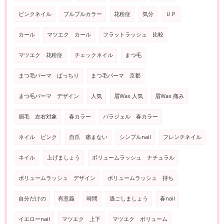
ピンクネイル
プルプルカラー
花粉症
気分
ＵＰ
カール
マツエク カール
フラットラッシュ 比較
マツエク 花粉症
チェックネイル
まつ毛
まつ毛パーマ ぱっちり
まつ毛パーマ 京都
まつ毛パーマ デザイン
人気
眉Wax 人気
眉Wax 痛み
眉毛 左右対象
春カラー
パラジェル 春カラー
ネイル ピンク
自爪 痛まない
シンプルnail
フレンチネイル
ネイル
上げましょう
ボリュームラッシュ ナチュラル
ボリュームラッシュ デザイン
ボリュームラッシュ 持ち
自分だけの
有意義
時間
過ごしましょう
春nail
イエローnail
マツエク 上下
マツエク ボリューム