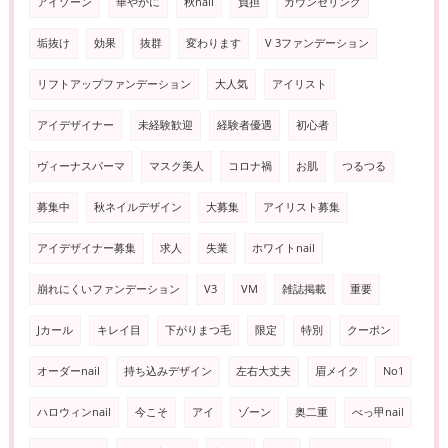
アイゾーン
華やかに
秋nail
負担
カウンセリング
垢抜け
効果
抜群
変わります
V 3ファンデーション
リフトアップファンデーション
大人気
アイリスト
アイデザイナー
未経験歓迎
経験者優遇
初心者
ヴィーナスパーマ
マスク美人
コロナ禍
お肌
つるつる
募集中
秋ネイルデザイン
大募集
アイリスト募集
アイデザイナー募集
求人
失業
ホワイトnail
崩れにくいファンデーション
V3
VM
雑誌掲載
重要
Jカール
キレイ目
下がりまつ毛
限定
特別
クーポン
オーダーnail
持ち込みデザイン
左右大丈夫
眉メイク
No1
ハロウィンnail
今こそ
アイ
ゾーン
奥二重
べっ甲nail