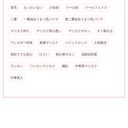
直毛
もったいない
少女顔
ドール顔
ドールフェイス
二重
一重似合うまつ毛パーマ
奥二重似合うまつ毛パーマ
マツエク持ち
マツエク持ち悪い
マツエクサロン
すぐ取れる
アレルギー対策
束感マツエク
バインドロック
人気復活
初めてでも安心
ひどい
初心者サロン
花粉症対策
ワンホン
ワンホンマツエク
網紅
中華系マツエク
中華美人