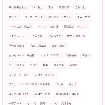
真っ赤似合わせ
いつもと
違う
気分転換
くるっと
カワイイ
伏し目 キレイ
マツエク デザイン
美人 目元
キレイな人 伏し目
マツエク 伏し目
男性目線 マツエク
パステルカラー
こんな時
だからこそ
眉Wax デザイン
眉Wax 初めて
京都 眉Wax
大学 新入生
まつ毛パーマ 高品質
マツパ デザイン
目尻長め
可愛い
フットネイル
コロナ
比較
強くても
印象に
コロナ ウィルス
コロナ オズバン
コロナ ペンザルコリウム塩化物液
伏し目
美しく
コロナに負けるか
コロナ 終息
頑張れ日本 コロナ
水彩アート
オスバン 消毒
コロナ 負けるな