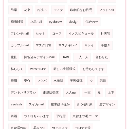
芍薬
花束
お祝い
マスク
印象的なお目元
フットnail
梅雨対策
上品nail
eyebrow
design
似合わせ
フレンチnail
セット
コース
イノスピキュール
針美容
カラフルnail
マスク日常
マスクキレイ
キレイ
手抜き
化粧
持ち込みデザインnail
HARI
一人一人
合わせた
私らしく
withコロナ
新しい生活様式
お待ちしてます
着用
安心
マツパ
水光肌
美容爆弾
今
話題
デンキバリブラシ
正規販売店
大人nail
一重
夏
上下
eyelash
スイカnail
在庫残り僅か
まつ毛印象
眉デザイン
綺麗
つくれちゃいます
平行眉
京都まつ毛パーマ
京都眉Wax
花火nail
VOSマスク
コロナ対策