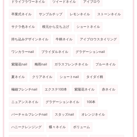
ドライフラワーネイル
ツイードネイル
アイブロウ
卒業式ネイル
サンプルチップ
レモンネイル
ストーンネイル
サクラ色ネイル
根元から立ち上げ
ショートネイル
持ち込みデザインネイル
牛柄ネイル
アイブロウスタイリング
ワンカラーnail
ブライダルネイル
グラデーションnail
紫陽花nail
梅雨nail
ガラスフレンチネイル
ブルーネイル
夏ネイル
クリアネイル
ショートnail
タイダイ柄
極細フレンチnail
エクステ100本
紫陽花ネイル
赤ネイル
ニュアンスネイル
グラデーションネイル
100本
バーチャルフレンチnail
スタッズnail
オレンジネイル
ハニークレンジング
蝶々ネイル
ボリューム