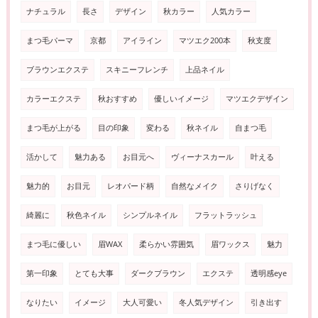
ナチュラル
長さ
デザイン
秋カラー
人気カラー
まつ毛パーマ
京都
アイライン
マツエク200本
秋支度
ブラウンエクステ
スキニーフレンチ
上品ネイル
カラーエクステ
秋おすすめ
優しいイメージ
マツエクデザイン
まつ毛が上がる
目の印象
変わる
秋ネイル
自まつ毛
活かして
魅力ある
お目元へ
ヴィーナスカール
叶える
魅力的
お目元
レオパード柄
自然なメイク
さりげなく
綺麗に
秋色ネイル
シンプルネイル
フラットラッシュ
まつ毛に優しい
眉WAX
柔らかい雰囲気
眉ワックス
魅力
第一印象
とても大事
ダークブラウン
エクステ
透明感eye
なりたい
イメージ
大人可愛い
冬人気デザイン
引き出す