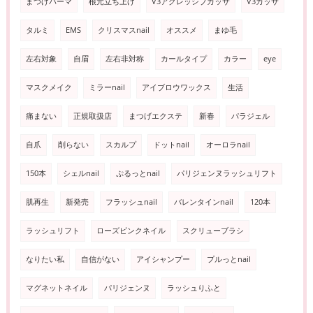
まつげパーマ
根元立ち上げ
V3アグレッシブカッサ
V3カッサ
タルミ
EMS
クリスマスnail
オススメ
まゆ毛
左右対象
自眉
左右非対称
カールタイプ
カラー
eye
マスクメイク
ミラーnail
アイブロウワックス
生活
痛まない
正規取扱店
まつげエクステ
新春
パラジェル
自爪
削らない
スカルプ
ドットnail
オーロラnail
150本
シェルnail
ぷるっとnail
パリジェンヌラッシュリフト
肌再生
新発売
フラッシュnail
バレンタインnail
120本
ラッシュリフト
ローズピンクネイル
スクリューブラシ
なりたい私
自信がない
アイシャンプー
プルっとnail
マグネットネイル
パリジェンヌ
ラッシュりふと