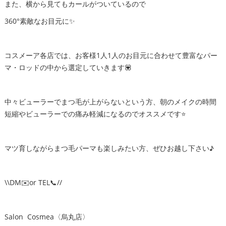
また、横から見てもカールがついているので
360°素敵なお目元に✨
コスメーア各店では、お客様1人1人のお目元に合わせて豊富なパー
マ・ロッドの中から選定していきます💟
中々ビューラーでまつ毛が上がらないという方、朝のメイクの時間
短縮やビューラーでの痛み軽減になるのでオススメです⭐️
マツ育しながらまつ毛パーマも楽しみたい方、ぜひお越し下さい♪
\\DM✉️or TEL📞//
Salon Cosmea〈烏丸店〉