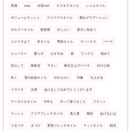
美眉
wax
水彩nail
キラキラネイル
シェルネイル
ボリュームラッシュ
クリスマスネイル
囲みグラデーション
ボルドーネイル
密度感
出したい
貴方に似合う
エクステは？
冬ネイル
季節ネイル
ヴィーナス
パーマ
ビューラー
要らず
おすすめ
眉
ワックス
初めて
安心して
御来店
下さい
根元立上げパーマ
付け心地
良く
雪の結晶ネイル
やわらかい
印象
仕上がる
イマドキ
太眉
あけましておめでとうございます
アーガイルネイル
今年も
行って参りました
フラット
ラッシュ
クリアフレンチネイル
美人度
格段
あげるには
うるツヤ
まつげ
変形フレンチネイル
マットネイル
脱毛