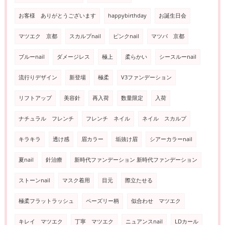
お客様 ありがとうございます
happybirthday
お誕生日会
マツエク 京都
スカルプnail
ピンクnail
マツパ 京都
ブルーnail
ダメージレス
極上
柔らかい
シースルーnail
流行りデザイン
新登場
極柔
V3ファンデーション
リフトアップ
美容針
再入荷
数量限定
入荷
ナチュラル フレンチ
フレンチ ネイル
ネイル スカルプ
キラキラ
透け感
眉カラー
垢抜け眉
シアーカラーnail
夏nail
針治療
新時代ファンデーション 新時代ファンデーション
ストーンnail
マスク着用
目元
際立たせる
極柔フラットラッシュ
ペーズリー柄
似合わせ マツエク
キレイ マツエク
丁寧 マツエク
ニュアンスnail
LDカール