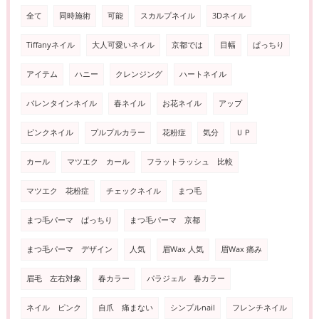
全て
同時施術
可能
スカルプネイル
3Dネイル
Tiffanyネイル
大人可愛いネイル
京都では
目幅
ぱっちり
アイテム
ハニー
クレンジング
ハートネイル
バレンタインネイル
春ネイル
お花ネイル
アップ
ピンクネイル
プルプルカラー
花粉症
気分
ＵＰ
カール
マツエク カール
フラットラッシュ 比較
マツエク 花粉症
チェックネイル
まつ毛
まつ毛パーマ ぱっちり
まつ毛パーマ 京都
まつ毛パーマ デザイン
人気
眉Wax 人気
眉Wax 痛み
眉毛 左右対象
春カラー
パラジェル 春カラー
ネイル ピンク
自爪 痛まない
シンプルnail
フレンチネイル