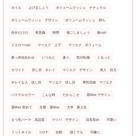
ネイル
上げましょう
ボリュームラッシュ ナチュラル
ボリュームラッシュ デザイン
ボリュームラッシュ 持ち
自分だけの
有意義
時間
過ごしましょう
春nail
イエローnail
マツエク 上下
マツエク ボリューム
真っ赤似合わせ
いつもと
違う
気分転換
くるっと
カワイイ
伏し目 キレイ
マツエク デザイン
美人 目元
キレイな人 伏し目
マツエク 伏し目
男性目線 マツエク
パステルカラー
こんな時
だからこそ
眉Wax デザイン
眉Wax 初めて
京都 眉Wax
大学 新入生
まつ毛パーマ 高品質
マツパ デザイン
目尻長め
可愛い
フットネイル
コロナ
比較
強くても
印象に