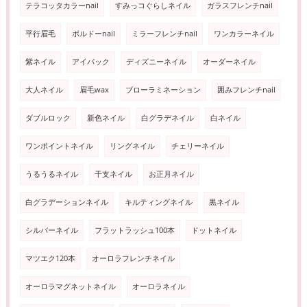
テラコッタカラーnail
すみっコぐらしネイル
ガラスフレンチnail
平行眉毛
ボルドーnail
ミラーフレンチnail
ワンカラーネイル
紫ネイル
アイパック
ディズニーネイル
オーダーネイル
大人ネイル
眉毛wax
ブローラミネーション
囲みフレンチnail
ダブルロック
新色ネイル
白グラデネイル
白ネイル
ワンポイントネイル
リングネイル
チェリーネイル
うるうるネイル
干支ネイル
お正月ネイル
白グラデーションネイル
キルティングネイル
黒ネイル
シルバーネイル
フラットラッシュ100本
ドットネイル
マツエク120本
オーロラフレンチネイル
オーロラマグネットネイル
オーロラネイル