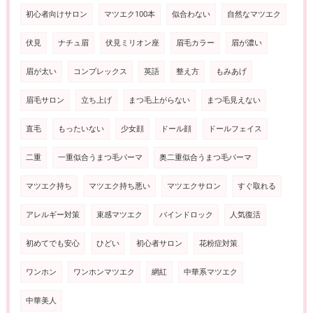
初心者向けサロン
マツエク100本
似合わない
自然なマツエク
伏見
ナチュ眉
伏見ミリオン座
眉毛カラー
眉が濃い
眉が太い
コンプレックス
英語
整え方
もみあげ
眉毛サロン
立ち上げ
まつ毛上がらない
まつ毛見えない
直毛
もったいない
少女顔
ドール顔
ドールフェイス
二重
一重似合うまつ毛パーマ
奥二重似合うまつ毛パーマ
マツエク持ち
マツエク持ち悪い
マツエクサロン
すぐ取れる
アレルギー対策
束感マツエク
バインドロック
人気復活
初めてでも安心
ひどい
初心者サロン
花粉症対策
ワンホン
ワンホンマツエク
網紅
中華系マツエク
中華美人