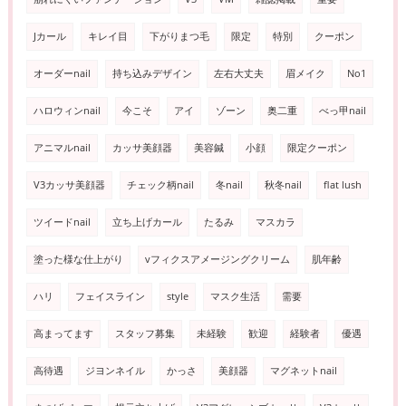
Jカール
キレイ目
下がりまつ毛
限定
特別
クーポン
オーダーnail
持ち込みデザイン
左右大丈夫
眉メイク
No1
ハロウィンnail
今こそ
アイ
ゾーン
奥二重
べっ甲nail
アニマルnail
カッサ美顔器
美容鍼
小顔
限定クーポン
V3カッサ美顔器
チェック柄nail
冬nail
秋冬nail
flat lush
ツイードnail
立ち上げカール
たるみ
マスカラ
塗った様な仕上がり
vフィクスアメージングクリーム
肌年齢
ハリ
フェイスライン
style
マスク生活
需要
高まってます
スタッフ募集
未経験
歓迎
経験者
優遇
高待遇
ジヨンネイル
かっさ
美顔器
マグネットnail