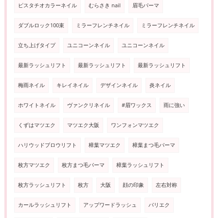
ピスタチオカラーネイル
むらさき nail
眉毛パーマ
ダブルロック100束
ミラーフレンチネイル
ミラーフレンチネイル
立ち上げタイプ
ユニコーンネイル
ユニコーンネイル
最新ラッシュリフト
最新ラッシュリフト
最新ラッシュリフト
梅雨ネイル
キレイネイル
デザインネイル
炎ネイル
ホワイトネイル
ヴァンクリネイル
#眉ワックス
雨に強い
くずはマツエク
マツエク大阪
ワンフォンマツエク
ハリウッドブロウリフト
樟葉マツエク
樟葉まつ毛パーマ
枚方マツエク
枚方まつ毛パーマ
樟葉ラッシュリフト
枚方ラッシュリフト
枚方
大阪
顔の印象
左右対称
カールラッシュリフト
アップワードラッシュ
パリエク