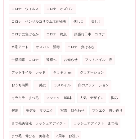
コロナ ウィルス
コロナ オズバン
コロナ ペンザルコリウム塩化物液
伏し目
美しく
コロナに負けるか
コロナ 終息
頑張れ日本 コロナ
水彩アート
オスバン 消毒
コロナ 負けるな
手指消毒 コロナ
皆様へ
お知らせ
フットネイル 赤
フットネイル レッド
キラキラnail
グラデーション
おうち時間
一緒に
ラメネイル
白のグラデーション
キラキラ まつ毛
マツエク 100本
人気 デザイン
悩み
解消
モデル マツエク
写真 似合わせ
マツエク 思い通り
まつ毛美容液 ラッシュアディクト
ラッシュアディクト まつ毛
まつ毛 伸びる 美容液
8周年 お祝い