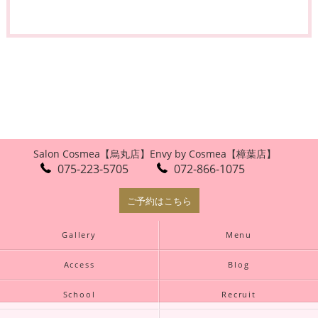
Salon Cosmea【烏丸店】
Envy by Cosmea【樟葉店】
075-223-5705
072-866-1075
ご予約はこちら
Gallery
Menu
Access
Blog
School
Recruit