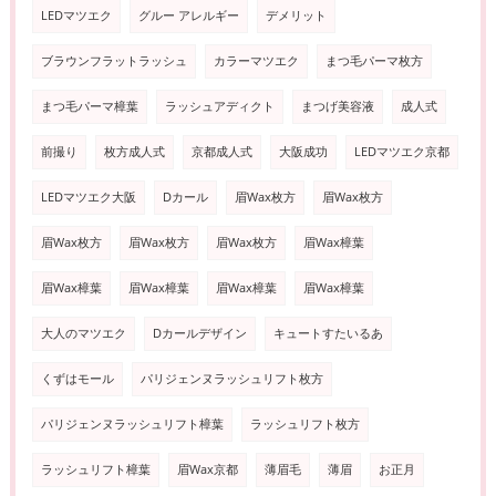
LEDマツエク
グルー アレルギー
デメリット
ブラウンフラットラッシュ
カラーマツエク
まつ毛パーマ枚方
まつ毛パーマ樟葉
ラッシュアディクト
まつげ美容液
成人式
前撮り
枚方成人式
京都成人式
大阪成功
LEDマツエク京都
LEDマツエク大阪
Dカール
眉Wax枚方
眉Wax枚方
眉Wax枚方
眉Wax枚方
眉Wax枚方
眉Wax樟葉
眉Wax樟葉
眉Wax樟葉
眉Wax樟葉
眉Wax樟葉
大人のマツエク
Dカールデザイン
キュートすたいるあ
くずはモール
パリジェンヌラッシュリフト枚方
パリジェンヌラッシュリフト樟葉
ラッシュリフト枚方
ラッシュリフト樟葉
眉Wax京都
薄眉毛
薄眉
お正月