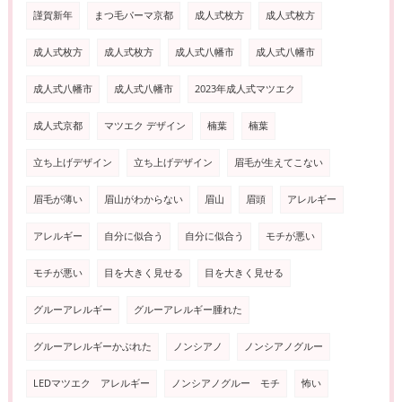
謹賀新年
まつ毛パーマ京都
成人式枚方
成人式枚方
成人式枚方
成人式枚方
成人式八幡市
成人式八幡市
成人式八幡市
成人式八幡市
2023年成人式マツエク
成人式京都
マツエク デザイン
楠葉
楠葉
立ち上げデザイン
立ち上げデザイン
眉毛が生えてこない
眉毛が薄い
眉山がわからない
眉山
眉頭
アレルギー
アレルギー
自分に似合う
自分に似合う
モチが悪い
モチが悪い
目を大きく見せる
目を大きく見せる
グルーアレルギー
グルーアレルギー腫れた
グルーアレルギーかぶれた
ノンシアノ
ノンシアノグルー
LEDマツエク アレルギー
ノンシアノグルー モチ
怖い