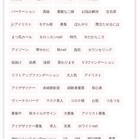
パーテーション
真鍮
素敵なご縁
お悩み解決
左右差
jr.アイリスト
モデル様
募集
ぼんやり
際立たせるには
まつ毛カール
モロッカンnail
時代
今だからこそ
アイゾーン
華やかに
秋nail
負担
カウンセリング
垢抜け
効果
抜群
変わります
V 3ファンデーション
リフトアップファンデーション
大人気
アイリスト
アイデザイナー
未経験歓迎
経験者優遇
初心者
ヴィーナスパーマ
マスク美人
コロナ禍
お肌
つるつる
募集中
秋ネイルデザイン
大募集
アイリスト募集
アイデザイナー募集
求人
失業
ホワイトnail
崩れにくいファンデーション
V3
VM
雑誌掲載
重要