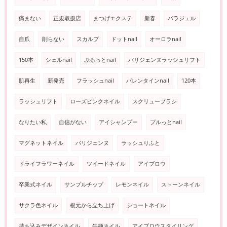
痛まない
正規取扱店
まつげエクステ
新春
パラジェル
自爪
削らない
スカルプ
ドットnail
オーロラnail
150本
シェルnail
ぷるっとnail
パリジェンヌラッシュリフト
肌再生
新発売
フラッシュnail
バレンタインnail
120本
ラッシュリフト
ローズピンクネイル
スクリューブラシ
なりたい私
自信がない
アイシャンプー
プルっとnail
マグネットネイル
パリジェンヌ
ラッシュりふと
ドライフラワーネイル
ツイードネイル
アイブロウ
卒業式ネイル
サンプルチップ
レモンネイル
ストーンネイル
サクラ色ネイル
根元から立ち上げ
ショートネイル
持ち込みデザインネイル
牛柄ネイル
アイブロウスタイリング