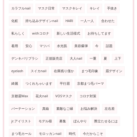
カラフルnail
マスク日常
マスクキレイ
キレイ
手抜き
化粧
持ち込みデザインnail
HARI
一人一人
合わせた
私らしく
withコロナ
新しい生活様式
お待ちしてます
着用
安心
マツパ
水光肌
美容爆弾
今
話題
デンキバリブラシ
正規販売店
大人nail
一重
夏
上下
eyelash
スイカnail
在庫残り僅か
まつ毛印象
眉デザイン
綺麗
つくれちゃいます
平行眉
京都まつ毛パーマ
京都眉Wax
花火nail
VOSマスク
コロナ対策
パーテーション
真鍮
素敵なご縁
お悩み解決
左右差
jr.アイリスト
モデル様
募集
ぼんやり
際立たせるには
まつ毛カール
モロッカンnail
時代
今だからこそ