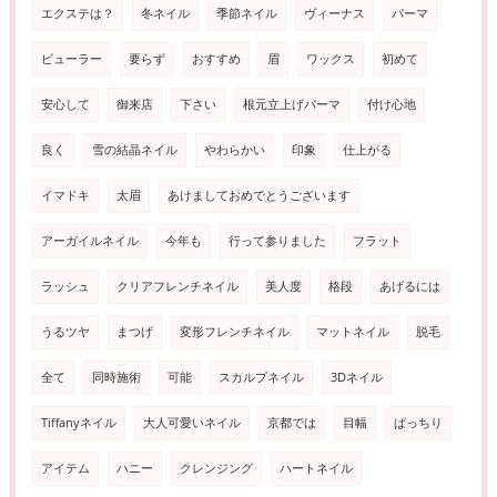
エクステは？
冬ネイル
季節ネイル
ヴィーナス
パーマ
ビューラー
要らず
おすすめ
眉
ワックス
初めて
安心して
御来店
下さい
根元立上げパーマ
付け心地
良く
雪の結晶ネイル
やわらかい
印象
仕上がる
イマドキ
太眉
あけましておめでとうございます
アーガイルネイル
今年も
行って参りました
フラット
ラッシュ
クリアフレンチネイル
美人度
格段
あげるには
うるツヤ
まつげ
変形フレンチネイル
マットネイル
脱毛
全て
同時施術
可能
スカルプネイル
3Dネイル
Tiffanyネイル
大人可愛いネイル
京都では
目幅
ぱっちり
アイテム
ハニー
クレンジング
ハートネイル