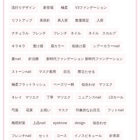
流行りデザイン
新登場
極柔
V3ファンデーション
リフトアップ
美容針
再入荷
数量限定
入荷
ナチュラル フレンチ
フレンチ ネイル
ネイル スカルプ
キラキラ
透け感
眉カラー
垢抜け眉
シアーカラーnail
夏nail
針治療
新時代ファンデーション 新時代ファンデーション
ストーンnail
マスク着用
目元
際立たせる
極柔フラットラッシュ
ペーズリー柄
似合わせ マツエク
キレイ マツエク
丁寧 マツエク
ニュアンスnail
LDカール
芍薬
花束
お祝い
マスク
印象的なお目元
フットnail
梅雨対策
上品nail
eyebrow
design
似合わせ
フレンチnail
セット
コース
イノスピキュール
針美容