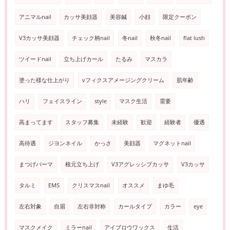
アニマルnail
カッサ美顔器
美容鍼
小顔
限定クーポン
V3カッサ美顔器
チェック柄nail
冬nail
秋冬nail
flat lush
ツイードnail
立ち上げカール
たるみ
マスカラ
塗った様な仕上がり
vフィクスアメージングクリーム
肌年齢
ハリ
フェイスライン
style
マスク生活
需要
高まってます
スタッフ募集
未経験
歓迎
経験者
優遇
高待遇
ジヨンネイル
かっさ
美顔器
マグネットnail
まつげパーマ
根元立ち上げ
V3アグレッシブカッサ
V3カッサ
タルミ
EMS
クリスマスnail
オススメ
まゆ毛
左右対象
自眉
左右非対称
カールタイプ
カラー
eye
マスクメイク
ミラーnail
アイブロウワックス
生活