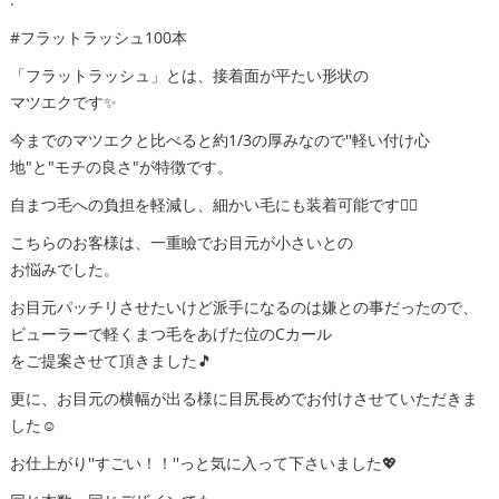
#フラットラッシュ100本
「フラットラッシュ」とは、接着面が平たい形状の
マツエクです✨
今までのマツエクと比べると約1/3の厚みなので''軽い付け心
地"と"モチの良さ"が特徴です。
自まつ毛への負担を軽減し、細かい毛にも装着可能です🙆‍♀️
こちらのお客様は、一重瞼でお目元が小さいとの
お悩みでした。
お目元パッチリさせたいけど派手になるのは嫌との事だったので、
ビューラーで軽くまつ毛をあげた位のCカール
をご提案させて頂きました🎵
更に、お目元の横幅が出る様に目尻長めでお付けさせていただきま
した☺️
お仕上がり''すごい！！''っと気に入って下さいました💖