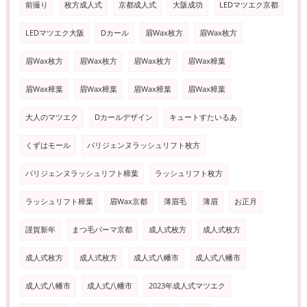
前撮り
枚方成人式
京都成人式
大阪成功
LEDマツエク京都
LEDマツエク大阪
Dカール
眉Wax枚方
眉Wax枚方
眉Wax枚方
眉Wax枚方
眉Wax枚方
眉Wax樟葉
眉Wax樟葉
眉Wax樟葉
眉Wax樟葉
眉Wax樟葉
大人のマツエク
Dカールデザイン
キュートすたいるあ
くずはモール
パリジェンヌラッシュリフト枚方
パリジェンヌラッシュリフト樟葉
ラッシュリフト枚方
ラッシュリフト樟葉
眉Wax京都
薄眉毛
薄眉
お正月
謹賀新年
まつ毛パーマ京都
成人式枚方
成人式枚方
成人式枚方
成人式枚方
成人式八幡市
成人式八幡市
成人式八幡市
成人式八幡市
2023年成人式マツエク