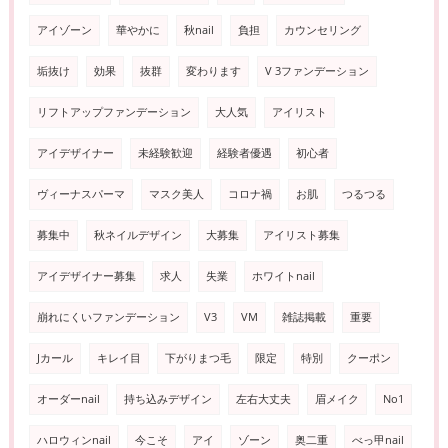
アイゾーン
華やかに
秋nail
負担
カウンセリング
垢抜け
効果
抜群
変わります
V 3ファンデーション
リフトアップファンデーション
大人気
アイリスト
アイデザイナー
未経験歓迎
経験者優遇
初心者
ヴィーナスパーマ
マスク美人
コロナ禍
お肌
つるつる
募集中
秋ネイルデザイン
大募集
アイリスト募集
アイデザイナー募集
求人
失業
ホワイトnail
崩れにくいファンデーション
V3
VM
雑誌掲載
重要
Jカール
キレイ目
下がりまつ毛
限定
特別
クーポン
オーダーnail
持ち込みデザイン
左右大丈夫
眉メイク
No1
ハロウィンnail
今こそ
アイ
ゾーン
奥二重
べっ甲nail