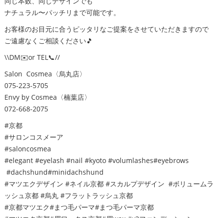
同じ本数、同じデザインでも
ナチュラル〜パッチリまで可能です。
お客様のお目元に合うピッタリなご提案をさせていただきますので
ご遠慮なくご相談ください🎵
\\DM✉️or TEL📞//
Salon Cosmea〈烏丸店〉
075-223-5705
Envy by Cosmea〈楠葉店〉
072-668-2075
#京都
#サロンコスメーア
#saloncosmea
#elegant #eyelash #nail #kyoto #volumlashes#eyebrows
#dachshund#minidachshund
#マツエクデザイン #ネイル京都 #スカルプデザイン #ボリュームラ
ッシュ京都 #烏丸 #フラットラッシュ京都
#京都マツエク#まつ毛パーマ#まつ毛パーマ京都