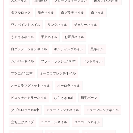
大人ネイル
眉毛wax
ブローラミネーション
囲みフレンチnail
ダブルロック
新色ネイル
白グラデネイル
白ネイル
ワンポイントネイル
リングネイル
チェリーネイル
うるうるネイル
干支ネイル
お正月ネイル
白グラデーションネイル
キルティングネイル
黒ネイル
シルバーネイル
フラットラッシュ100本
ドットネイル
マツエク120本
オーロラフレンチネイル
オーロラマグネットネイル
オーロラネイル
ピスタチオカラーネイル
むらさき nail
眉毛パーマ
ダブルロック100束
ミラーフレンチネイル
ミラーフレンチネイル
立ち上げタイプ
ユニコーンネイル
ユニコーンネイル