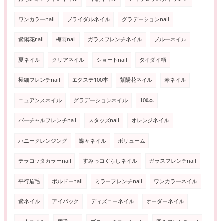
ワンカラーnail
ブライダルネイル
グラデーションnail
紫陽花nail
梅雨nail
ガラスフレンチネイル
ブルーネイル
夏ネイル
クリアネイル
ショートnail
タイダイ柄
極細フレンチnail
エクステ100本
紫陽花ネイル
赤ネイル
ニュアンスネイル
グラデーションネイル
100本
バーチャルフレンチnail
スタッズnail
オレンジネイル
ハニークレンジング
蝶々ネイル
ボリューム
テラコッタカラーnail
すみっコぐらしネイル
ガラスフレンチnail
平行眉毛
ボルドーnail
ミラーフレンチnail
ワンカラーネイル
紫ネイル
アイパック
ディズニーネイル
オーダーネイル