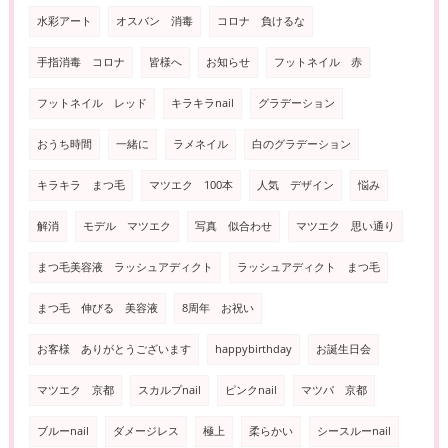
水彩アート
オスバン 消毒
コロナ 負けるな
手指消毒 コロナ
皆様へ
お知らせ
フットネイル 赤
フットネイル レッド
キラキラnail
グラデーション
おうち時間
一緒に
ラメネイル
白のグラデーション
キラキラ まつ毛
マツエク 100本
人気 デザイン
悩み
解消
モデル マツエク
写真 似合わせ
マツエク 思い通り
まつ毛美容液 ラッシュアディクト
ラッシュアディクト まつ毛
まつ毛 伸びる 美容液
8周年 お祝い
お客様 ありがとうございます
happybirthday
お誕生日会
マツエク 京都
スカルプnail
ピンクnail
マツパ 京都
ブルーnail
ダメージレス
極上
柔らかい
シースルーnail