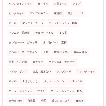
バレンタインネイル
春ネイル
お花ネイル
アップ
ピンクネイル
プルプルカラー
花粉症
気分
ＵＰ
カール
マツエク カール
フラットラッシュ 比較
マツエク 花粉症
チェックネイル
まつ毛
まつ毛パーマ ぱっちり
まつ毛パーマ 京都
まつ毛パーマ デザイン
人気
眉Wax 人気
眉Wax 痛み
眉毛 左右対象
春カラー
パラジェル 春カラー
ネイル ピンク
自爪 痛まない
シンプルnail
フレンチネイル
ネイル
上げましょう
ボリュームラッシュ ナチュラル
ボリュームラッシュ デザイン
ボリュームラッシュ 持ち
自分だけの
有意義
時間
過ごしましょう
春nail