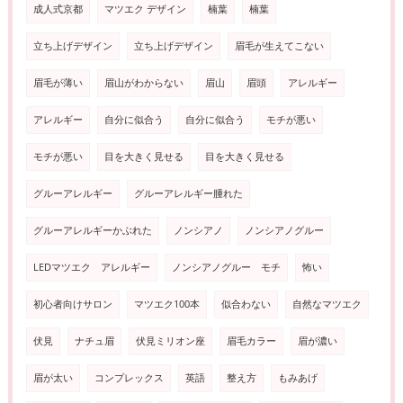
成人式京都
マツエク デザイン
楠葉
楠葉
立ち上げデザイン
立ち上げデザイン
眉毛が生えてこない
眉毛が薄い
眉山がわからない
眉山
眉頭
アレルギー
アレルギー
自分に似合う
自分に似合う
モチが悪い
モチが悪い
目を大きく見せる
目を大きく見せる
グルーアレルギー
グルーアレルギー腫れた
グルーアレルギーかぶれた
ノンシアノ
ノンシアノグルー
LEDマツエク アレルギー
ノンシアノグルー モチ
怖い
初心者向けサロン
マツエク100本
似合わない
自然なマツエク
伏見
ナチュ眉
伏見ミリオン座
眉毛カラー
眉が濃い
眉が太い
コンプレックス
英語
整え方
もみあげ