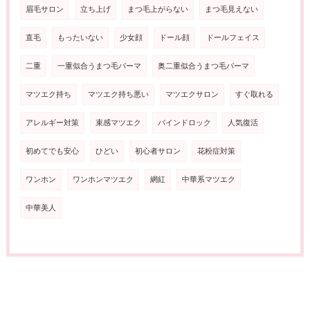
眉毛サロン
立ち上げ
まつ毛上がらない
まつ毛見えない
直毛
もったいない
少女顔
ドール顔
ドールフェイス
二重
一重似合うまつ毛パーマ
奥二重似合うまつ毛パーマ
マツエク持ち
マツエク持ち悪い
マツエクサロン
すぐ取れる
アレルギー対策
束感マツエク
バインドロック
人気復活
初めてでも安心
ひどい
初心者サロン
花粉症対策
ワンホン
ワンホンマツエク
網紅
中華系マツエク
中華美人