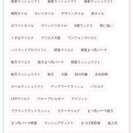
最新ラッシュリフト
最新ラッシュリフト
最新ラッシュリフト
梅雨ネイル
キレイネイル
デザインネイル
炎ネイル
ホワイトネイル
ヴァンクリネイル
#眉ワックス
雨に強い
くずはマツエク
マツエク大阪
ワンフォンマツエク
ハリウッドブロウリフト
樟葉マツエク
樟葉まつ毛パーマ
枚方マツエク
枚方まつ毛パーマ
樟葉ラッシュリフト
枚方ラッシュリフト
枚方
大阪
顔の印象
左右対称
カールラッシュリフト
アップワードラッシュ
パリエク
LEDマツエク
グルー アレルギー
デメリット
ブラウンフラットラッシュ
カラーマツエク
まつ毛パーマ枚方
まつ毛パーマ樟葉
ラッシュアディクト
まつげ美容液
成人式