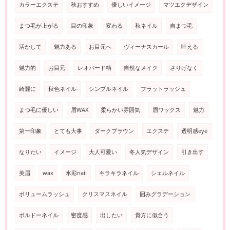
カラーエクステ
秋おすすめ
優しいイメージ
マツエクデザイン
まつ毛が上がる
目の印象
変わる
秋ネイル
自まつ毛
活かして
魅力ある
お目元へ
ヴィーナスカール
叶える
魅力的
お目元
レオパード柄
自然なメイク
さりげなく
綺麗に
秋色ネイル
シンプルネイル
フラットラッシュ
まつ毛に優しい
眉WAX
柔らかい雰囲気
眉ワックス
魅力
第一印象
とても大事
ダークブラウン
エクステ
透明感eye
なりたい
イメージ
大人可愛い
冬人気デザイン
引き出す
美眉
wax
水彩nail
キラキラネイル
シェルネイル
ボリュームラッシュ
クリスマスネイル
囲みグラデーション
ボルドーネイル
密度感
出したい
貴方に似合う