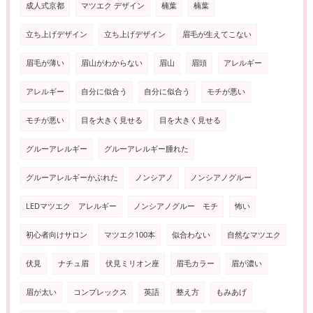
成人式京都
マツエク デザイン
楠葉
楠葉
立ち上げデザイン
立ち上げデザイン
眉毛が生えてこない
眉毛が薄い
眉山がわからない
眉山
眉頭
アレルギー
アレルギー
自分に似合う
自分に似合う
モチが悪い
モチが悪い
目を大きく見せる
目を大きく見せる
グルーアレルギー
グルーアレルギー腫れた
グルーアレルギーかぶれた
ノンシアノ
ノンシアノグルー
LEDマツエク アレルギー
ノンシアノグルー モチ
怖い
初心者向けサロン
マツエク100本
似合わない
自然なマツエク
伏見
ナチュ眉
伏見ミリオン座
眉毛カラー
眉が濃い
眉が太い
コンプレックス
英語
整え方
もみあげ