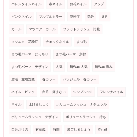
バレンタインネイル
春ネイル
お花ネイル
アップ
ピンクネイル
プルプルカラー
花粉症
気分
ＵＰ
カール
マツエク カール
フラットラッシュ 比較
マツエク 花粉症
チェックネイル
まつ毛
まつ毛パーマ ぱっちり
まつ毛パーマ 京都
まつ毛パーマ デザイン
人気
眉Wax 人気
眉Wax 痛み
眉毛 左右対象
春カラー
パラジェル 春カラー
ネイル ピンク
自爪 痛まない
シンプルnail
フレンチネイル
ネイル
上げましょう
ボリュームラッシュ ナチュラル
ボリュームラッシュ デザイン
ボリュームラッシュ 持ち
自分だけの
有意義
時間
過ごしましょう
春nail