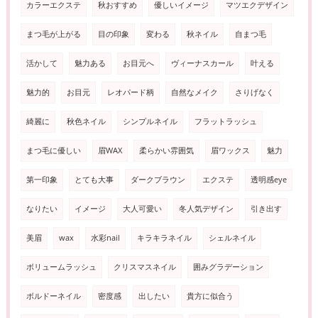
カラーエクステ
秋おすすめ
優しいイメージ
マツエクデザイン
まつ毛が上がる
目の印象
変わる
秋ネイル
自まつ毛
活かして
魅力ある
お目元へ
ヴィーナスカール
叶える
魅力的
お目元
レオパード柄
自然なメイク
さりげなく
綺麗に
秋色ネイル
シンプルネイル
フラットラッシュ
まつ毛に優しい
眉WAX
柔らかい雰囲気
眉ワックス
魅力
第一印象
とても大事
ダークブラウン
エクステ
透明感eye
なりたい
イメージ
大人可愛い
冬人気デザイン
引き出す
美眉
wax
水彩nail
キラキラネイル
シェルネイル
ボリュームラッシュ
クリスマスネイル
囲みグラデーション
ボルドーネイル
密度感
出したい
貴方に似合う