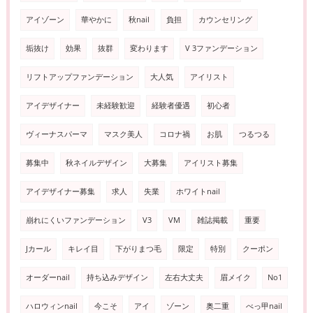
アイゾーン
華やかに
秋nail
負担
カウンセリング
垢抜け
効果
抜群
変わります
V 3ファンデーション
リフトアップファンデーション
大人気
アイリスト
アイデザイナー
未経験歓迎
経験者優遇
初心者
ヴィーナスパーマ
マスク美人
コロナ禍
お肌
つるつる
募集中
秋ネイルデザイン
大募集
アイリスト募集
アイデザイナー募集
求人
失業
ホワイトnail
崩れにくいファンデーション
V3
VM
雑誌掲載
重要
Jカール
キレイ目
下がりまつ毛
限定
特別
クーポン
オーダーnail
持ち込みデザイン
左右大丈夫
眉メイク
No1
ハロウィンnail
今こそ
アイ
ゾーン
奥二重
べっ甲nail