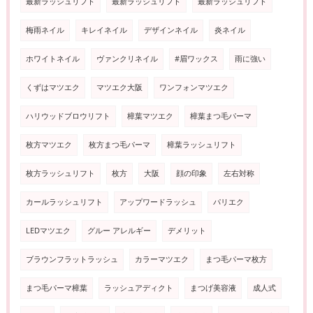
最新ラッシュリフト
最新ラッシュリフト
最新ラッシュリフト
梅雨ネイル
キレイネイル
デザインネイル
炎ネイル
ホワイトネイル
ヴァンクリネイル
#眉ワックス
雨に強い
くずはマツエク
マツエク大阪
ワンフォンマツエク
ハリウッドブロウリフト
樟葉マツエク
樟葉まつ毛パーマ
枚方マツエク
枚方まつ毛パーマ
樟葉ラッシュリフト
枚方ラッシュリフト
枚方
大阪
顔の印象
左右対称
カールラッシュリフト
アップワードラッシュ
パリエク
LEDマツエク
グルー アレルギー
デメリット
ブラウンフラットラッシュ
カラーマツエク
まつ毛パーマ枚方
まつ毛パーマ樟葉
ラッシュアディクト
まつげ美容液
成人式