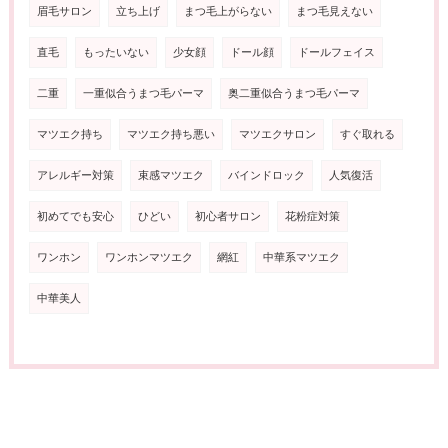
眉毛サロン
立ち上げ
まつ毛上がらない
まつ毛見えない
直毛
もったいない
少女顔
ドール顔
ドールフェイス
二重
一重似合うまつ毛パーマ
奥二重似合うまつ毛パーマ
マツエク持ち
マツエク持ち悪い
マツエクサロン
すぐ取れる
アレルギー対策
束感マツエク
バインドロック
人気復活
初めてでも安心
ひどい
初心者サロン
花粉症対策
ワンホン
ワンホンマツエク
網紅
中華系マツエク
中華美人