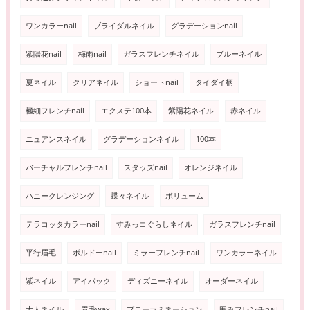
ワンカラーnail
ブライダルネイル
グラデーションnail
紫陽花nail
梅雨nail
ガラスフレンチネイル
ブルーネイル
夏ネイル
クリアネイル
ショートnail
タイダイ柄
極細フレンチnail
エクステ100本
紫陽花ネイル
赤ネイル
ニュアンスネイル
グラデーションネイル
100本
バーチャルフレンチnail
スタッズnail
オレンジネイル
ハニークレンジング
蝶々ネイル
ボリューム
テラコッタカラーnail
すみっコぐらしネイル
ガラスフレンチnail
平行眉毛
ボルドーnail
ミラーフレンチnail
ワンカラーネイル
紫ネイル
アイパック
ディズニーネイル
オーダーネイル
大人ネイル
眉毛wax
ブローラミネーション
囲みフレンチnail