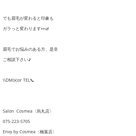
でも眉毛が変わると印象も
ガラっと変わります👀🌿
眉毛でお悩みのある方、是非
ご相談下さい♪
\\DM✉️or TEL📞
Salon Cosmea〈烏丸店〉
075-223-5705
Envy by Cosmea〈楠葉店〉