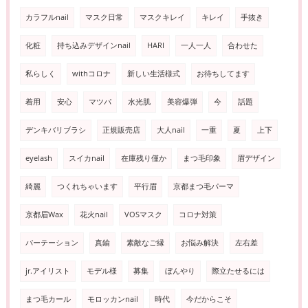
カラフルnail
マスク日常
マスクキレイ
キレイ
手抜き
化粧
持ち込みデザインnail
HARI
一人一人
合わせた
私らしく
withコロナ
新しい生活様式
お待ちしてます
着用
安心
マツパ
水光肌
美容爆弾
今
話題
デンキバリブラシ
正規販売店
大人nail
一重
夏
上下
eyelash
スイカnail
在庫残り僅か
まつ毛印象
眉デザイン
綺麗
つくれちゃいます
平行眉
京都まつ毛パーマ
京都眉Wax
花火nail
VOSマスク
コロナ対策
パーテーション
真鍮
素敵なご縁
お悩み解決
左右差
jr.アイリスト
モデル様
募集
ぼんやり
際立たせるには
まつ毛カール
モロッカンnail
時代
今だからこそ