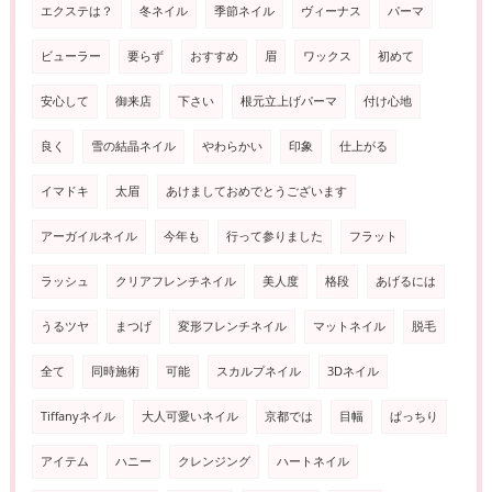
エクステは？
冬ネイル
季節ネイル
ヴィーナス
パーマ
ビューラー
要らず
おすすめ
眉
ワックス
初めて
安心して
御来店
下さい
根元立上げパーマ
付け心地
良く
雪の結晶ネイル
やわらかい
印象
仕上がる
イマドキ
太眉
あけましておめでとうございます
アーガイルネイル
今年も
行って参りました
フラット
ラッシュ
クリアフレンチネイル
美人度
格段
あげるには
うるツヤ
まつげ
変形フレンチネイル
マットネイル
脱毛
全て
同時施術
可能
スカルプネイル
3Dネイル
Tiffanyネイル
大人可愛いネイル
京都では
目幅
ぱっちり
アイテム
ハニー
クレンジング
ハートネイル