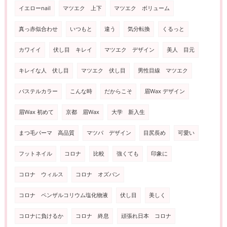
イエローnail
マツエク 上下
マツエク ボリューム
真っ赤似合わせ
いつもと
違う
気分転換
くるっと
カワイイ
伏し目 キレイ
マツエク デザイン
美人 目元
キレイな人 伏し目
マツエク 伏し目
男性目線 マツエク
パステルカラー
こんな時
だからこそ
眉Wax デザイン
眉Wax 初めて
京都 眉Wax
大学 新入生
まつ毛パーマ 高品質
マツパ デザイン
目尻長め
可愛い
フットネイル
コロナ
比較
強くても
印象に
コロナ ウィルス
コロナ オズバン
コロナ ペンザルコリウム塩化物液
伏し目
美しく
コロナに負けるか
コロナ 終息
頑張れ日本 コロナ