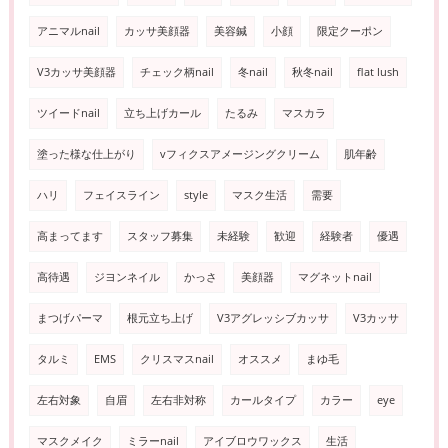
アニマルnail
カッサ美顔器
美容鍼
小顔
限定クーポン
V3カッサ美顔器
チェック柄nail
冬nail
秋冬nail
flat lush
ツイードnail
立ち上げカール
たるみ
マスカラ
塗った様な仕上がり
vフィクスアメージングクリーム
肌年齢
ハリ
フェイスライン
style
マスク生活
需要
高まってます
スタッフ募集
未経験
歓迎
経験者
優遇
高待遇
ジヨンネイル
かっさ
美顔器
マグネットnail
まつげパーマ
根元立ち上げ
V3アグレッシブカッサ
V3カッサ
タルミ
EMS
クリスマスnail
オススメ
まゆ毛
左右対象
自眉
左右非対称
カールタイプ
カラー
eye
マスクメイク
ミラーnail
アイブロウワックス
生活