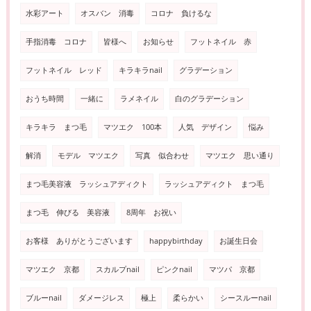
水彩アート
オスバン 消毒
コロナ 負けるな
手指消毒 コロナ
皆様へ
お知らせ
フットネイル 赤
フットネイル レッド
キラキラnail
グラデーション
おうち時間
一緒に
ラメネイル
白のグラデーション
キラキラ まつ毛
マツエク 100本
人気 デザイン
悩み
解消
モデル マツエク
写真 似合わせ
マツエク 思い通り
まつ毛美容液 ラッシュアディクト
ラッシュアディクト まつ毛
まつ毛 伸びる 美容液
8周年 お祝い
お客様 ありがとうございます
happybirthday
お誕生日会
マツエク 京都
スカルプnail
ピンクnail
マツパ 京都
ブルーnail
ダメージレス
極上
柔らかい
シースルーnail