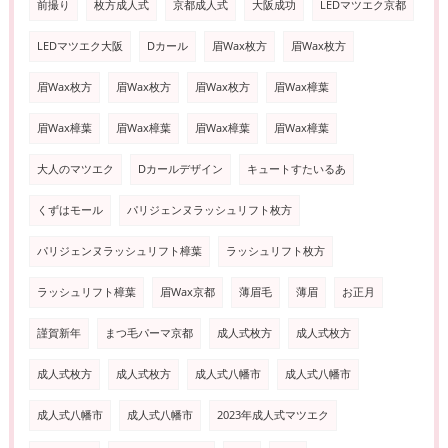
前撮り
枚方成人式
京都成人式
大阪成功
LEDマツエク京都
LEDマツエク大阪
Dカール
眉Wax枚方
眉Wax枚方
眉Wax枚方
眉Wax枚方
眉Wax枚方
眉Wax樟葉
眉Wax樟葉
眉Wax樟葉
眉Wax樟葉
眉Wax樟葉
大人のマツエク
Dカールデザイン
キュートすたいるあ
くずはモール
パリジェンヌラッシュリフト枚方
パリジェンヌラッシュリフト樟葉
ラッシュリフト枚方
ラッシュリフト樟葉
眉Wax京都
薄眉毛
薄眉
お正月
謹賀新年
まつ毛パーマ京都
成人式枚方
成人式枚方
成人式枚方
成人式枚方
成人式八幡市
成人式八幡市
成人式八幡市
成人式八幡市
2023年成人式マツエク