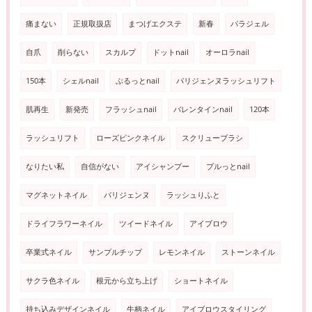
痛まない
正規取扱店
まつげエクステ
新春
パラジェル
自爪
削らない
スカルプ
ドットnail
オーロラnail
150本
シェルnail
ぷるっとnail
パリジェンヌラッシュリフト
肌再生
新発売
フラッシュnail
バレンタインnail
120本
ラッシュリフト
ローズピンクネイル
スクリューブラシ
なりたい私
自信がない
アイシャンプー
プルっとnail
マグネットネイル
パリジェンヌ
ラッシュりふと
ドライフラワーネイル
ツイードネイル
アイブロウ
卒業式ネイル
サンプルチップ
レモンネイル
ストーンネイル
サクラ色ネイル
根元から立ち上げ
ショートネイル
持ち込みデザインネイル
牛柄ネイル
アイブロウスタイリング