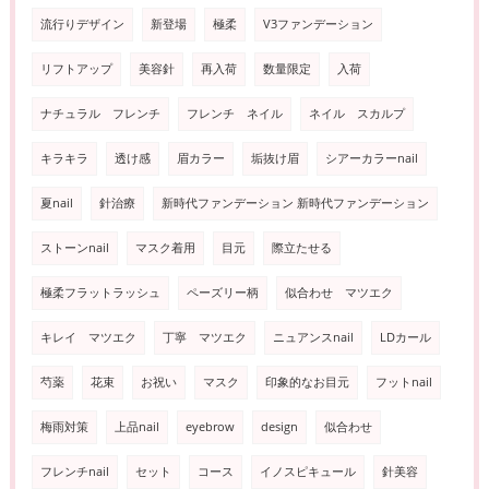
流行りデザイン
新登場
極柔
V3ファンデーション
リフトアップ
美容針
再入荷
数量限定
入荷
ナチュラル フレンチ
フレンチ ネイル
ネイル スカルプ
キラキラ
透け感
眉カラー
垢抜け眉
シアーカラーnail
夏nail
針治療
新時代ファンデーション 新時代ファンデーション
ストーンnail
マスク着用
目元
際立たせる
極柔フラットラッシュ
ペーズリー柄
似合わせ マツエク
キレイ マツエク
丁寧 マツエク
ニュアンスnail
LDカール
芍薬
花束
お祝い
マスク
印象的なお目元
フットnail
梅雨対策
上品nail
eyebrow
design
似合わせ
フレンチnail
セット
コース
イノスピキュール
針美容