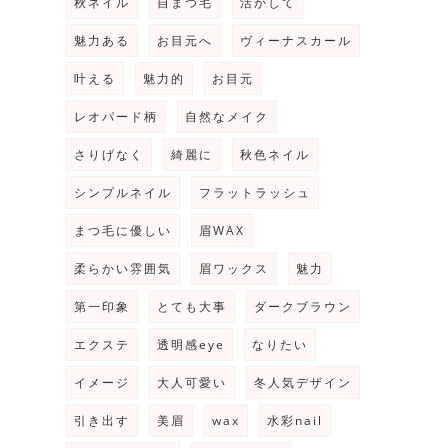
秋ネイル
自まつ毛
活かして
魅力ある
お目元へ
ヴィーナスカール
叶える
魅力的
お目元
レオパード柄
自然なメイク
さりげなく
綺麗に
秋色ネイル
シンプルネイル
フラットラッシュ
まつ毛に優しい
眉WAX
柔らかい雰囲気
眉ワックス
魅力
第一印象
とても大事
ダークブラウン
エクステ
透明感eye
なりたい
イメージ
大人可愛い
冬人気デザイン
引き出す
美眉
wax
水彩nail