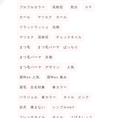
プルプルカラー
花粉症
気分
ＵＰ
カール
マツエク カール
フラットラッシュ 比較
マツエク 花粉症
チェックネイル
まつ毛
まつ毛パーマ ぱっちり
まつ毛パーマ 京都
まつ毛パーマ デザイン
人気
眉Wax 人気
眉Wax 痛み
眉毛 左右対象
春カラー
パラジェル 春カラー
ネイル ピンク
自爪 痛まない
シンプルnail
フレンチネイル
ネイル
上げましょう