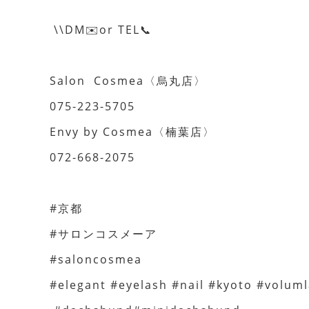
\\DM✉️or TEL📞
Salon Cosmea〈烏丸店〉
075-223-5705
Envy by Cosmea〈楠葉店〉
072-668-2075
#京都
#サロンコスメーア
#saloncosmea
#elegant #eyelash #nail #kyoto #volu