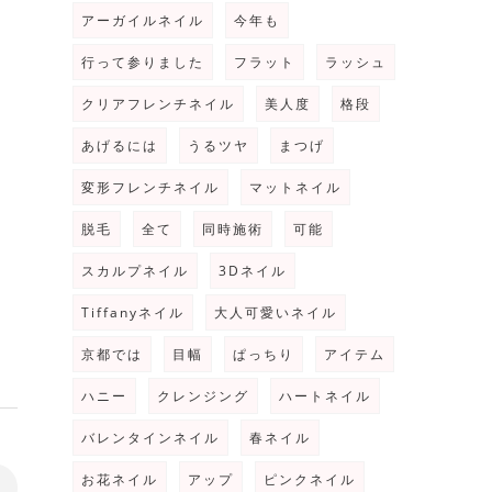
アーガイルネイル
今年も
ッ
行って参りました
フラット
ラッシュ
クリアフレンチネイル
美人度
格段
あげるには
うるツヤ
まつげ
変形フレンチネイル
マットネイル
脱毛
全て
同時施術
可能
スカルプネイル
3Dネイル
Tiffanyネイル
大人可愛いネイル
京都では
目幅
ぱっちり
アイテム
ハニー
クレンジング
ハートネイル
バレンタインネイル
春ネイル
お花ネイル
アップ
ピンクネイル
>