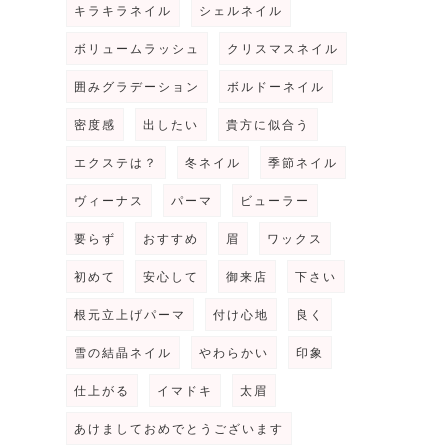
キラキラネイル
シェルネイル
ボリュームラッシュ
クリスマスネイル
囲みグラデーション
ボルドーネイル
密度感
出したい
貴方に似合う
エクステは？
冬ネイル
季節ネイル
ヴィーナス
パーマ
ビューラー
要らず
おすすめ
眉
ワックス
初めて
安心して
御来店
下さい
根元立上げパーマ
付け心地
良く
雪の結晶ネイル
やわらかい
印象
仕上がる
イマドキ
太眉
あけましておめでとうございます