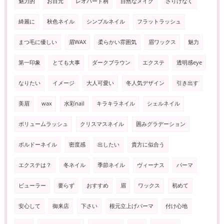
魅力的
お目元
レオパード柄
自然なメイク
さりげなく
綺麗に
秋色ネイル
シンプルネイル
フラットラッシュ
まつ毛に優しい
眉WAX
柔らかい雰囲気
眉ワックス
魅力
第一印象
とても大事
ダークブラウン
エクステ
透明感eye
なりたい
イメージ
大人可愛い
冬人気デザイン
引き出す
美眉
wax
水彩nail
キラキラネイル
シェルネイル
ボリュームラッシュ
クリスマスネイル
囲みグラデーション
ボルドーネイル
密度感
出したい
貴方に似合う
エクステは？
冬ネイル
季節ネイル
ヴィーナス
パーマ
ビューラー
要らず
おすすめ
眉
ワックス
初めて
安心して
御来店
下さい
根元立上げパーマ
付け心地