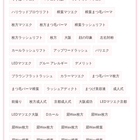
ハリウッドブロウリフト
樟葉マツエク
樟葉まつ毛パーマ
枚方マツエク
枚方まつ毛パーマ
樟葉ラッシュリフト
枚方ラッシュリフト
枚方
大阪
顔の印象
左右対称
カールラッシュリフト
アップワードラッシュ
パリエク
LEDマツエク
グルー アレルギー
デメリット
ブラウンフラットラッシュ
カラーマツエク
まつ毛パーマ枚方
まつ毛パーマ樟葉
ラッシュアディクト
まつげ美容液
成人式
前撮り
枚方成人式
京都成人式
大阪成功
LEDマツエク京都
LEDマツエク大阪
Dカール
眉Wax枚方
眉Wax枚方
眉Wax枚方
眉Wax枚方
眉Wax枚方
眉Wax樟葉