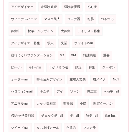
アイデザイナー
未経験歓迎
経験者優遇
初心者
ヴィーナスパーマ
マスク美人
コロナ禍
お肌
つるつる
募集中
秋ネイルデザイン
大募集
アイリスト募集
アイデザイナー募集
求人
失業
ホワイトnail
崩れにくいファンデーション
V3
VM
雑誌掲載
重要
Jカール
キレイ目
下がりまつ毛
限定
特別
クーポン
オーダーnail
持ち込みデザイン
左右大丈夫
眉メイク
No1
ハロウィンnail
今こそ
アイ
ゾーン
奥二重
べっ甲nail
アニマルnail
カッサ美顔器
美容鍼
小顔
限定クーポン
V3カッサ美顔器
チェック柄nail
冬nail
秋冬nail
flat lush
ツイードnail
立ち上げカール
たるみ
マスカラ