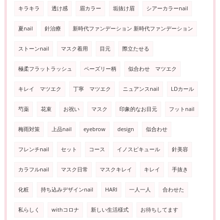
キラキラ
透け感
眉カラー
垢抜け眉
シアーカラーnail
夏nail
針治療
新時代ファンデーション 新時代ファンデーション
ストーンnail
マスク着用
目元
際立たせる
極柔フラットラッシュ
ペーズリー柄
似合わせ マツエク
キレイ マツエク
丁寧 マツエク
ニュアンスnail
LDカール
芍薬
花束
お祝い
マスク
印象的なお目元
フットnail
梅雨対策
上品nail
eyebrow
design
似合わせ
フレンチnail
セット
コース
イノスピキュール
針美容
カラフルnail
マスク日常
マスクキレイ
キレイ
手抜き
化粧
持ち込みデザインnail
HARI
一人一人
合わせた
私らしく
withコロナ
新しい生活様式
お待ちしてます