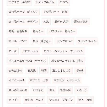
マツエク 花粉症
チェックネイル
まつ毛
まつ毛パーマ ぱっちり
まつ毛パーマ 京都
まつ毛パーマ デザイン
人気
眉Wax 人気
眉Wax 痛み
眉毛 左右対象
春カラー
パラジェル 春カラー
ネイル ピンク
自爪 痛まない
シンプルnail
フレンチネイル
ネイル
上げましょう
ボリュームラッシュ ナチュラル
ボリュームラッシュ デザイン
ボリュームラッシュ 持ち
自分だけの
有意義
時間
過ごしましょう
春nail
イエローnail
マツエク 上下
マツエク ボリューム
真っ赤似合わせ
いつもと
違う
気分転換
くるっと
カワイイ
伏し目 キレイ
マツエク デザイン
美人 目元