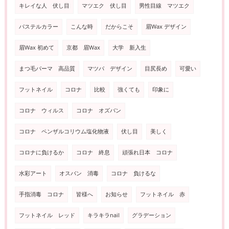
キレイな人 伏し目
マツエク 伏し目
男性目線 マツエク
パステルカラー
こんな時
だからこそ
眉Wax デザイン
眉Wax 初めて
京都 眉Wax
大学 新入生
まつ毛パーマ 高品質
マツパ デザイン
目尻長め
可愛い
フットネイル
コロナ
比較
強くても
印象に
コロナ ウィルス
コロナ オズバン
コロナ ペンザルコリウム塩化物液
伏し目
美しく
コロナに負けるか
コロナ 終息
頑張れ日本 コロナ
水彩アート
オスバン 消毒
コロナ 負けるな
手指消毒 コロナ
皆様へ
お知らせ
フットネイル 赤
フットネイル レッド
キラキラnail
グラデーション