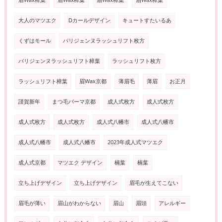
眉Wax樟葉
眉Wax樟葉
眉Wax樟葉
眉Wax樟葉
大人のマツエク
Dカールデザイン
キュートすたいるあ
くずはモール
パリジェンヌラッシュリフト枚方
パリジェンヌラッシュリフト樟葉
ラッシュリフト枚方
ラッシュリフト樟葉
眉Wax京都
薄眉毛
薄眉
お正月
謹賀新年
まつ毛パーマ京都
成人式枚方
成人式枚方
成人式枚方
成人式枚方
成人式八幡市
成人式八幡市
成人式八幡市
成人式八幡市
2023年成人式マツエク
成人式京都
マツエク デザイン
楠葉
楠葉
立ち上げデザイン
立ち上げデザイン
眉毛が生えてこない
眉毛が薄い
眉山がわからない
眉山
眉頭
アレルギー