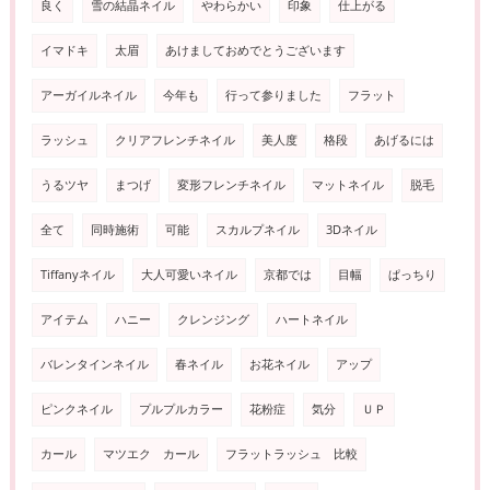
良く
雪の結晶ネイル
やわらかい
印象
仕上がる
イマドキ
太眉
あけましておめでとうございます
アーガイルネイル
今年も
行って参りました
フラット
ラッシュ
クリアフレンチネイル
美人度
格段
あげるには
うるツヤ
まつげ
変形フレンチネイル
マットネイル
脱毛
全て
同時施術
可能
スカルプネイル
3Dネイル
Tiffanyネイル
大人可愛いネイル
京都では
目幅
ぱっちり
アイテム
ハニー
クレンジング
ハートネイル
バレンタインネイル
春ネイル
お花ネイル
アップ
ピンクネイル
プルプルカラー
花粉症
気分
ＵＰ
カール
マツエク カール
フラットラッシュ 比較