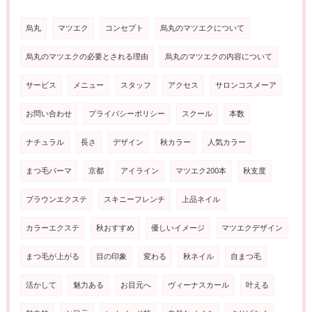
烏丸
マツエク
コンセプト
烏丸のマツエクについて
烏丸のマツエクの必要とされる理由
烏丸のマツエクの内容について
サービス
メニュー
スタッフ
アクセス
サロンコスメーア
お問い合わせ
プライバシーポリシー
スクール
本数
ナチュラル
長さ
デザイン
秋カラー
人気カラー
まつ毛パーマ
京都
アイライン
マツエク200本
秋支度
ブラウンエクステ
スキニーフレンチ
上品ネイル
カラーエクステ
秋おすすめ
優しいイメージ
マツエクデザイン
まつ毛が上がる
目の印象
変わる
秋ネイル
自まつ毛
活かして
魅力ある
お目元へ
ヴィーナスカール
叶える