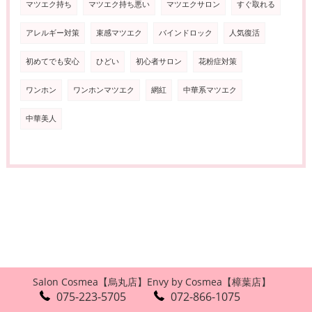
マツエク持ち
マツエク持ち悪い
マツエクサロン
すぐ取れる
アレルギー対策
束感マツエク
バインドロック
人気復活
初めてでも安心
ひどい
初心者サロン
花粉症対策
ワンホン
ワンホンマツエク
網紅
中華系マツエク
中華美人
Salon Cosmea【烏丸店】
Envy by Cosmea【樟葉店】
075-223-5705
072-866-1075