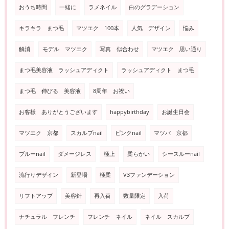
おうち時間
一緒に
ラメネイル
白のグラデーション
キラキラ まつ毛
マツエク 100本
人気 デザイン
悩み
解消
モデル マツエク
写真 似合わせ
マツエク 思い通り
まつ毛美容液 ラッシュアディクト
ラッシュアディクト まつ毛
まつ毛 伸びる 美容液
8周年 お祝い
お客様 ありがとうございます
happybirthday
お誕生日会
マツエク 京都
スカルプnail
ピンクnail
マツパ 京都
ブルーnail
ダメージレス
極上
柔らかい
シースルーnail
流行りデザイン
新登場
極柔
V3ファンデーション
リフトアップ
美容針
再入荷
数量限定
入荷
ナチュラル フレンチ
フレンチ ネイル
ネイル スカルプ