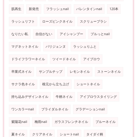
肌再生
新発売
フラッシュnail
バレンタインnail
120本
ラッシュリフト
ローズピンクネイル
スクリューブラシ
なりたい私
自信がない
アイシャンプー
プルっとnail
マグネットネイル
パリジェンヌ
ラッシュりふと
ドライフラワーネイル
ツイードネイル
アイブロウ
卒業式ネイル
サンプルチップ
レモンネイル
ストーンネイル
サクラ色ネイル
根元から立ち上げ
ショートネイル
持ち込みデザインネイル
牛柄ネイル
アイブロウスタイリング
ワンカラーnail
ブライダルネイル
グラデーションnail
紫陽花nail
梅雨nail
ガラスフレンチネイル
ブルーネイル
夏ネイル
クリアネイル
ショートnail
タイダイ柄