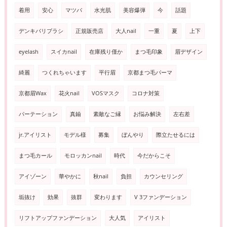
着用
安心
マツパ
水光肌
美容爆弾
今
話題
デンキバリブラシ
正規販売店
大人nail
一重
夏
上下
eyelash
スイカnail
在庫残り僅か
まつ毛印象
眉デザイン
綺麗
つくれちゃいます
平行眉
京都まつ毛パーマ
京都眉Wax
花火nail
VOSマスク
コロナ対策
パーテーション
真鍮
素敵なご縁
お悩み解決
左右差
jr.アイリスト
モデル様
募集
ぼんやり
際立たせるには
まつ毛カール
モロッカンnail
時代
今だからこそ
アイゾーン
華やかに
秋nail
負担
カウンセリング
垢抜け
効果
抜群
変わります
V 3ファンデーション
リフトアップファンデーション
大人気
アイリスト