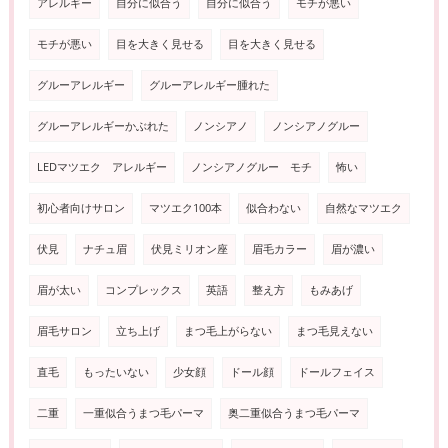
アレルギー
自分に似合う
自分に似合う
モチが悪い
モチが悪い
目を大きく見せる
目を大きく見せる
グルーアレルギー
グルーアレルギー腫れた
グルーアレルギーかぶれた
ノンシアノ
ノンシアノグルー
LEDマツエク アレルギー
ノンシアノグルー モチ
怖い
初心者向けサロン
マツエク100本
似合わない
自然なマツエク
伏見
ナチュ眉
伏見ミリオン座
眉毛カラー
眉が濃い
眉が太い
コンプレックス
英語
整え方
もみあげ
眉毛サロン
立ち上げ
まつ毛上がらない
まつ毛見えない
直毛
もったいない
少女顔
ドール顔
ドールフェイス
二重
一重似合うまつ毛パーマ
奥二重似合うまつ毛パーマ