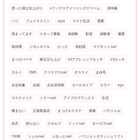
塗った様な仕上がり
vフィクスアメージングクリーム
肌年齢
ハリ
フェイスライン
style
マスク生活
需要
高まってます
スタッフ募集
未経験
歓迎
経験者
優遇
高待遇
ジヨンネイル
かっさ
美顔器
マグネットnail
まつげパーマ
根元立ち上げ
V3アグレッシブカッサ
V3カッサ
タルミ
EMS
クリスマスnail
オススメ
まゆ毛
左右対象
自眉
左右非対称
カールタイプ
カラー
eye
マスクメイク
ミラーnail
アイブロウワックス
生活
痛まない
正規取扱店
まつげエクステ
新春
パラジェル
自爪
削らない
スカルプ
ドットnail
オーロラnail
150本
シェルnail
ぷるっとnail
パリジェンヌラッシュリフト