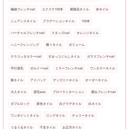
極細フレンチnail
エクステ100本
紫陽花ネイル
赤ネイル
ニュアンスネイル
グラデーションネイル
100本
バーチャルフレンチnail
スタッズnail
オレンジネイル
ハニークレンジング
蝶々ネイル
ボリューム
テラコッタカラーnail
すみっコぐらしネイル
ガラスフレンチnail
平行眉毛
ボルドーnail
ミラーフレンチnail
ワンカラーネイル
紫ネイル
アイパック
ディズニーネイル
オーダーネイル
大人ネイル
眉毛wax
ブローラミネーション
囲みフレンチnail
ダブルロック
新色ネイル
白グラデネイル
白ネイル
ワンポイントネイル
リングネイル
チェリーネイル
うるうるネイル
干支ネイル
お正月ネイル