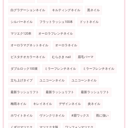
白グラデーションネイル
キルティングネイル
黒ネイル
シルバーネイル
フラットラッシュ100本
ドットネイル
マツエク120本
オーロラフレンチネイル
オーロラマグネットネイル
オーロラネイル
ピスタチオカラーネイル
むらさき nail
眉毛パーマ
ダブルロック100束
ミラーフレンチネイル
ミラーフレンチネイル
立ち上げタイプ
ユニコーンネイル
ユニコーンネイル
最新ラッシュリフト
最新ラッシュリフト
最新ラッシュリフト
梅雨ネイル
キレイネイル
デザインネイル
炎ネイル
ホワイトネイル
ヴァンクリネイル
#眉ワックス
雨に強い
くずはマツエク
マツエク大阪
ワンフォンマツエク