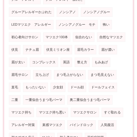
グルーアレルギーかぶれた
ノンシアノ
ノンシアノグルー
LEDマツエク アレルギー
ノンシアノグルー モチ
怖い
初心者向けサロン
マツエク100本
似合わない
自然なマツエク
伏見
ナチュ眉
伏見ミリオン座
眉毛カラー
眉が濃い
眉が太い
コンプレックス
英語
整え方
もみあげ
眉毛サロン
立ち上げ
まつ毛上がらない
まつ毛見えない
直毛
もったいない
少女顔
ドール顔
ドールフェイス
二重
一重似合うまつ毛パーマ
奥二重似合うまつ毛パーマ
マツエク持ち
マツエク持ち悪い
マツエクサロン
すぐ取れる
アレルギー対策
束感マツエク
バインドロック
人気復活