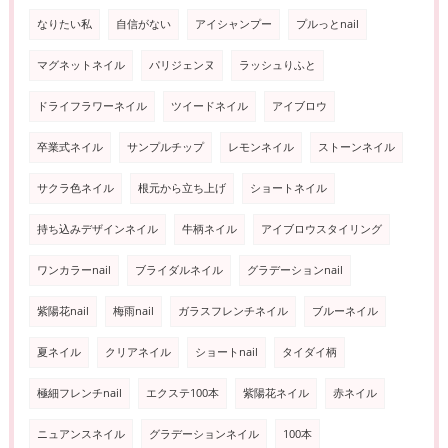
なりたい私
自信がない
アイシャンプー
プルっとnail
マグネットネイル
パリジェンヌ
ラッシュりふと
ドライフラワーネイル
ツイードネイル
アイブロウ
卒業式ネイル
サンプルチップ
レモンネイル
ストーンネイル
サクラ色ネイル
根元から立ち上げ
ショートネイル
持ち込みデザインネイル
牛柄ネイル
アイブロウスタイリング
ワンカラーnail
ブライダルネイル
グラデーションnail
紫陽花nail
梅雨nail
ガラスフレンチネイル
ブルーネイル
夏ネイル
クリアネイル
ショートnail
タイダイ柄
極細フレンチnail
エクステ100本
紫陽花ネイル
赤ネイル
ニュアンスネイル
グラデーションネイル
100本