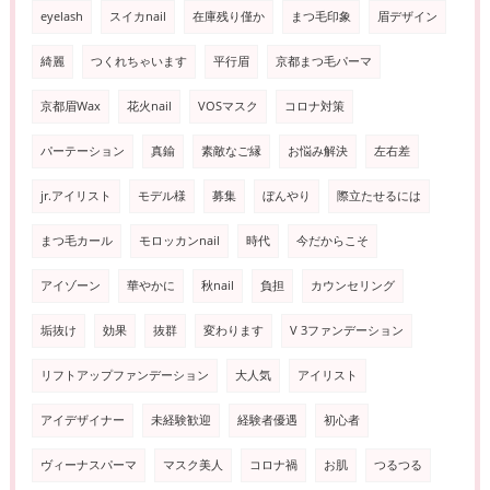
eyelash
スイカnail
在庫残り僅か
まつ毛印象
眉デザイン
綺麗
つくれちゃいます
平行眉
京都まつ毛パーマ
京都眉Wax
花火nail
VOSマスク
コロナ対策
パーテーション
真鍮
素敵なご縁
お悩み解決
左右差
jr.アイリスト
モデル様
募集
ぼんやり
際立たせるには
まつ毛カール
モロッカンnail
時代
今だからこそ
アイゾーン
華やかに
秋nail
負担
カウンセリング
垢抜け
効果
抜群
変わります
V 3ファンデーション
リフトアップファンデーション
大人気
アイリスト
アイデザイナー
未経験歓迎
経験者優遇
初心者
ヴィーナスパーマ
マスク美人
コロナ禍
お肌
つるつる