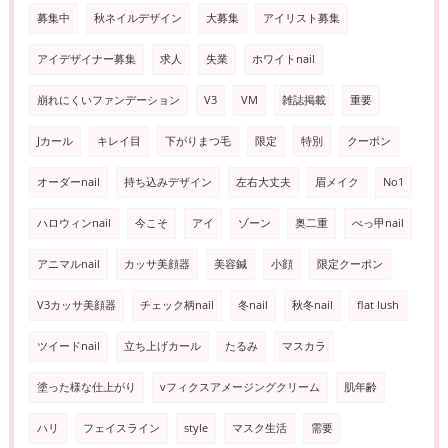
募集中
秋ネイルデザイン
大募集
アイリスト募集
アイデザイナー募集
求人
失業
ホワイトnail
崩れにくいファンデーション
V3
VM
雑誌掲載
重要
Jカール
キレイ目
下がりまつ毛
限定
特別
クーポン
オーダーnail
持ち込みデザイン
左右大丈夫
眉メイク
No1
ハロウィンnail
今こそ
アイ
ゾーン
奥二重
べっ甲nail
アニマルnail
カッサ美顔器
美容鍼
小顔
限定クーポン
V3カッサ美顔器
チェック柄nail
冬nail
秋冬nail
flat lush
ツイードnail
立ち上げカール
たるみ
マスカラ
塗った様な仕上がり
vフィクスアメージングクリーム
肌年齢
ハリ
フェイスライン
style
マスク生活
需要