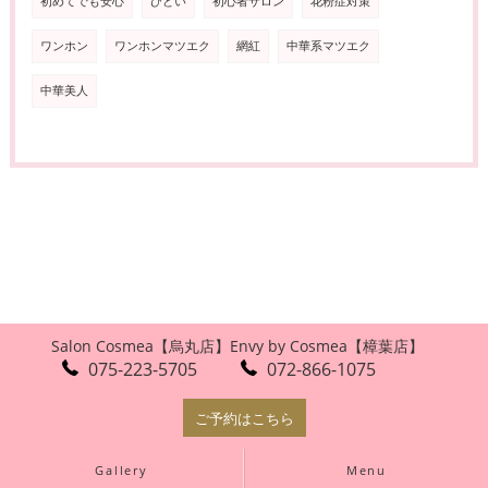
初めてでも安心
ひどい
初心者サロン
花粉症対策
ワンホン
ワンホンマツエク
網紅
中華系マツエク
中華美人
Salon Cosmea【烏丸店】
Envy by Cosmea【樟葉店】
075-223-5705
072-866-1075
ご予約はこちら
Gallery
Menu