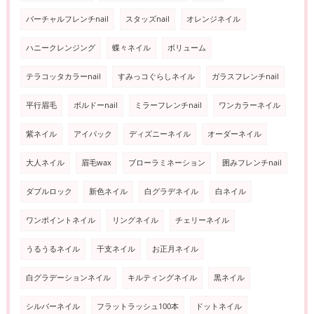
バーチャルフレンチnail
スタッズnail
オレンジネイル
ハニークレンジング
蝶々ネイル
ボリューム
テラコッタカラーnail
すみっコぐらしネイル
ガラスフレンチnail
平行眉毛
ボルドーnail
ミラーフレンチnail
ワンカラーネイル
紫ネイル
アイパック
ディズニーネイル
オーダーネイル
大人ネイル
眉毛wax
ブローラミネーション
囲みフレンチnail
ダブルロック
新色ネイル
白グラデネイル
白ネイル
ワンポイントネイル
リングネイル
チェリーネイル
うるうるネイル
干支ネイル
お正月ネイル
白グラデーションネイル
キルティングネイル
黒ネイル
シルバーネイル
フラットラッシュ100本
ドットネイル