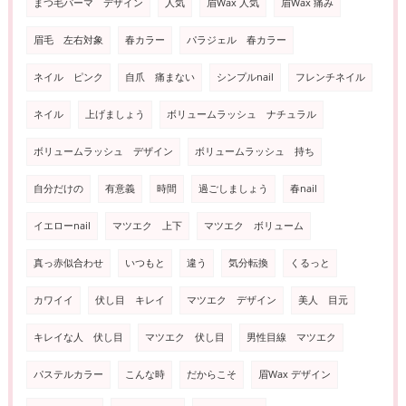
まつ毛パーマ デザイン
人気
眉Wax 人気
眉Wax 痛み
眉毛 左右対象
春カラー
パラジェル 春カラー
ネイル ピンク
自爪 痛まない
シンプルnail
フレンチネイル
ネイル
上げましょう
ボリュームラッシュ ナチュラル
ボリュームラッシュ デザイン
ボリュームラッシュ 持ち
自分だけの
有意義
時間
過ごしましょう
春nail
イエローnail
マツエク 上下
マツエク ボリューム
真っ赤似合わせ
いつもと
違う
気分転換
くるっと
カワイイ
伏し目 キレイ
マツエク デザイン
美人 目元
キレイな人 伏し目
マツエク 伏し目
男性目線 マツエク
パステルカラー
こんな時
だからこそ
眉Wax デザイン