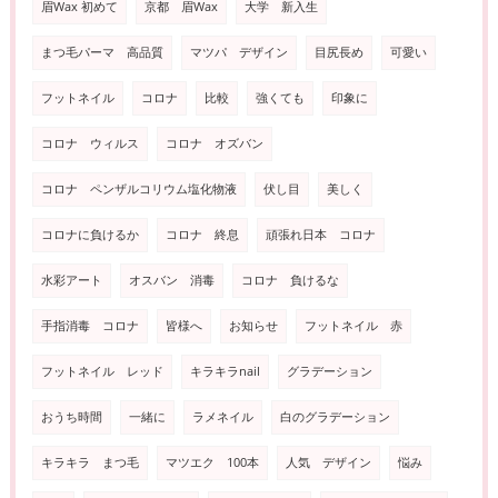
眉Wax 初めて
京都 眉Wax
大学 新入生
まつ毛パーマ 高品質
マツパ デザイン
目尻長め
可愛い
フットネイル
コロナ
比較
強くても
印象に
コロナ ウィルス
コロナ オズバン
コロナ ペンザルコリウム塩化物液
伏し目
美しく
コロナに負けるか
コロナ 終息
頑張れ日本 コロナ
水彩アート
オスバン 消毒
コロナ 負けるな
手指消毒 コロナ
皆様へ
お知らせ
フットネイル 赤
フットネイル レッド
キラキラnail
グラデーション
おうち時間
一緒に
ラメネイル
白のグラデーション
キラキラ まつ毛
マツエク 100本
人気 デザイン
悩み