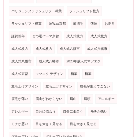
パリジェンヌラッシュリフト樟葉
ラッシュリフト枚方
ラッシュリフト樟葉
眉Wax京都
薄眉毛
薄眉
お正月
謹賀新年
まつ毛パーマ京都
成人式枚方
成人式枚方
成人式枚方
成人式枚方
成人式八幡市
成人式八幡市
成人式八幡市
成人式八幡市
2023年成人式マツエク
成人式京都
マツエク デザイン
楠葉
楠葉
立ち上げデザイン
立ち上げデザイン
眉毛が生えてこない
眉毛が薄い
眉山がわからない
眉山
眉頭
アレルギー
アレルギー
自分に似合う
自分に似合う
モチが悪い
モチが悪い
目を大きく見せる
目を大きく見せる
グルーアレルギー
グルーアレルギー腫れた