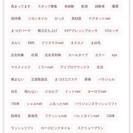
高まってます
スタッフ募集
未経験
歓迎
経験者
優遇
高待遇
ジヨンネイル
かっさ
美顔器
マグネットnail
まつげパーマ
根元立ち上げ
V3アグレッシブカッサ
V3カッサ
タルミ
EMS
クリスマスnail
オススメ
まゆ毛
左右対象
自眉
左右非対称
カールタイプ
カラー
eye
マスクメイク
ミラーnail
アイブロウワックス
生活
痛まない
正規取扱店
まつげエクステ
新春
パラジェル
自爪
削らない
スカルプ
ドットnail
オーロラnail
150本
シェルnail
ぷるっとnail
パリジェンヌラッシュリフト
肌再生
新発売
フラッシュnail
バレンタインnail
120本
ラッシュリフト
ローズピンクネイル
スクリューブラシ