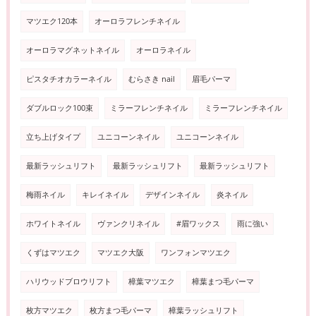
マツエク120本
オーロラフレンチネイル
オーロラマグネットネイル
オーロラネイル
ピスタチオカラーネイル
むらさき nail
眉毛パーマ
ダブルロック100束
ミラーフレンチネイル
ミラーフレンチネイル
立ち上げタイプ
ユニコーンネイル
ユニコーンネイル
最新ラッシュリフト
最新ラッシュリフト
最新ラッシュリフト
梅雨ネイル
キレイネイル
デザインネイル
炎ネイル
ホワイトネイル
ヴァンクリネイル
#眉ワックス
雨に強い
くずはマツエク
マツエク大阪
ワンフォンマツエク
ハリウッドブロウリフト
樟葉マツエク
樟葉まつ毛パーマ
枚方マツエク
枚方まつ毛パーマ
樟葉ラッシュリフト