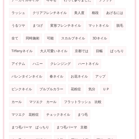
アーガイルネイル
今年も
行って参りました
フラット
ラッシュ
クリアフレンチネイル
美人度
格段
あげるには
うるツヤ
まつげ
変形フレンチネイル
マットネイル
脱毛
全て
同時施術
可能
スカルプネイル
3Dネイル
Tiffanyネイル
大人可愛いネイル
京都では
目幅
ぱっちり
アイテム
ハニー
クレンジング
ハートネイル
バレンタインネイル
春ネイル
お花ネイル
アップ
ピンクネイル
プルプルカラー
花粉症
気分
ＵＰ
カール
マツエク カール
フラットラッシュ 比較
マツエク 花粉症
チェックネイル
まつ毛
まつ毛パーマ ぱっちり
まつ毛パーマ 京都