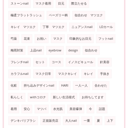
ストーンnail
マスク着用
目元
際立たせる
極柔フラットラッシュ
ペーズリー柄
似合わせ マツエク
キレイ マツエク
丁寧 マツエク
ニュアンスnail
LDカール
芍薬
花束
お祝い
マスク
印象的なお目元
フットnail
梅雨対策
上品nail
eyebrow
design
似合わせ
フレンチnail
セット
コース
イノスピキュール
針美容
カラフルnail
マスク日常
マスクキレイ
キレイ
手抜き
化粧
持ち込みデザインnail
HARI
一人一人
合わせた
私らしく
withコロナ
新しい生活様式
お待ちしてます
着用
安心
マツパ
水光肌
美容爆弾
今
話題
デンキバリブラシ
正規販売店
大人nail
一重
夏
上下