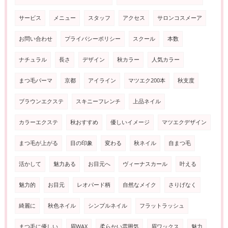
サービス
メニュー
スタッフ
アクセス
サロンコスメーア
お問い合わせ
プライバシーポリシー
スクール
本数
ナチュラル
長さ
デザイン
秋カラー
人気カラー
まつ毛パーマ
京都
アイライン
マツエク200本
秋支度
ブラウンエクステ
スキニーフレンチ
上品ネイル
カラーエクステ
秋おすすめ
優しいイメージ
マツエクデザイン
まつ毛が上がる
目の印象
変わる
秋ネイル
自まつ毛
活かして
魅力ある
お目元へ
ヴィーナスカール
叶える
魅力的
お目元
レオパード柄
自然なメイク
さりげなく
綺麗に
秋色ネイル
シンプルネイル
フラットラッシュ
まつ毛に優しい
眉WAX
柔らかい雰囲気
眉ワックス
魅力