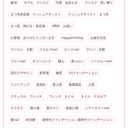
解消
モデル マツエク
写真 似合わせ
マツエク 思い通り
まつ毛美容液 ラッシュアディクト
ラッシュアディクト まつ毛
まつ毛 伸びる 美容液
8周年 お祝い
お客様 ありがとうございます
happybirthday
お誕生日会
マツエク 京都
スカルプnail
ピンクnail
マツパ 京都
ブルーnail
ダメージレス
極上
柔らかい
シースルーnail
流行りデザイン
新登場
極柔
V3ファンデーション
リフトアップ
美容針
再入荷
数量限定
入荷
ナチュラル フレンチ
フレンチ ネイル
ネイル スカルプ
キラキラ
透け感
眉カラー
垢抜け眉
シアーカラーnail
夏nail
針治療
新時代ファンデーション 新時代ファンデーション