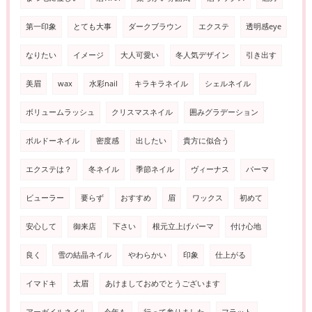
第一印象
とても大事
ダークブラウン
エクステ
透明感eye
なりたい
イメージ
大人可愛い
冬人気デザイン
引き出す
美眉
wax
水彩nail
キラキラネイル
シェルネイル
ボリュームラッシュ
クリスマスネイル
囲みグラデーション
ボルドーネイル
密度感
出したい
貴方に似合う
エクステは？
冬ネイル
季節ネイル
ヴィーナス
パーマ
ビューラー
要らず
おすすめ
眉
ワックス
初めて
安心して
御来店
下さい
根元立上げパーマ
付け心地
良く
雪の結晶ネイル
やわらかい
印象
仕上がる
イマドキ
太眉
あけましておめでとうございます