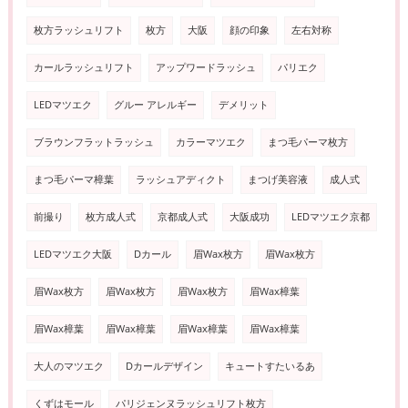
枚方ラッシュリフト
枚方
大阪
顔の印象
左右対称
カールラッシュリフト
アップワードラッシュ
パリエク
LEDマツエク
グルー アレルギー
デメリット
ブラウンフラットラッシュ
カラーマツエク
まつ毛パーマ枚方
まつ毛パーマ樟葉
ラッシュアディクト
まつげ美容液
成人式
前撮り
枚方成人式
京都成人式
大阪成功
LEDマツエク京都
LEDマツエク大阪
Dカール
眉Wax枚方
眉Wax枚方
眉Wax枚方
眉Wax枚方
眉Wax枚方
眉Wax樟葉
眉Wax樟葉
眉Wax樟葉
眉Wax樟葉
眉Wax樟葉
大人のマツエク
Dカールデザイン
キュートすたいるあ
くずはモール
パリジェンヌラッシュリフト枚方