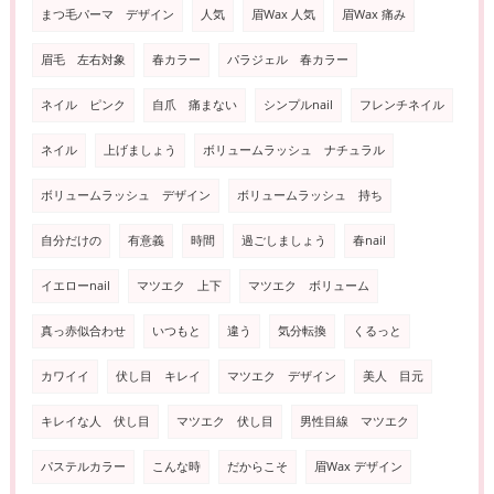
まつ毛パーマ デザイン
人気
眉Wax 人気
眉Wax 痛み
眉毛 左右対象
春カラー
パラジェル 春カラー
ネイル ピンク
自爪 痛まない
シンプルnail
フレンチネイル
ネイル
上げましょう
ボリュームラッシュ ナチュラル
ボリュームラッシュ デザイン
ボリュームラッシュ 持ち
自分だけの
有意義
時間
過ごしましょう
春nail
イエローnail
マツエク 上下
マツエク ボリューム
真っ赤似合わせ
いつもと
違う
気分転換
くるっと
カワイイ
伏し目 キレイ
マツエク デザイン
美人 目元
キレイな人 伏し目
マツエク 伏し目
男性目線 マツエク
パステルカラー
こんな時
だからこそ
眉Wax デザイン