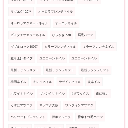
マツエク120本
オーロラフレンチネイル
オーロラマグネットネイル
オーロラネイル
ピスタチオカラーネイル
むらさき nail
眉毛パーマ
ダブルロック100束
ミラーフレンチネイル
ミラーフレンチネイル
立ち上げタイプ
ユニコーンネイル
ユニコーンネイル
最新ラッシュリフト
最新ラッシュリフト
最新ラッシュリフト
梅雨ネイル
キレイネイル
デザインネイル
炎ネイル
ホワイトネイル
ヴァンクリネイル
#眉ワックス
雨に強い
くずはマツエク
マツエク大阪
ワンフォンマツエク
ハリウッドブロウリフト
樟葉マツエク
樟葉まつ毛パーマ