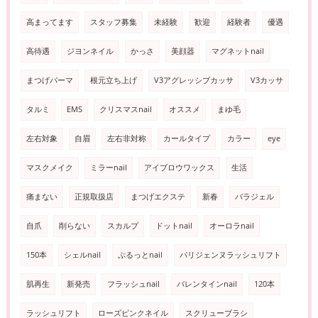
高まってます
スタッフ募集
未経験
歓迎
経験者
優遇
高待遇
ジヨンネイル
かっさ
美顔器
マグネットnail
まつげパーマ
根元立ち上げ
V3アグレッシブカッサ
V3カッサ
タルミ
EMS
クリスマスnail
オススメ
まゆ毛
左右対象
自眉
左右非対称
カールタイプ
カラー
eye
マスクメイク
ミラーnail
アイブロウワックス
生活
痛まない
正規取扱店
まつげエクステ
新春
パラジェル
自爪
削らない
スカルプ
ドットnail
オーロラnail
150本
シェルnail
ぷるっとnail
パリジェンヌラッシュリフト
肌再生
新発売
フラッシュnail
バレンタインnail
120本
ラッシュリフト
ローズピンクネイル
スクリューブラシ