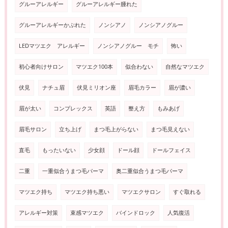
グルーアレルギー
グルーアレルギー腫れた
グルーアレルギーかぶれた
ノンシアノ
ノンシアノグルー
LEDマツエク アレルギー
ノンシアノグルー モチ
怖い
初心者向けサロン
マツエク100本
似合わない
自然なマツエク
伏見
ナチュ眉
伏見ミリオン座
眉毛カラー
眉が濃い
眉が太い
コンプレックス
英語
整え方
もみあげ
眉毛サロン
立ち上げ
まつ毛上がらない
まつ毛見えない
直毛
もったいない
少女顔
ドール顔
ドールフェイス
二重
一重似合うまつ毛パーマ
奥二重似合うまつ毛パーマ
マツエク持ち
マツエク持ち悪い
マツエクサロン
すぐ取れる
アレルギー対策
束感マツエク
バインドロック
人気復活