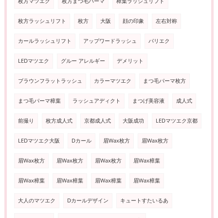
枚方マツエク
枚方まつ毛パーマ
樟葉ラッシュリフト
枚方ラッシュリフト
枚方
大阪
顔の印象
左右対称
カールラッシュリフト
アップワードラッシュ
パリエク
LEDマツエク
グルー アレルギー
デメリット
ブラウンフラットラッシュ
カラーマツエク
まつ毛パーマ枚方
まつ毛パーマ樟葉
ラッシュアディクト
まつげ美容液
成人式
前撮り
枚方成人式
京都成人式
大阪成功
LEDマツエク京都
LEDマツエク大阪
Dカール
眉Wax枚方
眉Wax枚方
眉Wax枚方
眉Wax枚方
眉Wax枚方
眉Wax樟葉
眉Wax樟葉
眉Wax樟葉
眉Wax樟葉
眉Wax樟葉
大人のマツエク
Dカールデザイン
キュートすたいるあ