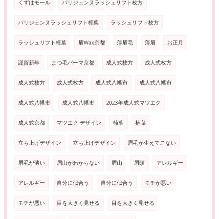
くずはモール
パリジェンヌラッシュリフト枚方
パリジェンヌラッシュリフト樟葉
ラッシュリフト枚方
ラッシュリフト樟葉
眉Wax京都
薄眉毛
薄眉
お正月
謹賀新年
まつ毛パーマ京都
成人式枚方
成人式枚方
成人式枚方
成人式枚方
成人式八幡市
成人式八幡市
成人式八幡市
成人式八幡市
2023年成人式マツエク
成人式京都
マツエク デザイン
楠葉
楠葉
立ち上げデザイン
立ち上げデザイン
眉毛が生えてこない
眉毛が薄い
眉山がわからない
眉山
眉頭
アレルギー
アレルギー
自分に似合う
自分に似合う
モチが悪い
モチが悪い
目を大きく見せる
目を大きく見せる