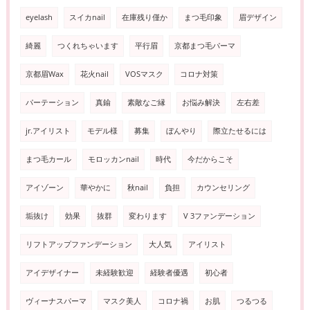
eyelash
スイカnail
在庫残り僅か
まつ毛印象
眉デザイン
綺麗
つくれちゃいます
平行眉
京都まつ毛パーマ
京都眉Wax
花火nail
VOSマスク
コロナ対策
パーテーション
真鍮
素敵なご縁
お悩み解決
左右差
jr.アイリスト
モデル様
募集
ぼんやり
際立たせるには
まつ毛カール
モロッカンnail
時代
今だからこそ
アイゾーン
華やかに
秋nail
負担
カウンセリング
垢抜け
効果
抜群
変わります
V 3ファンデーション
リフトアップファンデーション
大人気
アイリスト
アイデザイナー
未経験歓迎
経験者優遇
初心者
ヴィーナスパーマ
マスク美人
コロナ禍
お肌
つるつる