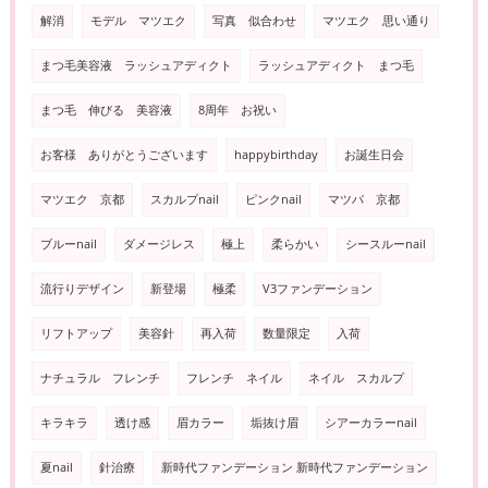
解消
モデル マツエク
写真 似合わせ
マツエク 思い通り
まつ毛美容液 ラッシュアディクト
ラッシュアディクト まつ毛
まつ毛 伸びる 美容液
8周年 お祝い
お客様 ありがとうございます
happybirthday
お誕生日会
マツエク 京都
スカルプnail
ピンクnail
マツパ 京都
ブルーnail
ダメージレス
極上
柔らかい
シースルーnail
流行りデザイン
新登場
極柔
V3ファンデーション
リフトアップ
美容針
再入荷
数量限定
入荷
ナチュラル フレンチ
フレンチ ネイル
ネイル スカルプ
キラキラ
透け感
眉カラー
垢抜け眉
シアーカラーnail
夏nail
針治療
新時代ファンデーション 新時代ファンデーション