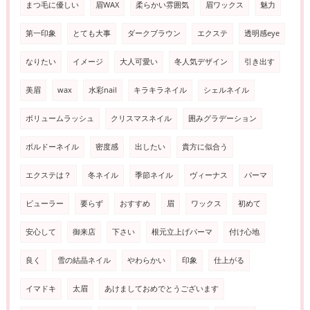
まつ毛に優しい
眉WAX
柔らかい雰囲気
眉ワックス
魅力
第一印象
とても大事
ダークブラウン
エクステ
透明感eye
なりたい
イメージ
大人可愛い
冬人気デザイン
引き出す
美眉
wax
水彩nail
キラキラネイル
シェルネイル
ボリュームラッシュ
クリスマスネイル
囲みグラデーション
ボルドーネイル
密度感
出したい
貴方に似合う
エクステは？
冬ネイル
季節ネイル
ヴィーナス
パーマ
ビューラー
要らず
おすすめ
眉
ワックス
初めて
安心して
御来店
下さい
根元立上げパーマ
付け心地
良く
雪の結晶ネイル
やわらかい
印象
仕上がる
イマドキ
太眉
あけましておめでとうございます