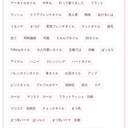
アーガイルネイル
今年も
行って参りました
フラット
ラッシュ
クリアフレンチネイル
美人度
格段
あげるには
うるツヤ
まつげ
変形フレンチネイル
マットネイル
脱毛
全て
同時施術
可能
スカルプネイル
3Dネイル
Tiffanyネイル
大人可愛いネイル
京都では
目幅
ぱっちり
アイテム
ハニー
クレンジング
ハートネイル
バレンタインネイル
春ネイル
お花ネイル
アップ
ピンクネイル
プルプルカラー
花粉症
気分
ＵＰ
カール
マツエク カール
フラットラッシュ 比較
マツエク 花粉症
チェックネイル
まつ毛
まつ毛パーマ ぱっちり
まつ毛パーマ 京都