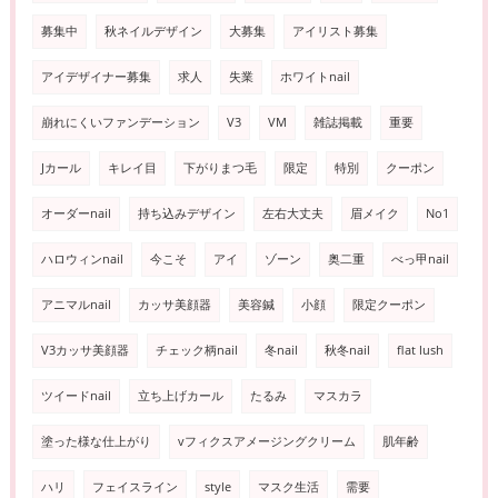
募集中
秋ネイルデザイン
大募集
アイリスト募集
アイデザイナー募集
求人
失業
ホワイトnail
崩れにくいファンデーション
V3
VM
雑誌掲載
重要
Jカール
キレイ目
下がりまつ毛
限定
特別
クーポン
オーダーnail
持ち込みデザイン
左右大丈夫
眉メイク
No1
ハロウィンnail
今こそ
アイ
ゾーン
奥二重
べっ甲nail
アニマルnail
カッサ美顔器
美容鍼
小顔
限定クーポン
V3カッサ美顔器
チェック柄nail
冬nail
秋冬nail
flat lush
ツイードnail
立ち上げカール
たるみ
マスカラ
塗った様な仕上がり
vフィクスアメージングクリーム
肌年齢
ハリ
フェイスライン
style
マスク生活
需要