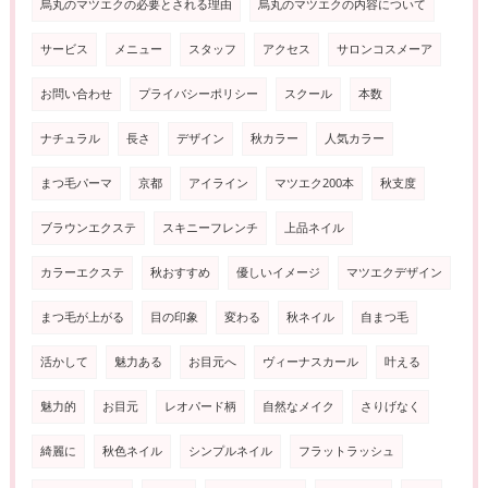
烏丸のマツエクの必要とされる理由
烏丸のマツエクの内容について
サービス
メニュー
スタッフ
アクセス
サロンコスメーア
お問い合わせ
プライバシーポリシー
スクール
本数
ナチュラル
長さ
デザイン
秋カラー
人気カラー
まつ毛パーマ
京都
アイライン
マツエク200本
秋支度
ブラウンエクステ
スキニーフレンチ
上品ネイル
カラーエクステ
秋おすすめ
優しいイメージ
マツエクデザイン
まつ毛が上がる
目の印象
変わる
秋ネイル
自まつ毛
活かして
魅力ある
お目元へ
ヴィーナスカール
叶える
魅力的
お目元
レオパード柄
自然なメイク
さりげなく
綺麗に
秋色ネイル
シンプルネイル
フラットラッシュ