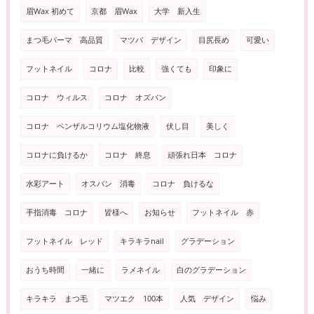
眉Wax 初めて
京都 眉Wax
大学 新入生
まつ毛パーマ 高品質
マツパ デザイン
目尻長め
可愛い
フットネイル
コロナ
比較
強くても
印象に
コロナ ウィルス
コロナ オズバン
コロナ ペンザルコリウム塩化物液
伏し目
美しく
コロナに負けるか
コロナ 終息
頑張れ日本 コロナ
水彩アート
オスバン 消毒
コロナ 負けるな
手指消毒 コロナ
皆様へ
お知らせ
フットネイル 赤
フットネイル レッド
キラキラnail
グラデーション
おうち時間
一緒に
ラメネイル
白のグラデーション
キラキラ まつ毛
マツエク 100本
人気 デザイン
悩み