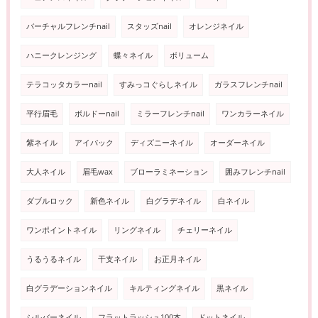
バーチャルフレンチnail
スタッズnail
オレンジネイル
ハニークレンジング
蝶々ネイル
ボリューム
テラコッタカラーnail
すみっコぐらしネイル
ガラスフレンチnail
平行眉毛
ボルドーnail
ミラーフレンチnail
ワンカラーネイル
紫ネイル
アイパック
ディズニーネイル
オーダーネイル
大人ネイル
眉毛wax
ブローラミネーション
囲みフレンチnail
ダブルロック
新色ネイル
白グラデネイル
白ネイル
ワンポイントネイル
リングネイル
チェリーネイル
うるうるネイル
干支ネイル
お正月ネイル
白グラデーションネイル
キルティングネイル
黒ネイル
シルバーネイル
フラットラッシュ100本
ドットネイル