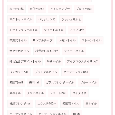
なりたい私
自信がない
アイシャンプー
プルっとnail
マグネットネイル
パリジェンヌ
ラッシュりふと
ドライフラワーネイル
ツイードネイル
アイブロウ
卒業式ネイル
サンプルチップ
レモンネイル
ストーンネイル
サクラ色ネイル
根元から立ち上げ
ショートネイル
持ち込みデザインネイル
牛柄ネイル
アイブロウスタイリング
ワンカラーnail
ブライダルネイル
グラデーションnail
紫陽花nail
梅雨nail
ガラスフレンチネイル
ブルーネイル
夏ネイル
クリアネイル
ショートnail
タイダイ柄
極細フレンチnail
エクステ100本
紫陽花ネイル
赤ネイル
ニュアンスネイル
グラデーションネイル
100本