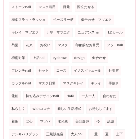
ストーンnail
マスク着用
目元
際立たせる
極柔フラットラッシュ
ペーズリー柄
似合わせ マツエク
キレイ マツエク
丁寧 マツエク
ニュアンスnail
LDカール
芍薬
花束
お祝い
マスク
印象的なお目元
フットnail
梅雨対策
上品nail
eyebrow
design
似合わせ
フレンチnail
セット
コース
イノスピキュール
針美容
カラフルnail
マスク日常
マスクキレイ
キレイ
手抜き
化粧
持ち込みデザインnail
HARI
一人一人
合わせた
私らしく
withコロナ
新しい生活様式
お待ちしてます
着用
安心
マツパ
水光肌
美容爆弾
今
話題
デンキバリブラシ
正規販売店
大人nail
一重
夏
上下