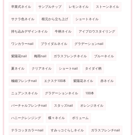
卒業式ネイル
サンプルチップ
レモンネイル
ストーンネイル
サクラ色ネイル
根元から立ち上げ
ショートネイル
持ち込みデザインネイル
牛柄ネイル
アイブロウスタイリング
ワンカラーnail
ブライダルネイル
グラデーションnail
紫陽花nail
梅雨nail
ガラスフレンチネイル
ブルーネイル
夏ネイル
クリアネイル
ショートnail
タイダイ柄
極細フレンチnail
エクステ100本
紫陽花ネイル
赤ネイル
ニュアンスネイル
グラデーションネイル
100本
バーチャルフレンチnail
スタッズnail
オレンジネイル
ハニークレンジング
蝶々ネイル
ボリューム
テラコッタカラーnail
すみっコぐらしネイル
ガラスフレンチnail