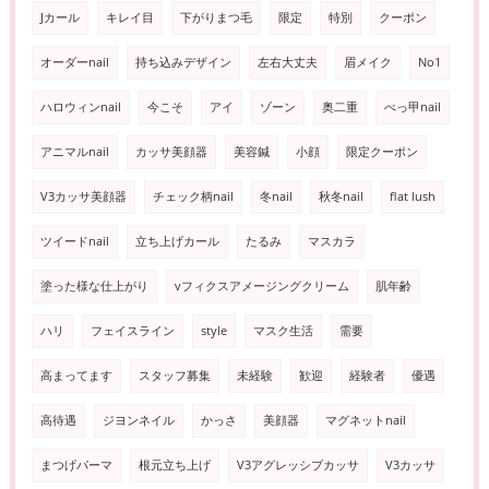
Jカール
キレイ目
下がりまつ毛
限定
特別
クーポン
オーダーnail
持ち込みデザイン
左右大丈夫
眉メイク
No1
ハロウィンnail
今こそ
アイ
ゾーン
奥二重
べっ甲nail
アニマルnail
カッサ美顔器
美容鍼
小顔
限定クーポン
V3カッサ美顔器
チェック柄nail
冬nail
秋冬nail
flat lush
ツイードnail
立ち上げカール
たるみ
マスカラ
塗った様な仕上がり
vフィクスアメージングクリーム
肌年齢
ハリ
フェイスライン
style
マスク生活
需要
高まってます
スタッフ募集
未経験
歓迎
経験者
優遇
高待遇
ジヨンネイル
かっさ
美顔器
マグネットnail
まつげパーマ
根元立ち上げ
V3アグレッシブカッサ
V3カッサ