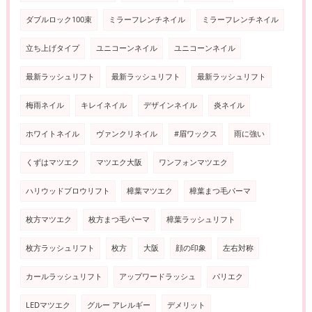
ダブルロック100束
ミラーフレンチネイル
ミラーフレンチネイル
立ち上げタイプ
ユニコーンネイル
ユニコーンネイル
最新ラッシュリフト
最新ラッシュリフト
最新ラッシュリフト
梅雨ネイル
キレイネイル
デザインネイル
炎ネイル
ホワイトネイル
ヴァンクリネイル
#眉ワックス
雨に強い
くずはマツエク
マツエク大阪
ワンフォンマツエク
ハリウッドブロウリフト
樟葉マツエク
樟葉まつ毛パーマ
枚方マツエク
枚方まつ毛パーマ
樟葉ラッシュリフト
枚方ラッシュリフト
枚方
大阪
顔の印象
左右対称
カールラッシュリフト
アップワードラッシュ
パリエク
LEDマツエク
グルー アレルギー
デメリット