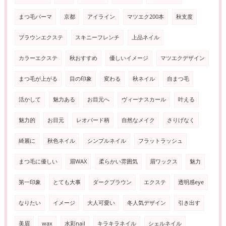
まつ毛パーマ
京都
アイライン
マツエク200本
秋支度
ブラウンエクステ
スキニーフレンチ
上品ネイル
カラーエクステ
秋おすすめ
優しいイメージ
マツエクデザイン
まつ毛が上がる
目の印象
変わる
秋ネイル
自まつ毛
活かして
魅力ある
お目元へ
ヴィーナスカール
叶える
魅力的
お目元
レオパード柄
自然なメイク
さりげなく
綺麗に
秋色ネイル
シンプルネイル
フラットラッシュ
まつ毛に優しい
眉WAX
柔らかい雰囲気
眉ワックス
魅力
第一印象
とても大事
ダークブラウン
エクステ
透明感eye
なりたい
イメージ
大人可愛い
冬人気デザイン
引き出す
美眉
wax
水彩nail
キラキラネイル
シェルネイル