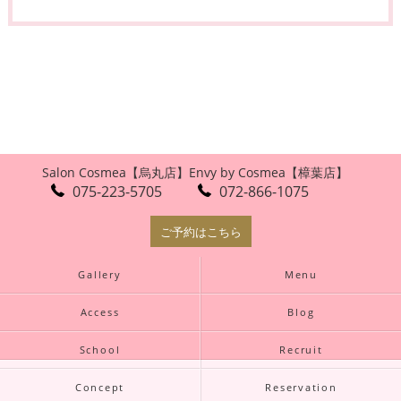
Salon Cosmea【烏丸店】
Envy by Cosmea【樟葉店】
075-223-5705
072-866-1075
ご予約はこちら
Gallery
Menu
Access
Blog
School
Recruit
Concept
Reservation