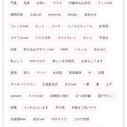
芍薬
花束
お祝い
マスク
印象的なお目元
フットnail
梅雨対策
上品nail
eyebrow
design
似合わせ
フレンチnail
セット
コース
イノスピキュール
針美容
カラフルnail
マスク日常
マスクキレイ
キレイ
手抜き
化粧
持ち込みデザインnail
HARI
一人一人
合わせた
私らしく
withコロナ
新しい生活様式
お待ちしてます
着用
安心
マツパ
水光肌
美容爆弾
今
話題
デンキバリブラシ
正規販売店
大人nail
一重
夏
上下
eyelash
スイカnail
在庫残り僅か
まつ毛印象
眉デザイン
綺麗
つくれちゃいます
平行眉
京都まつ毛パーマ
京都眉Wax
花火nail
VOSマスク
コロナ対策