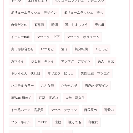
ネイル
上げましょう
ボリュームラッシュ ナチュラル
ボリュームラッシュ デザイン
ボリュームラッシュ 持ち
自分だけの
有意義
時間
過ごしましょう
春nail
イエローnail
マツエク 上下
マツエク ボリューム
真っ赤似合わせ
いつもと
違う
気分転換
くるっと
カワイイ
伏し目 キレイ
マツエク デザイン
美人 目元
キレイな人 伏し目
マツエク 伏し目
男性目線 マツエク
パステルカラー
こんな時
だからこそ
眉Wax デザイン
眉Wax 初めて
京都 眉Wax
大学 新入生
まつ毛パーマ 高品質
マツパ デザイン
目尻長め
可愛い
フットネイル
コロナ
比較
強くても
印象に