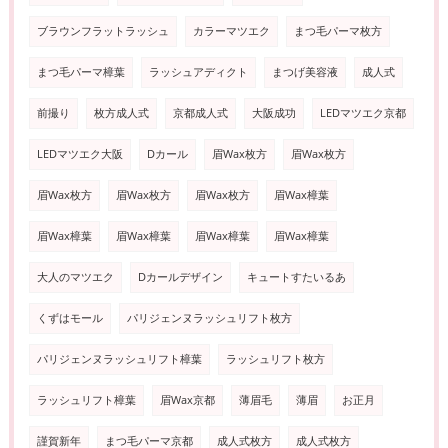
ブラウンフラットラッシュ
カラーマツエク
まつ毛パーマ枚方
まつ毛パーマ樟葉
ラッシュアディクト
まつげ美容液
成人式
前撮り
枚方成人式
京都成人式
大阪成功
LEDマツエク京都
LEDマツエク大阪
Dカール
眉Wax枚方
眉Wax枚方
眉Wax枚方
眉Wax枚方
眉Wax枚方
眉Wax樟葉
眉Wax樟葉
眉Wax樟葉
眉Wax樟葉
眉Wax樟葉
大人のマツエク
Dカールデザイン
キュートすたいるあ
くずはモール
パリジェンヌラッシュリフト枚方
パリジェンヌラッシュリフト樟葉
ラッシュリフト枚方
ラッシュリフト樟葉
眉Wax京都
薄眉毛
薄眉
お正月
謹賀新年
まつ毛パーマ京都
成人式枚方
成人式枚方