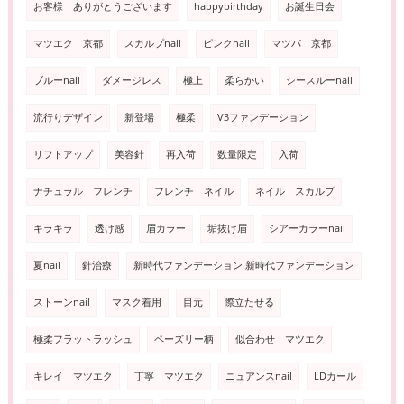
お客様 ありがとうございます
happybirthday
お誕生日会
マツエク 京都
スカルプnail
ピンクnail
マツパ 京都
ブルーnail
ダメージレス
極上
柔らかい
シースルーnail
流行りデザイン
新登場
極柔
V3ファンデーション
リフトアップ
美容針
再入荷
数量限定
入荷
ナチュラル フレンチ
フレンチ ネイル
ネイル スカルプ
キラキラ
透け感
眉カラー
垢抜け眉
シアーカラーnail
夏nail
針治療
新時代ファンデーション 新時代ファンデーション
ストーンnail
マスク着用
目元
際立たせる
極柔フラットラッシュ
ペーズリー柄
似合わせ マツエク
キレイ マツエク
丁寧 マツエク
ニュアンスnail
LDカール