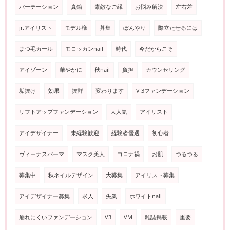
パーテーション
真鍮
素敵なご縁
お悩み解決
左右差
jr.アイリスト
モデル様
募集
ぼんやり
際立たせるには
まつ毛カール
モロッカンnail
時代
今だからこそ
アイゾーン
華やかに
秋nail
負担
カウンセリング
垢抜け
効果
抜群
変わります
V 3ファンデーション
リフトアップファンデーション
大人気
アイリスト
アイデザイナー
未経験歓迎
経験者優遇
初心者
ヴィーナスパーマ
マスク美人
コロナ禍
お肌
つるつる
募集中
秋ネイルデザイン
大募集
アイリスト募集
アイデザイナー募集
求人
失業
ホワイトnail
崩れにくいファンデーション
V3
VM
雑誌掲載
重要