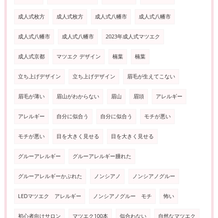
成人式枚方
成人式枚方
成人式八幡市
成人式八幡市
成人式八幡市
成人式八幡市
2023年成人式マツエク
成人式京都
マツエク デザイン
楠葉
楠葉
立ち上げデザイン
立ち上げデザイン
眉毛が生えてこない
眉毛が薄い
眉山がわからない
眉山
眉頭
アレルギー
アレルギー
自分に似合う
自分に似合う
モチが悪い
モチが悪い
目を大きく見せる
目を大きく見せる
グルーアレルギー
グルーアレルギー腫れた
グルーアレルギーかぶれた
ノンシアノ
ノンシアノグルー
LEDマツエク アレルギー
ノンシアノグルー モチ
怖い
初心者向けサロン
マツエク100本
似合わない
自然なマツエク