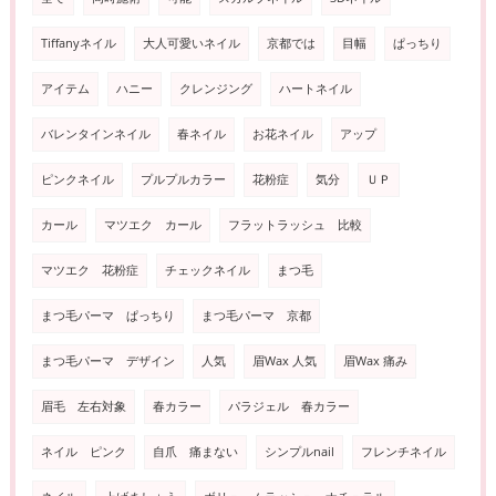
Tiffanyネイル
大人可愛いネイル
京都では
目幅
ぱっちり
アイテム
ハニー
クレンジング
ハートネイル
バレンタインネイル
春ネイル
お花ネイル
アップ
ピンクネイル
プルプルカラー
花粉症
気分
ＵＰ
カール
マツエク カール
フラットラッシュ 比較
マツエク 花粉症
チェックネイル
まつ毛
まつ毛パーマ ぱっちり
まつ毛パーマ 京都
まつ毛パーマ デザイン
人気
眉Wax 人気
眉Wax 痛み
眉毛 左右対象
春カラー
パラジェル 春カラー
ネイル ピンク
自爪 痛まない
シンプルnail
フレンチネイル