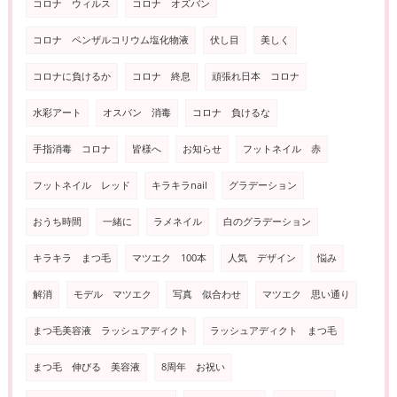
コロナ ウィルス
コロナ オズバン
コロナ ペンザルコリウム塩化物液
伏し目
美しく
コロナに負けるか
コロナ 終息
頑張れ日本 コロナ
水彩アート
オスバン 消毒
コロナ 負けるな
手指消毒 コロナ
皆様へ
お知らせ
フットネイル 赤
フットネイル レッド
キラキラnail
グラデーション
おうち時間
一緒に
ラメネイル
白のグラデーション
キラキラ まつ毛
マツエク 100本
人気 デザイン
悩み
解消
モデル マツエク
写真 似合わせ
マツエク 思い通り
まつ毛美容液 ラッシュアディクト
ラッシュアディクト まつ毛
まつ毛 伸びる 美容液
8周年 お祝い