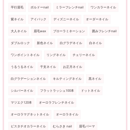
平行眉毛
ボルドーnail
ミラーフレンチnail
ワンカラーネイル
紫ネイル
アイパック
ディズニーネイル
オーダーネイル
大人ネイル
眉毛wax
ブローラミネーション
囲みフレンチnail
ダブルロック
新色ネイル
白グラデネイル
白ネイル
ワンポイントネイル
リングネイル
チェリーネイル
うるうるネイル
干支ネイル
お正月ネイル
白グラデーションネイル
キルティングネイル
黒ネイル
シルバーネイル
フラットラッシュ100本
ドットネイル
マツエク120本
オーロラフレンチネイル
オーロラマグネットネイル
オーロラネイル
ピスタチオカラーネイル
むらさき nail
眉毛パーマ