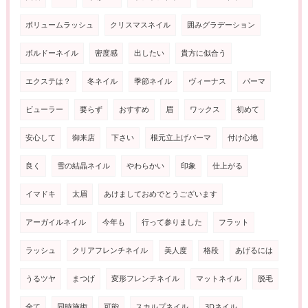
ボリュームラッシュ
クリスマスネイル
囲みグラデーション
ボルドーネイル
密度感
出したい
貴方に似合う
エクステは？
冬ネイル
季節ネイル
ヴィーナス
パーマ
ビューラー
要らず
おすすめ
眉
ワックス
初めて
安心して
御来店
下さい
根元立上げパーマ
付け心地
良く
雪の結晶ネイル
やわらかい
印象
仕上がる
イマドキ
太眉
あけましておめでとうございます
アーガイルネイル
今年も
行って参りました
フラット
ラッシュ
クリアフレンチネイル
美人度
格段
あげるには
うるツヤ
まつげ
変形フレンチネイル
マットネイル
脱毛
全て
同時施術
可能
スカルプネイル
3Dネイル