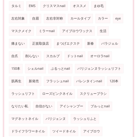
タルミ
EMS
クリスマスnail
オススメ
まゆ毛
左右対象
自眉
左右非対称
カールタイプ
カラー
eye
マスクメイク
ミラーnail
アイブロウワックス
生活
痛まない
正規取扱店
まつげエクステ
新春
パラジェル
自爪
削らない
スカルプ
ドットnail
オーロラnail
150本
シェルnail
ぷるっとnail
パリジェンヌラッシュリフト
肌再生
新発売
フラッシュnail
バレンタインnail
120本
ラッシュリフト
ローズピンクネイル
スクリューブラシ
なりたい私
自信がない
アイシャンプー
プルっとnail
マグネットネイル
パリジェンヌ
ラッシュりふと
ドライフラワーネイル
ツイードネイル
アイブロウ