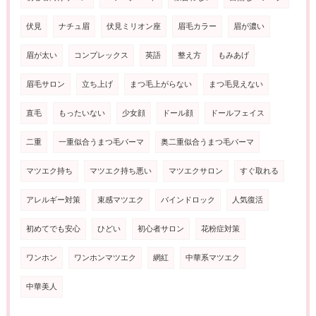
伏見
ナチュ眉
伏見ミリオン座
眉毛カラー
眉が濃い
眉が太い
コンプレックス
英語
整え方
もみあげ
眉毛サロン
立ち上げ
まつ毛上がらない
まつ毛見えない
直毛
もったいない
少女顔
ドール顔
ドールフェイス
二重
一重似合うまつ毛パーマ
奥二重似合うまつ毛パーマ
マツエク持ち
マツエク持ち悪い
マツエクサロン
すぐ取れる
アレルギー対策
束感マツエク
バインドロック
人気復活
初めてでも安心
ひどい
初心者サロン
花粉症対策
ワンホン
ワンホンマツエク
網紅
中華系マツエク
中華美人