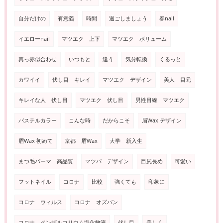
自分だけの
有意義
時間
過ごしましょう
春nail
イエローnail
マツエク 上下
マツエク ボリューム
真っ赤似合わせ
いつもと
違う
気分転換
くるっと
カワイイ
伏し目 キレイ
マツエク デザイン
美人 目元
キレイな人 伏し目
マツエク 伏し目
男性目線 マツエク
パステルカラー
こんな時
だからこそ
眉Wax デザイン
眉Wax 初めて
京都 眉Wax
大学 新入生
まつ毛パーマ 高品質
マツパ デザイン
目尻長め
可愛い
フットネイル
コロナ
比較
強くても
印象に
コロナ ウィルス
コロナ オズバン
コロナ ペンザルコリウム塩化物液
伏し目
美しく