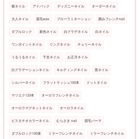
紫ネイル
アイパック
ディズニーネイル
オーダーネイル
大人ネイル
眉毛wax
ブローラミネーション
囲みフレンチnail
ダブルロック
新色ネイル
白グラデネイル
白ネイル
ワンポイントネイル
リングネイル
チェリーネイル
うるうるネイル
干支ネイル
お正月ネイル
白グラデーションネイル
キルティングネイル
黒ネイル
シルバーネイル
フラットラッシュ100本
ドットネイル
マツエク120本
オーロラフレンチネイル
オーロラマグネットネイル
オーロラネイル
ピスタチオカラーネイル
むらさき nail
眉毛パーマ
ダブルロック100束
ミラーフレンチネイル
ミラーフレンチネイル