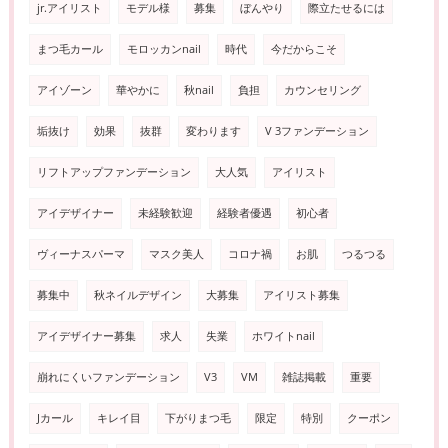
jr.アイリスト
モデル様
募集
ぼんやり
際立たせるには
まつ毛カール
モロッカンnail
時代
今だからこそ
アイゾーン
華やかに
秋nail
負担
カウンセリング
垢抜け
効果
抜群
変わります
V 3ファンデーション
リフトアップファンデーション
大人気
アイリスト
アイデザイナー
未経験歓迎
経験者優遇
初心者
ヴィーナスパーマ
マスク美人
コロナ禍
お肌
つるつる
募集中
秋ネイルデザイン
大募集
アイリスト募集
アイデザイナー募集
求人
失業
ホワイトnail
崩れにくいファンデーション
V3
VM
雑誌掲載
重要
Jカール
キレイ目
下がりまつ毛
限定
特別
クーポン