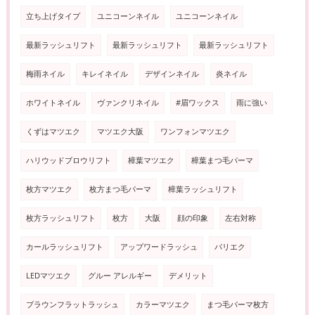
立ち上げタイプ
ユニコーンネイル
ユニコーンネイル
最新ラッシュリフト
最新ラッシュリフト
最新ラッシュリフト
梅雨ネイル
キレイネイル
デザインネイル
炎ネイル
ホワイトネイル
ヴァンクリネイル
#眉ワックス
雨に強い
くずはマツエク
マツエク大阪
ワンフォンマツエク
ハリウッドブロウリフト
樟葉マツエク
樟葉まつ毛パーマ
枚方マツエク
枚方まつ毛パーマ
樟葉ラッシュリフト
枚方ラッシュリフト
枚方
大阪
顔の印象
左右対称
カールラッシュリフト
アップワードラッシュ
パリエク
LEDマツエク
グルー アレルギー
デメリット
ブラウンフラットラッシュ
カラーマツエク
まつ毛パーマ枚方