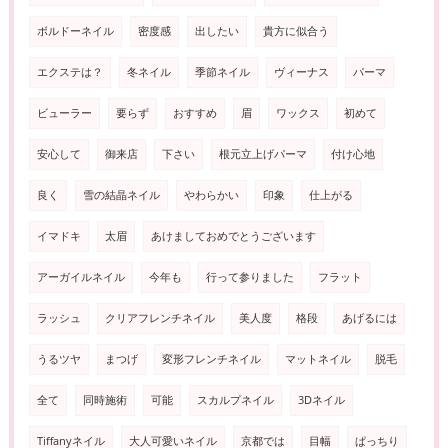
ボルドーネイル
密度感
出したい
貴方に似合う
エクステは？
冬ネイル
季節ネイル
ヴィーナス
パーマ
ビューラー
要らず
おすすめ
眉
ワックス
初めて
安心して
御来店
下さい
根元立上げパーマ
付け心地
良く
雪の結晶ネイル
やわらかい
印象
仕上がる
イマドキ
太眉
あけましておめでとうございます
アーガイルネイル
今年も
行って参りました
フラット
ラッシュ
クリアフレンチネイル
美人度
格段
あげるには
うるツヤ
まつげ
変形フレンチネイル
マットネイル
脱毛
全て
同時施術
可能
スカルプネイル
3Dネイル
Tiffanyネイル
大人可愛いネイル
京都では
目幅
ぱっちり