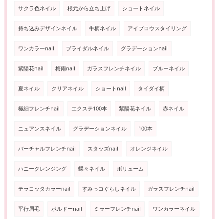
サクラ色ネイル
根元から立ち上げ
ショートネイル
持ち込みデザインネイル
牛柄ネイル
アイブロウスタイリング
ワンカラーnail
ブライダルネイル
グラデーションnail
紫陽花nail
梅雨nail
ガラスフレンチネイル
ブルーネイル
夏ネイル
クリアネイル
ショートnail
タイダイ柄
極細フレンチnail
エクステ100本
紫陽花ネイル
赤ネイル
ニュアンスネイル
グラデーションネイル
100本
バーチャルフレンチnail
スタッズnail
オレンジネイル
ハニークレンジング
蝶々ネイル
ボリューム
テラコッタカラーnail
すみっコぐらしネイル
ガラスフレンチnail
平行眉毛
ボルドーnail
ミラーフレンチnail
ワンカラーネイル