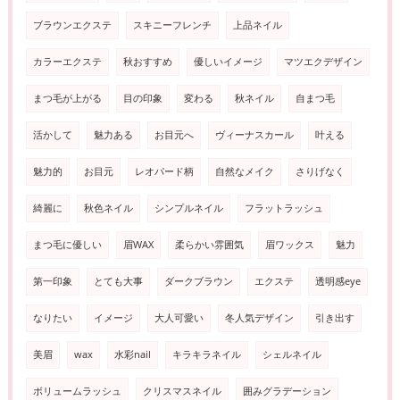
ブラウンエクステ
スキニーフレンチ
上品ネイル
カラーエクステ
秋おすすめ
優しいイメージ
マツエクデザイン
まつ毛が上がる
目の印象
変わる
秋ネイル
自まつ毛
活かして
魅力ある
お目元へ
ヴィーナスカール
叶える
魅力的
お目元
レオパード柄
自然なメイク
さりげなく
綺麗に
秋色ネイル
シンプルネイル
フラットラッシュ
まつ毛に優しい
眉WAX
柔らかい雰囲気
眉ワックス
魅力
第一印象
とても大事
ダークブラウン
エクステ
透明感eye
なりたい
イメージ
大人可愛い
冬人気デザイン
引き出す
美眉
wax
水彩nail
キラキラネイル
シェルネイル
ボリュームラッシュ
クリスマスネイル
囲みグラデーション