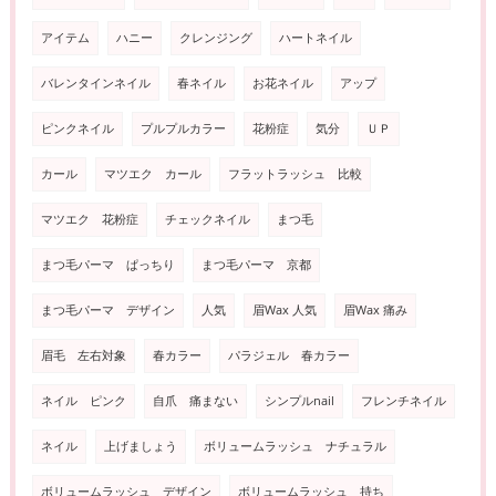
アイテム
ハニー
クレンジング
ハートネイル
バレンタインネイル
春ネイル
お花ネイル
アップ
ピンクネイル
プルプルカラー
花粉症
気分
ＵＰ
カール
マツエク カール
フラットラッシュ 比較
マツエク 花粉症
チェックネイル
まつ毛
まつ毛パーマ ぱっちり
まつ毛パーマ 京都
まつ毛パーマ デザイン
人気
眉Wax 人気
眉Wax 痛み
眉毛 左右対象
春カラー
パラジェル 春カラー
ネイル ピンク
自爪 痛まない
シンプルnail
フレンチネイル
ネイル
上げましょう
ボリュームラッシュ ナチュラル
ボリュームラッシュ デザイン
ボリュームラッシュ 持ち