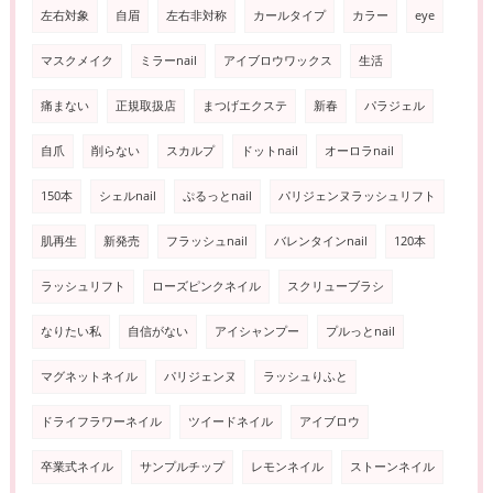
左右対象
自眉
左右非対称
カールタイプ
カラー
eye
マスクメイク
ミラーnail
アイブロウワックス
生活
痛まない
正規取扱店
まつげエクステ
新春
パラジェル
自爪
削らない
スカルプ
ドットnail
オーロラnail
150本
シェルnail
ぷるっとnail
パリジェンヌラッシュリフト
肌再生
新発売
フラッシュnail
バレンタインnail
120本
ラッシュリフト
ローズピンクネイル
スクリューブラシ
なりたい私
自信がない
アイシャンプー
プルっとnail
マグネットネイル
パリジェンヌ
ラッシュりふと
ドライフラワーネイル
ツイードネイル
アイブロウ
卒業式ネイル
サンプルチップ
レモンネイル
ストーンネイル