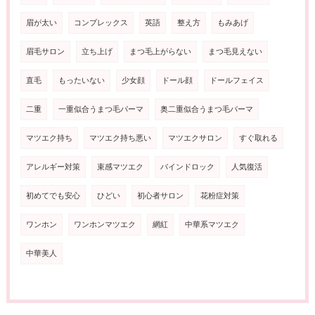
眉が太い
コンプレックス
英語
整え方
もみあげ
眉毛サロン
立ち上げ
まつ毛上がらない
まつ毛見えない
直毛
もったいない
少女顔
ドール顔
ドールフェイス
二重
一重似合うまつ毛パーマ
奥二重似合うまつ毛パーマ
マツエク持ち
マツエク持ち悪い
マツエクサロン
すぐ取れる
アレルギー対策
束感マツエク
バインドロック
人気復活
初めてでも安心
ひどい
初心者サロン
花粉症対策
ワンホン
ワンホンマツエク
網紅
中華系マツエク
中華美人