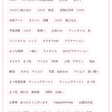
コロナに負けるか
コロナ 終息
頑張れ日本 コロナ
水彩アート
オスバン 消毒
コロナ 負けるな
手指消毒 コロナ
皆様へ
お知らせ
フットネイル 赤
フットネイル レッド
キラキラnail
グラデーション
おうち時間
一緒に
ラメネイル
白のグラデーション
キラキラ まつ毛
マツエク 100本
人気 デザイン
悩み
解消
モデル マツエク
写真 似合わせ
マツエク 思い通り
まつ毛美容液 ラッシュアディクト
ラッシュアディクト まつ毛
まつ毛 伸びる 美容液
8周年 お祝い
お客様 ありがとうございます
happybirthday
お誕生日会