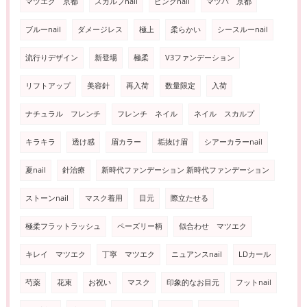
マツエク 京都
スカルプnail
ピンクnail
マツパ 京都
ブルーnail
ダメージレス
極上
柔らかい
シースルーnail
流行りデザイン
新登場
極柔
V3ファンデーション
リフトアップ
美容針
再入荷
数量限定
入荷
ナチュラル フレンチ
フレンチ ネイル
ネイル スカルプ
キラキラ
透け感
眉カラー
垢抜け眉
シアーカラーnail
夏nail
針治療
新時代ファンデーション 新時代ファンデーション
ストーンnail
マスク着用
目元
際立たせる
極柔フラットラッシュ
ペーズリー柄
似合わせ マツエク
キレイ マツエク
丁寧 マツエク
ニュアンスnail
LDカール
芍薬
花束
お祝い
マスク
印象的なお目元
フットnail