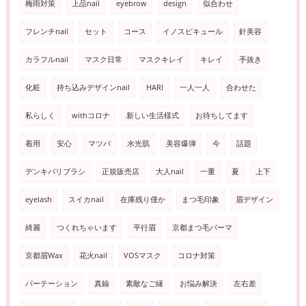
梅雨対策
上品nail
eyebrow
design
似合わせ
フレンチnail
セット
コース
イノスピキュール
針美容
カラフルnail
マスク日常
マスクキレイ
キレイ
手抜き
化粧
持ち込みデザインnail
HARI
一人一人
合わせた
私らしく
withコロナ
新しい生活様式
お待ちしてます
着用
安心
マツパ
水光肌
美容爆弾
今
話題
デンキバリブラシ
正規販売店
大人nail
一重
夏
上下
eyelash
スイカnail
在庫残り僅か
まつ毛印象
眉デザイン
綺麗
つくれちゃいます
平行眉
京都まつ毛パーマ
京都眉Wax
花火nail
VOSマスク
コロナ対策
パーテーション
真鍮
素敵なご縁
お悩み解決
左右差