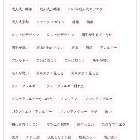
成人式八幡市
成人式八幡市
2023年成人式マツエク
成人式京都
マツエク デザイン
楠葉
楠葉
立ち上げデザイン
立ち上げデザイン
眉毛が生えてこない
眉毛が薄い
眉山がわからない
眉山
眉頭
アレルギー
アレルギー
自分に似合う
自分に似合う
モチが悪い
モチが悪い
目を大きく見せる
目を大きく見せる
グルーアレルギー
グルーアレルギー腫れた
グルーアレルギーかぶれた
ノンシアノ
ノンシアノグルー
LEDマツエク アレルギー
ノンシアノグルー モチ
怖い
初心者向けサロン
マツエク100本
似合わない
自然なマツエク
伏見
ナチュ眉
伏見ミリオン座
眉毛カラー
眉が濃い