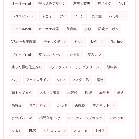
オーダーnail
持ち込みデザイン
左右大丈夫
眉メイク
No1
ハロウィンnail
今こそ
アイ
ゾーン
奥二重
べっ甲nail
アニマルnail
カッサ美顔器
美容鍼
小顔
限定クーポン
V3カッサ美顔器
チェック柄nail
冬nail
秋冬nail
flat lush
ツイードnail
立ち上げカール
たるみ
マスカラ
塗った様な仕上がり
vフィクスアメージングクリーム
肌年齢
ハリ
フェイスライン
style
マスク生活
需要
高まってます
スタッフ募集
未経験
歓迎
経験者
優遇
高待遇
ジヨンネイル
かっさ
美顔器
マグネットnail
まつげパーマ
根元立ち上げ
V3アグレッシブカッサ
V3カッサ
タルミ
EMS
クリスマスnail
オススメ
まゆ毛