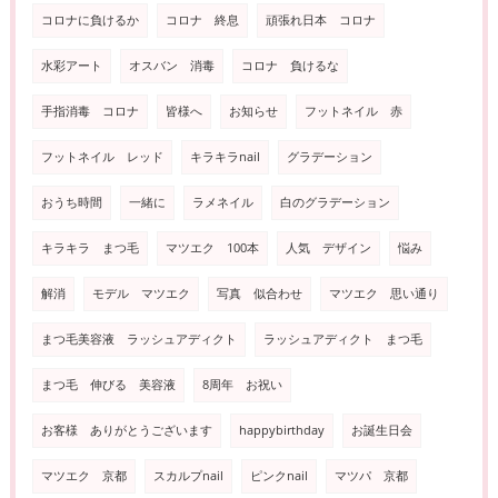
コロナに負けるか
コロナ 終息
頑張れ日本 コロナ
水彩アート
オスバン 消毒
コロナ 負けるな
手指消毒 コロナ
皆様へ
お知らせ
フットネイル 赤
フットネイル レッド
キラキラnail
グラデーション
おうち時間
一緒に
ラメネイル
白のグラデーション
キラキラ まつ毛
マツエク 100本
人気 デザイン
悩み
解消
モデル マツエク
写真 似合わせ
マツエク 思い通り
まつ毛美容液 ラッシュアディクト
ラッシュアディクト まつ毛
まつ毛 伸びる 美容液
8周年 お祝い
お客様 ありがとうございます
happybirthday
お誕生日会
マツエク 京都
スカルプnail
ピンクnail
マツパ 京都