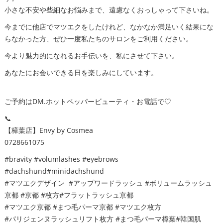
小さな不安や些細なお悩みまで、遠慮なくおっしゃって下さいね。
今までに他店でマツエクをしたけれど、なかなか満足いく結果にな
らなかった方、ぜひ一度私たちのサロンをご利用ください。
今より魅力的になれるお手伝いを、私にさせて下さい。
あなたにお会いできる日を楽しみにしています。
ご予約はDM.ホットペッパービューティ・お電話で♡
📞
【樟葉店】Envy by Cosmea
0728661075
#bravity #volumlashes #eyebrows
#dachshund#minidachshund
#マツエクデザイン #アップワードラッシュ #ボリュームラッシュ
京都 #京都 #枚方#フラットラッシュ京都
#マツエク京都 #まつ毛パーマ京都 #マツエク枚方
#パリジェンヌラッシュリフト枚方 #まつ毛パーマ樟葉#韓国肌