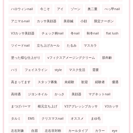
ハロウィンnail
今こそ
アイ
ゾーン
奥二重
べっ甲nail
アニマルnail
カッサ美顔器
美容鍼
小顔
限定クーポン
V3カッサ美顔器
チェック柄nail
冬nail
秋冬nail
flat lush
ツイードnail
立ち上げカール
たるみ
マスカラ
塗った様な仕上がり
vフィクスアメージングクリーム
肌年齢
ハリ
フェイスライン
style
マスク生活
需要
高まってます
スタッフ募集
未経験
歓迎
経験者
優遇
高待遇
ジヨンネイル
かっさ
美顔器
マグネットnail
まつげパーマ
根元立ち上げ
V3アグレッシブカッサ
V3カッサ
タルミ
EMS
クリスマスnail
オススメ
まゆ毛
左右対象
自眉
左右非対称
カールタイプ
カラー
eye