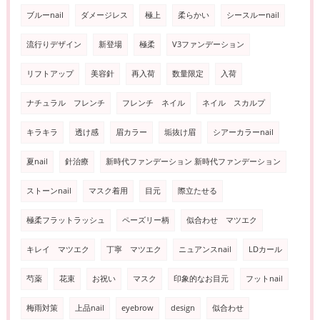
ブルーnail
ダメージレス
極上
柔らかい
シースルーnail
流行りデザイン
新登場
極柔
V3ファンデーション
リフトアップ
美容針
再入荷
数量限定
入荷
ナチュラル フレンチ
フレンチ ネイル
ネイル スカルプ
キラキラ
透け感
眉カラー
垢抜け眉
シアーカラーnail
夏nail
針治療
新時代ファンデーション 新時代ファンデーション
ストーンnail
マスク着用
目元
際立たせる
極柔フラットラッシュ
ペーズリー柄
似合わせ マツエク
キレイ マツエク
丁寧 マツエク
ニュアンスnail
LDカール
芍薬
花束
お祝い
マスク
印象的なお目元
フットnail
梅雨対策
上品nail
eyebrow
design
似合わせ