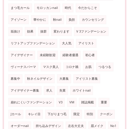
まつ毛カール
モロッカンnail
時代
今だからこそ
アイゾーン
華やかに
秋nail
負担
カウンセリング
垢抜け
効果
抜群
変わります
V 3ファンデーション
リフトアップファンデーション
大人気
アイリスト
アイデザイナー
未経験歓迎
経験者優遇
初心者
ヴィーナスパーマ
マスク美人
コロナ禍
お肌
つるつる
募集中
秋ネイルデザイン
大募集
アイリスト募集
アイデザイナー募集
求人
失業
ホワイトnail
崩れにくいファンデーション
V3
VM
雑誌掲載
重要
Jカール
キレイ目
下がりまつ毛
限定
特別
クーポン
オーダーnail
持ち込みデザイン
左右大丈夫
眉メイク
No1