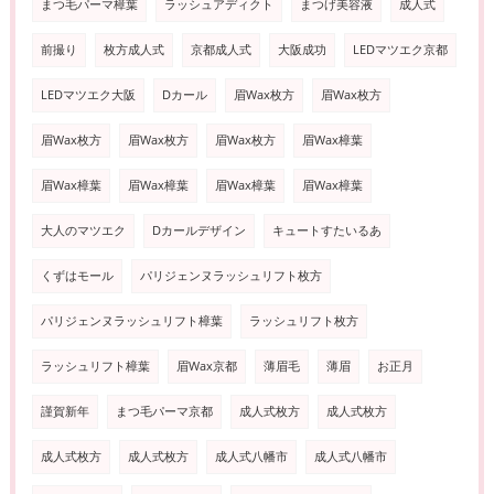
まつ毛パーマ樟葉
ラッシュアディクト
まつげ美容液
成人式
前撮り
枚方成人式
京都成人式
大阪成功
LEDマツエク京都
LEDマツエク大阪
Dカール
眉Wax枚方
眉Wax枚方
眉Wax枚方
眉Wax枚方
眉Wax枚方
眉Wax樟葉
眉Wax樟葉
眉Wax樟葉
眉Wax樟葉
眉Wax樟葉
大人のマツエク
Dカールデザイン
キュートすたいるあ
くずはモール
パリジェンヌラッシュリフト枚方
パリジェンヌラッシュリフト樟葉
ラッシュリフト枚方
ラッシュリフト樟葉
眉Wax京都
薄眉毛
薄眉
お正月
謹賀新年
まつ毛パーマ京都
成人式枚方
成人式枚方
成人式枚方
成人式枚方
成人式八幡市
成人式八幡市