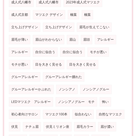
成人式八幡市
成人式八幡市
2023年成人式マツエク
成人式京都
マツエク デザイン
楠葉
楠葉
立ち上げデザイン
立ち上げデザイン
眉毛が生えてこない
眉毛が薄い
眉山がわからない
眉山
眉頭
アレルギー
アレルギー
自分に似合う
自分に似合う
モチが悪い
モチが悪い
目を大きく見せる
目を大きく見せる
グルーアレルギー
グルーアレルギー腫れた
グルーアレルギーかぶれた
ノンシアノ
ノンシアノグルー
LEDマツエク アレルギー
ノンシアノグルー モチ
怖い
初心者向けサロン
マツエク100本
似合わない
自然なマツエク
伏見
ナチュ眉
伏見ミリオン座
眉毛カラー
眉が濃い