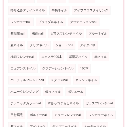
持ち込みデザインネイル
牛柄ネイル
アイブロウスタイリング
ワンカラーnail
ブライダルネイル
グラデーションnail
紫陽花nail
梅雨nail
ガラスフレンチネイル
ブルーネイル
夏ネイル
クリアネイル
ショートnail
タイダイ柄
極細フレンチnail
エクステ100本
紫陽花ネイル
赤ネイル
ニュアンスネイル
グラデーションネイル
100本
バーチャルフレンチnail
スタッズnail
オレンジネイル
ハニークレンジング
蝶々ネイル
ボリューム
テラコッタカラーnail
すみっコぐらしネイル
ガラスフレンチnail
平行眉毛
ボルドーnail
ミラーフレンチnail
ワンカラーネイル
紫ネイル
アイパック
ディズニーネイル
オーダーネイル