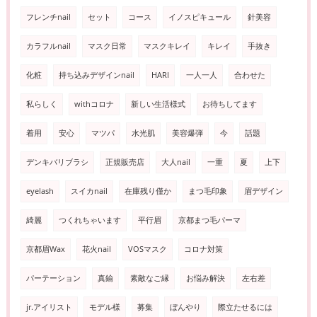
フレンチnail
セット
コース
イノスピキュール
針美容
カラフルnail
マスク日常
マスクキレイ
キレイ
手抜き
化粧
持ち込みデザインnail
HARI
一人一人
合わせた
私らしく
withコロナ
新しい生活様式
お待ちしてます
着用
安心
マツパ
水光肌
美容爆弾
今
話題
デンキバリブラシ
正規販売店
大人nail
一重
夏
上下
eyelash
スイカnail
在庫残り僅か
まつ毛印象
眉デザイン
綺麗
つくれちゃいます
平行眉
京都まつ毛パーマ
京都眉Wax
花火nail
VOSマスク
コロナ対策
パーテーション
真鍮
素敵なご縁
お悩み解決
左右差
jr.アイリスト
モデル様
募集
ぼんやり
際立たせるには