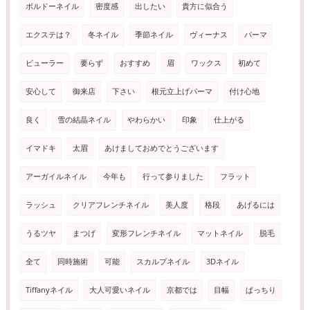
ボルドーネイル
密度感
出したい
貴方に似合う
エクステは？
冬ネイル
季節ネイル
ヴィーナス
パーマ
ビューラー
要らず
おすすめ
眉
ワックス
初めて
安心して
御来店
下さい
根元立上げパーマ
付け心地
良く
雪の結晶ネイル
やわらかい
印象
仕上がる
イマドキ
太眉
あけましておめでとうございます
アーガイルネイル
今年も
行って参りました
フラット
ラッシュ
クリアフレンチネイル
美人度
格段
あげるには
うるツヤ
まつげ
変形フレンチネイル
マットネイル
脱毛
全て
同時施術
可能
スカルプネイル
3Dネイル
Tiffanyネイル
大人可愛いネイル
京都では
目幅
ぱっちり