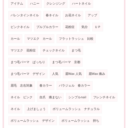
アイテム
ハニー
クレンジング
ハートネイル
バレンタインネイル
春ネイル
お花ネイル
アップ
ピンクネイル
プルプルカラー
花粉症
気分
ＵＰ
カール
マツエク カール
フラットラッシュ 比較
マツエク 花粉症
チェックネイル
まつ毛
まつ毛パーマ ぱっちり
まつ毛パーマ 京都
まつ毛パーマ デザイン
人気
眉Wax 人気
眉Wax 痛み
眉毛 左右対象
春カラー
パラジェル 春カラー
ネイル ピンク
自爪 痛まない
シンプルnail
フレンチネイル
ネイル
上げましょう
ボリュームラッシュ ナチュラル
ボリュームラッシュ デザイン
ボリュームラッシュ 持ち