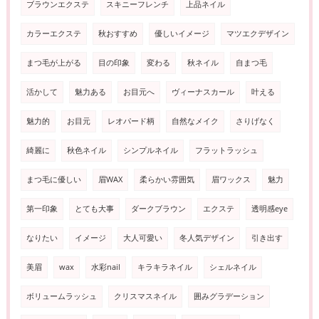
ブラウンエクステ
スキニーフレンチ
上品ネイル
カラーエクステ
秋おすすめ
優しいイメージ
マツエクデザイン
まつ毛が上がる
目の印象
変わる
秋ネイル
自まつ毛
活かして
魅力ある
お目元へ
ヴィーナスカール
叶える
魅力的
お目元
レオパード柄
自然なメイク
さりげなく
綺麗に
秋色ネイル
シンプルネイル
フラットラッシュ
まつ毛に優しい
眉WAX
柔らかい雰囲気
眉ワックス
魅力
第一印象
とても大事
ダークブラウン
エクステ
透明感eye
なりたい
イメージ
大人可愛い
冬人気デザイン
引き出す
美眉
wax
水彩nail
キラキラネイル
シェルネイル
ボリュームラッシュ
クリスマスネイル
囲みグラデーション