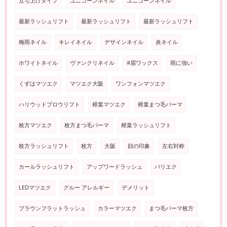
立ち上げタイプ
ユニコーンネイル
ユニコーンネイル
最新ラッシュリフト
最新ラッシュリフト
最新ラッシュリフト
梅雨ネイル
キレイネイル
デザインネイル
炎ネイル
ホワイトネイル
ヴァンクリネイル
#眉ワックス
雨に強い
くずはマツエク
マツエク大阪
ワンフォンマツエク
ハリウッドブロウリフト
樟葉マツエク
樟葉まつ毛パーマ
枚方マツエク
枚方まつ毛パーマ
樟葉ラッシュリフト
枚方ラッシュリフト
枚方
大阪
顔の印象
左右対称
カールラッシュリフト
アップワードラッシュ
パリエク
LEDマツエク
グルー アレルギー
デメリット
ブラウンフラットラッシュ
カラーマツエク
まつ毛パーマ枚方