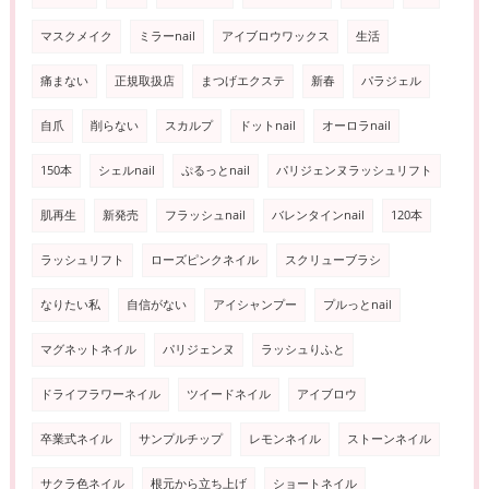
マスクメイク
ミラーnail
アイブロウワックス
生活
痛まない
正規取扱店
まつげエクステ
新春
パラジェル
自爪
削らない
スカルプ
ドットnail
オーロラnail
150本
シェルnail
ぷるっとnail
パリジェンヌラッシュリフト
肌再生
新発売
フラッシュnail
バレンタインnail
120本
ラッシュリフト
ローズピンクネイル
スクリューブラシ
なりたい私
自信がない
アイシャンプー
プルっとnail
マグネットネイル
パリジェンヌ
ラッシュりふと
ドライフラワーネイル
ツイードネイル
アイブロウ
卒業式ネイル
サンプルチップ
レモンネイル
ストーンネイル
サクラ色ネイル
根元から立ち上げ
ショートネイル