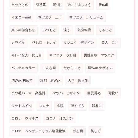
自分だけの
有意義
時間
過ごしましょう
春nail
イエローnail
マツエク 上下
マツエク ボリューム
真っ赤似合わせ
いつもと
違う
気分転換
くるっと
カワイイ
伏し目 キレイ
マツエク デザイン
美人 目元
キレイな人 伏し目
マツエク 伏し目
男性目線 マツエク
パステルカラー
こんな時
だからこそ
眉Wax デザイン
眉Wax 初めて
京都 眉Wax
大学 新入生
まつ毛パーマ 高品質
マツパ デザイン
目尻長め
可愛い
フットネイル
コロナ
比較
強くても
印象に
コロナ ウィルス
コロナ オズバン
コロナ ペンザルコリウム塩化物液
伏し目
美しく