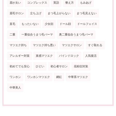
眉が太い
コンプレックス
英語
整え方
もみあげ
眉毛サロン
立ち上げ
まつ毛上がらない
まつ毛見えない
直毛
もったいない
少女顔
ドール顔
ドールフェイス
二重
一重似合うまつ毛パーマ
奥二重似合うまつ毛パーマ
マツエク持ち
マツエク持ち悪い
マツエクサロン
すぐ取れる
アレルギー対策
束感マツエク
バインドロック
人気復活
初めてでも安心
ひどい
初心者サロン
花粉症対策
ワンホン
ワンホンマツエク
網紅
中華系マツエク
中華美人