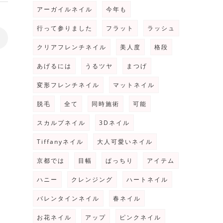
アーガイルネイル
今年も
行って参りました
フラット
ラッシュ
>
クリアフレンチネイル
美人度
格段
あげるには
うるツヤ
まつげ
変形フレンチネイル
マットネイル
脱毛
全て
同時施術
可能
スカルプネイル
3Dネイル
Tiffanyネイル
大人可愛いネイル
京都では
目幅
ぱっちり
アイテム
ハニー
クレンジング
ハートネイル
バレンタインネイル
春ネイル
お花ネイル
アップ
ピンクネイル