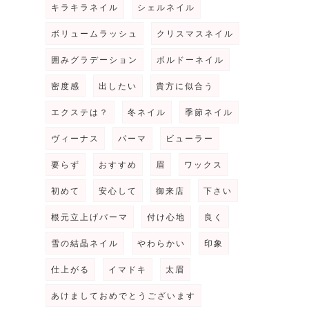
キラキラネイル
シェルネイル
ボリュームラッシュ
クリスマスネイル
囲みグラデーション
ボルドーネイル
密度感
出したい
貴方に似合う
エクステは？
冬ネイル
季節ネイル
ヴィーナス
パーマ
ビューラー
要らず
おすすめ
眉
ワックス
初めて
安心して
御来店
下さい
根元立上げパーマ
付け心地
良く
雪の結晶ネイル
やわらかい
印象
仕上がる
イマドキ
太眉
あけましておめでとうございます