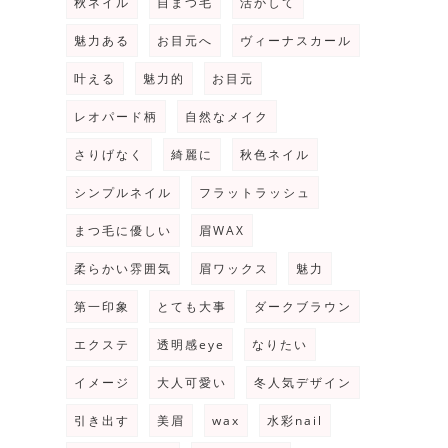
秋ネイル
自まつ毛
活かして
魅力ある
お目元へ
ヴィーナスカール
叶える
魅力的
お目元
レオパード柄
自然なメイク
さりげなく
綺麗に
秋色ネイル
シンプルネイル
フラットラッシュ
まつ毛に優しい
眉WAX
柔らかい雰囲気
眉ワックス
魅力
第一印象
とても大事
ダークブラウン
エクステ
透明感eye
なりたい
イメージ
大人可愛い
冬人気デザイン
引き出す
美眉
wax
水彩nail