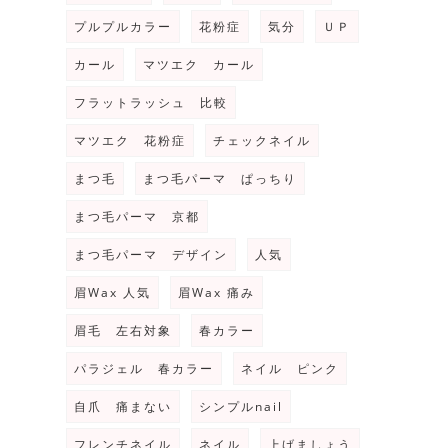
プルプルカラー
花粉症
気分
ＵＰ
カール
マツエク カール
フラットラッシュ 比較
マツエク 花粉症
チェックネイル
まつ毛
まつ毛パーマ ぱっちり
まつ毛パーマ 京都
まつ毛パーマ デザイン
人気
眉Wax 人気
眉Wax 痛み
眉毛 左右対象
春カラー
パラジェル 春カラー
ネイル ピンク
自爪 痛まない
シンプルnail
フレンチネイル
ネイル
上げましょう