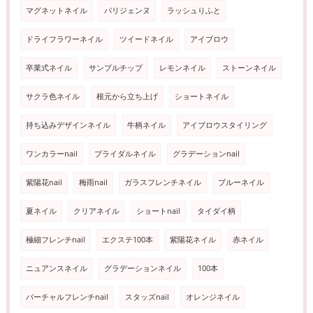
マグネットネイル
パリジェンヌ
ラッシュりふと
ドライフラワーネイル
ツイードネイル
アイブロウ
卒業式ネイル
サンプルチップ
レモンネイル
ストーンネイル
サクラ色ネイル
根元から立ち上げ
ショートネイル
持ち込みデザインネイル
牛柄ネイル
アイブロウスタイリング
ワンカラーnail
ブライダルネイル
グラデーションnail
紫陽花nail
梅雨nail
ガラスフレンチネイル
ブルーネイル
夏ネイル
クリアネイル
ショートnail
タイダイ柄
極細フレンチnail
エクステ100本
紫陽花ネイル
赤ネイル
ニュアンスネイル
グラデーションネイル
100本
バーチャルフレンチnail
スタッズnail
オレンジネイル