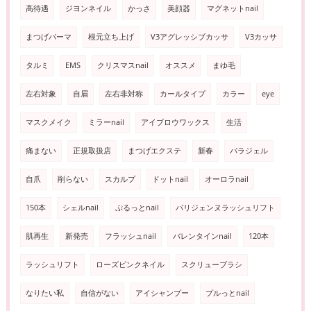
高待遇
ジヨンネイル
かっさ
美顔器
マグネットnail
まつげパーマ
根元立ち上げ
V3アグレッシブカッサ
V3カッサ
タルミ
EMS
クリスマスnail
オススメ
まゆ毛
左右対象
自眉
左右非対称
カールタイプ
カラー
eye
マスクメイク
ミラーnail
アイブロウワックス
生活
痛まない
正規取扱店
まつげエクステ
新春
パラジェル
自爪
削らない
スカルプ
ドットnail
オーロラnail
150本
シェルnail
ぷるっとnail
パリジェンヌラッシュリフト
肌再生
新発売
フラッシュnail
バレンタインnail
120本
ラッシュリフト
ローズピンクネイル
スクリューブラシ
なりたい私
自信がない
アイシャンプー
プルっとnail