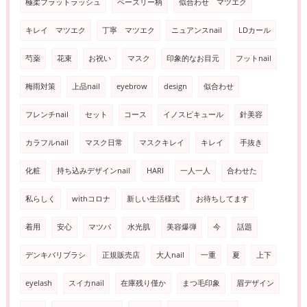
極柔フラットラッシュ
ペーズリー柄
似合わせ マツエク
キレイ マツエク
丁寧 マツエク
ニュアンスnail
LDカール
芍薬
花束
お祝い
マスク
印象的なお目元
フットnail
梅雨対策
上品nail
eyebrow
design
似合わせ
フレンチnail
セット
コース
イノスピキュール
針美容
カラフルnail
マスク日常
マスクキレイ
キレイ
手抜き
化粧
持ち込みデザインnail
HARI
一人一人
合わせた
私らしく
withコロナ
新しい生活様式
お待ちしてます
着用
安心
マツパ
水光肌
美容爆弾
今
話題
デンキバリブラシ
正規販売店
大人nail
一重
夏
上下
eyelash
スイカnail
在庫残り僅か
まつ毛印象
眉デザイン