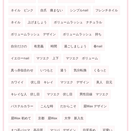
ネイル ピンク
自爪 痛まない
シンプルnail
フレンチネイル
ネイル
上げましょう
ボリュームラッシュ ナチュラル
ボリュームラッシュ デザイン
ボリュームラッシュ 持ち
自分だけの
有意義
時間
過ごしましょう
春nail
イエローnail
マツエク 上下
マツエク ボリューム
真っ赤似合わせ
いつもと
違う
気分転換
くるっと
カワイイ
伏し目 キレイ
マツエク デザイン
美人 目元
キレイな人 伏し目
マツエク 伏し目
男性目線 マツエク
パステルカラー
こんな時
だからこそ
眉Wax デザイン
眉Wax 初めて
京都 眉Wax
大学 新入生
まつ毛パーマ 高品質
マツパ デザイン
目尻長め
可愛い