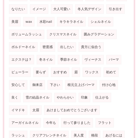
なりたい
イメージ
大人可愛い
冬人気デザイン
引き出す
美眉
wax
水彩nail
キラキラネイル
シェルネイル
ボリュームラッシュ
クリスマスネイル
囲みグラデーション
ボルドーネイル
密度感
出したい
貴方に似合う
エクステは？
冬ネイル
季節ネイル
ヴィーナス
パーマ
ビューラー
要らず
おすすめ
眉
ワックス
初めて
安心して
御来店
下さい
根元立上げパーマ
付け心地
良く
雪の結晶ネイル
やわらかい
印象
仕上がる
イマドキ
太眉
あけましておめでとうございます
アーガイルネイル
今年も
行って参りました
フラット
ラッシュ
クリアフレンチネイル
美人度
格段
あげるには