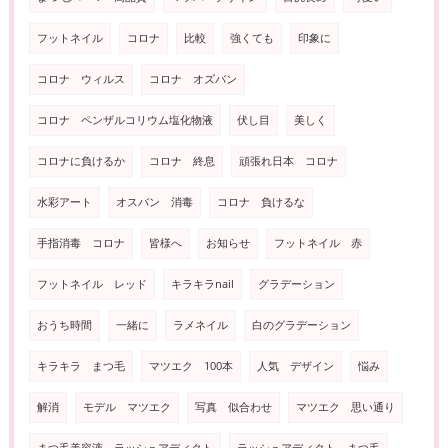
フットネイル
コロナ
比較
強くても
印象に
コロナ ウィルス
コロナ オズバン
コロナ ペンザルコリウム塩化物液
伏し目
美しく
コロナに負けるか
コロナ 終息
頑張れ日本 コロナ
水彩アート
オスバン 消毒
コロナ 負けるな
手指消毒 コロナ
皆様へ
お知らせ
フットネイル 赤
フットネイル レッド
キラキラnail
グラデーション
おうち時間
一緒に
ラメネイル
白のグラデーション
キラキラ まつ毛
マツエク 100本
人気 デザイン
悩み
解消
モデル マツエク
写真 似合わせ
マツエク 思い通り
まつ毛美容液 ラッシュアディクト
ラッシュアディクト まつ毛