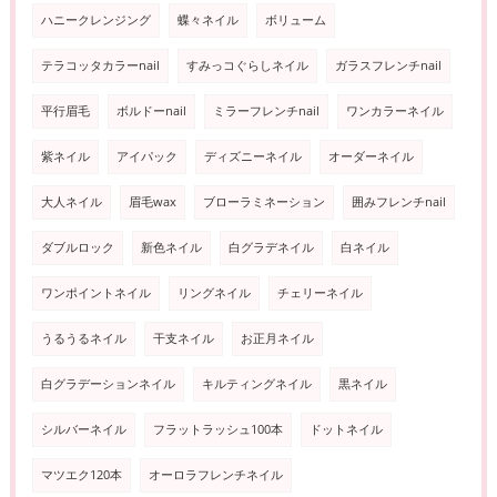
ハニークレンジング
蝶々ネイル
ボリューム
テラコッタカラーnail
すみっコぐらしネイル
ガラスフレンチnail
平行眉毛
ボルドーnail
ミラーフレンチnail
ワンカラーネイル
紫ネイル
アイパック
ディズニーネイル
オーダーネイル
大人ネイル
眉毛wax
ブローラミネーション
囲みフレンチnail
ダブルロック
新色ネイル
白グラデネイル
白ネイル
ワンポイントネイル
リングネイル
チェリーネイル
うるうるネイル
干支ネイル
お正月ネイル
白グラデーションネイル
キルティングネイル
黒ネイル
シルバーネイル
フラットラッシュ100本
ドットネイル
マツエク120本
オーロラフレンチネイル