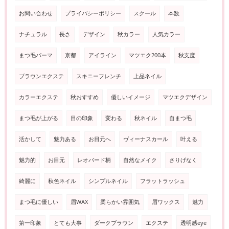
お問い合わせ
プライバシーポリシー
スクール
本数
ナチュラル
長さ
デザイン
秋カラー
人気カラー
まつ毛パーマ
京都
アイライン
マツエク200本
秋支度
ブラウンエクステ
スキニーフレンチ
上品ネイル
カラーエクステ
秋おすすめ
優しいイメージ
マツエクデザイン
まつ毛が上がる
目の印象
変わる
秋ネイル
自まつ毛
活かして
魅力ある
お目元へ
ヴィーナスカール
叶える
魅力的
お目元
レオパード柄
自然なメイク
さりげなく
綺麗に
秋色ネイル
シンプルネイル
フラットラッシュ
まつ毛に優しい
眉WAX
柔らかい雰囲気
眉ワックス
魅力
第一印象
とても大事
ダークブラウン
エクステ
透明感eye