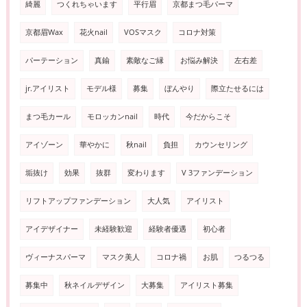
綺麗
つくれちゃいます
平行眉
京都まつ毛パーマ
京都眉Wax
花火nail
VOSマスク
コロナ対策
パーテーション
真鍮
素敵なご縁
お悩み解決
左右差
jr.アイリスト
モデル様
募集
ぼんやり
際立たせるには
まつ毛カール
モロッカンnail
時代
今だからこそ
アイゾーン
華やかに
秋nail
負担
カウンセリング
垢抜け
効果
抜群
変わります
V 3ファンデーション
リフトアップファンデーション
大人気
アイリスト
アイデザイナー
未経験歓迎
経験者優遇
初心者
ヴィーナスパーマ
マスク美人
コロナ禍
お肌
つるつる
募集中
秋ネイルデザイン
大募集
アイリスト募集