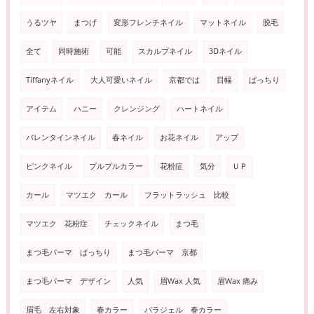
うるツヤ
まつげ
変形フレンチネイル
マットネイル
脱毛
全て
同時施術
可能
スカルプネイル
3Dネイル
Tiffanyネイル
大人可愛いネイル
京都では
目幅
ぱっちり
アイテム
ハニー
クレンジング
ハートネイル
バレンタインネイル
春ネイル
お花ネイル
アップ
ピンクネイル
プルプルカラー
花粉症
気分
ＵＰ
カール
マツエク カール
フラットラッシュ 比較
マツエク 花粉症
チェックネイル
まつ毛
まつ毛パーマ ぱっちり
まつ毛パーマ 京都
まつ毛パーマ デザイン
人気
眉Wax 人気
眉Wax 痛み
眉毛 左右対象
春カラー
パラジェル 春カラー