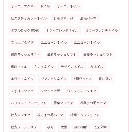
オーロラマグネットネイル
オーロラネイル
ピスタチオカラーネイル
むらさき nail
眉毛パーマ
ダブルロック100束
ミラーフレンチネイル
ミラーフレンチネイル
立ち上げタイプ
ユニコーンネイル
ユニコーンネイル
最新ラッシュリフト
最新ラッシュリフト
最新ラッシュリフト
梅雨ネイル
キレイネイル
デザインネイル
炎ネイル
ホワイトネイル
ヴァンクリネイル
#眉ワックス
雨に強い
くずはマツエク
マツエク大阪
ワンフォンマツエク
ハリウッドブロウリフト
樟葉マツエク
樟葉まつ毛パーマ
枚方マツエク
枚方まつ毛パーマ
樟葉ラッシュリフト
枚方ラッシュリフト
枚方
大阪
顔の印象
左右対称