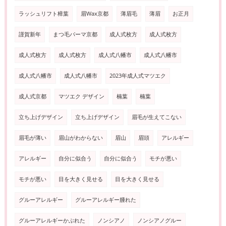
ラッシュリフト樟葉
眉Wax京都
薄眉毛
薄眉
お正月
謹賀新年
まつ毛パーマ京都
成人式枚方
成人式枚方
成人式枚方
成人式枚方
成人式八幡市
成人式八幡市
成人式八幡市
成人式八幡市
2023年成人式マツエク
成人式京都
マツエク デザイン
楠葉
楠葉
立ち上げデザイン
立ち上げデザイン
眉毛が生えてこない
眉毛が薄い
眉山がわからない
眉山
眉頭
アレルギー
アレルギー
自分に似合う
自分に似合う
モチが悪い
モチが悪い
目を大きく見せる
目を大きく見せる
グルーアレルギー
グルーアレルギー腫れた
グルーアレルギーかぶれた
ノンシアノ
ノンシアノグルー