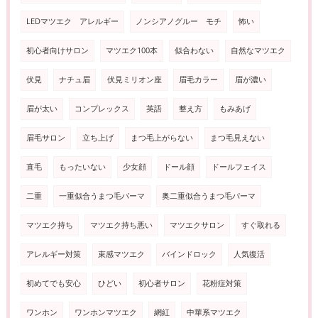
LEDマツエク アレルギー
ノンシアノグルー モチ
怖い
初心者向けサロン
マツエク100本
似合わない
自然なマツエク
伏見
ナチュ眉
伏見ミリオン座
眉毛カラー
眉が濃い
眉が太い
コンプレックス
英語
整え方
もみあげ
眉毛サロン
立ち上げ
まつ毛上がらない
まつ毛見えない
直毛
もったいない
少女顔
ドール顔
ドールフェイス
二重
一重似合うまつ毛パーマ
奥二重似合うまつ毛パーマ
マツエク持ち
マツエク持ち悪い
マツエクサロン
すぐ取れる
アレルギー対策
束感マツエク
バインドロック
人気復活
初めてでも安心
ひどい
初心者サロン
花粉症対策
ワンホン
ワンホンマツエク
網紅
中華系マツエク