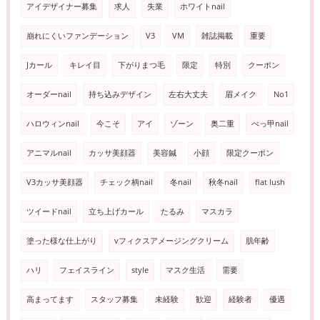
アイデザイナー募集
求人
失業
ホワイトnail
崩れにくいファンデーション
V3
VM
雑誌掲載
重要
Jカール
キレイ目
下がりまつ毛
限定
特別
クーポン
オーダーnail
持ち込みデザイン
左右大丈夫
眉メイク
No1
ハロウィンnail
今こそ
アイ
ゾーン
奥二重
べっ甲nail
アニマルnail
カッサ美顔器
美容鍼
小顔
限定クーポン
V3カッサ美顔器
チェック柄nail
冬nail
秋冬nail
flat lush
ツイードnail
立ち上げカール
たるみ
マスカラ
塗った様な仕上がり
vフィクスアメージングクリーム
肌年齢
ハリ
フェイスライン
style
マスク生活
需要
高まってます
スタッフ募集
未経験
歓迎
経験者
優遇