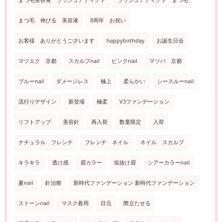
まつ毛 伸びる 美容液
8周年 お祝い
お客様 ありがとうございます
happybirthday
お誕生日会
マツエク 京都
スカルプnail
ピンクnail
マツパ 京都
ブルーnail
ダメージレス
極上
柔らかい
シースルーnail
流行りデザイン
新登場
極柔
V3ファンデーション
リフトアップ
美容針
再入荷
数量限定
入荷
ナチュラル フレンチ
フレンチ ネイル
ネイル スカルプ
キラキラ
透け感
眉カラー
垢抜け眉
シアーカラーnail
夏nail
針治療
新時代ファンデーション 新時代ファンデーション
ストーンnail
マスク着用
目元
際立たせる