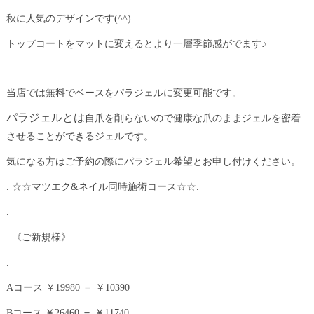
秋に人気のデザインです(^^)
トップコートをマットに変えるとより一層季節感がでます♪
当店では無料でベースをパラジェルに変更可能です。
パラジェルとは
自爪を削
らないので健康な爪のままジェルを密着
させることができるジェルです。
気になる方はご予約の際にパラジェル希望とお申し付けください。
. ☆☆マツエク&ネイル同時施術コース☆☆.
.
. 《ご新規様》. .
.
Aコース ￥19980 ＝ ￥10390
Bコース ￥26460 ＝ ￥11740