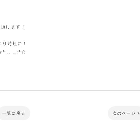
用頂けます！
より時短に！
. ..:*☆
一覧に戻る
次のページ 