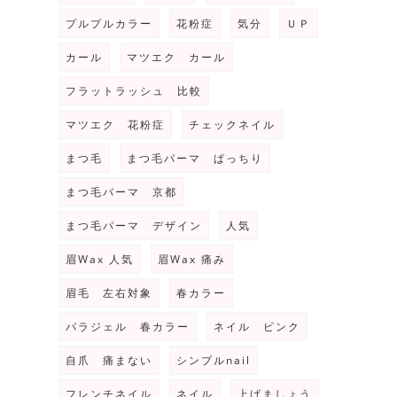
プルプルカラー
花粉症
気分
ＵＰ
カール
マツエク カール
フラットラッシュ 比較
マツエク 花粉症
チェックネイル
まつ毛
まつ毛パーマ ぱっちり
まつ毛パーマ 京都
まつ毛パーマ デザイン
人気
眉Wax 人気
眉Wax 痛み
眉毛 左右対象
春カラー
パラジェル 春カラー
ネイル ピンク
自爪 痛まない
シンプルnail
フレンチネイル
ネイル
上げましょう