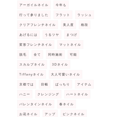
アーガイルネイル
今年も
行って参りました
フラット
ラッシュ
クリアフレンチネイル
美人度
格段
あげるには
うるツヤ
まつげ
変形フレンチネイル
マットネイル
脱毛
全て
同時施術
可能
スカルプネイル
3Dネイル
Tiffanyネイル
大人可愛いネイル
京都では
目幅
ぱっちり
アイテム
ハニー
クレンジング
ハートネイル
バレンタインネイル
春ネイル
お花ネイル
アップ
ピンクネイル