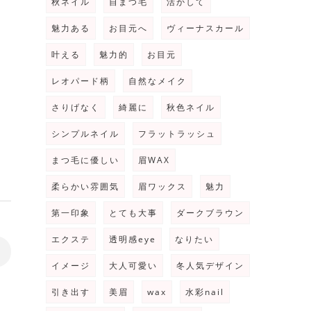
秋ネイル
自まつ毛
活かして
魅力ある
お目元へ
ヴィーナスカール
叶える
魅力的
お目元
レオパード柄
自然なメイク
さりげなく
綺麗に
秋色ネイル
シンプルネイル
フラットラッシュ
まつ毛に優しい
眉WAX
柔らかい雰囲気
眉ワックス
魅力
第一印象
とても大事
ダークブラウン
エクステ
透明感eye
なりたい
>
イメージ
大人可愛い
冬人気デザイン
引き出す
美眉
wax
水彩nail