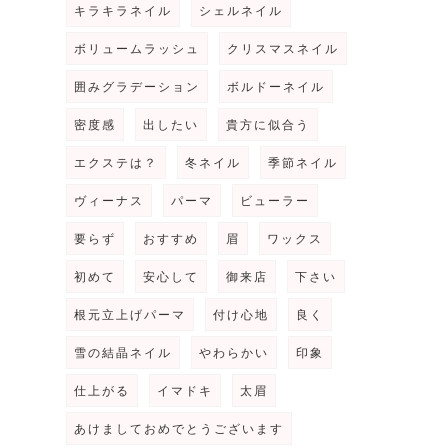
キラキラネイル
シェルネイル
ボリュームラッシュ
クリスマスネイル
囲みグラデーション
ボルドーネイル
密度感
出したい
貴方に似合う
エクステは？
冬ネイル
季節ネイル
ヴィーナス
パーマ
ビューラー
要らず
おすすめ
眉
ワックス
初めて
安心して
御来店
下さい
根元立上げパーマ
付け心地
良く
雪の結晶ネイル
やわらかい
印象
仕上がる
イマドキ
太眉
あけましておめでとうございます