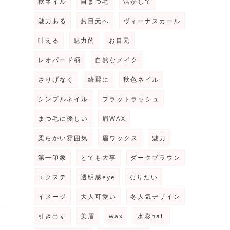
秋ネイル
自まつ毛
活かして
魅力ある
お目元へ
ヴィーナスカール
叶える
魅力的
お目元
レオパード柄
自然なメイク
さりげなく
綺麗に
秋色ネイル
シンプルネイル
フラットラッシュ
まつ毛に優しい
眉WAX
柔らかい雰囲気
眉ワックス
魅力
第一印象
とても大事
ダークブラウン
エクステ
透明感eye
なりたい
イメージ
大人可愛い
冬人気デザイン
引き出す
美眉
wax
水彩nail