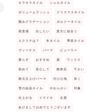
キラキラネイル
シェルネイル
>
ボリュームラッシュ
クリスマスネイル
囲みグラデーション
ボルドーネイル
密度感
出したい
貴方に似合う
エクステは？
冬ネイル
季節ネイル
ヴィーナス
パーマ
ビューラー
要らず
おすすめ
眉
ワックス
初めて
安心して
御来店
下さい
根元立上げパーマ
付け心地
良く
雪の結晶ネイル
やわらかい
印象
仕上がる
イマドキ
太眉
あけましておめでとうございます