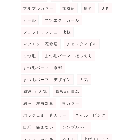
プルプルカラー
花粉症
気分
ＵＰ
カール
マツエク カール
フラットラッシュ 比較
マツエク 花粉症
チェックネイル
まつ毛
まつ毛パーマ ぱっちり
まつ毛パーマ 京都
まつ毛パーマ デザイン
人気
眉Wax 人気
眉Wax 痛み
眉毛 左右対象
春カラー
パラジェル 春カラー
ネイル ピンク
自爪 痛まない
シンプルnail
フレンチネイル
ネイル
上げましょう