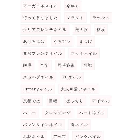
アーガイルネイル
今年も
行って参りました
フラット
ラッシュ
クリアフレンチネイル
美人度
格段
あげるには
うるツヤ
まつげ
変形フレンチネイル
マットネイル
脱毛
全て
同時施術
可能
スカルプネイル
3Dネイル
Tiffanyネイル
大人可愛いネイル
京都では
目幅
ぱっちり
アイテム
ハニー
クレンジング
ハートネイル
バレンタインネイル
春ネイル
お花ネイル
アップ
ピンクネイル