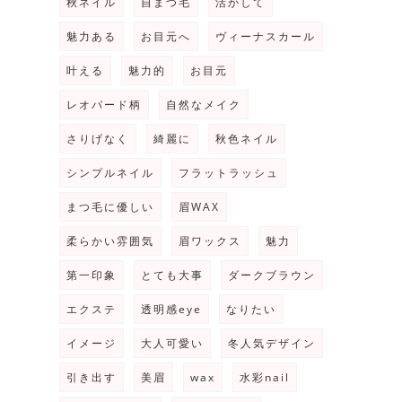
秋ネイル
自まつ毛
活かして
魅力ある
お目元へ
ヴィーナスカール
叶える
魅力的
お目元
レオパード柄
自然なメイク
さりげなく
綺麗に
秋色ネイル
シンプルネイル
フラットラッシュ
まつ毛に優しい
眉WAX
柔らかい雰囲気
眉ワックス
魅力
第一印象
とても大事
ダークブラウン
エクステ
透明感eye
なりたい
イメージ
大人可愛い
冬人気デザイン
引き出す
美眉
wax
水彩nail