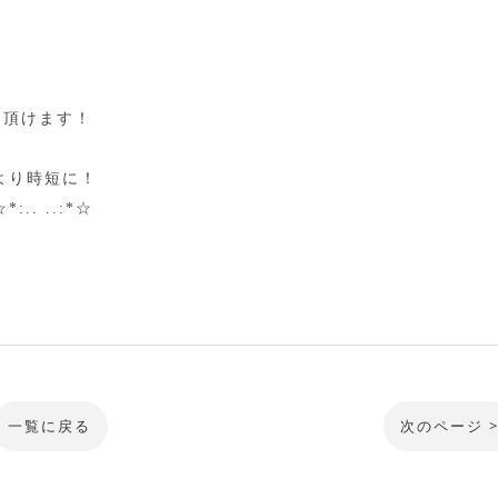
用頂けます！
より時短に！
. ..:*☆
一覧に戻る
次のページ 