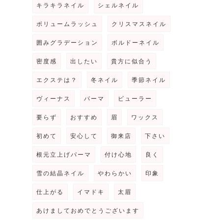
キラキラネイル
シェルネイル
ボリュームラッシュ
クリスマスネイル
囲みグラデーション
ボルドーネイル
密度感
出したい
貴方に似合う
エクステは？
冬ネイル
季節ネイル
ヴィーナス
パーマ
ビューラー
要らず
おすすめ
眉
ワックス
初めて
安心して
御来店
下さい
根元立上げパーマ
付け心地
良く
雪の結晶ネイル
やわらかい
印象
仕上がる
イマドキ
太眉
あけましておめでとうございます