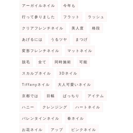
アーガイルネイル
今年も
行って参りました
フラット
ラッシュ
クリアフレンチネイル
美人度
格段
あげるには
うるツヤ
まつげ
変形フレンチネイル
マットネイル
脱毛
全て
同時施術
可能
スカルプネイル
3Dネイル
Tiffanyネイル
大人可愛いネイル
京都では
目幅
ぱっちり
アイテム
ハニー
クレンジング
ハートネイル
バレンタインネイル
春ネイル
お花ネイル
アップ
ピンクネイル