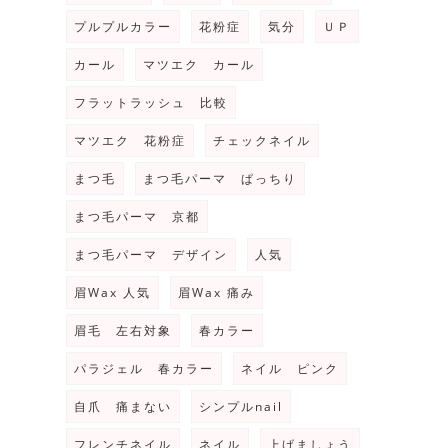
プルプルカラー
花粉症
気分
ＵＰ
カール
マツエク カール
フラットラッシュ 比較
マツエク 花粉症
チェックネイル
まつ毛
まつ毛パーマ ぱっちり
まつ毛パーマ 京都
まつ毛パーマ デザイン
人気
眉Wax 人気
眉Wax 痛み
眉毛 左右対象
春カラー
パラジェル 春カラー
ネイル ピンク
自爪 痛まない
シンプルnail
フレンチネイル
ネイル
上げましょう