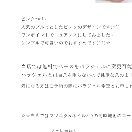
ピンクnail♪
人気のプルっとしたピンクのデザインです(^^)
ワンポイントでニュアンスにしてみました♪
シンプルで可愛いのでおすすめです(^^)☆
.
当店では無料でベースをパラジェルに変更可
パラジェルとは
自爪を削らないので健康な爪のま
気になる方はご予約の際にパラジェル希望とお申し
☆☆当店ではマツエク&ネイル3つの同時施術のコ
《ご新規様》